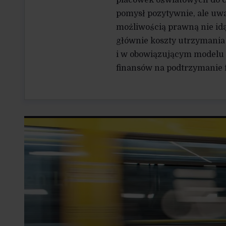
placówek oświatowych do c
pomysł pozytywnie, ale uważ
możliwością prawną nie idą
głównie koszty utrzymania i
i w obowiązującym modelu „
finansów na podtrzymanie f