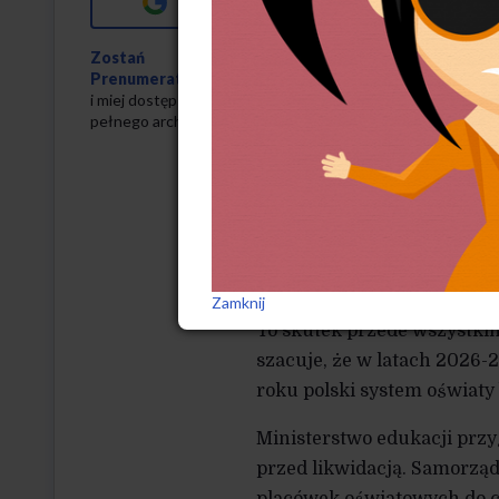
W woj. województwie lubel
dot. wniosków o likwidację 
Zostań
dotyczyły tylko 9 wniosków.
Prenumeratorem
i miej dostęp do
przekształcenia placówek. 
pełnego archiwum
w trzy lata o 1000 osób. W
wniosków o likwidacje lub
pozytywnie zaopiniowało 28
zatwierdzono likwidację 2
W świętokrzyskim – 22. W 
placówek.
Zamknij
To skutek przede wszystki
szacuje, że w latach 2026-2
roku polski system oświaty 
Ministerstwo edukacji przy
przed likwidacją. Samorzą