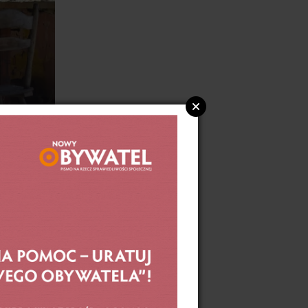
ono
e
ch.