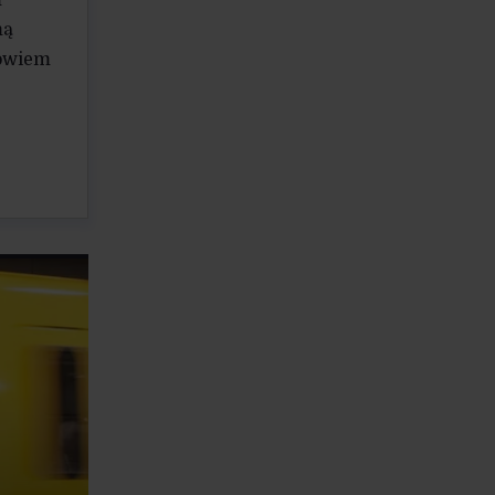
m
mą
bowiem