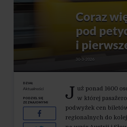
Coraz wi
pod pety
i pierwsz
30-3-2026
DZIAŁ
J
uż ponad 1600 os
Aktualności
w której pasażer
PODZIEL SIĘ
ZE ZNAJOMYMI
podwyżek cen biletów
Facebook
regionalnych do kole