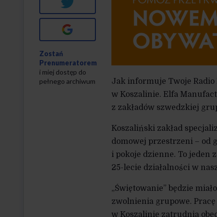
Twitter
Google+
Zostań
Prenumeratorem
i miej dostęp do
pełnego archiwum
Jak informuje Twoje Radio 
w Koszalinie. Elfa Manufac
z zakładów szwedzkiej grup
Koszaliński zakład specjal
domowej przestrzeni – od ga
i pokoje dzienne. To jeden
25-lecie działalności w nas
„Świętowanie” będzie miało
zwolnienia grupowe. Pracę s
w Koszalinie zatrudnia obec