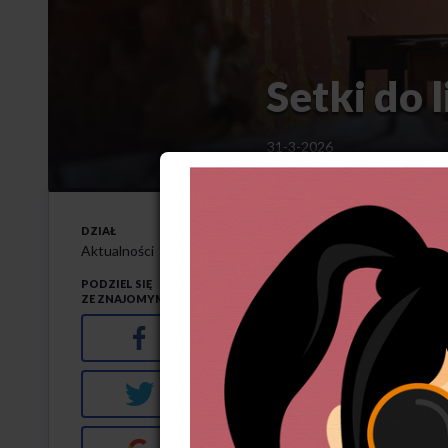
Setki do 
31-3-2026
DZIAŁ
N
iemal 300 szkół
Aktualności
w ubiegłym rok
PODZIEL SIĘ
ZE ZNAJOMYMI
Facebook
Jak informuje Serwis Samo
zaopiniowały niemal 300 w
przekształcenia szkół i pr
Twitter
to dopiero początek proce
Google+