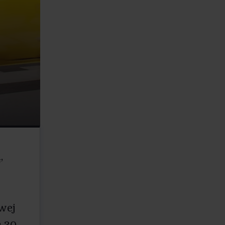
,
wej