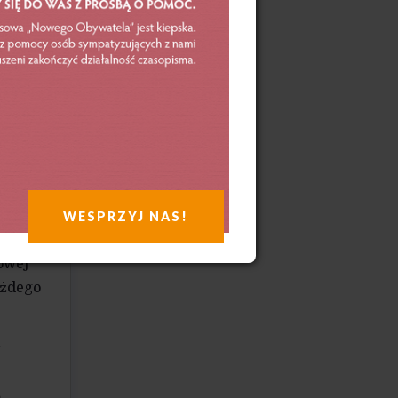
zji
e
a 22
a
orium
8.
WESPRZYJ NAS!
owej
ażdego