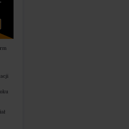
irm
acji
roku
iał