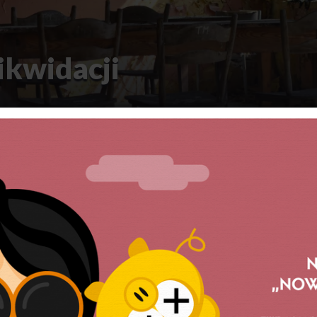
likwidacji
 i przedszkoli zlikwidowano lub przekształc
u.
rządowy PAP, w roku 2025 kuratoria oświaty pozytywni
niosków samorządów lokalnych w sprawie likwidacji lub
zedszkoli. Wedle przedstawicieli władz samorządowych
su masowej likwidacji placówek oświatowo-wychowawczy