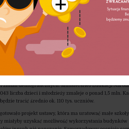
skim w 2025 roku kuratoria wydały 76 pozytywnych decy
lub przekształcenie szkół i przedszkoli. Negatywne opini
 54 pozytywnie rozpatrzone opinie dotyczyły likwidacji, 
W samym Lublinie liczba dzieci w przedszkolach zmalał
 województwie śląskim pozytywnie zaopiniowano 50 na 25
 przekształcenia placówek oświatowych. Krakowie kurat
 na 53 wnioski. W dolnośląskim 25 na 39. W lubuskim
4 placówek. W Wielkopolsce 29. W kujawsko-pomorskim 1
opolskim 25. W pozostałych województwach od 11 do 15
m zmian demograficznych. Ministerstwo Edukacji Narod
043 liczba dzieci i młodzieży zmaleje o ponad 1,5 mln. K
będzie tracić średnio ok. 110 tys. uczniów.
gotowało projekt ustawy, która ma uratować małe szkoły
dy miałyby uzyskać możliwość wykorzystania budynków