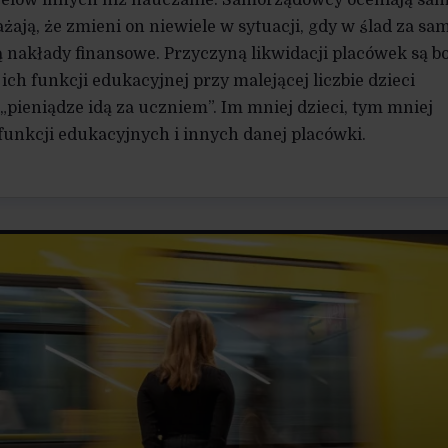
elów innych niż nauczanie. Samorządowcy oceniają sa
ają, że zmieni on niewiele w sytuacji, gdy w ślad za sa
 nakłady finansowe. Przyczyną likwidacji placówek są 
ch funkcji edukacyjnej przy malejącej liczbie dzieci
pieniądze idą za uczniem”. Im mniej dzieci, tym mniej
unkcji edukacyjnych i innych danej placówki.