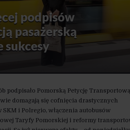
ęcej podpisów
cją pasażerską
e sukcesy
ób podpisało Pomorską Petycję Transportową
owie domagają się cofnięcia drastycznych
 SKM i Polregio, włączenia autobusów
jowej Taryfy Pomorskiej i reformy transporto