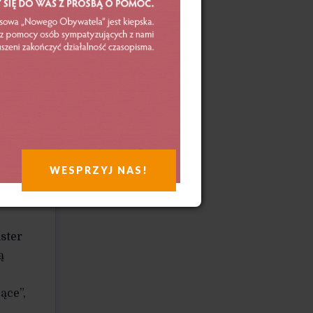
szeń –
erstwo
ercity
gów,
WESPRZYJ NAS!
ster
ą
ące”,