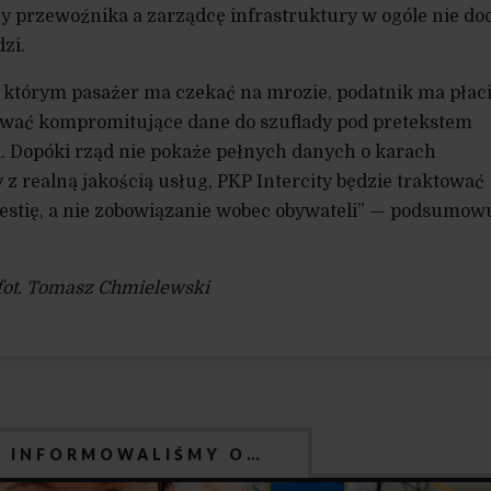
 przewoźnika a zarządcę infrastruktury w ogóle nie do
zi.
w którym pasażer ma czekać na mrozie, podatnik ma płac
hować kompromitujące dane do szuflady pod pretekstem
. Dopóki rząd nie pokaże pełnych danych o karach
z realną jakością usług, PKP Intercity będzie traktować
gestię, a nie zobowiązanie wobec obywateli” — podsumow
 fot. Tomasz Chmielewski
J INFORMOWALIŚMY O…