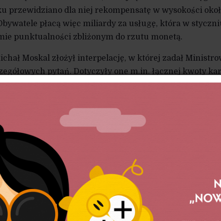
ku przewidziano dla niej rekompensatę w wysokości okoł
Obywatele płacą więc miliardy za usługę, która w styczni
mie punktualności zbliżonym do rzutu monetą.
chał Moskal złożył interpelację, w której zadał Ministro
czegółowych pytań. Dotyczyły one m.in. łącznej kwoty ka
ntercity za styczeń 2026 r., zestawienia kategorii nar
epełnienia, brak asysty dla osób z niepełnosprawnościam
ościowych, planowanych dodatkowych sankcji oraz zami
 raportów z wykonania umowy PSC.
wietnia przez Podsekretarza Stanu Piotra Malepszaka –
 odmową ujawnienia informacji. Na pytanie o łączną kwot
stwo stwierdziło jedynie, że kary „zostaną naliczone zgo
raz że według wstępnych szacunków „łączna kwota ka
za styczeń 2025 r.”. Nie podano żadnej konkretnej warto
aty ani etapu dochodzenia roszczeń wobec przewoźnika.