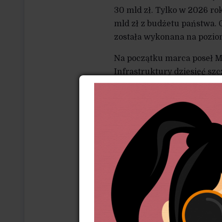
30 mld zł. Tylko w 2026 ro
mld zł z budżetu państwa. 
została wykonana na pozio
Na początku marca poseł Mi
Infrastruktury dziesięć sz
umownych naliczonych PKP I
(opóźnienia, odwołania, prz
szczegółowych danych jak
publikowania cyklicznych
Odpowiedź – podpisana 3 k
okazała się w dużej części
za styczeń 2026 r. Minister
z warunkami umowy PSC” o
będzie znacznie wyższa niż 
nie wskazano statusu zapł