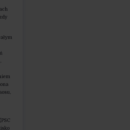
dach
azdy
 całym
.
eń
,
eniem
zona
aosu,
 (PSC
lisko