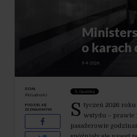
Minister
o karach 
9-4-2026
DZIAŁ
Aktualności
S
tyczeń 2026 roku 
PODZIEL SIĘ
ZE ZNAJOMYMI
wstydu – prawie 
Facebook
pasażerowie godzinam
spóźniały się nawet p