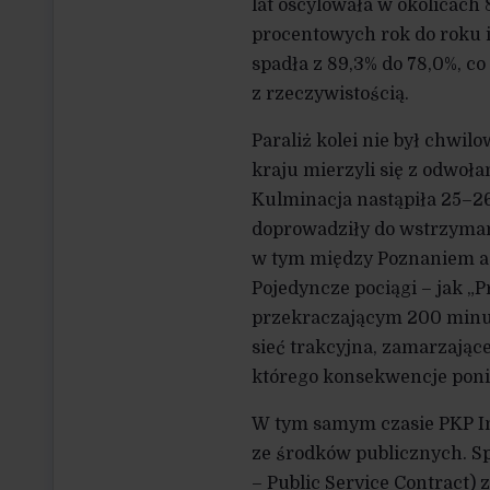
lat oscylowała w okolicac
procentowych rok do roku i
spadła z 89,3% do 78,0%, c
z rzeczywistością.
Paraliż kolei nie był chwi
kraju mierzyli się z odwoł
Kulminacja nastąpiła 25–26
doprowadziły do wstrzyman
w tym między Poznaniem a
Pojedyncze pociągi – jak „
przekraczającym 200 minut,
sieć trakcyjna, zamarzające
którego konsekwencje poni
W tym samym czasie PKP In
ze środków publicznych. S
– Public Service Contract) 