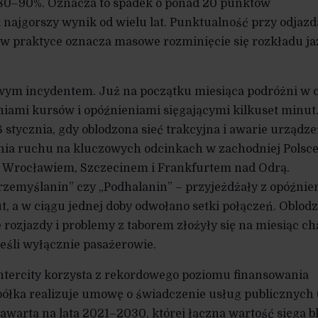
h 80–90%. Oznacza to spadek o ponad 20 punktów
 najgorszy wynik od wielu lat. Punktualność przy odjaz
o w praktyce oznacza masowe rozminięcie się rozkładu j
lowym incydentem. Już na początku miesiąca podróżni w
aniami kursów i opóźnieniami sięgającymi kilkuset minut
 stycznia, gdy oblodzona sieć trakcyjna i awarie urządz
ia ruchu na kluczowych odcinkach w zachodniej Polsce
 Wrocławiem, Szczecinem i Frankfurtem nad Odrą.
Przemyślanin” czy „Podhalanin” – przyjeżdżały z opóźni
 a w ciągu jednej doby odwołano setki połączeń. Oblod
 rozjazdy i problemy z taborem złożyły się na miesiąc ch
eśli wyłącznie pasażerowie.
tercity korzysta z rekordowego poziomu finansowania
półka realizuje umowę o świadczenie usług publicznych
zawartą na lata 2021–2030, której łączna wartość sięga b