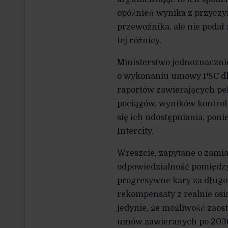
opóźnień wynika z przyczyn
przewoźnika, ale nie podał
tej różnicy.
Ministerstwo jednoznaczn
o wykonaniu umowy PSC dla 
raportów zawierających pe
pociągów, wyników kontroli
się ich udostępniania, pon
Intercity.
Wreszcie, zapytane o zamiar
odpowiedzialność pomiędzy
progresywne kary za długot
rekompensaty z realnie os
jedynie, że możliwość zao
umów zawieranych po 2030 