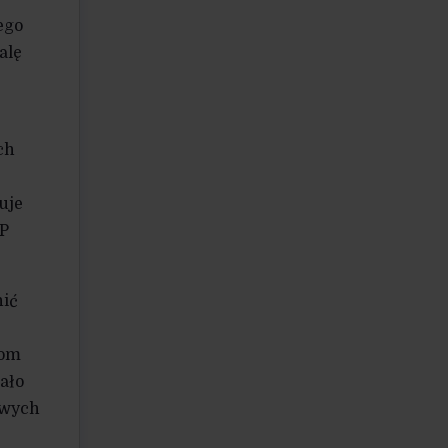
ego
alę
ch
uje
KP
nić
iom
ało
owych