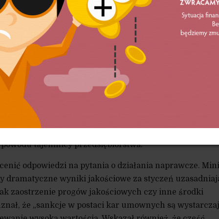
m ponad dwa miesiące po zakończeniu miesiąca,
edź na pytania o szczegółowe zestawienia kar i danych
iu do tabelarycznego wykazu kar według rodzajów naru
 przybyciu, przez odwołania z komunikacją zastępczą
a i brak asysty dla osób z niepełnosprawnościami – Minist
rawozdań jest objęta tajemnicą przedsiębiorstwa PKP Int
zniona. Tą samą formułą zasłonięto pięć kolejnych pytań,
n. o szczegółowe dane dotyczące liczby odwołanych pocią
rg pasażerów. Siedem z dziesięciu pytań znalazło się
 powodu tajemnicy przedsiębiorstwa.
cenić odpowiedzi na pytania o działania naprawcze. Mini
zy dramatyczne wyniki jakościowe za styczeń uzasadniaj
jak zaostrzenie progów jakościowych czy inne środki
uznał, że „sankcje w postaci kar umownych są wystarczaj
ewanie wysoką wartością. Wskazał również, że część