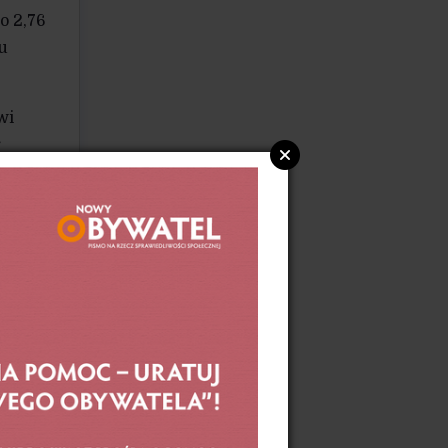
o 2,76
u
wi
r
uszeń
i),
aru
ę kar
dnie
r
ści,