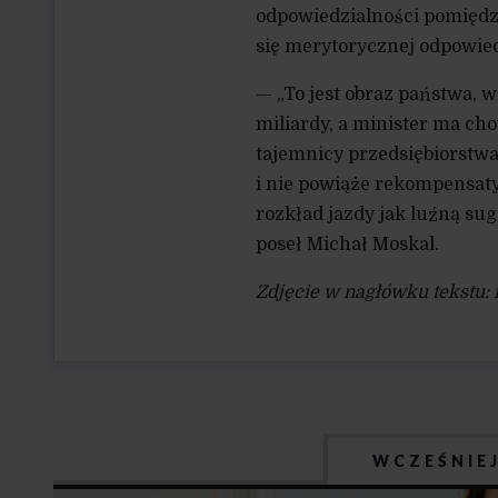
odpowiedzialności pomiędzy
się merytorycznej odpowied
— „To jest obraz państwa, 
miliardy, a minister ma c
tajemnicy przedsiębiorstwa
i nie powiąże rekompensaty 
rozkład jazdy jak luźną su
poseł Michał Moskal.
Zdjęcie w nagłówku tekstu:
WCZEŚNIE