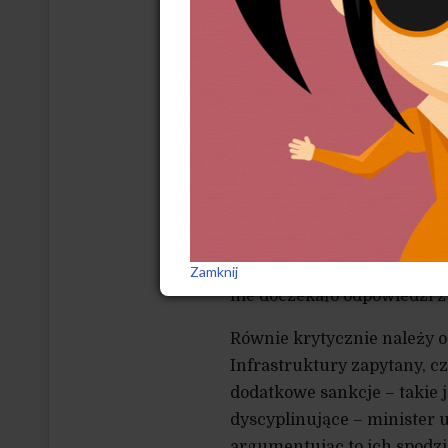
Komunikat powstał przy ty
którego dotyczy pytanie.
Jeszcze dalej idzie odpowi
jakościowych. W odniesien
od opóźnień na wyjeździe i
i bez niej, po przepełnieni
poinformowało, że treść sp
S.A. i nie zostanie upublic
w których poseł prosił m.i
struktury opóźnień czy ska
Zamknij
nie doczekało odpowiedzi z
Równie krytycznie należy o
Infrastruktury zapytany, c
dodatkowe sankcje – takie 
dyscyplinujące – minister 
argumentując to ich spodzi