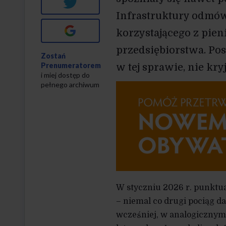
Twitter
Infrastruktury odmów
Google+
korzystającego z pien
przedsiębiorstwa. Pose
Zostań
Prenumeratorem
w tej sprawie, nie kry
i miej dostęp do
pełnego archiwum
W styczniu 2026 r. punktua
– niemal co drugi pociąg d
wcześniej, w analogicznym 