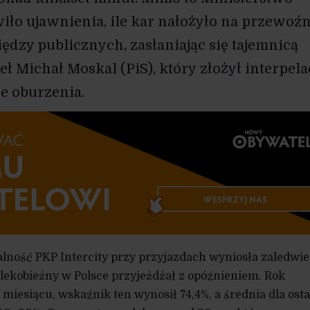
iło ujawnienia, ile kar nałożyło na przewoź
iędzy publicznych, zasłaniając się tajemnicą
ł Michał Moskal (PiS), który złożył interpela
je oburzenia.
lność PKP Intercity przy przyjazdach wyniosła zaledwie
alekobieżny w Polsce przyjeżdżał z opóźnieniem. Rok
miesiącu, wskaźnik ten wynosił 74,4%, a średnia dla ost