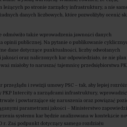
 leżących po stronie zarządcy infrastruktury, a nie sam
 żadnych danych liczbowych, które pozwoliłyby ocenić sk
ie odmówiło także wprowadzenia jawności danych
opinii publicznej. Na pytanie o publikowanie cykliczny
łne dane dotyczące punktualności, liczby odwołanych
 jakości oraz naliczonych kar odpowiedziało, że nie plan
ieważ miałoby to naruszać tajemnicę przedsiębiorstwa P
 przeglądu i rewizji umowy PSC – tak, aby lepiej rozróż
 PKP Intercity a zarządcami infrastruktury, wprowadzić
rwałe i powtarzające się naruszenia oraz powiązać poz
iąganymi parametrami jakości – Ministerstwo zapowiedzi
strzenia systemu kar będzie analizowana w kontekście n
r. Zaś podpunkt dotyczący samego rozdziału