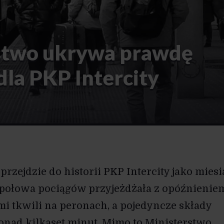
stwo ukrywa prawdę
dla PKP Intercity
przejdzie do historii PKP Intercity jako miesi
połowa pociągów przyjeżdżała z opóźnienie
i tkwili na peronach, a pojedyncze składy
onad kilkaset minut. Mimo to Ministerstwo