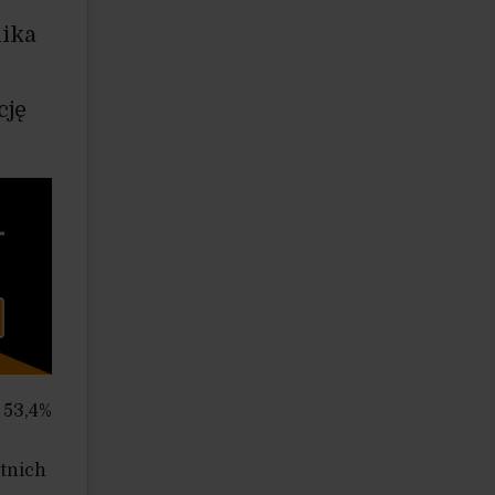
nika
cję
 53,4%
atnich