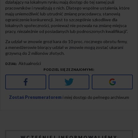
działający na lokalnym rynku mają dostęp do tej samej puli
pracowników i rywalizują o nich. Dlatego wspólne ustalenia, które
mają uniemożliwić lub utrudnić zmianę pracodawcy, stanowią
ograniczenie konkurencji. Jest to szczególnie szkodliwe dla
lokalnych społeczności, ponieważ nie pozwala na zmianę miejsca
pracy, niezależnie od posiadanych lub podnoszonych kwalifikacji”.
Za udział w zmowie grozi kara do 10 proc. rocznego obrotu firmy,
a menedżerowie biorący udział w zmowie mogą zostać ukarani
grzywną do 2 milionów złotych.
Aktualności
DZIAŁ
PODZIEL SIĘ ZE ZNAJOMYMI
Facebook
Twitter
Google+
Zostań Prenumeratorem
i miej dostęp do pełnego archiwum
WCZEŚNIEJ INFORMOWALIŚMY