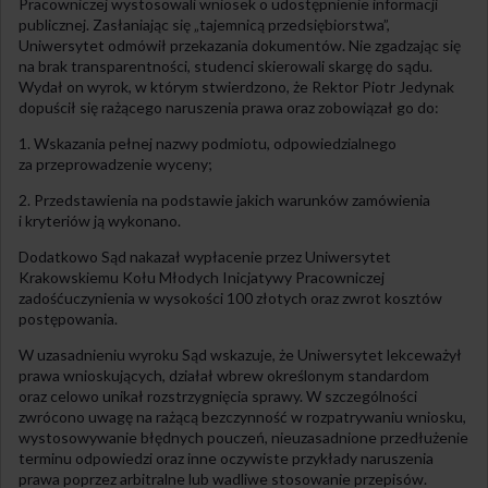
Pracowniczej wystosowali wniosek o udostępnienie informacji
publicznej. Zasłaniając się „tajemnicą przedsiębiorstwa”,
Uniwersytet odmówił przekazania dokumentów. Nie zgadzając się
na brak transparentności, studenci skierowali skargę do sądu.
Wydał on wyrok, w którym stwierdzono, że Rektor Piotr Jedynak
dopuścił się rażącego naruszenia prawa oraz zobowiązał go do:
1. Wskazania pełnej nazwy podmiotu, odpowiedzialnego
za przeprowadzenie wyceny;
2. Przedstawienia na podstawie jakich warunków zamówienia
i kryteriów ją wykonano.
Dodatkowo Sąd nakazał wypłacenie przez Uniwersytet
Krakowskiemu Kołu Młodych Inicjatywy Pracowniczej
zadośćuczynienia w wysokości 100 złotych oraz zwrot kosztów
postępowania.
W uzasadnieniu wyroku Sąd wskazuje, że Uniwersytet lekceważył
prawa wnioskujących, działał wbrew określonym standardom
oraz celowo unikał rozstrzygnięcia sprawy. W szczególności
zwrócono uwagę na rażącą bezczynność w rozpatrywaniu wniosku,
wystosowywanie błędnych pouczeń, nieuzasadnione przedłużenie
terminu odpowiedzi oraz inne oczywiste przykłady naruszenia
prawa poprzez arbitralne lub wadliwe stosowanie przepisów.