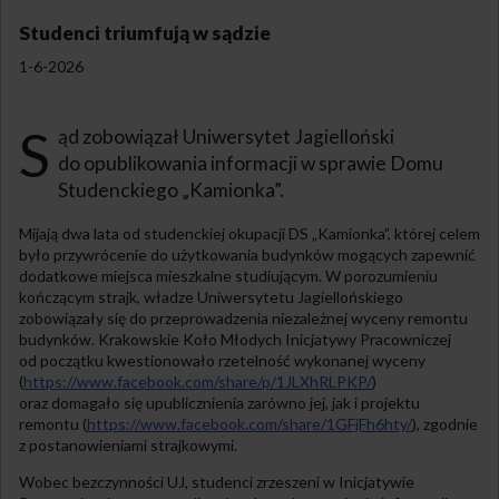
Studenci triumfują w sądzie
1-6-2026
S
ąd zobowiązał Uniwersytet Jagielloński
do opublikowania informacji w sprawie Domu
Studenckiego „Kamionka”.
Mijają dwa lata od studenckiej okupacji DS „Kamionka”, której celem
było przywrócenie do użytkowania budynków mogących zapewnić
dodatkowe miejsca mieszkalne studiującym. W porozumieniu
kończącym strajk, władze Uniwersytetu Jagiellońskiego
zobowiązały się do przeprowadzenia niezależnej wyceny remontu
budynków. Krakowskie Koło Młodych Inicjatywy Pracowniczej
od początku kwestionowało rzetelność wykonanej wyceny
(
https://www.facebook.com/share/p/1JLXhRLPKP/
)
oraz domagało się upublicznienia zarówno jej, jak i projektu
remontu (
https://www.facebook.com/share/1GFjFh6hty/
), zgodnie
z postanowieniami strajkowymi.
Wobec bezczynności UJ, studenci zrzeszeni w Inicjatywie