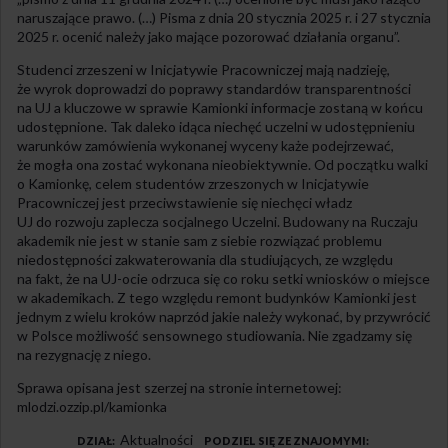
naruszające prawo. (…) Pisma z dnia 20 stycznia 2025 r. i 27 stycznia
2025 r. ocenić należy jako mające pozorować działania organu”.
Studenci zrzeszeni w Inicjatywie Pracowniczej mają nadzieję,
że wyrok doprowadzi do poprawy standardów transparentności
na UJ a kluczowe w sprawie Kamionki informacje zostaną w końcu
udostępnione. Tak daleko idąca niechęć uczelni w udostępnieniu
warunków zamówienia wykonanej wyceny każe podejrzewać,
że mogła ona zostać wykonana nieobiektywnie. Od początku walki
o Kamionkę, celem studentów zrzeszonych w Inicjatywie
Pracowniczej jest przeciwstawienie się niechęci władz
UJ do rozwoju zaplecza socjalnego Uczelni. Budowany na Ruczaju
akademik nie jest w stanie sam z siebie rozwiązać problemu
niedostępności zakwaterowania dla studiujących, ze względu
na fakt, że na UJ-ocie odrzuca się co roku setki wniosków o miejsce
w akademikach. Z tego względu remont budynków Kamionki jest
jednym z wielu kroków naprzód jakie należy wykonać, by przywrócić
w Polsce możliwość sensownego studiowania. Nie zgadzamy się
na rezygnację z niego.
Sprawa opisana jest szerzej na stronie internetowej:
mlodzi.ozzip.pl/kamionka
Aktualności
DZIAŁ
PODZIEL SIĘ ZE ZNAJOMYMI