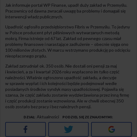
Jak informuje portal WP Finanse, upadł duży zakład w Przemyślu.
Pracownicy od dawna zwracali uwagę ba problemy i domagali się
interwencji władz publicznych.
Upadłość ogłosiło przedsiębiorstwo Fibris w Przemyślu. To jedyny
w Polsce producent płyt pilśniowych wytwarzanych metodą
mokrą. Firma istnieje od 67 lat. Zakład od pewnego czasu miał
problemy finansowe i narastające zadłużenie – obecnie sięga ono
100 milionów złotych. W marcu wstrzymano produkcję po odcięciu
nieopłaconego prądu.
Zakład zatrudniał ok. 350 osób. Nie dostali oni pensji za maj
i kwiecień, a za I kwartał 2026 roku wypłacono im tylko część
należności. Właśnie ogłoszono upadłość zakładu, a decyzje
w sprawie wypłat i ich kolejności będzie podejmował wedle
posiadanych środków syndyk masy upadłościowej. Pojawiła się
szansa, że część zakładu zostanie wydzierżawiona przez inną firmę
i część produkcji zostanie wznowiona. Ale w chwili obecnej 350
osób zostało bez pracy i bez należnych pensji.
Aktualności
DZIAŁ
PODZIEL SIĘ ZE ZNAJOMYMI
Facebook
Twitter
Google+