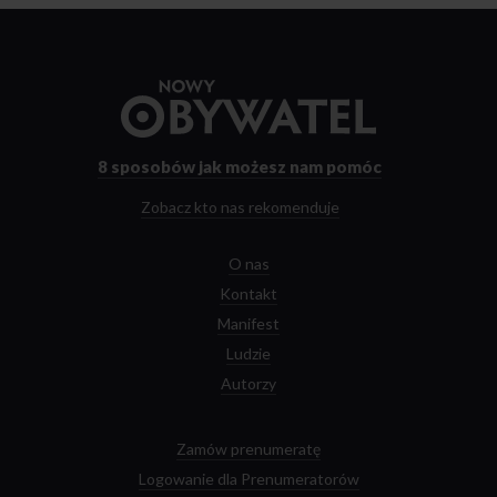
Przejdź
do
strony
głównej
8 sposobów
jak możesz nam pomóc
Zobacz kto nas rekomenduje
O nas
Kontakt
Manifest
Ludzie
Autorzy
Zamów prenumeratę
Logowanie dla Prenumeratorów