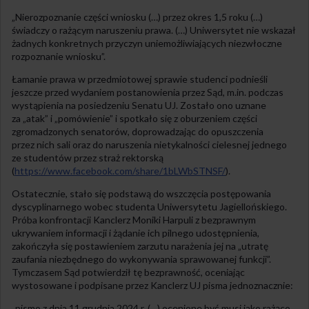
„Nierozpoznanie części wniosku (…) przez okres 1,5 roku (…)
świadczy o rażącym naruszeniu prawa. (…) Uniwersytet nie wskazał
żadnych konkretnych przyczyn uniemożliwiających niezwłoczne
rozpoznanie wniosku”.
Łamanie prawa w przedmiotowej sprawie studenci podnieśli
jeszcze przed wydaniem postanowienia przez Sąd, m.in. podczas
wystąpienia na posiedzeniu Senatu UJ. Zostało ono uznane
za „atak” i „pomówienie” i spotkało się z oburzeniem części
zgromadzonych senatorów, doprowadzając do opuszczenia
przez nich sali oraz do naruszenia nietykalności cielesnej jednego
ze studentów przez straż rektorską
(
https://www.facebook.com/share/1bLWbSTNSF/
).
Ostatecznie, stało się podstawą do wszczęcia postępowania
dyscyplinarnego wobec studenta Uniwersytetu Jagiellońskiego.
Próba konfrontacji Kanclerz Moniki Harpuli z bezprawnym
ukrywaniem informacji i żądanie ich pilnego udostępnienia,
zakończyła się postawieniem zarzutu narażenia jej na „utratę
zaufania niezbędnego do wykonywania sprawowanej funkcji”.
Tymczasem Sąd potwierdził tę bezprawność, oceniając
wystosowane i podpisane przez Kanclerz UJ pisma jednoznacznie:
„pismo z dnia 11 grudnia 2024 r. (…) ocenione być musi jako rażąco