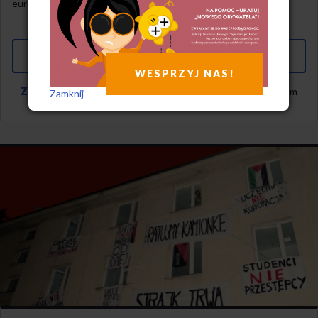
europejskim liderem pod względem skali zjawiska.
Aktualności
DZIAŁ
PODZIEL SIĘ ZE ZNAJOMYMI
Facebook
Twitter
Google+
WESPRZYJ NAS!
Zostań Prenumeratorem
i miej dostęp do pełnego archiwum
Zamknij