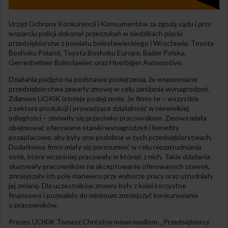
Urząd Ochrony Konkurencji i Konsumentów za zgodą sądu i przy
wsparciu policji dokonał przeszukań w siedzibach pięciu
przedsiębiorstw z powiatu bolesławieckiego i Wrocławia: Toyota
Boshoku Poland, Toyota Boshoku Europe, Bader Polska,
Gerresheimer Bolesławiec oraz Hoerbiger Automotive.
Działania podjęto na podstawie podejrzenia, że wspomniane
przedsiębiorstwa zawarły zmowę w celu zaniżania wynagrodzeń.
Zdaniem UOKiK istnieje podejrzenie, że firmy te – wszystkie
z sektora produkcji i prowadzące działalność w niewielkiej
odległości – zmówiły się przeciwko pracownikom. Zmowa miała
obejmować oferowane stawki wynagrodzeń i benefity
pozapłacowe, aby były one podobne w tych przedsiębiorstwach.
Dodatkowo firmy miały się porozumieć w celu niezatrudniania
osób, które wcześniej pracowały w którejś z nich. Takie działania
skazywały pracowników na akceptowanie oferowanych stawek,
zmniejszały ich pole manewru przy wyborze pracy oraz utrudniały
jej zmianę. Dla uczestników zmowy były z kolei korzystne
finansowo i pozwalały do minimum zmniejszyć konkurowanie
o pracowników.
Prezes UOKiK Tomasz Chróstny mówi mediom: „Przedsiębiorcy