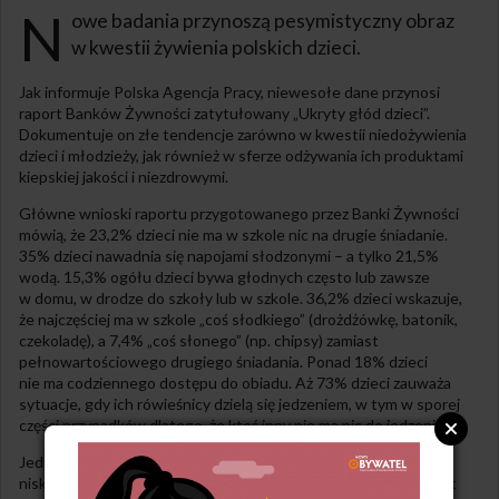
N
owe badania przynoszą pesymistyczny obraz
w kwestii żywienia polskich dzieci.
Jak informuje Polska Agencja Pracy, niewesołe dane przynosi
raport Banków Żywności zatytułowany „Ukryty głód dzieci”.
Dokumentuje on złe tendencje zarówno w kwestii niedożywienia
dzieci i młodzieży, jak również w sferze odżywania ich produktami
kiepskiej jakości i niezdrowymi.
Główne wnioski raportu przygotowanego przez Banki Żywności
mówią, że 23,2% dzieci nie ma w szkole nic na drugie śniadanie.
35% dzieci nawadnia się napojami słodzonymi – a tylko 21,5%
wodą. 15,3% ogółu dzieci bywa głodnych często lub zawsze
w domu, w drodze do szkoły lub w szkole. 36,2% dzieci wskazuje,
że najczęściej ma w szkole „coś słodkiego” (drożdżówkę, batonik,
czekoladę), a 7,4% „coś słonego” (np. chipsy) zamiast
pełnowartościowego drugiego śniadania. Ponad 18% dzieci
nie ma codziennego dostępu do obiadu. Aż 73% dzieci zauważa
sytuacje, gdy ich rówieśnicy dzielą się jedzeniem, w tym w sporej
części przypadków dlatego, że ktoś inny nie ma nic do jedzenia.
Jednocześnie z głodem i niedożywieniem występuje z powodu
niskiej jakości posiłków problem nadwagi i otyłości – Polska jest