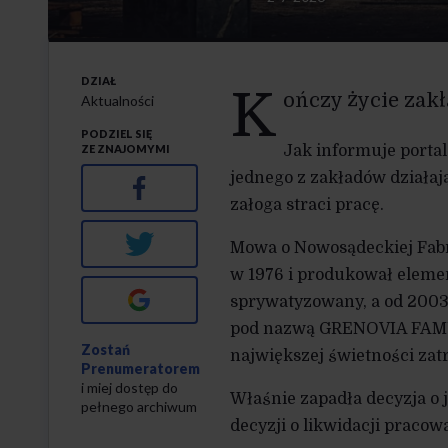
DZIAŁ
K
ończy życie zakł
Aktualności
PODZIEL SIĘ
ZE ZNAJOMYMI
Jak informuje porta
jednego z zakładów działaj
Facebook
załoga straci pracę.
Twitter
Mowa o Nowosądeckiej Fab
w 1976 i produkował elemen
Google+
sprywatyzowany, a od 2003
pod nazwą GRENOVIA FAM
Zostań
największej świetności zat
Prenumeratorem
i miej dostęp do
Właśnie zapadła decyzja o j
pełnego archiwum
decyzji o likwidacji pracow