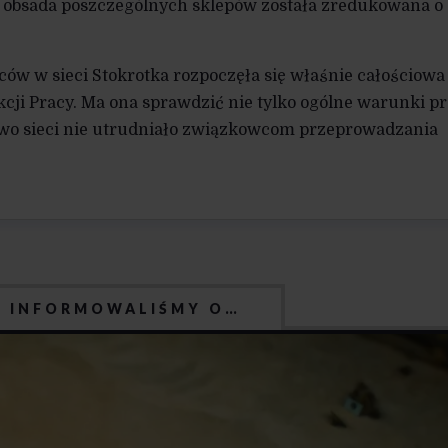
y obsada poszczególnych sklepów została zredukowana o
ów w sieci Stokrotka rozpoczęła się właśnie całościowa
cji Pracy. Ma ona sprawdzić nie tylko ogólne warunki pr
ctwo sieci nie utrudniało związkowcom przeprowadzania
J INFORMOWALIŚMY O…