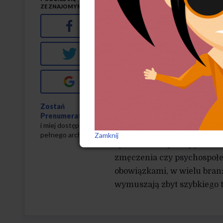
ZE ZNAJOMYMI
Na stronie interne
czytamy krytyczną opinię 
Facebook
w I kwartale bieżącego roku
Twitter
Renata Górna z Wydziału Po
że bezpieczeństwo pracy w
Google+
prewencyjne państwa i pra
Dane GUS wskazują, że naj
Zostań
Prenumeratorem
gospodarka odpadami, och
i miej dostęp do
z zachowań pracowników, OP
pełnego archiwum
Zamknij
systemowe wynikające m.in. 
zmęczenia czy psychospołe
obowiązkami, w wielu branż
wymuszają zbyt szybkiego t