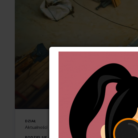
Niebezpi
5-7-2026
DZIAŁ
O
PZZ krytycznie 
Aktualności
PODZIEL SIĘ