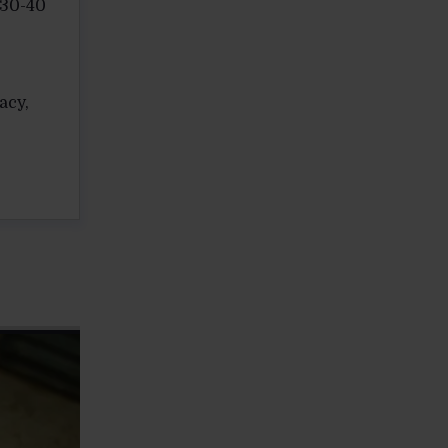
 30-40
acy,