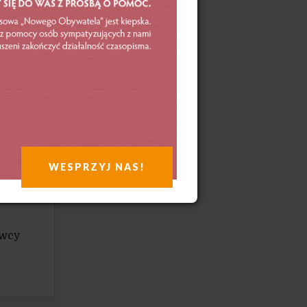
ych
nika
WESPRZYJ NAS!
y
awcy