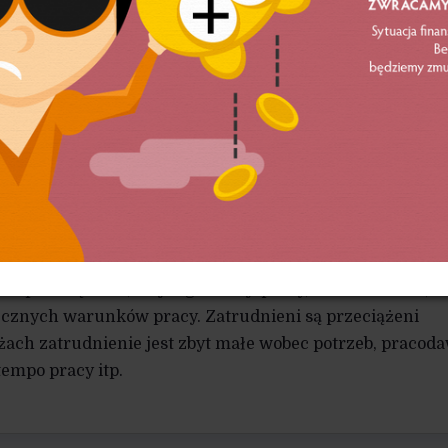
towej Ogólnopolskiego Porozumienia Związków Zawodow
na temat dużego wzrostu skali wypadków przy pracy
. Rok do roku liczba takich zdarzeń wzrosła o 19,3%.
lityki Społecznej OPZZ napisała: „Dane te potwierdzają,
 Polsce ulega wyraźnemu pogorszeniu, a działania
codawców są niewystarczające”.
bardziej wypadkowe są następujące branże: górnictwo,
rona zdrowia. Choć ponad 40% wypadków przy pracy wy
ZZ twierdzi, że to nie są błędy pracowników, lecz błęd
z przeciążenia, złej organizacji pracy, braku szkoleń,
cznych warunków pracy. Zatrudnieni są przeciążeni
ach zatrudnienie jest zbyt małe wobec potrzeb, pracod
empo pracy itp.