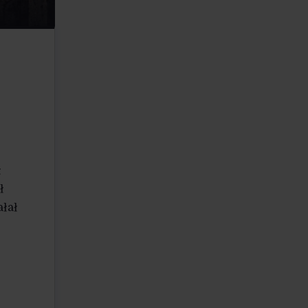
ł
ł
ałał