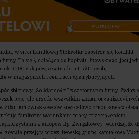
ndlu, w sieci handlowej Stokrotka zaostrza się konflikt
rmy. Ta sieć, należąca do kapitału litewskiego, jest jed
 ok. 1000 sklepów, a zatrudnia 11 500 osób,
także w magazynach i centrach dystrybucyjnych.
spór zbiorowy „Solidarności” z szefostwem firmy. Związ
wyżek płac, ale przede wszystkim zmian organizacyjnych
w. Zdaniem związkowców sieć celowo zredukowała obsa
utkuje fatalnymi warunkami pracy, przeciążeniem
ą korzystania z urlopów itp. Związkowcy twierdzą, że d
ieć została przejęta przez litewską grupę kapitałową Max