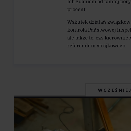
Ich zdaniem od tamtej por
procent.
Wskutek działań związkowc
kontrola Państwowej Inspek
ale także to, czy kierowni
referendum strajkowego.
WCZEŚNIE