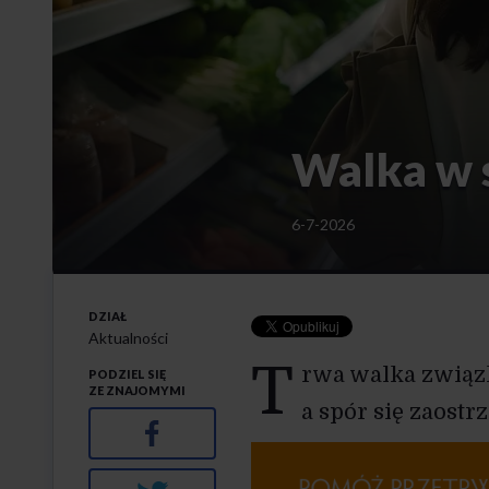
Walka w s
6-7-2026
DZIAŁ
Aktualności
T
rwa walka związ
PODZIEL SIĘ
ZE ZNAJOMYMI
a spór się zaostrz
Facebook