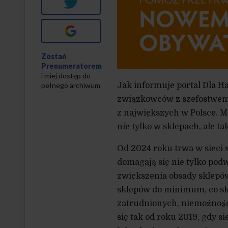
Twitter
Google+
Zostań
Prenumeratorem
i miej dostęp do
pełnego archiwum
Jak informuje portal Dla Ha
związkowców z szefostwem fi
z największych w Polsce. Ma
nie tylko w sklepach, ale 
Od 2024 roku trwa w sieci 
domagają się nie tylko pod
zwiększenia obsady sklepó
sklepów do minimum, co sk
zatrudnionych, niemożności
się tak od roku 2019, gdy s