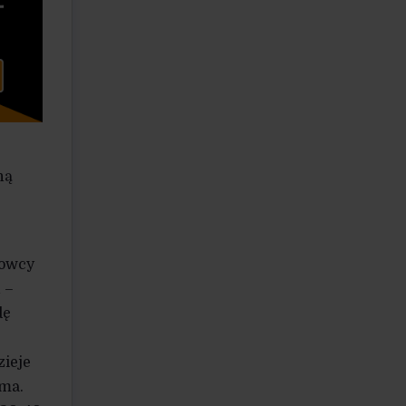
ną
kowcy
 –
dę
zieje
ima.