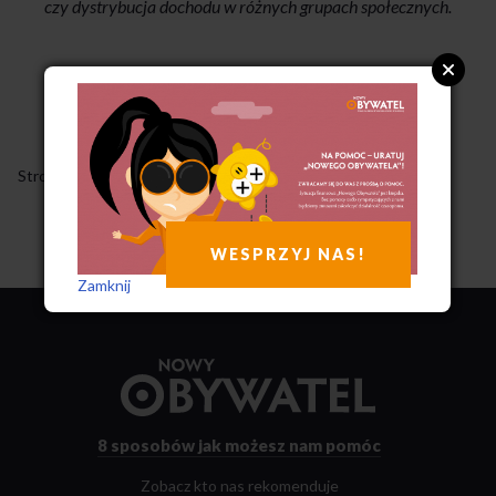
czy dystrybucja dochodu w różnych grupach społecznych.
Strony
← Poprzednia
Następna →
WESPRZYJ NAS!
Zamknij
Przejdź
do
strony
głównej
8 sposobów
jak możesz nam pomóc
Zobacz kto nas rekomenduje