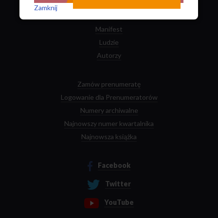
O nas
Zamknij
Kontakt
Manifest
Ludzie
Autorzy
Zamów prenumeratę
Logowanie dla Prenumeratorów
Numery archiwalne
Najnowszy numer kwartalnika
Najnowsza książka
Facebook
Twitter
YouTube