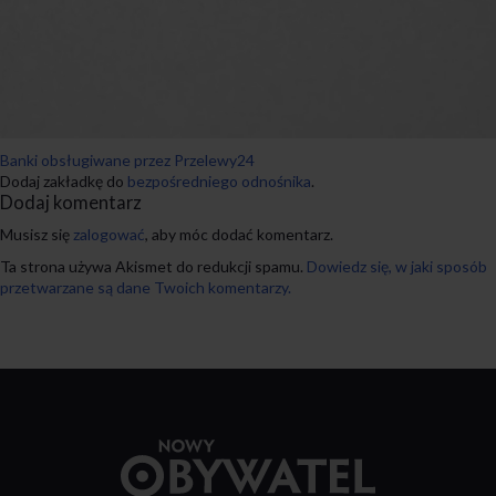
Banki obsługiwane przez Przelewy24
Dodaj zakładkę do
bezpośredniego odnośnika
.
Dodaj komentarz
Musisz się
zalogować
, aby móc dodać komentarz.
Ta strona używa Akismet do redukcji spamu.
Dowiedz się, w jaki sposób
przetwarzane są dane Twoich komentarzy.
Przejdź
do
strony