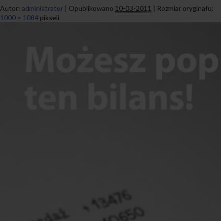
Autor:
administrator
|
Opublikowano
10-03-2011
|
Rozmiar oryginału:
1000 × 1084
pikseli