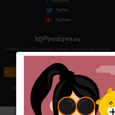
Facebook
Twitter
YouTube
Zrobiliśmy tę stronę, składamy „Nowego Obywatela”. Nasz dochód
przeznaczamy na jego wydawanie.
Zatrudnij nas do projektu!
Newsletter »
Regulamin sklepu
·
Polityka ciasteczek
·
Subskrypcja RSS