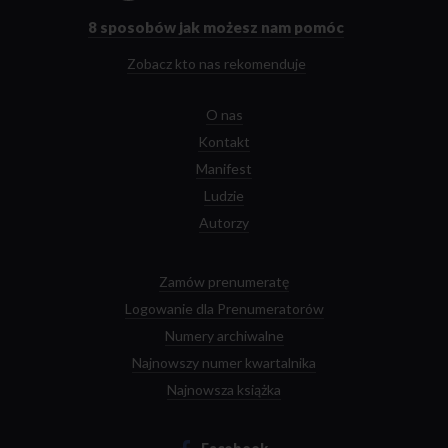
głównej
8 sposobów
jak możesz nam pomóc
Zobacz kto nas rekomenduje
O nas
Kontakt
Manifest
Ludzie
Autorzy
Zamów prenumeratę
Logowanie dla Prenumeratorów
Numery archiwalne
Najnowszy numer kwartalnika
Najnowsza książka