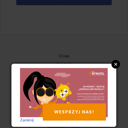
O nas
Kontakt
Manifest
Zespół redakcyjny
Reklama
Subskrypcja RSS i czytniki
WESPRZYJ NAS!
Zamknij
Regulamin sklepu