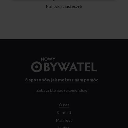
Polityka ciasteczek
Przejdź
do
strony
głównej
8 sposobów
jak możesz nam pomóc
Zobacz kto nas rekomenduje
O nas
Kontakt
Manifest
Ludzie