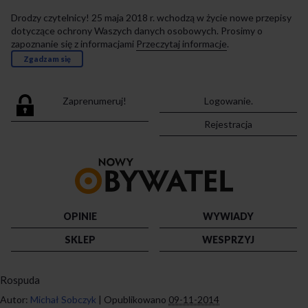
Drodzy czytelnicy! 25 maja 2018 r. wchodzą w życie nowe przepisy
dotyczące ochrony Waszych danych osobowych. Prosimy o
zapoznanie się z informacjami
Przeczytaj informacje
.
Zgadzam się
Zaprenumeruj!
Logowanie.
Rejestracja
Przejdź
do
strony
głównej
OPINIE
WYWIADY
SKLEP
WESPRZYJ
Rospuda
Autor:
Michał Sobczyk
|
Opublikowano
09-11-2014