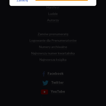
Zamknij
Kontakt
Manifest
Ludzie
Autorzy
Zamów prenumeratę
Logowanie dla Prenumeratorów
Numery archiwalne
Najnowszy numer kwartalnika
Najnowsza książka
Facebook
Twitter
YouTube