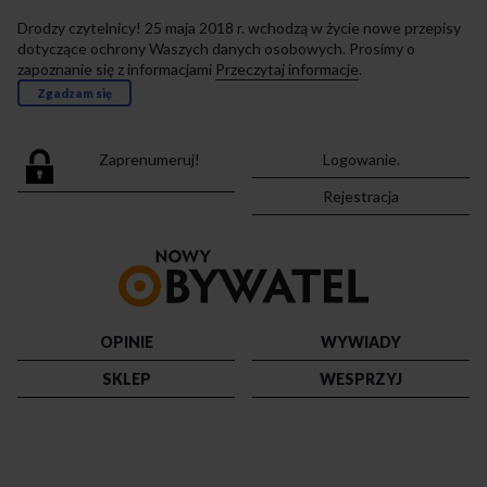
Drodzy czytelnicy! 25 maja 2018 r. wchodzą w życie nowe przepisy
dotyczące ochrony Waszych danych osobowych. Prosimy o
zapoznanie się z informacjami
Przeczytaj informacje
.
Zgadzam się
Zaprenumeruj!
Logowanie.
Rejestracja
Przejdź
do
strony
głównej
OPINIE
WYWIADY
SKLEP
WESPRZYJ