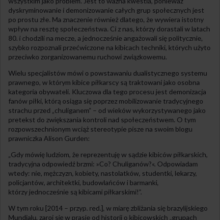
wszystkim jako problem. Jest to ważna kwestia, ponieważ
dyskryminowanie i demonizowanie całych grup społecznych jest
po prostu złe. Ma znaczenie również dlatego, że wywiera istotny
wpływ na resztę społeczeństwa. Ci z nas, którzy dorastali w latach
80. i chodzili na mecze, a jednocześnie angażowali się politycznie,
szybko rozpoznali przećwiczone na kibicach techniki, których użyto
przeciwko zorganizowanemu ruchowi związkowemu.
Wielu specjalistów mówi o powstawaniu dualistycznego systemu
prawnego, w którym kibice piłkarscy są traktowani jako osobna
kategoria obywateli. Kluczowa dla tego procesu jest demonizacja
fanów piłki, którą osiąga się poprzez mobilizowanie tradycyjnego
strachu przed „chuliganem” – od wieków wykorzystywanego jako
pretekst do zwiększania kontroli nad społeczeństwem. O tym
rozpowszechnionym wciąż stereotypie pisze na swoim blogu
prawniczka Alison Gurden:
„Gdy mówię ludziom, że reprezentuję w sądzie kibiców piłkarskich,
tradycyjna odpowiedź brzmi: »Co? Chuliganów?«. Odpowiadam
wtedy: nie, mężczyzn, kobiety, nastolatków, studentki, lekarzy,
policjantów, architektki, budowlańców i barmanki,
którzy jednocześnie są kibicami piłkarskimi!”.
W tym roku [2014 – przyp. red.], w miarę zbliżania się brazylijskiego
Mundialu, zaroi się w prasie od historii o kibicowskich „grupach