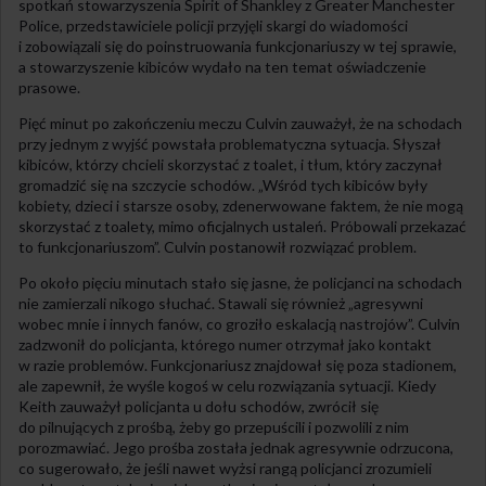
spotkań stowarzyszenia Spirit of Shankley z Greater Manchester
Police, przedstawiciele policji przyjęli skargi do wiadomości
i zobowiązali się do poinstruowania funkcjonariuszy w tej sprawie,
a stowarzyszenie kibiców wydało na ten temat oświadczenie
prasowe.
Pięć minut po zakończeniu meczu Culvin zauważył, że na schodach
przy jednym z wyjść powstała problematyczna sytuacja. Słyszał
kibiców, którzy chcieli skorzystać z toalet, i tłum, który zaczynał
gromadzić się na szczycie schodów. „Wśród tych kibiców były
kobiety, dzieci i starsze osoby, zdenerwowane faktem, że nie mogą
skorzystać z toalety, mimo oficjalnych ustaleń. Próbowali przekazać
to funkcjonariuszom”. Culvin postanowił rozwiązać problem.
Po około pięciu minutach stało się jasne, że policjanci na schodach
nie zamierzali nikogo słuchać. Stawali się również „agresywni
wobec mnie i innych fanów, co groziło eskalacją nastrojów”. Culvin
zadzwonił do policjanta, którego numer otrzymał jako kontakt
w razie problemów. Funkcjonariusz znajdował się poza stadionem,
ale zapewnił, że wyśle kogoś w celu rozwiązania sytuacji. Kiedy
Keith zauważył policjanta u dołu schodów, zwrócił się
do pilnujących z prośbą, żeby go przepuścili i pozwolili z nim
porozmawiać. Jego prośba została jednak agresywnie odrzucona,
co sugerowało, że jeśli nawet wyżsi rangą policjanci zrozumieli