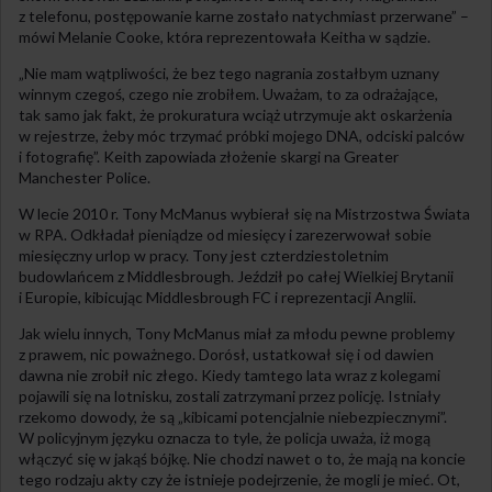
z telefonu, postępowanie karne zostało natychmiast przerwane” –
mówi Melanie Cooke, która reprezentowała Keitha w sądzie.
„Nie mam wątpliwości, że bez tego nagrania zostałbym uznany
winnym czegoś, czego nie zrobiłem. Uważam, to za odrażające,
tak samo jak fakt, że prokuratura wciąż utrzymuje akt oskarżenia
w rejestrze, żeby móc trzymać próbki mojego DNA, odciski palców
i fotografię”. Keith zapowiada złożenie skargi na Greater
Manchester Police.
W lecie 2010 r. Tony McManus wybierał się na Mistrzostwa Świata
w RPA. Odkładał pieniądze od miesięcy i zarezerwował sobie
miesięczny urlop w pracy. Tony jest czterdziestoletnim
budowlańcem z Middlesbrough. Jeździł po całej Wielkiej Brytanii
i Europie, kibicując Middlesbrough FC i reprezentacji Anglii.
Jak wielu innych, Tony McManus miał za młodu pewne problemy
z prawem, nic poważnego. Dorósł, ustatkował się i od dawien
dawna nie zrobił nic złego. Kiedy tamtego lata wraz z kolegami
pojawili się na lotnisku, zostali zatrzymani przez policję. Istniały
rzekomo dowody, że są „kibicami potencjalnie niebezpiecznymi”.
W policyjnym języku oznacza to tyle, że policja uważa, iż mogą
włączyć się w jakąś bójkę. Nie chodzi nawet o to, że mają na koncie
tego rodzaju akty czy że istnieje podejrzenie, że mogli je mieć. Ot,