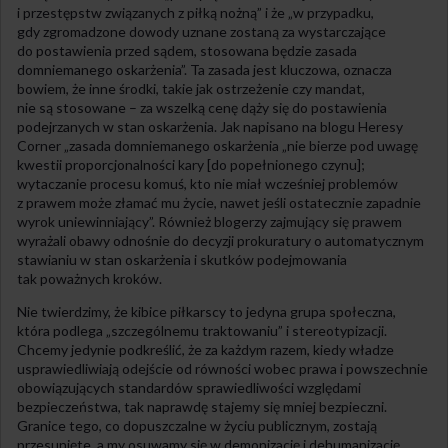
i przestępstw związanych z piłką nożną” i że „w przypadku,
gdy zgromadzone dowody uznane zostaną za wystarczające
do postawienia przed sądem, stosowana będzie zasada
domniemanego oskarżenia”. Ta zasada jest kluczowa, oznacza
bowiem, że inne środki, takie jak ostrzeżenie czy mandat,
nie są stosowane – za wszelką cenę dąży się do postawienia
podejrzanych w stan oskarżenia. Jak napisano na blogu Heresy
Corner „zasada domniemanego oskarżenia „nie bierze pod uwagę
kwestii proporcjonalności kary [do popełnionego czynu];
wytaczanie procesu komuś, kto nie miał wcześniej problemów
z prawem może złamać mu życie, nawet jeśli ostatecznie zapadnie
wyrok uniewinniający”. Również blogerzy zajmujący się prawem
wyrażali obawy odnośnie do decyzji prokuratury o automatycznym
stawianiu w stan oskarżenia i skutków podejmowania
tak poważnych kroków.
Nie twierdzimy, że kibice piłkarscy to jedyna grupa społeczna,
która podlega „szczególnemu traktowaniu” i stereotypizacji.
Chcemy jedynie podkreślić, że za każdym razem, kiedy władze
usprawiedliwiają odejście od równości wobec prawa i powszechnie
obowiązujących standardów sprawiedliwości względami
bezpieczeństwa, tak naprawdę stajemy się mniej bezpieczni.
Granice tego, co dopuszczalne w życiu publicznym, zostają
przesunięte, a my osuwamy się w demonizację i dehumanizację