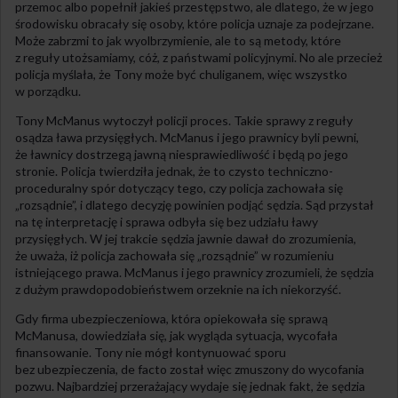
przemoc albo popełnił jakieś przestępstwo, ale dlatego, że w jego
środowisku obracały się osoby, które policja uznaje za podejrzane.
Może zabrzmi to jak wyolbrzymienie, ale to są metody, które
z reguły utożsamiamy, cóż, z państwami policyjnymi. No ale przecież
policja myślała, że Tony może być chuliganem, więc wszystko
w porządku.
Tony McManus wytoczył policji proces. Takie sprawy z reguły
osądza ława przysięgłych. McManus i jego prawnicy byli pewni,
że ławnicy dostrzegą jawną niesprawiedliwość i będą po jego
stronie. Policja twierdziła jednak, że to czysto techniczno-
proceduralny spór dotyczący tego, czy policja zachowała się
„rozsądnie”, i dlatego decyzję powinien podjąć sędzia. Sąd przystał
na tę interpretację i sprawa odbyła się bez udziału ławy
przysięgłych. W jej trakcie sędzia jawnie dawał do zrozumienia,
że uważa, iż policja zachowała się „rozsądnie” w rozumieniu
istniejącego prawa. McManus i jego prawnicy zrozumieli, że sędzia
z dużym prawdopodobieństwem orzeknie na ich niekorzyść.
Gdy firma ubezpieczeniowa, która opiekowała się sprawą
McManusa, dowiedziała się, jak wygląda sytuacja, wycofała
finansowanie. Tony nie mógł kontynuować sporu
bez ubezpieczenia, de facto został więc zmuszony do wycofania
pozwu. Najbardziej przerażający wydaje się jednak fakt, że sędzia