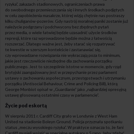
ryzyka”, zakazach stadionowych, ograniczeniach prawa
do swobodnego przemieszczania się i innych środkach podjętych
w celu zapobieżenia masakrze, której wizją chętnie nas postraszy
kilku chuliganów-pozerów. Gdy nastrój moralnej paniki zostanie już
należycie podgrzany i podchwycony bez zbędnych pytań
przez media, o wiele łatwiej będzie uzasadnić użycie środków
represji, które raz wprowadzone będzie można z łatwością
rozszerzać. Dlatego ważne jest, żeby starać się rozpatrywać
te kwestie w szerszym kontekście i zastanawiać się,
czy wprowadzane rozwiązania nie wykraczają poza to minimum,
jakie jest rzeczywiście niezbędne dla zachowania porządku
publicznego. Jest to szczególnie istotne w momencie, gdy rząd
brytyjski zaangażowany jest w przepychanie przez parlament
ustawy o zachowaniu aspołecznym, przestępstwach i utrzymaniu
porządku (Antisocial Behaviour, Crime and Policing Bill), którą
George Monbiot opisał w „Guardianie” jako „najbardziej opresyjną
ustawę głosowaną ostatnimi czasy w parlamencie”.
Życie pod eskortą
W sierpniu 2011 r. Cardiff City grało w Londynie z West Ham
United na stadionie Boleyn Ground. Policja przyznała spotkaniu
status „meczu wysokiego ryzyka”. W praktyce oznacza to, że fani
Cardiff musieli wsiąść w specjalne autokary o 5 rano, żeby zdążyć