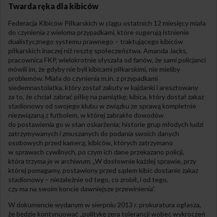
Twarda ręka dla kibiców
Federacja Kibiców Piłkarskich w ciągu ostatnich 12 miesięcy miała
do czynienia z wieloma przypadkami, które sugerują istnienie
dualistycznego systemu prawnego – traktującego kibiców
piłkarskich inaczej niż resztę społeczeństwa. Amanda Jacks,
pracownica FKP, wielokrotnie słyszała od fanów, że sami policjanci
mówili im, że gdyby nie byli kibicami piłkarskimi, nie mieliby
problemów. Miała do czynienia m.in. z przypadkami
siedemnastolatka, który został zakuty w kajdanki i aresztowany
za to, że chciał zabrać piłkę na pamiątkę; kibica, który dostał zakaz
stadionowy od swojego klubu w związku ze sprawą kompletnie
niezwiązaną z futbolem, w której zabrakło dowodów
do postawienia go w stan oskarżenia; historie grup młodych ludzi
zatrzymywanych i zmuszanych do podania swoich danych
osobowych przed kamerą; kibiców, których zatrzymano
w sprawach cywilnych, po czym ich dane przekazano policji,
która trzyma je w archiwum. „W dosłownie każdej sprawie, przy
której pomagamy, postawiony przed sądem kibic dostanie zakaz
stadionowy – niezależnie od tego, co zrobił, i od tego,
czy ma na swoim koncie dawniejsze przewinienia”.
W dokumencie wydanym w sierpniu 2013 r. prokuratura ogłasza,
że będzie kontynuować „politykę zera tolerancji wobec wykroczeń