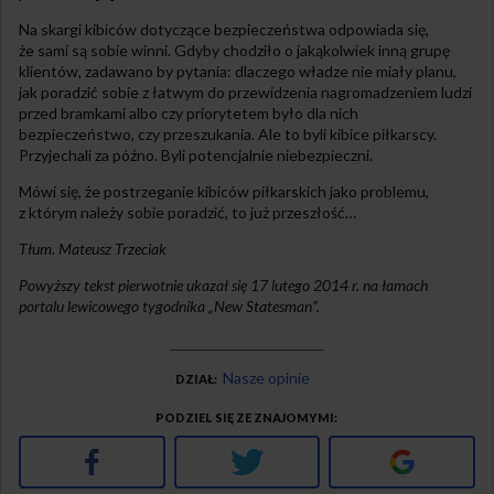
Na skargi kibiców dotyczące bezpieczeństwa odpowiada się,
że sami są sobie winni. Gdyby chodziło o jakąkolwiek inną grupę
klientów, zadawano by pytania: dlaczego władze nie miały planu,
jak poradzić sobie z łatwym do przewidzenia nagromadzeniem ludzi
przed bramkami albo czy priorytetem było dla nich
bezpieczeństwo, czy przeszukania. Ale to byli kibice piłkarscy.
Przyjechali za późno. Byli potencjalnie niebezpieczni.
Mówi się, że postrzeganie kibiców piłkarskich jako problemu,
z którym należy sobie poradzić, to już przeszłość…
Tłum. Mateusz Trzeciak
Powyższy tekst pierwotnie ukazał się 17 lutego 2014 r. na łamach
portalu lewicowego tygodnika „New Statesman”.
Nasze opinie
DZIAŁ
PODZIEL SIĘ ZE ZNAJOMYMI
Facebook
Twitter
Google+