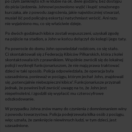
po czym zamknięto ich w klubie na ok. dwie godziny, bez dostępu
do picia i jedzenia. Johnowi pozwolono wyjść i kupić smażonego
kurczaka, ale z powodu zagrożenia, jakie najwidoczniej stwarzał,
musiał iść pod policyjną eskortą i natychmiast wrócić. Ani razu
nie wyjaśniono mu, co się właściwie dzieje.
Po dwóch godzinach kibice zostali wypuszczeni, uzyskali zgodę
na pójście na stadion, a John w końcu dołączył do kolegi i jego taty.
Po powrocie do domu John opowiedział rodzicom, co się stało.
Ci skontaktowali się z Federacją Kibiców Piłkarskich, która z kolei
skontaktowała ich z prawnikiem. Wspólnie zwrócili się do lokalnej
policji i wytknęli funkcjonariuszom, że nie mają prawa traktować
dzieci w taki sposób. Policja odpowiedziała, że operacja była
uzasadniona, ponieważ w pociągu, którym jechał John, znajdowali
się „potencjalnie niebezpieczni kibice”. Funkcjonariusze przyznali
jednak, że powinni byli zwrócić uwagę na to, że John jest
niepełnoletni, i zgodzili się wypłacić mu czterocyfrowe
odszkodowanie.
W przypadku Johna znów mamy do czynienia z domniemaniem winy
z powodu towarzystwa. Policja podejrzewała kilka osób z pociągu,
więc uznała, że zamknięcie niewinnych ludzi, w tym dzieci, jest
uzasadnione.