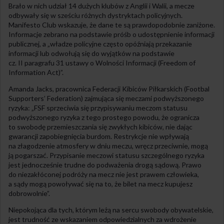
Brało w nich udział 14 dużych klubów z Anglii i Walii, a mecze
odbywały się w sześciu różnych dystryktach policyjnych.
Manifesto Club wskazuje, że dane te są prawdopodobnie zaniżone.
Informacje zebrano na podstawie próśb o udostępnienie informacji
publicznej, a „władze policyjne często opóźniają przekazanie
informacji lub odwołują się do wyjątków na podstawie
cz. II paragrafu 31 ustawy o Wolności Informacji (Freedom of
Information Act)”.
Amanda Jacks, pracownica Federacji Kibiców Piłkarskich (Footbal
Supporters’ Federation) zajmująca się meczami podwyższonego
ryzyka: „FSF sprzeciwia się przypisywaniu meczom statusu
podwyższonego ryzyka z tego prostego powodu, że ogranicza
to swobodę przemieszczania się zwykłych kibiców, nie dając
gwarancji zapobiegnięcia burdom. Restrykcje nie wpływają
na złagodzenie atmosfery w dniu meczu, wręcz przeciwnie, mogą
ją pogarszać. Przypisanie meczowi statusu szczególnego ryzyka
jest jednocześnie trudne do podważenia drogą sądową. Prawo
do niezakłóconej podróży na mecz nie jest prawem człowieka,
a sądy mogą powoływać się na to, że bilet na mecz kupujesz
dobrowolnie”.
Niepokojąca dla tych, którym leżą na sercu swobody obywatelskie,
jest trudność ze wskazaniem odpowiedzialnych za wdrożenie