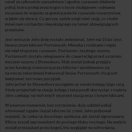
uznał za całkowicie uzasadnione i zgodne z prawem działania
policji, która podejrzewa kogoś o bycie chuliganem i odmawia
mu prawa do wyjazdu za granicę jedynie z powodu towarzystwa,
w jakim się obraca. Co gorsza, sędzia mógł mieć rację, co z kolei
mówi nam coś bardzo niepokojącego na temat obowiązujących
przepisów.
Jest wreszcie John (imię zostało zmienione). John ma 15 lat i jest
fanatycznym kibicem Portsmouth. Mieszka z rodzicami i nigdy
nie miał kłopotów z prawem. Pod koniec zeszłego sezonu
Portsmouth zostało relegowane do czwartej ligi przed ostatnim
meczem sezonu z Shrewsbury. Klub został jednak przejęty
przez fundację stworzoną przez kibiców i spodziewano się
na meczu rekordowej frekwencji fanów Portsmouth chcących
świętować ten nowy początek.
John jechał do Shrewsbury pociągiem ze swoim kolegą i jego tatą.
Kiedy przyjechali na stację, kolega z tatą poszli skorzystać z toalety.
John czekając na nich kręcił się przed stacją wraz z innymi kibicami.
W pewnym momencie, bez ostrzeżenia, duży oddział policji
uformował szpaler i kazał kibicom iść z nimi. John próbował
wyjaśnić, że czeka na dorosłego opiekuna, ale został zignorowany.
Kibice zostali zaprowadzeni do pustego klubu nocnego. Na wejściu
zostali przeszukani przez kogoś, kto wyglądał na ochroniarza,