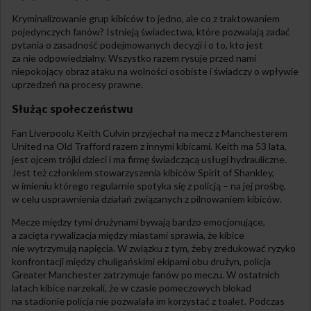
Kryminalizowanie grup kibiców to jedno, ale co z traktowaniem
pojedynczych fanów? Istnieją świadectwa, które pozwalają zadać
pytania o zasadność podejmowanych decyzji i o to, kto jest
za nie odpowiedzialny. Wszystko razem rysuje przed nami
niepokojący obraz ataku na wolności osobiste i świadczy o wpływie
uprzedzeń na procesy prawne.
Służąc społeczeństwu
Fan Liverpoolu Keith Culvin przyjechał na mecz z Manchesterem
United na Old Trafford razem z innymi kibicami. Keith ma 53 lata,
jest ojcem trójki dzieci i ma firmę świadczącą usługi hydrauliczne.
Jest też członkiem stowarzyszenia kibiców Spirit of Shankley,
w imieniu którego regularnie spotyka się z policją – na jej prośbę,
w celu usprawnienia działań związanych z pilnowaniem kibiców.
Mecze między tymi drużynami bywają bardzo emocjonujące,
a zacięta rywalizacja między miastami sprawia, że kibice
nie wytrzymują napięcia. W związku z tym, żeby zredukować ryzyko
konfrontacji między chuligańskimi ekipami obu drużyn, policja
Greater Manchester zatrzymuje fanów po meczu. W ostatnich
latach kibice narzekali, że w czasie pomeczowych blokad
na stadionie policja nie pozwalała im korzystać z toalet. Podczas