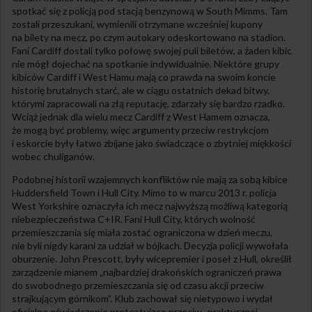
spotkać się z policją pod stacją benzynową w South Mimms. Tam
zostali przeszukani, wymienili otrzymane wcześniej kupony
na bilety na mecz, po czym autokary odeskortowano na stadion.
Fani Cardiff dostali tylko połowę swojej puli biletów, a żaden kibic
nie mógł dojechać na spotkanie indywidualnie. Niektóre grupy
kibiców Cardiff i West Hamu mają co prawda na swoim koncie
historię brutalnych starć, ale w ciągu ostatnich dekad bitwy,
którymi zapracowali na złą reputację, zdarzały się bardzo rzadko.
Wciąż jednak dla wielu mecz Cardiff z West Hamem oznacza,
że mogą być problemy, więc argumenty przeciw restrykcjom
i eskorcie były łatwo zbijane jako świadczące o zbytniej miękkości
wobec chuliganów.
Podobnej historii wzajemnych konfliktów nie mają za sobą kibice
Huddersfield Town i Hull City. Mimo to w marcu 2013 r. policja
West Yorkshire oznaczyła ich mecz najwyższą możliwą kategorią
niebezpieczeństwa C+IR. Fani Hull City, których wolność
przemieszczania się miała zostać ograniczona w dzień meczu,
nie byli nigdy karani za udział w bójkach. Decyzja policji wywołała
oburzenie. John Prescott, były wicepremier i poseł z Hull, określił
zarządzenie mianem „najbardziej drakońskich ograniczeń prawa
do swobodnego przemieszczania się od czasu akcji przeciw
strajkującym górnikom”. Klub zachował się nietypowo i wydał
oficjalne oświadczenie protestujące przeciw „praktycznej