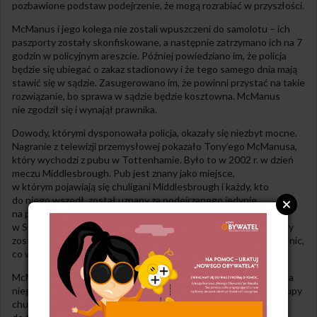
pozbawione podstaw podejrzenie, że mogą rozrabiać w przyszłości.
McManus i jego kolega nie zostali wpuszczeni do samolotu – ich
paszporty zostały skonfiskowane, a następnie zatrzymano ich na 7
godzin w policyjnym areszcie. Później powiedziano im, że policja
będzie się ubiegać o zakaz stadionowy i że tego samego dnia mają
stawić się w sądzie. Zasugerowano im, że powinni przystać na takie
rozwiązanie, bo sprawa w sądzie będzie kosztowna. McManus
nie zgodził się i wynajął prawnika.
Dowody, którymi dysponowała policja, okazały się niezbyt mocne.
Nagranie z telewizji przemysłowej pokazało Tony’ego McManusa,
który wychodzi z pubu w Tottenhamie. Było to w 2002 r. w dzień
meczu Middlesbrough. Pub jest znany jako miejsce,
w którym pojawiają się chuligani Middlesbrough i każdy, kto
do niego wszedł, został uznany za podejrzanego jedynie
na podstawie tego skojarzenia. Tony był również widziany
w Stoke, jak siedział w minibusie obok kogoś, kto wyglądał, jakby
został ranny w bójce. Policja nie widziała bójki, nie było również nic,
co wskazywałoby, że McManus brał w niej udział.
McManus odkrył, że gdy policja zabiegała o zakaz stadionowy dla
niego, opisała go jako jednego z przywódców 750-osobowej grupy
chuliganów Middlesbrough. Nie wyjaśniono, jak policjanci doszli