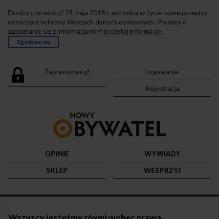
Drodzy czytelnicy! 25 maja 2018 r. wchodzą w życie nowe przepisy
dotyczące ochrony Waszych danych osobowych. Prosimy o
zapoznanie się z informacjami
Przeczytaj informacje
.
Zgadzam się
Zaprenumeruj!
Logowanie.
Rejestracja
Przejdź
do
strony
głównej
OPINIE
WYWIADY
SKLEP
WESPRZYJ
Wszyscy jesteśmy równi wobec prawa