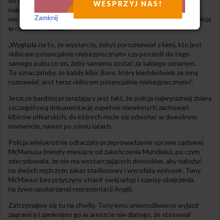
do tego wniosku na podstawie dowodów, które wskazywały
WESPRZYJ NAS!
najwyżej, że wśród jego otoczenia znajduje się kilka osób, które
Zamknij
nie są aniołami. Wyjaśniło się za to, jak bardzo beztroska jest policja
w rzucaniu oskarżeń.
„Wygląda na to, że wystarczy, żebyś porozmawiał z kimś, kto jest
»kibicem potencjalnie niebezpiecznym« czy poszedł do tego
samego pubu co on, żeby samemu zostać za takiego uznanym.
To oznaczałoby, że każdy kibic Boro, który kiedykolwiek ze mną
rozmawiał, jest teraz »kibicem potencjalnie niebezpiecznym«”.
Jeszcze bardziej przerażający jest fakt, że policja najwyraźniej zbiera
szczegółową dokumentację zupełnie niewinnych zachowań
kibiców piłkarskich, do których może się odwołać w dowolnym
momencie, nawet po ośmiu latach.
Policja wielokrotnie odraczała przeprowadzenie sprawy sądowej
McManusa (minęły miesiące od zakończenia Mundialu), po czym
zdecydowała, że nie ma wystarczających dowodów, aby nałożyć
na dwóch mężczyzn zakaz stadionowy i wycofała wniosek. Tony
McManus bez przyczyny stracił swój urlop i szansę obejrzenia
na żywo upokarzanej reprezentacji Anglii.
Zatrzymajmy się tu na chwilę. Tony’emu uniemożliwiono wyjazd
zagranicę i zamknięto go w areszcie nie dlatego, że stosował