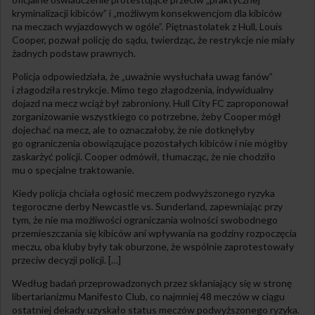
kryminalizacji kibiców” i „możliwym konsekwencjom dla kibiców
na meczach wyjazdowych w ogóle”. Piętnastolatek z Hull, Louis
Cooper, pozwał policję do sądu, twierdząc, że restrykcje nie miały
żadnych podstaw prawnych.
Policja odpowiedziała, że „uważnie wysłuchała uwag fanów”
i złagodziła restrykcje. Mimo tego złagodzenia, indywidualny
dojazd na mecz wciąż był zabroniony. Hull City FC zaproponował
zorganizowanie wszystkiego co potrzebne, żeby Cooper mógł
dojechać na mecz, ale to oznaczałoby, że nie dotknęłyby
go ograniczenia obowiązujące pozostałych kibiców i nie mógłby
zaskarżyć policji. Cooper odmówił, tłumacząc, że nie chodziło
mu o specjalne traktowanie.
Kiedy policja chciała ogłosić meczem podwyższonego ryzyka
tegoroczne derby Newcastle vs. Sunderland, zapewniając przy
tym, że nie ma możliwości ograniczania wolności swobodnego
przemieszczania się kibiców ani wpływania na godziny rozpoczęcia
meczu, oba kluby były tak oburzone, że wspólnie zaprotestowały
przeciw decyzji policji. […]
Według badań przeprowadzonych przez skłaniający się w stronę
libertarianizmu Manifesto Club, co najmniej 48 meczów w ciągu
ostatniej dekady uzyskało status meczów podwyższonego ryzyka.