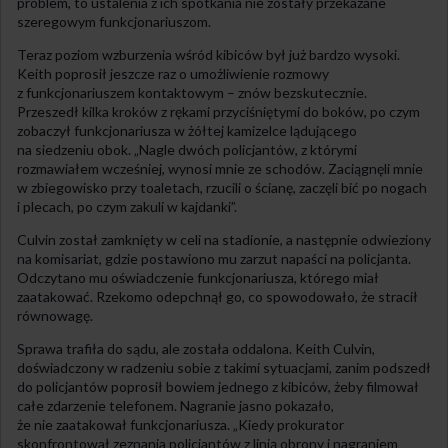
problem, to ustalenia z ich spotkania nie zostały przekazane
szeregowym funkcjonariuszom.
Teraz poziom wzburzenia wśród kibiców był już bardzo wysoki.
Keith poprosił jeszcze raz o umożliwienie rozmowy
z funkcjonariuszem kontaktowym – znów bezskutecznie.
Przeszedł kilka kroków z rękami przyciśniętymi do boków, po czym
zobaczył funkcjonariusza w żółtej kamizelce lądującego
na siedzeniu obok. „Nagle dwóch policjantów, z którymi
rozmawiałem wcześniej, wynosi mnie ze schodów. Zaciągnęli mnie
w zbiegowisko przy toaletach, rzucili o ścianę, zaczęli bić po nogach
i plecach, po czym zakuli w kajdanki”.
Culvin został zamknięty w celi na stadionie, a następnie odwieziony
na komisariat, gdzie postawiono mu zarzut napaści na policjanta.
Odczytano mu oświadczenie funkcjonariusza, którego miał
zaatakować. Rzekomo odepchnął go, co spowodowało, że stracił
równowagę.
Sprawa trafiła do sądu, ale została oddalona. Keith Culvin,
doświadczony w radzeniu sobie z takimi sytuacjami, zanim podszedł
do policjantów poprosił bowiem jednego z kibiców, żeby filmował
całe zdarzenie telefonem. Nagranie jasno pokazało,
że nie zaatakował funkcjonariusza. „Kiedy prokurator
skonfrontował zeznania policjantów z linią obrony i nagraniem