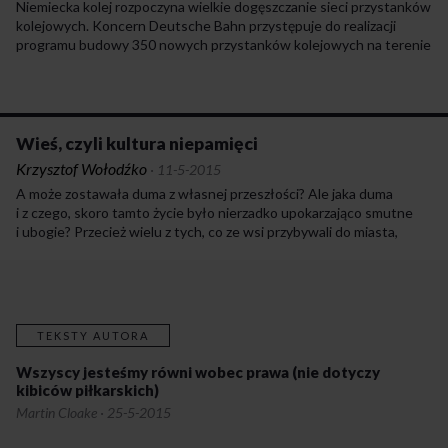
Niemiecka kolej rozpoczyna wielkie dogęszczanie sieci przystanków
kolejowych. Koncern Deutsche Bahn przystępuje do realizacji
programu budowy 350 nowych przystanków kolejowych na terenie
całych Niemiec. Nowe przystanki powstać mają na liniach
regionalnych – głównie w pobliżu wsi i osiedli, ale również przy
uczelniach, szpitalach, basenach, centrach handlowych i przy
większych przedsiębiorstwach. –
Gdy wiele osób, także żyjących poza
metropoliami, uzyska wygodny dostęp do kolei, liczba pasażerów
Wieś, czyli kultura niepamięci
rzeczywiście może wyraźnie wzrosnąć
– przewiduje Stefan Buhl, szef
Krzysztof Wołodźko
·
11-5-2015
oddziału Związku Pasażerów Pro Bahn w Badenii-Wirtembergii.
A może zostawała duma z własnej przeszłości? Ale jaka duma
i z czego, skoro tamto życie było nierzadko upokarzająco smutne
i ubogie? Przecież wielu z tych, co ze wsi przybywali do miasta,
nie miało niemal nic własnego. Może poza religijnością,
która na płótnach malarzy ukazujących Wielkanoc na wsi zawsze
jest taka sama: dworek, pan i pleban, chłopki klęczące na ziemi przy
święceniu pokarmów. Tak, piękne wiejskie obyczaje, tyle że były
obyczajami służącymi przede wszystkim panom, a ci klęczący ludzie
TEKSTY AUTORA
o spracowanych rękach, o surowych twarzach, które szybko
przegryzały starość, zmęczenie i ból, byli tylko postaciami
Wszyscy jesteśmy równi wobec prawa (nie dotyczy
z drugiego, trzeciego planu. Te masy nie miały w zasadzie nic
kibiców piłkarskich)
swojego – nawet ich kultura była „kulturą podporządkowaną”,
Martin Cloake
·
25-5-2015
niepodmiotową, niesuwerenną. Nic więc dziwnego, że w kolejnych
pokoleniach zrzucali z siebie resztki tej wiejskości, tego