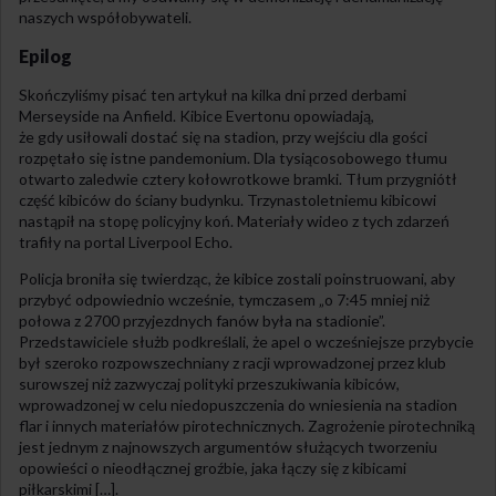
naszych współobywateli.
Epilog
Skończyliśmy pisać ten artykuł na kilka dni przed derbami
Merseyside na Anfield. Kibice Evertonu opowiadają,
że gdy usiłowali dostać się na stadion, przy wejściu dla gości
rozpętało się istne pandemonium. Dla tysiącosobowego tłumu
otwarto zaledwie cztery kołowrotkowe bramki. Tłum przygniótł
część kibiców do ściany budynku. Trzynastoletniemu kibicowi
nastąpił na stopę policyjny koń. Materiały wideo z tych zdarzeń
trafiły na portal Liverpool Echo.
Policja broniła się twierdząc, że kibice zostali poinstruowani, aby
przybyć odpowiednio wcześnie, tymczasem „o 7:45 mniej niż
połowa z 2700 przyjezdnych fanów była na stadionie”.
Przedstawiciele służb podkreślali, że apel o wcześniejsze przybycie
był szeroko rozpowszechniany z racji wprowadzonej przez klub
surowszej niż zazwyczaj polityki przeszukiwania kibiców,
wprowadzonej w celu niedopuszczenia do wniesienia na stadion
flar i innych materiałów pirotechnicznych. Zagrożenie pirotechniką
jest jednym z najnowszych argumentów służących tworzeniu
opowieści o nieodłącznej groźbie, jaka łączy się z kibicami
piłkarskimi […].