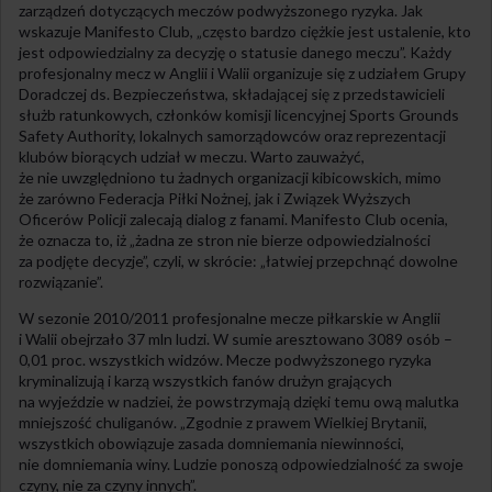
zarządzeń dotyczących meczów podwyższonego ryzyka. Jak
wskazuje Manifesto Club, „często bardzo ciężkie jest ustalenie, kto
jest odpowiedzialny za decyzję o statusie danego meczu”. Każdy
profesjonalny mecz w Anglii i Walii organizuje się z udziałem Grupy
Doradczej ds. Bezpieczeństwa, składającej się z przedstawicieli
służb ratunkowych, członków komisji licencyjnej Sports Grounds
Safety Authority, lokalnych samorządowców oraz reprezentacji
klubów biorących udział w meczu. Warto zauważyć,
że nie uwzględniono tu żadnych organizacji kibicowskich, mimo
że zarówno Federacja Piłki Nożnej, jak i Związek Wyższych
Oficerów Policji zalecają dialog z fanami. Manifesto Club ocenia,
że oznacza to, iż „żadna ze stron nie bierze odpowiedzialności
za podjęte decyzje”, czyli, w skrócie: „łatwiej przepchnąć dowolne
rozwiązanie”.
W sezonie 2010/2011 profesjonalne mecze piłkarskie w Anglii
i Walii obejrzało 37 mln ludzi. W sumie aresztowano 3089 osób –
0,01 proc. wszystkich widzów. Mecze podwyższonego ryzyka
kryminalizują i karzą wszystkich fanów drużyn grających
na wyjeździe w nadziei, że powstrzymają dzięki temu ową malutka
mniejszość chuliganów. „Zgodnie z prawem Wielkiej Brytanii,
wszystkich obowiązuje zasada domniemania niewinności,
nie domniemania winy. Ludzie ponoszą odpowiedzialność za swoje
czyny, nie za czyny innych”.