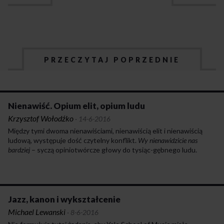
PRZECZYTAJ POPRZEDNIE
Nienawiść. Opium elit, opium ludu
Krzysztof Wołodźko
·
14-6-2016
Między tymi dwoma nienawiściami, nienawiścią elit i nienawiścią
ludową, występuje dość czytelny konflikt.
Wy nienawidzicie nas
bardziej
– syczą opiniotwórcze głowy do tysiąc-gębnego ludu.
To wy nas nienawidzicie mocniej
– warczy gniewny lud, odziany
w patriotyczne skarpety i gacie, w narodowe tiszerty
i tożsamościowe krótkie spodenki. Może to jest dobra metafora
tej nieporadnej współczesnej ludowej polskości: patriotyzm
w krótkich spodenkach, komiksowo hardy, radykalny i bez zmiłuj
Jazz, kanon i wykształcenie
wobec uchodźców, Cyganów, ciapatych, lewaków, feministek i kto
Michael Lewanski
·
8-6-2016
tam jeszcze podpada pod antypolskość w szerokim kanonie