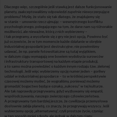
Dlaczego więc, szczególnie jeśli stawką jest dalsze funkcjonowanie
planety, zaakceptowaliśmy odpowiedzi zupełnie niewyczerpujące
problemu? Myślę, że stało się tak dlatego, że znajdujemy się
w stanie – umownie rzecz ujmując – wewnętrznego konfliktu
psychologicznego, polegającego na tym, że dane nam są różnorakie
możliwości, ale nieważne, którą z nich wybierzemy –
i tak przegramy, a wycofanie się z gry nie jest opcją. Powinno być
już oczywiste, że w tym momencie każde działanie w obrębie
industrialnej gospodarki jest destrukcyjne; nie powinniśmy
udawać, że np. panele fotowoltaiczne są tutaj wyjątkiem,
w dalszym ciągu wymagają one bowiem wydobycia surowców
i infrastruktury transportowej na każdym etapie produkcji,
a to samo można powiedzieć o każdym innym rodzaju tzw. zielonej
technologii. Jeśli więc wybierzemy opcję numer jeden – gorliwy
udział w industrialnej gospodarce – to w krótkiej perspektywie
czasowej możemy myśleć, że wygraliśmy, ponieważ możemy
gromadzić bogactwo będące oznaką „sukcesu” w tej kulturze.
Ale tak naprawdę przegrywamy, gdyż wyzbywamy się empatii,
współodczuwania, naszego zwierzęcego człowieczeństwa.
A przegrywamy tym bardziej jeszcze, że cywilizacja przemysłowa
dosłownie zabija planetę, co znaczy, że przegrywają wszyscy. Jeśli
wybierzemy opcję „alternatywną”, czyli prostsze życie, czyniąc
w ten sposób mniej szkody, ale jednak w dalszym ciągu