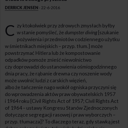
DERRICK JENSEN
·
22-6-2016
C
zy ktokolwiek przy zdrowych zmysłach byłby
w stanie pomyśleć, że
dumpster diving
[szukanie
pożywienia i przedmiotów codziennego użytku
w śmietnikach miejskich – przyp. tłum.] może
powstrzymać Hitlera lub że kompostowanie
odpadków pomoże znieść niewolnictwo
czy doprowadzi do ustanowienia ośmiogodzinnego
dnia pracy, że rąbanie drewna czy noszenie wody
może uwolnić ludzi z carskich więzień,
albo że tańczenie nago wokół ogniska przyczyni się
do wprowadzenia aktów praw obywatelskich 1957
i 1964 roku [Civil Rights Act of 1957; Civil Rights Act
of 1964 – ustawy Kongresu Stanów Zjednoczonych
dotyczące segregacji rasowej i praw wyborczych –
przyp. tłumacza]? To dlaczego teraz, gdy stawką jest