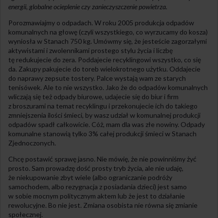
energii, globalne ocieplenie czy zanieczyszczenie powietrza.
Porozmawiajmy o odpadach. W roku 2005 produkcja odpadów
komunalnych na głowę (czyli wszystkiego, co wyrzucamy do kosza)
wyniosła w Stanach 750 kg. Umówmy się, że jesteście zagorzałymi
aktywistami i zwolennikami prostego stylu życia i liczbę
tę redukujecie do zera. Poddajecie recyklingowi wszystko, co się
da. Zakupy pakujecie do toreb wielokrotnego użytku. Oddajecie
do naprawy zepsute tostery. Palce wystają wam ze starych
tenisówek. Ale to nie wszystko. Jako że do odpadów komunalnych
wliczają się też odpady biurowe, udajecie się do biur i firm
z broszurami na temat recyklingu i przekonujecie ich do takiego
zmniejszenia ilości śmieci, by wasz udział w komunalnej produkcji
odpadów spadł całkowicie. Cóż, mam dla was złe nowiny. Odpady
komunalne stanowią tylko 3% całej produkcji śmieci w Stanach
Zjednoczonych.
Chcę postawić sprawę jasno. Nie mówię, że nie powinniśmy żyć
prosto. Sam prowadzę dość prosty tryb życia, ale nie udaję,
że niekupowanie zbyt wiele (albo ograniczanie podróży
samochodem, albo rezygnacja z posiadania dzieci) jest samo
w sobie mocnym politycznym aktem lub że jest to działanie
rewolucyjne. Bo nie jest. Zmiana osobista nie równa się zmianie
społecznej.