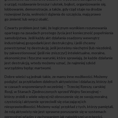
o urząd, rozdawanie broszur i ulotek, bojkot, organizowanie się,
lobbowanie, demonstracje, a także, gdy rząd staje na drodze
rozwojowi życia, wolności i dążenia do szczęścia, mają prawo
go zmienić lub wręcz obalić.
Czwarty problem jest taki, że logicznym wynikiem rozumowania
opartego na zasadach prostego życia jest konieczność popełnienia
samobójstwa. Jeśli każdy akt działania osadzony wewnątrz
industrialnej gospodarki jest destrukcyjny, i jeśli chcemy
powstrzymać tę destrukcję, jeśli jesteśmy niechętni (lub niezdolni),
by zakwestionować (jeśli nie zniszczyć) intelektualne, moralne,
ekonomiczne i fizyczne warunki, które sprawiają, że każde działanie
jest destrukcją, wtedy możemy uznać, że najmniej szkód
wyrządzimy będąc martwymi.
Dobre wieści są jednak takie, ze mamy inne możliwości. Możemy
podążyć za przykładem dzielnych aktywistów i działaczy, którzy żyli
w czasach wspomnianych wcześniej – Trzeciej Rzeszy, carskiej
Rosji, w Stanach Zjednoczonych sprzed Wojny Secesyjnej –
którzy zrobili o wiele więcej niż obnoszenie się ze swoją moralną
czystością i aktywnie sprzeciwili się otaczającej ich
niesprawiedliwości. Możemy wziąć przykład z tych, którzy pamiętali,
że rolą aktywisty nie jest sprawne poruszanie się w systemach
opresyjnej władzy z zachowaniem jak największej uczciwości,