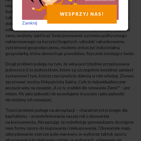
nieunikniony będą niszczyć swoją naturalną podstawę
funkcjonowania. Proste życie jako akt polityczny opiera się
WESPRZYJ NAS!
tylko na redukcji szkód, ignorując zupełnie fakt, że ludzie równie
Zamknij
dobrze jak niszczyć, mogą także pomagać Ziemi. Możemy
odbudować koryta rzek, usuwać szkodliwe substancje, rozbierać
tamy, możemy zakłócać funkcjonowanie systemu politycznego
nakierowanego na korzyści bogatych, szkodzić rabunkowemu
systemowi gospodarczemu, możemy zniszczyć industrialną
gospodarkę, która demontuje prawdziwy, fizycznie istniejący świat.
Drugi problem polega na tym, że wina jest błędnie przypisywana
jednostce (i to jednostkom, które są szczególnie bezsilne) zamiast
systemowi i tym, którzy rzeczywiście dzierżą w nim władzę. Znowu
zacytować można Kirkpatricka Sale’a:
Całe to indywidualistyczne
poczucie winy na zasadzie „A co ty zrobiłeś dla ratowania Ziemi?” – jest
mitem. My jako jednostki nie wywołujemy kryzysów i jako jednostki
nie możemy ich rozwiązać.
Trzeci problem polega na akceptacji – charakterystycznego dla
kapitalizmu – przedefiniowania naszej roli z obywatela
na konsumenta. Akceptując tę redefinicję sprowadzamy dostępne
nam formy oporu do kupowania i niekupowania. Obywatele mają
zdecydowanie szersze pole manewru w wyborze taktyk oporu:
głosowanie lub niebranie udziału w wyborach, ubieganie się