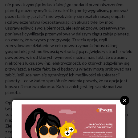
nie powstrzymując industrialnej gospodarki przed niszczeniem
planety, możemy myśleć, że na krótką metę wygraliśmy, ponieważ
pozostaliśmy „czyści” i nie wyzbyliśmy się resztek naszej empatii
i człowieczeństwa (pozostawiając ich akurat tyle, by móc
usprawiedliwić swoją bierność), ale jednak znowu przegrywamy,
ponieważ cywilizacja przemysłowa w dalszym ciągu zabija planetę,
co znaczy, że wszyscy przegrywają. Trzecia opcja, czyli
zdecydowane działanie w celu powstrzymania industrialnej
gospodarki, jest możliwością wzbudzającą największy strach z wielu
powodów, wśród których wymienić można m.in. fakt, że utracimy
niektóre z luksusów (np. elektryczność), do których zdążyliśmy się
przywiązać, a także fakt, że ci będący u władzy mogą próbować nas
zabić, jeśli uda nam się ograniczyć ich możliwości eksploatacji
planety – co w żaden sposób nie zmienia prawdy, że ta opcja jest
lepsza niż martwa planeta. Każda z nich jest lepsza niż martwa
planeta.
Oprócz tego, że proste życie traktowane jako akt polityczny
(w przeciwieństwie do praktykowania go, ponieważ się
to po prostu lubi) jest nieskuteczne w przyczynianiu się do zmian
niezbędnych dla powstrzymania tej kultury przed niszczeniem
Ziemi, wskazać można jeszcze cztery inne problemy związane
z tego typu postawą. Pierwszym jest wizja oparta
na nieuprawnionym poglądzie, głoszącym, że ludzie w sposób