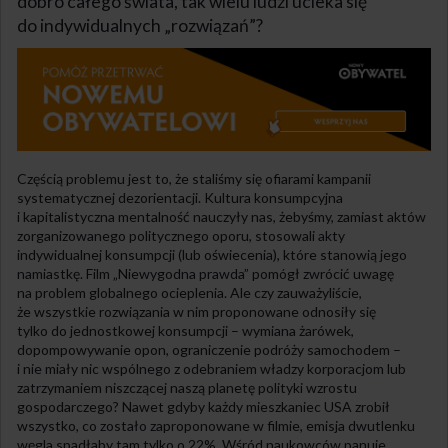
dobro całego świata, tak wielu ludzi ucieka się
do indywidualnych „rozwiązań”?
Częścią problemu jest to, że staliśmy się ofiarami kampanii
systematycznej dezorientacji. Kultura konsumpcyjna
i kapitalistyczna mentalność nauczyły nas, żebyśmy, zamiast aktów
zorganizowanego politycznego oporu, stosowali akty
indywidualnej konsumpcji (lub oświecenia), które stanowią jego
namiastkę. Film „Niewygodna prawda” pomógł zwrócić uwagę
na problem globalnego ocieplenia. Ale czy zauważyliście,
że wszystkie rozwiązania w nim proponowane odnosiły się
tylko do jednostkowej konsumpcji – wymiana żarówek,
dopompowywanie opon, ograniczenie podróży samochodem –
i nie miały nic wspólnego z odebraniem władzy korporacjom lub
zatrzymaniem niszczącej naszą planetę polityki wzrostu
gospodarczego? Nawet gdyby każdy mieszkaniec USA zrobił
wszystko, co zostało zaproponowane w filmie, emisja dwutlenku
węgla spadłaby tam tylko o 22%. Wśród naukowców panuje