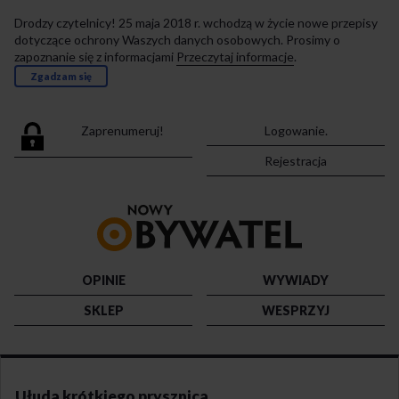
Drodzy czytelnicy! 25 maja 2018 r. wchodzą w życie nowe przepisy
dotyczące ochrony Waszych danych osobowych. Prosimy o
zapoznanie się z informacjami
Przeczytaj informacje
.
Zgadzam się
Zaprenumeruj!
Logowanie.
Rejestracja
Przejdź
do
strony
głównej
OPINIE
WYWIADY
SKLEP
WESPRZYJ
Ułuda krótkiego prysznica