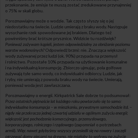
przekonanie, że emisje te muszą zostać zredukowane przynajmniej
o 75% w skali globu.
Porozmawiajmy może o wodzie. Tak często słyszy się o jej
niedostatku na świecie. Ludzie umierają z braku wody. Następuje
wysychanie rzek spowodowane jej brakiem. Dlatego też
powinniśmy brać krótsze prysznice. Widzicie tu rozdźwięk?
Ponieważ zażywam kąpieli, jestem odpowiedzialny za obniżanie poziomu
warstw wodonośnych?
Odpowiedź brzmi: nie. Znacząca większość
wody zużywanej przez ludzi (ok. 90%) przypada na przemysł
i rolnictwo. Pozostałe 10% przypada na użytkowanie komunalne
i na indywidualną konsumpcję. Zbiorczo ujmując, pola golfowe
zużywają tyle samo wody, co indywidualni odbiorcy. Ludzie, jak
i ryby, nie umierają z powodu braku wody na świecie. Umierają,
ponieważ woda jest zawłaszczana.
Porozmawiajmy o energii. Kirkpatrick Sale dobrze to podsumował:
Przez ostatnich piętnaście lat każdego roku powtarzało się to samo:
indywidualna konsumpcja – w mieszkaniu, prywatnym samochodzie itd. –
nigdy nie przekracza jednej czwartej udziału w ogólnym zużyciu energii;
większość jest pochodzenia komercyjnego, przemysłowego,
korporacyjnego, rolniczego i rządowego
(zapomniał o potrzebach
armii).
Więc nawet gdybyśmy wszyscy przesiedli się na rowery i zaczęli
ogrzewać domy piecami na drewno, nie miałoby to wpływu na zużycie