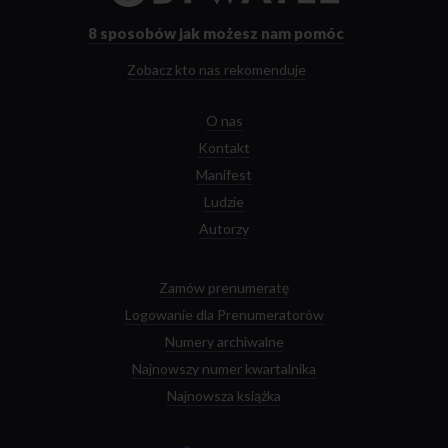
strony
głównej
8 sposobów
jak możesz nam pomóc
Zobacz kto nas rekomenduje
O nas
Kontakt
Manifest
Ludzie
Autorzy
Zamów prenumeratę
Logowanie dla Prenumeratorów
Numery archiwalne
Najnowszy numer kwartalnika
Najnowsza książka