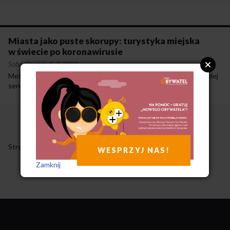
Miasta jako puste skorupy: turystyka miejska
w świecie po koronawirusie
Sofia Cherici
·
1-3-2021
Metropolie stoją dziś przed unikalną szansą wypracowania bardziej
sensownego podejścia do turystyki.
Strony
1
WESPRZYJ NAS!
Zamknij