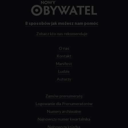
Przejdź
do
strony
głównej
8 sposobów
jak możesz nam pomóc
Zobacz kto nas rekomenduje
O nas
Kontakt
Manifest
Ludzie
Autorzy
Zamów prenumeratę
Logowanie dla Prenumeratorów
Numery archiwalne
Najnowszy numer kwartalnika
Najnowsza książka