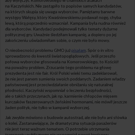
aby wyręczyć Komorowskiego w chamskich atakach
na Kaczyńskich. Nie zastąpiło to popisów samych kandydatów,
na których skupia się uwaga wyborców. Pamiętamy barwne
występy Wałęsy, który Kwaśniewskiemu podawał nogę, chyba
lewą, którą poprzednio wzmacniał. Kampania była nudna również
dla wyborców. Kandydaci podejmowali tylko tematy dyżurne
politycznej gry. Uważnie śledziłam kampanię, a dopiero po jej
zakończeniu uświadomiłam sobie, o czym nie było mowy.
O nieobecności problemu GMO już
pisałam
. Spór o in vitro
sprowadzono do kwestii światopoglądowych. Jeśli przeszło
połowa wyborców głosowała na Komorowskiego, to Kościół
ma poważny problem. Zrzucanie tego problemu na głowę
prezydenta jest nie fair. Król Polski wieki temu zadeklarował,
że nie jest panem sumienia swoich poddanych. Zadaniem władzy
państwowej jest przeciwdziałanie obniżaniu się naturalnej
płodności. Kaczyński wspomniał o leczeniu bezpłodności,
ale o takich przyczynach, jak np. karmienie chłopców mięsem
kurczaków faszerowanych żeńskimi hormonami, nie mówił jeszcze
żaden polityk, nie tylko w kampanii wyborczej.
Jak zwykle mówiono o budowie autostrad, ale nie było ani słówka
o kolei. Zastanawiające, że dramatyczna sytuacja pasażerów
nie jest teraz ważnym tematem. O potrzebie utrzymania
transportu publicznego nie wspomniał nawet lewicowy