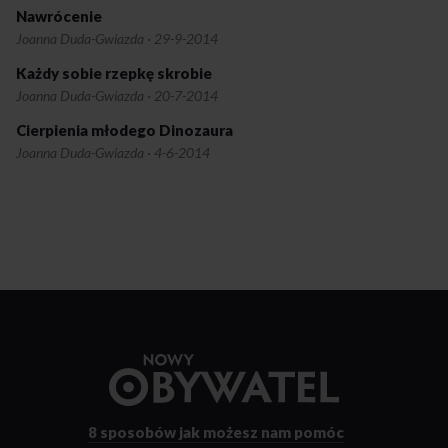
Nawrócenie
Joanna Duda-Gwiazda
·
29-9-2014
Każdy sobie rzepkę skrobie
Joanna Duda-Gwiazda
·
20-7-2014
Cierpienia młodego Dinozaura
Joanna Duda-Gwiazda
·
4-6-2014
Przejdź
do
strony
głównej
8 sposobów
jak możesz nam pomóc