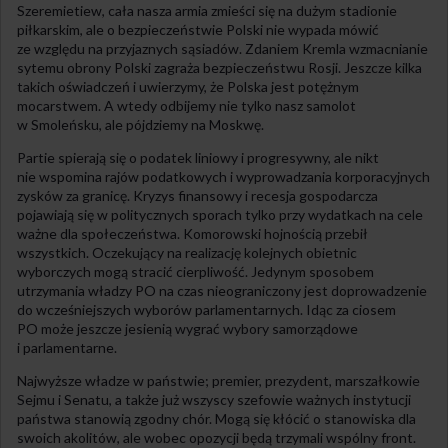
Szeremietiew, cała nasza armia zmieści się na dużym stadionie
piłkarskim, ale o bezpieczeństwie Polski nie wypada mówić
ze względu na przyjaznych sąsiadów. Zdaniem Kremla wzmacnianie
sytemu obrony Polski zagraża bezpieczeństwu Rosji. Jeszcze kilka
takich oświadczeń i uwierzymy, że Polska jest potężnym
mocarstwem. A wtedy odbijemy nie tylko nasz samolot
w Smoleńsku, ale pójdziemy na Moskwę.
Partie spierają się o podatek liniowy i progresywny, ale nikt
nie wspomina rajów podatkowych i wyprowadzania korporacyjnych
zysków za granicę. Kryzys finansowy i recesja gospodarcza
pojawiają się w politycznych sporach tylko przy wydatkach na cele
ważne dla społeczeństwa. Komorowski hojnością przebił
wszystkich. Oczekujący na realizację kolejnych obietnic
wyborczych mogą stracić cierpliwość. Jedynym sposobem
utrzymania władzy PO na czas nieograniczony jest doprowadzenie
do wcześniejszych wyborów parlamentarnych. Idąc za ciosem
PO może jeszcze jesienią wygrać wybory samorządowe
i parlamentarne.
Najwyższe władze w państwie; premier, prezydent, marszałkowie
Sejmu i Senatu, a także już wszyscy szefowie ważnych instytucji
państwa stanowią zgodny chór. Mogą się kłócić o stanowiska dla
swoich akolitów, ale wobec opozycji będą trzymali wspólny front.