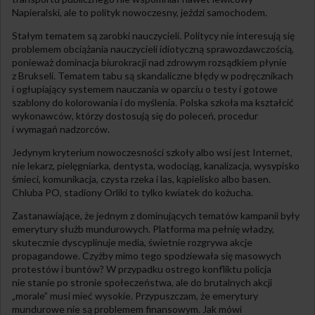
Napieralski, ale to polityk nowoczesny, jeździ samochodem.
Stałym tematem są zarobki nauczycieli. Politycy nie interesują się
problemem obciążania nauczycieli idiotyczną sprawozdawczością,
ponieważ dominacja biurokracji nad zdrowym rozsądkiem płynie
z Brukseli. Tematem tabu są skandaliczne błędy w podręcznikach
i ogłupiający systemem nauczania w oparciu o testy i gotowe
szablony do kolorowania i do myślenia. Polska szkoła ma kształcić
wykonawców, którzy dostosują się do poleceń, procedur
i wymagań nadzorców.
Jedynym kryterium nowoczesności szkoły albo wsi jest Internet,
nie lekarz, pielęgniarka, dentysta, wodociąg, kanalizacja, wysypisko
śmieci, komunikacja, czysta rzeka i las, kąpielisko albo basen.
Chluba PO, stadiony Orliki to tylko kwiatek do kożucha.
Zastanawiające, że jednym z dominujących tematów kampanii były
emerytury służb mundurowych. Platforma ma pełnię władzy,
skutecznie dyscyplinuje media, świetnie rozgrywa akcje
propagandowe. Czyżby mimo tego spodziewała się masowych
protestów i buntów? W przypadku ostrego konfliktu policja
nie stanie po stronie społeczeństwa, ale do brutalnych akcji
„morale” musi mieć wysokie. Przypuszczam, że emerytury
mundurowe nie są problemem finansowym. Jak mówi