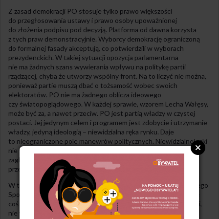
Z zasad demokracji PO stosuje tylko prawo większości
do przegłosowania ustawy i prawo osoby upoważnionej
do złożenia podpisu pod decyzją. Platforma od dawna korzysta
z tych praw demonstracyjnie. Wyborcy demokrację ograniczoną
do formalnej fasady akceptują, co potwierdzili w wyborach
prezydenckich. W takiej sytuacji opozycja parlamentarna
nie ma żadnych szans wywierania wpływu na politykę partii
rządzącej, chyba że utworzy wspólny front. Na to liczyć nie można,
ponieważ partie muszą dbać o tożsamość wobec swoich
elektoratów. PO nie ma żadnego oblicza ideowego
czy światopoglądowego. W każdej sprawie, wzorem Lecha Wałęsy,
może być za, a nawet przeciw. PO jest partią władzy w czystej
postaci. Jej jedynym celem i programem jest zdobycie i utrzymanie
władzy, jedyną ideologią – niewidzialna ręka rynku. Daje
to nieograniczone pole manewrów politycznych. Niewidzialnej ręki
nie widać, a kto zajrzy za kurtynę, dostaje po łapach. Nawet
zaglądanie za kulisy władzy w czasach PRL jest traktowane
przez cały Układ jak zamach na państwo.
W tej sytuacji warto pomyśleć o utworzeniu Sieci Obywatelskiego
Społeczeństwa. Taki SOS, choćby na wypadek, gdyby działo się
coś niedobrego. Po smoleńskiej tragedii ludzie się zaktywizowali,
nie wierzą już ślepo propagandzie, organizują się spontanicznie,