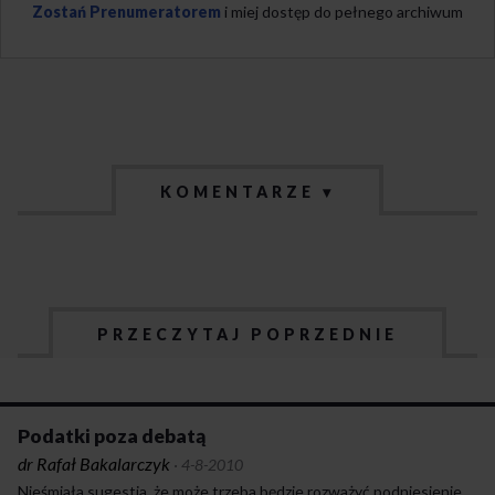
Zostań Prenumeratorem
i miej dostęp do pełnego archiwum
KOMENTARZE ▾
PRZECZYTAJ POPRZEDNIE
Podatki poza debatą
dr Rafał Bakalarczyk
·
4-8-2010
Nieśmiała sugestia, że może trzeba będzie rozważyć podniesienie