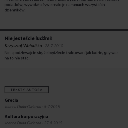
podatków, wywołała żywe reakcje na łamach wszystkich
dzienników.
Nie jesteście ludźmi!
Krzysztof Wołodźko
·
28-7-2010
Nie spodziewajcie się, że będziecie traktowani jak ludzie, gdy was
na to nie stać.
TEKSTY AUTORA
Grecja
Joanna Duda-Gwiazda
·
5-7-2015
Kultura korporacyjna
Joanna Duda-Gwiazda
·
27-4-2015