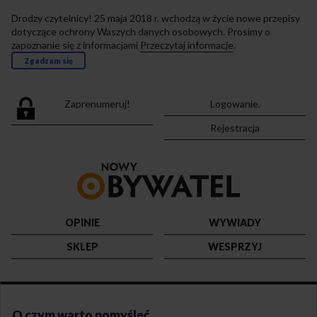
Drodzy czytelnicy! 25 maja 2018 r. wchodzą w życie nowe przepisy
dotyczące ochrony Waszych danych osobowych. Prosimy o
zapoznanie się z informacjami
Przeczytaj informacje
.
Zgadzam się
Zaprenumeruj!
Logowanie.
Rejestracja
Przejdź
do
strony
głównej
OPINIE
WYWIADY
SKLEP
WESPRZYJ
O czym warto pomyśleć