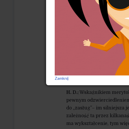
aspiracje ludzi kończących
Co robią ludzie, którzy ukońc
H. D.:
Częściowo idą do biz
wyższych uczelni występuj
do ludzi z wykształceniem
wyjeżdżają za granicę, a j
umysłowych. Jest to, na og
inteligenckich i na stanowi
Zamknij
Hierarchia społeczna ma w 
H. D.:
Wskaźnikiem merytok
pewnym odzwierciedleniem 
do „zasług”– im silniejsza 
zależność ta przez kilkanaśc
ma wykształcenie, tym więce