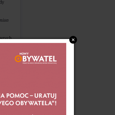
dy
mian
ższych
ować
łożone
kich
udia,
e.
niu
okoić