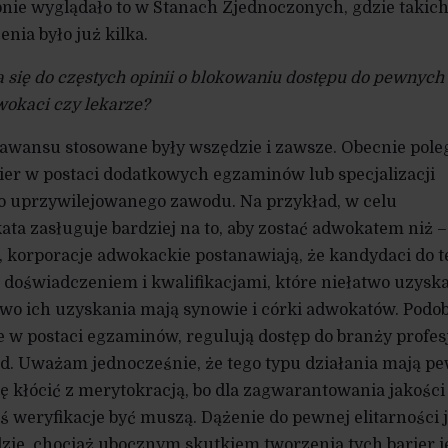
nie wyglądało to w Stanach Zjednoczonych, gdzie takich
enia było już kilka.
a się do częstych opinii o blokowaniu dostępu do pewnych
wokaci czy lekarze?
 awansu stosowane były wszędzie i zawsze. Obecnie pole
ier w postaci dodatkowych egzaminów lub specjalizacji
 uprzywilejowanego zawodu. Na przykład, w celu
ata zasługuje bardziej na to, aby zostać adwokatem niż –
 korporacje adwokackie postanawiają, że kandydaci do t
doświadczeniem i kwalifikacjami, które niełatwo uzyska
o ich uzyskania mają synowie i córki adwokatów. Podo
w postaci egzaminów, regulują dostęp do branży profesj
. Uważam jednocześnie, że tego typu działania mają p
ię kłócić z merytokracją, bo dla zagwarantowania jakości
weryfikacje być muszą. Dążenie do pewnej elitarności j
e, chociaż ubocznym skutkiem tworzenia tych barier je