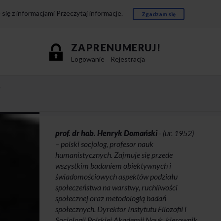
się z informacjami
Przeczytaj informacje
.
Zgadzam się
ZAPRENUMERUJ!
Logowanie
Rejestracja
e
prof. dr hab. Henryk Domański
- (ur. 1952)
– polski socjolog, profesor nauk
humanistycznych. Zajmuje się przede
wszystkim badaniem obiektywnych i
świadomościowych aspektów podziału
społeczeństwa na warstwy, ruchliwości
społecznej oraz metodologią badań
społecznych. Dyrektor Instytutu Filozofii i
Socjologii Polskiej Akademii Nauk, kierownik