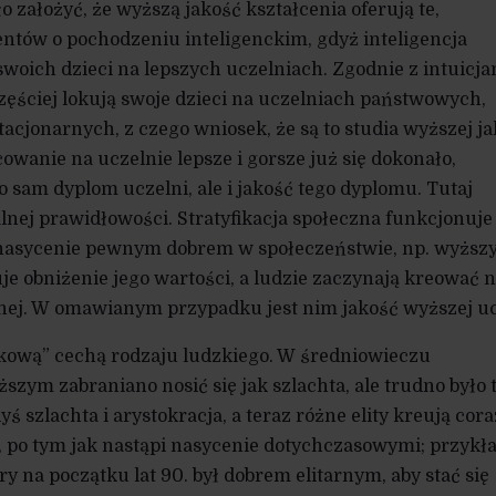
o założyć, że wyższą jakość kształcenia oferują te,
dentów o pochodzeniu inteligenckim, gdyż inteligencja
swoich dzieci na lepszych uczelniach. Zgodnie z intuicja
 częściej lokują swoje dzieci na uczelniach państwowych,
tacjonarnych, z czego wniosek, że są to studia wyższej ja
owanie na uczelnie lepsze i gorsze już się dokonało,
lko sam dyplom uczelni, ale i jakość tego dyplomu. Tutaj
ej prawidłowości. Stratyfikacja społeczna funkcjonuje
je nasycenie pewnym dobrem w społeczeństwie, np. wyżs
je obniżenie jego wartości, a ludzie zaczynają kreować 
nej. W omawianym przypadku jest nim jakość wyższej uc
kową” cechą rodzaju ludzkiego. W średniowieczu
szym zabraniano nosić się jak szlachta, ale trudno było 
szlachta i arystokracja, a teraz różne elity kreują cora
, po tym jak nastąpi nasycenie dotychczasowymi; przyk
ry na początku lat 90. był dobrem elitarnym, aby stać się