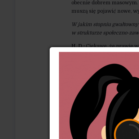
obecnie dobrem masowym. C
muszą się pojawić nowe, w
W jakim stopniu gwałtowny 
w strukturze społeczno-za
H. D.:
Ciekawe, że prawie w 
pozycji zawodowych, kojarz
poprzez zajmowaną pozycję 
zawody, wymagające na ogó
od 20 lat pracuje 10-13% z
To mało; dla porównania, w
W 1982 r. na pozycje intel
czyli istniała duża szansa 
Według danych z badań dla 
wyższe wykształcenie utrac
Pozostaje pytanie, kiedy z