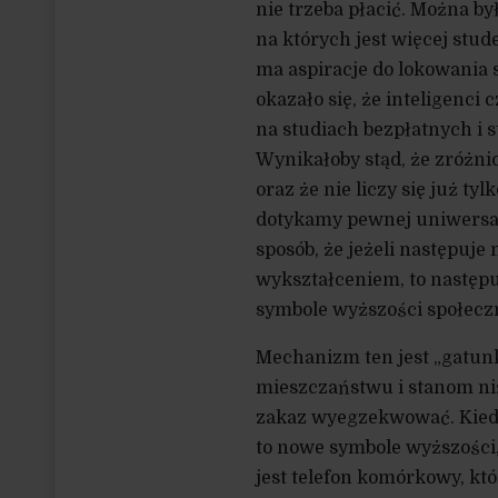
nie trzeba płacić. Można był
na których jest więcej stu
ma aspiracje do lokowania 
okazało się, że inteligenci
na studiach bezpłatnych i s
Wynikałoby stąd, że zróżnic
oraz że nie liczy się już ty
dotykamy pewnej uniwersaln
sposób, że jeżeli następu
wykształceniem, to następu
symbole wyższości społecz
Mechanizm ten jest „gatun
mieszczaństwu i stanom niż
zakaz wyegzekwować. Kiedyś 
to nowe symbole wyższości
jest telefon komórkowy, któ