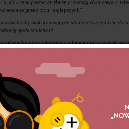
o jakiś czas pewne atrybuty przestają różnicować i wte
ykreowane przez tych „najlepszych”.
wzrost liczby osób kończących studia przyczynił się do z
wodowej społeczeństwa?
ogóle się to nie przełożyło na odpowiedni „przyrost” wy
onych z inteligenckością. Inteligencję zwykło się defini
zawodową. Są to ludzie, którzy wykonują najbardziej z
ł wyższego wykształcenia. Otóż, w zawodach inteligenc
atrudnionych i odsetek ten nie ulega większym zmianom.
 Szwecji odsetek ten wynosi 26-27%.
igentów wchodziło ok. 75-76% ludzi kończących wyższe st
wejścia absolwenta na pozycję zaspokajającą jego aspiracj
2008 r., ten odsetek wynosi obecnie 35%. W dużym stop
iło moc alokacyjną, wskutek wzrostu liczby magistrów.
ostaną wykreowane nowe pozycje inteligenckie, żeby zasp