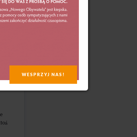
w
aniu
odów
WESPRZYJ NAS!
ce
ktoś