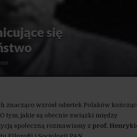
icujące się
ństwo
2010
ach znacząco wzrósł odsetek Polaków kończą
 O tym, jakie są obecnie związki między
zycją społeczną rozmawiamy z
prof. Henryk
tu Filozofii i Socjologii PAN.