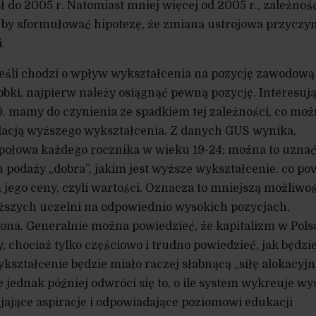
ł do 2005 r. Natomiast mniej więcej od 2005 r., zależnoś
a by sformułować hipotezę, że zmiana ustrojowa przyczyn
.
jeśli chodzi o wpływ wykształcenia na pozycję zawodową
bki, najpierw należy osiągnąć pewną pozycję. Interesuj
 90. mamy do czynienia ze spadkiem tej zależności, co mo
acją wyższego wykształcenia. Z danych GUS wynika,
 połowa każdego rocznika w wieku 19-24; można to uzna
 podaży „dobra”, jakim jest wyższe wykształcenie, co p
jego ceny, czyli wartości. Oznacza to mniejszą możliwo
szych uczelni na odpowiednio wysokich pozycjach,
czona. Generalnie można powiedzieć, że kapitalizm w Pols
 chociaż tylko częściowo i trudno powiedzieć, jak będzie
ykształcenie będzie miało raczej słabnącą „siłę alokacyjn
 jednak później odwróci się to, o ile system wykreuje wy
ające aspiracje i odpowiadające poziomowi edukacji