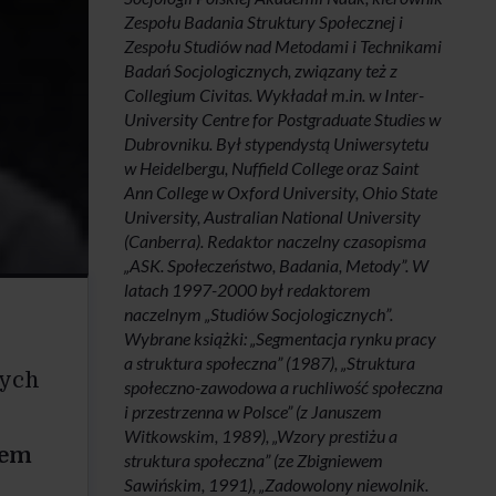
Zespołu Badania Struktury Społecznej i
Zespołu Studiów nad Metodami i Technikami
Badań Socjologicznych, związany też z
Collegium Civitas. Wykładał m.in. w Inter-
University Centre for Postgraduate Studies w
Dubrovniku. Był stypendystą Uniwersytetu
w Heidelbergu, Nuffield College oraz Saint
Ann College w Oxford University, Ohio State
University, Australian National University
(Canberra). Redaktor naczelny czasopisma
„ASK. Społeczeństwo, Badania, Metody”. W
latach 1997-2000 był redaktorem
naczelnym „Studiów Socjologicznych”.
Wybrane książki: „Segmentacja rynku pracy
a struktura społeczna” (1987), „Struktura
cych
społeczno-zawodowa a ruchliwość społeczna
i przestrzenna w Polsce” (z Januszem
Witkowskim, 1989), „Wzory prestiżu a
iem
struktura społeczna” (ze Zbigniewem
Sawińskim, 1991), „Zadowolony niewolnik.