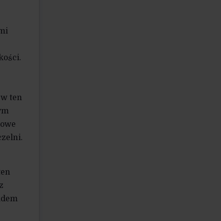
mi
kości.
 w ten
zym
nowe
zelni.
ten
z
ładem