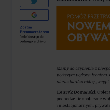
Twitter
Google+
Zostań
Prenumeratorem
i miej dostęp do
pełnego archiwum
Mamy do czynienia z niespo
wyższym wykształceniem. Co
nieraz bardzo różną „wagę”.
Henryk Domański:
Opiera
pochodzenie społeczne wpły
i niestacjonarnych, prywat