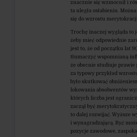
znacznie się wzmocnił i rós
ta uległa osłabieniu. Możn
się do wzrostu merytokracji
Trochę inaczej wygląda to 
żeby mieć odpowiednie zaro
jest to, że od początku lat
tłumaczyć wspomnianą infl
że obecnie studiuje prawie
za typowy przykład wzrostu
było skutkować obniżeniem 
lokowania absolwentów wyż
których liczba jest ograni
zaczął być merytokratyczny,
to dalej rozwijać. Wyższe w
i wynagradzającą. Być może
pozycje zawodowe, zaspokaj