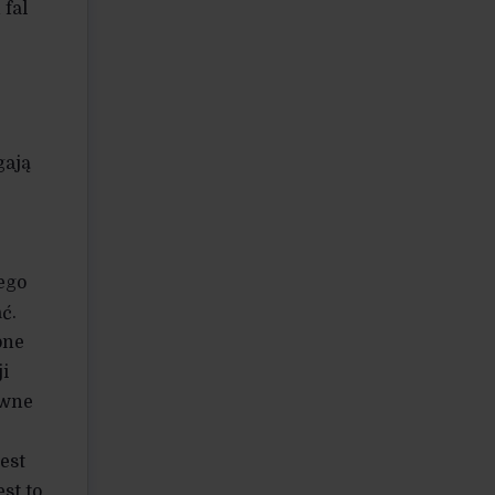
 fal
gają
ego
ć.
bne
i
ewne
est
st to,