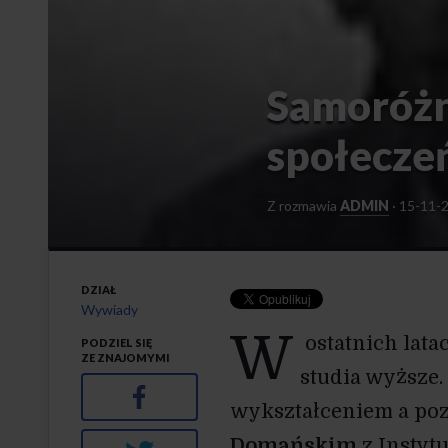
Samoróżn
społecze
Z
rozmawia
ADMIN
·
15-11-
DZIAŁ
Wywiady
W
ostatnich lat
PODZIEL SIĘ
ZE ZNAJOMYMI
studia wyższe.
Facebook
wykształceniem a po
Domańskim
z Instytu