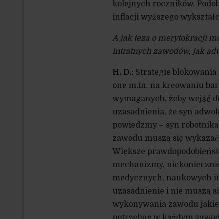
kolejnych roczników. Podob
inflacji wyższego wykształc
A jak teza o merytokracji m
intratnych zawodów, jak ad
H. D.:
Strategie blokowania
one m.in. na kreowaniu bar
wymaganych, żeby wejść do
uzasadnienia, że syn adwok
powiedzmy – syn robotnika,
zawodu muszą się wykazać 
Większe prawdopodobieństw
mechanizmy, niekoniecznie 
medycznych, naukowych itd
uzasadnienie i nie muszą s
wykonywania zawodu jakieś 
potrzebne w każdym zawodzi