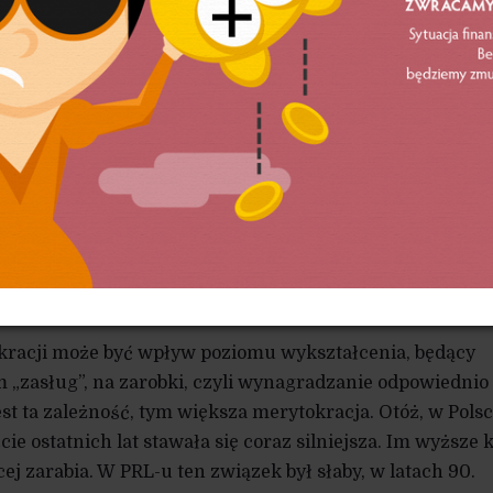
 wyższe uczelnie?
zyli wyższe studia i „nie załapali się do inteligencji”?
nesu, częściowo jeszcze nie pracują – wśród absolwentó
e bezrobocie, choć jest ono znacznie mniejsze w porówn
 średnim, zasadniczym zawodowym itd. Niektórzy z nich
eszcze inni lokują się na pozycjach niższych pracowników
ół, punkt wyjścia do awansu na wyższe pozycje, do zaw
ska kierownicze.
naszym kraju charakter merytokratyczny?
racji może być wpływ poziomu wykształcenia, będący
„zasług”, na zarobki, czyli wynagradzanie odpowiednio
jest ta zależność, tym większa merytokracja. Otóż, w Pols
ie ostatnich lat stawała się coraz silniejsza. Im wyższe 
j zarabia. W PRL-u ten związek był słaby, w latach 90.