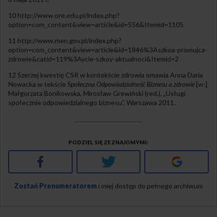
10 http://www.ore.edu.pl/index.php?
option=com_content&view=article&id=556&Itemid=1105
11 http://www.men.gov.pl/index.php?
option=com_content&view=article&id=1846%3Aszkoa-promujca-
zdrowie&catid=119%3Aycie-szkoy-aktualnoci&Itemid=2
12 Szerzej kwestię CSR w kontekście zdrowia omawia Anna Daria
Nowacka w tekście
Społeczna Odpowiedzialność Biznesu a zdrowie
[w:]
Małgorzata Bonikowska, Mirosław Grewiński (red.), „Usługi
społecznie odpowiedzialnego biznesu”, Warszawa 2011.
PODZIEL SIĘ ZE ZNAJOMYMI
Facebook
Twitter
Google+
Zostań Prenumeratorem
i miej dostęp do pełnego archiwum