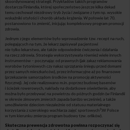
skoordynowanej strategii. Przykładów takich programów
dostarcza Finlandia, której społeczeństwo jeszcze kilka dekad
temu cechował niezdrowy tryb życia i związane z tym np. wysokie
wskaźniki otyłości i chorób układu krążenia. W połowie lat 70.
postanowiono to zmienić, inicjując kompleksowy program promocji
zdrowia.
Jednym z jego elementów było wprowadzenie tzw. recept na ruch,
polegających na tym, że lekarz zapisywał pacjentowi
nie tylko lekarstwo, ale także odpowiednie ćwiczenia i działania
na rzecz zdrowia. Strategia wykorzystywała również wiele innych
instrumentów – poczynając od prawnych (jak zakaz reklamowania
wyrobów tytoniowych czy nakaz sprzątania śniegu przed domami
przez samych mieszkańców), przez informacyjne aż po finansowe
(przekazanie samorządom środków na promocję aktywności
fizycznej). Jej cele realizowano m.in. poprzez budowę basenów
i ścieżek rowerowych, nakłady na dodatkowe oświetlenie, aby
można było przebywać na powietrzu do późnych godzin (w Finlandii
w okresie zimowym zmierzch zapada bardzo wcześnie), a także
umożliwienie dzieciom niezależnie od statusu materialnego
3
korzystania z szerokiego wachlarza zajęć sportowych
.W Polsce
w tym kierunku zmierza program budowy tzw. orlików).
Skuteczna prewencja zdrowotna powinna rozpoczynać się