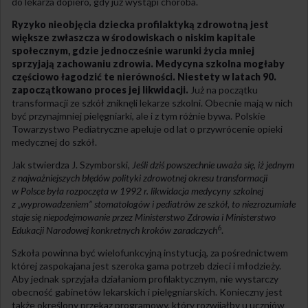
do lekarza dopiero, gdy już wystąpi choroba.
Ryzyko nieobjęcia dziecka profilaktyką zdrowotną jest
większe zwłaszcza w środowiskach o niskim kapitale
społecznym, gdzie jednocześnie warunki życia mniej
sprzyjają zachowaniu zdrowia. Medycyna szkolna mogłaby
częściowo łagodzić te nierówności. Niestety w latach 90.
zapoczątkowano proces jej likwidacji.
Już na początku
transformacji ze szkół zniknęli lekarze szkolni. Obecnie mają w nich
być przynajmniej pielęgniarki, ale i z tym różnie bywa. Polskie
Towarzystwo Pediatryczne apeluje od lat o przywrócenie opieki
medycznej do szkół.
Jak stwierdza J. Szymborski,
Jeśli dziś powszechnie uważa się, iż jednym
z najważniejszych błędów polityki zdrowotnej okresu transformacji
w Polsce była rozpoczęta w 1992 r. likwidacja medycyny szkolnej
z „wyprowadzeniem” stomatologów i pediatrów ze szkół, to niezrozumiałe
staje się niepodejmowanie przez Ministerstwo Zdrowia i Ministerstwo
6
Edukacji Narodowej konkretnych kroków zaradczych
.
Szkoła powinna być wielofunkcyjną instytucją, za pośrednictwem
której zaspokajana jest szeroka gama potrzeb dzieci i młodzieży.
Aby jednak sprzyjała działaniom profilaktycznym, nie wystarczy
obecność gabinetów lekarskich i pielęgniarskich. Konieczny jest
także określony przekaz programowy, który rozwijałby u uczniów