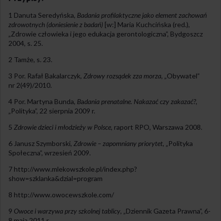
1 Danuta Seredyńska,
Badania profilaktyczne jako element zachowań
zdrowotnych (doniesienie z badań)
[w:] Maria Kuchcińska (red.),
„Zdrowie człowieka i jego edukacja gerontologiczna”, Bydgoszcz
2004, s. 25.
2 Tamże, s. 23.
3 Por. Rafał Bakalarczyk,
Zdrowy rozsądek zza morza
, „Obywatel”
nr 2(49)/2010.
4 Por. Martyna Bunda,
B
a
dania prenatalne. Nakazać czy zakazać?
,
„Polityka”, 22 sierpnia 2009 r.
5
Zdrowie dzieci i młodzieży w Polsce
, raport RPO, Warszawa 2008.
6 Janusz Szymborski,
Zdrowie – zapomniany priorytet
, „Polityka
Społeczna”, wrzesień 2009.
7 http://www.mlekowszkole.pl/index.php?
show=szklanka&dzial=program
8 http://www.owocewszkole.com/
9
Owoce i warzywa przy szkolnej tablicy
, „Dziennik Gazeta Prawna”, 6-
8 maja 2011 r.