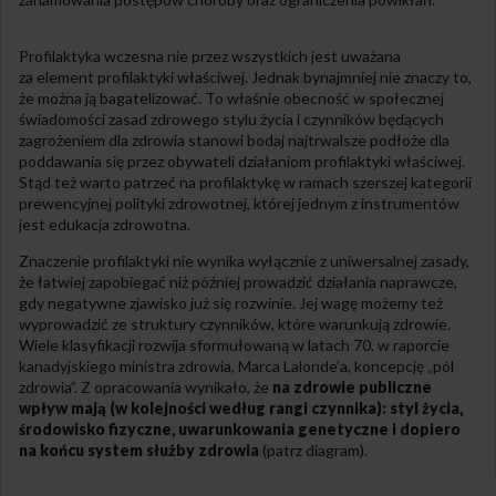
Profilaktyka wczesna nie przez wszystkich jest uważana
za element profilaktyki właściwej. Jednak bynajmniej nie znaczy to,
że można ją bagatelizować. To właśnie obecność w społecznej
świadomości zasad zdrowego stylu życia i czynników będących
zagrożeniem dla zdrowia stanowi bodaj najtrwalsze podłoże dla
poddawania się przez obywateli działaniom profilaktyki właściwej.
Stąd też warto patrzeć na profilaktykę w ramach szerszej kategorii
prewencyjnej polityki zdrowotnej, której jednym z instrumentów
jest edukacja zdrowotna.
Znaczenie profilaktyki nie wynika wyłącznie z uniwersalnej zasady,
że łatwiej zapobiegać niż później prowadzić działania naprawcze,
gdy negatywne zjawisko już się rozwinie. Jej wagę możemy też
wyprowadzić ze struktury czynników, które warunkują zdrowie.
Wiele klasyfikacji rozwija sformułowaną w latach 70. w raporcie
kanadyjskiego ministra zdrowia, Marca Lalonde’a, koncepcję „pól
zdrowia”. Z opracowania wynikało, że
na zdrowie publiczne
wpływ mają (w kolejności według rangi czynnika): styl życia,
środowisko fizyczne, uwarunkowania genetyczne i dopiero
na końcu system służby zdrowia
(patrz diagram).