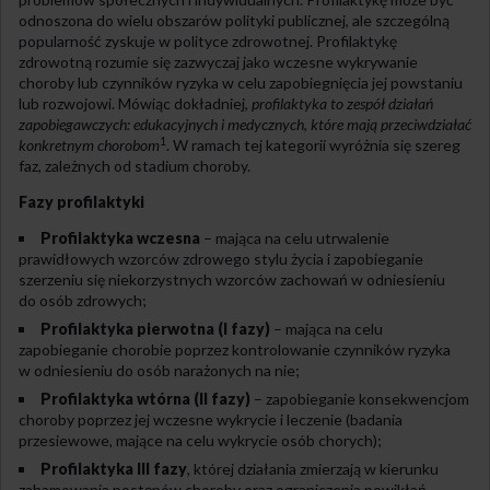
odnoszona do wielu obszarów polityki publicznej, ale szczególną
popularność zyskuje w polityce zdrowotnej. Profilaktykę
zdrowotną rozumie się zazwyczaj jako wczesne wykrywanie
choroby lub czynników ryzyka w celu zapobiegnięcia jej powstaniu
lub rozwojowi. Mówiąc dokładniej,
profilaktyka to zespół działań
zapobiegawczych: edukacyjnych i medycznych, które mają przeciwdziałać
1
konkretnym chorobom
. W ramach tej kategorii wyróżnia się szereg
faz, zależnych od stadium choroby.
Fazy profilaktyki
Profilaktyka wczesna
– mająca na celu utrwalenie
prawidłowych wzorców zdrowego stylu życia i zapobieganie
szerzeniu się niekorzystnych wzorców zachowań w odniesieniu
do osób zdrowych;
Profilaktyka pierwotna (I fazy)
– mająca na celu
zapobieganie chorobie poprzez kontrolowanie czynników ryzyka
w odniesieniu do osób narażonych na nie;
Profilaktyka wtórna (II fazy)
– zapobieganie konsekwencjom
choroby poprzez jej wczesne wykrycie i leczenie (badania
przesiewowe, mające na celu wykrycie osób chorych);
Profilaktyka III fazy
, której działania zmierzają w kierunku
zahamowania postępów choroby oraz ograniczenia powikłań.