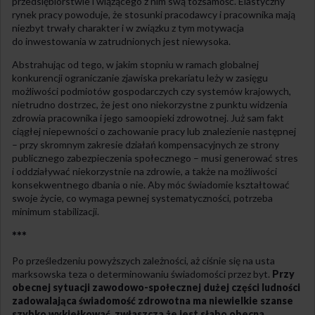
przedsiębiorstwie i wiążącego z nim swą tożsamość. Elastyczny
rynek pracy powoduje, że stosunki pracodawcy i pracownika mają
niezbyt trwały charakter i w związku z tym motywacja
do inwestowania w zatrudnionych jest niewysoka.
Abstrahując od tego, w jakim stopniu w ramach globalnej
konkurencji ograniczanie zjawiska prekariatu leży w zasięgu
możliwości podmiotów gospodarczych czy systemów krajowych,
nietrudno dostrzec, że jest ono niekorzystne z punktu widzenia
zdrowia pracownika i jego samoopieki zdrowotnej. Już sam fakt
ciągłej niepewności o zachowanie pracy lub znalezienie następnej
– przy skromnym zakresie działań kompensacyjnych ze strony
publicznego zabezpieczenia społecznego – musi generować stres
i oddziaływać niekorzystnie na zdrowie, a także na możliwości
konsekwentnego dbania o nie. Aby móc świadomie kształtować
swoje życie, co wymaga pewnej systematyczności, potrzeba
minimum stabilizacji.
***
Po prześledzeniu powyższych zależności, aż ciśnie się na usta
marksowska teza o determinowaniu świadomości przez byt.
Przy
obecnej sytuacji zawodowo-społecznej dużej części ludności
zadowalająca świadomość zdrowotna ma niewielkie szanse
szybko wykiełkować, zwłaszcza że jest słabo obecna