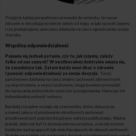
Przyjęcie takiej perspektywy prowadzi do wniosku, że nasze
zdrowie w decydującej mierze zależy od tego, w jaki sposób żyjemy
i czy podejmujemy zawczasu działania na rzecz ograniczenia ryzyka
choroby.
Wspólna odpowiedzialność
Pojawia się jednak pytanie, czy to, jak żyjemy, zależy
tylko od nas samych? W neoliberalnej doktrynie uważa się,
że zasadniczo tak. Zatem każdy musi dbać o zdrowie
i ponosić odpowiedzialność za swoje decyzje.
Toteż
państwowe działania na rzecz zmiany zachowań zdrowotnych
są niepotrzebne, a wręcz ryzykowne, mogą bowiem prowadzić
do narzucania jednostkom wzorców postępowania, tłamsząc ich
indywidualną wolność wyboru.
Bardziej rozsądne wydaje się stanowisko, które dopuszcza,
a nawet zaleca stymulowanie określonych zachowań
prozdrowotnych poprzez inicjatywy sektora publicznego. Ważne
jednak, żeby nie był to bezwarunkowy przymus, a raczej system
bodźców zachęcających lub zniechęcających do danych zachowań.
Przede wszystkim zaś ważna jest dystrybucja informacji oraz usług