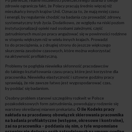
Po pierwsze, realne możliwości powszechnego dbania o swoje
zdrowie ogranicza fakt, że Polacy pracują średnio więcej niż
mieszkańcy innych krajów Unii. Oznacza to, że mają mniej czasu
i energii, by regularnie chodzić na badania czy prowadzić zdrowy,
systematyczny tryb życia. Dodatkowo, ze względu na niski poziom
instytucjonalizacji opieki nad osobami zależnymi, część
zatrudnionych musi po pracy angażować się w powinności rodzinne
w stopniu większym niż w wielu innych krajach. Prowadzi
to do przeciążenia, a z drugiej strony do jeszcze większego
skurczenia zasobów czasowych, które można wykorzystać
na aktywność profilaktyczną.
Problemy te pogłębia niewielka skłonność pracodawców
do takiego kształtowania czasu pracy, które jest korzystne dla
pracownika. Niewielka elastyczność i sztywne godziny pracy
sprawiają, że nie zawsze łatwo jest wygospodarować czas,
by poddać się badaniom.
Osobny problem stanowi szczególny rozkwit w Polsce
pozakodeksowych form zatrudnienia, powodujący rodzenie się
warstwy określanej mianem prekariatu.
O ile Kodeks pracy
nakłada na pracodawcę obowiązek skierowania pracownika
na badania profilaktyczne (wstępne, okresowe i kontrolne),
zaś na pracownika – poddania się nim, o tyle wspomniane
przepisy nie dotyczą osób zatrudnionych na umowy cywilne.