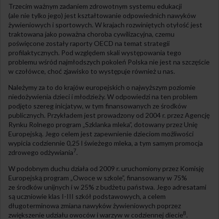
Trzecim ważnym zadaniem zdrowotnym systemu edukacji
(ale nie tylko jego) jest kształtowanie odpowiednich nawyków
żywieniowych i sportowych. W krajach rozwiniętych otyłość jest
traktowana jako poważna choroba cywilizacyjna, czemu
poświęcone zostały raporty OECD na temat strategii
profilaktycznych. Pod względem skali występowania tego
problemu wśród najmłodszych pokoleń Polska nie jest na szczęście
w czołówce, choć zjawisko to występuje również u nas.
Należymy za to do krajów europejskich o najwyższym poziomie
niedożywienia dzieci i młodzieży. W odpowiedzi na ten problem
podjęto szereg inicjatyw, w tym finansowanych ze środków
publicznych. Przykładem jest prowadzony od 2004 r. przez Agencję
Rynku Rolnego program „Szklanka mleka”, dotowany przez Unię
Europejską. Jego celem jest zapewnienie dzieciom możliwości
wypicia codziennie 0,25 l świeżego mleka, a tym samym promocja
7
zdrowego odżywiania
.
W podobnym duchu działa od 2009 r. uruchomiony przez Komisję
Europejską program „Owoce w szkole”, finansowany w 75%
ze środków unijnych i w 25% z budżetu państwa. Jego adresatami
są uczniowie klas I-III szkół podstawowych, a celem
długoterminowa zmiana nawyków żywieniowych poprzez
8
zwiększenie udziału owoców i warzyw w codziennej diecie
.