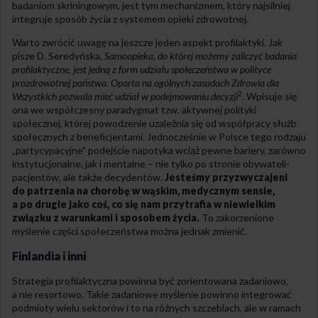
badaniom skriningowym, jest tym mechanizmem, który najsilniej
integruje sposób życia z systemem opieki zdrowotnej.
Warto zwrócić uwagę na jeszcze jeden aspekt profilaktyki. Jak
pisze D. Seredyńska,
Samoopieka, do której możemy zaliczyć badania
profilaktyczne, jest jedną z form udziału społeczeństwa w polityce
prozdrowotnej państwa. Oparta na ogólnych zasadach Zdrowia dla
2
Wszystkich pozwala mieć udział w podejmowaniu decyzji
. Wpisuje się
ona we współczesny paradygmat tzw. aktywnej polityki
społecznej, której powodzenie uzależnia się od współpracy służb
społecznych z beneficjentami. Jednocześnie w Polsce tego rodzaju
„partycypacyjne” podejście napotyka wciąż pewne bariery, zarówno
instytucjonalne, jak i mentalne – nie tylko po stronie obywateli-
pacjentów, ale także decydentów.
Jesteśmy przyzwyczajeni
do patrzenia na chorobę w wąskim, medycznym sensie,
a po drugie jako coś, co się nam przytrafia w niewielkim
związku z warunkami i sposobem życia.
To zakorzenione
myślenie części społeczeństwa można jednak zmienić.
Finlandia i inni
Strategia profilaktyczna powinna być zorientowana zadaniowo,
a nie resortowo. Takie zadaniowe myślenie powinno integrować
podmioty wielu sektorów i to na różnych szczeblach, ale w ramach