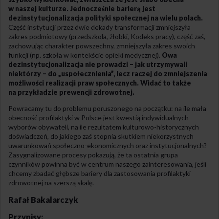
w naszej kulturze. Jednocześnie barierą jest
dezinstytucjonalizacja polityki społecznej na wielu polach.
Część instytucji przez dwie dekady transformacji zmniejszyła
zakres podmiotowy (przedszkola, żłobki, Kodeks pracy), część zaś,
zachowując charakter powszechny, zmniejszyła zakres swoich
funkcji (np. szkoła w kontekście opieki medycznej).
Owa
dezinstytucjonalizacja nie prowadzi – jak utrzymywali
niektórzy – do „uspołecznienia”, lecz raczej do zmniejszenia
możliwości realizacji praw społecznych. Widać to także
na przykładzie prewencji zdrowotnej.
Powracamy tu do problemu poruszonego na początku: na ile mała
obecność profilaktyki w Polsce jest kwestią indywidualnych
wyborów obywateli, na ile rezultatem kulturowo-historycznych
doświadczeń, do jakiego zaś stopnia skutkiem niekorzystnych
uwarunkowań społeczno-ekonomicznych oraz instytucjonalnych?
Zasygnalizowane procesy pokazują, że ta ostatnia grupa
czynników powinna być w centrum naszego zainteresowania, jeśli
chcemy zbadać głębsze bariery dla zastosowania profilaktyki
zdrowotnej na szerszą skalę.
Rafał Bakalarczyk
Przypisy: