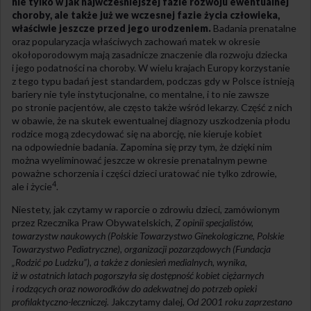
nie tylko w jak najwcześniejszej fazie rozwoju ewentualnej
choroby, ale także już we wczesnej fazie życia człowieka,
właściwie jeszcze przed jego urodzeniem.
Badania prenatalne
oraz popularyzacja właściwych zachowań matek w okresie
okołoporodowym mają zasadnicze znaczenie dla rozwoju dziecka
i jego podatności na choroby. W wielu krajach Europy korzystanie
z tego typu badań jest standardem, podczas gdy w Polsce istnieją
bariery nie tyle instytucjonalne, co mentalne, i to nie zawsze
po stronie pacjentów, ale często także wśród lekarzy. Część z nich
w obawie, że na skutek ewentualnej diagnozy uszkodzenia płodu
rodzice mogą zdecydować się na aborcję, nie kieruje kobiet
na odpowiednie badania. Zapomina się przy tym, że dzięki nim
można wyeliminować jeszcze w okresie prenatalnym pewne
poważne schorzenia i części dzieci uratować nie tylko zdrowie,
4
ale i życie
.
Niestety, jak czytamy w raporcie o zdrowiu dzieci, zamówionym
przez Rzecznika Praw Obywatelskich,
Z opinii specjalistów,
towarzystw naukowych (Polskie Towarzystwo Ginekologiczne, Polskie
Towarzystwo Pediatryczne), organizacji pozarządowych (Fundacja
„Rodzić po Ludzku”), a także z doniesień medialnych, wynika,
iż w ostatnich latach pogorszyła się dostępność kobiet ciężarnych
i rodzących oraz noworodków do adekwatnej do potrzeb opieki
profilaktyczno-leczniczej.
Jakczytamy dalej,
Od 2001 roku zaprzestano