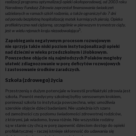
realizacji programu optymalizacji opieki okołoporodowej, od 2003 roku
Narodowy Fundusz Zdrowia zaprzestał finansowania świadczeń
udzielanych w ramach szkół rodzenia, a także ograniczył do 7 dni
od porodu bezpłatną hospitalizację matek karmiących piersią. Opieka
profilaktyczna nad ciężarną, szczególnie w pierwszym trymestrze ciąży,
5
jest w wielu rejonach kraju niezadowalająca
.
Zapobieganiu negatywnym procesom rozwojowym
nie sprzyja także niski poziom instytucjonalizacji opieki
nad dziećmi w wieku przedszkolnym i żłobkowym.
Powszechne objęcie nią najmłodszych Polaków mogłoby
ułatwić zdiagnozowanie w porę deficytów rozwojowych
i zastosowanie środków zaradczych.
Szkoła (zdrowego) życia
Przestrzenią o dużym potencjale w kwestii profilaktyki zdrowia jest
szkoła. Powrót medycyny szkolnej byłby sensownym krokiem,
ponieważ szkoła to instytucja powszechna, więc umożliwia
szerokie objęcie dzieci badaniami. Nie uzależnia ich szans
od zamożności czy poziomu świadomości zdrowotnej rodziców,
z którymi, jak wiadomo, bywa różnie. Nie wszystkie rodziny
są w stanie czy chcą w porę zapewnić dzieciom dostęp do opieki
profilaktycznej – raczej istnieje skłonność do udawania się