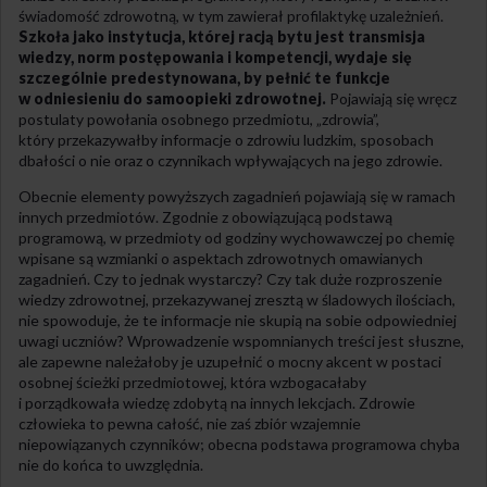
świadomość zdrowotną, w tym zawierał profilaktykę uzależnień.
Szkoła jako instytucja, której racją bytu jest transmisja
wiedzy, norm postępowania i kompetencji, wydaje się
szczególnie predestynowana, by pełnić te funkcje
w odniesieniu do samoopieki zdrowotnej.
Pojawiają się wręcz
postulaty powołania osobnego przedmiotu, „zdrowia”,
który przekazywałby informacje o zdrowiu ludzkim, sposobach
dbałości o nie oraz o czynnikach wpływających na jego zdrowie.
Obecnie elementy powyższych zagadnień pojawiają się w ramach
innych przedmiotów. Zgodnie z obowiązującą podstawą
programową, w przedmioty od godziny wychowawczej po chemię
wpisane są wzmianki o aspektach zdrowotnych omawianych
zagadnień. Czy to jednak wystarczy? Czy tak duże rozproszenie
wiedzy zdrowotnej, przekazywanej zresztą w śladowych ilościach,
nie spowoduje, że te informacje nie skupią na sobie odpowiedniej
uwagi uczniów? Wprowadzenie wspomnianych treści jest słuszne,
ale zapewne należałoby je uzupełnić o mocny akcent w postaci
osobnej ścieżki przedmiotowej, która wzbogacałaby
i porządkowała wiedzę zdobytą na innych lekcjach. Zdrowie
człowieka to pewna całość, nie zaś zbiór wzajemnie
niepowiązanych czynników; obecna podstawa programowa chyba
nie do końca to uwzględnia.