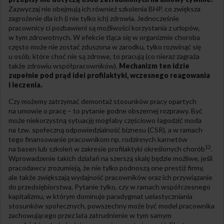
Zazwyczaj nie obejmują ich również szkolenia BHP, co zwiększa
zagrożenie dla ich (i nie tylko ich) zdrowia. Jednocześnie
pracownicy ci pozbawieni są możliwości korzystania z urlopów,
w tym zdrowotnych. W efekcie tląca się w organizmie choroba
często może nie zostać zduszona w zarodku, tylko rozwinąć się
u osób, które choć nie są zdrowe, to pracują (co nieraz zagraża
także zdrowiu współpracowników).
Mechanizm ten idzie
zupełnie pod prąd idei profilaktyki, wczesnego reagowania
i leczenia.
Czy możemy zatrzymać demontaż stosunków pracy opartych
na umowie o pracę – to pytanie godne obszernej rozprawy. Być
może niekorzystną sytuację mogłaby częściowo łagodzić moda
na tzw. społeczną odpowiedzialność biznesu (CSR), a w ramach
tego finansowanie pracownikom np. rodzinnych karnetów
12
na basen lub szkoleń w zakresie profilaktyki określonych chorób
.
Wprowadzenie takich działań na szerszą skalę będzie możliwe, jeśli
pracodawcy zrozumieją, że nie tylko podnoszą one prestiż firmy,
ale także zwiększają wydajność pracowników oraz ich przywiązanie
do przedsiębiorstwa. Pytanie tylko, czy w ramach współczesnego
kapitalizmu, w którym dominuje paradygmat uelastyczniania
stosunków społecznych, powszechny może być model pracownika
zachowującego przez lata zatrudnienie w tym samym