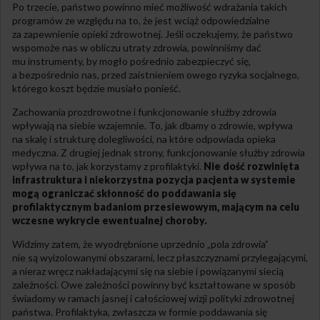
Po trzecie, państwo powinno mieć możliwość wdrażania takich
programów ze względu na to, że jest wciąż odpowiedzialne
za zapewnienie opieki zdrowotnej. Jeśli oczekujemy, że państwo
wspomoże nas w obliczu utraty zdrowia, powinniśmy dać
mu instrumenty, by mogło pośrednio zabezpieczyć się,
a bezpośrednio nas, przed zaistnieniem owego ryzyka socjalnego,
którego koszt będzie musiało ponieść.
Zachowania prozdrowotne i funkcjonowanie służby zdrowia
wpływają na siebie wzajemnie. To, jak dbamy o zdrowie, wpływa
na skalę i strukturę dolegliwości, na które odpowiada opieka
medyczna. Z drugiej jednak strony, funkcjonowanie służby zdrowia
wpływa na to, jak korzystamy z profilaktyki.
Nie dość rozwinięta
infrastruktura i niekorzystna pozycja pacjenta w systemie
mogą ograniczać skłonność do poddawania się
profilaktycznym badaniom przesiewowym, mającym na celu
wczesne wykrycie ewentualnej choroby.
Widzimy zatem, że wyodrębnione uprzednio „pola zdrowia”
nie są wyizolowanymi obszarami, lecz płaszczyznami przylegającymi,
a nieraz wręcz nakładającymi się na siebie i powiązanymi siecią
zależności. Owe zależności powinny być kształtowane w sposób
świadomy w ramach jasnej i całościowej wizji polityki zdrowotnej
państwa. Profilaktyka, zwłaszcza w formie poddawania się