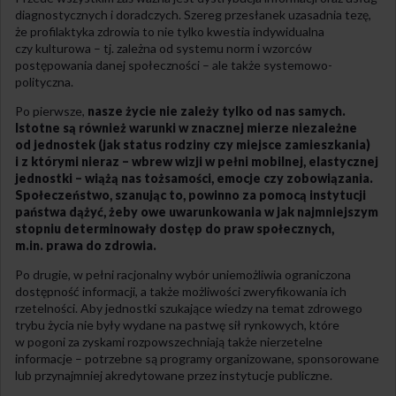
diagnostycznych i doradczych. Szereg przesłanek uzasadnia tezę,
że profilaktyka zdrowia to nie tylko kwestia indywidualna
czy kulturowa – tj. zależna od systemu norm i wzorców
postępowania danej społeczności – ale także systemowo-
polityczna.
Po pierwsze,
nasze życie nie zależy tylko od nas samych.
Istotne są również warunki w znacznej mierze niezależne
od jednostek (jak status rodziny czy miejsce zamieszkania)
i z którymi nieraz – wbrew wizji w pełni mobilnej, elastycznej
jednostki – wiążą nas tożsamości, emocje czy zobowiązania.
Społeczeństwo, szanując to, powinno za pomocą instytucji
państwa dążyć, żeby owe uwarunkowania w jak najmniejszym
stopniu determinowały dostęp do praw społecznych,
m.in. prawa do zdrowia.
Po drugie, w pełni racjonalny wybór uniemożliwia ograniczona
dostępność informacji, a także możliwości zweryfikowania ich
rzetelności. Aby jednostki szukające wiedzy na temat zdrowego
trybu życia nie były wydane na pastwę sił rynkowych, które
w pogoni za zyskami rozpowszechniają także nierzetelne
informacje – potrzebne są programy organizowane, sponsorowane
lub przynajmniej akredytowane przez instytucje publiczne.