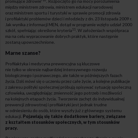
10
promujące zdrowie”
. Rozpoczęto go na mocy porozumienia
między ministrem zdrowia, ministrem edukacji narodowej
oraz ministrem sportu i turystyki w sprawie promocji zdrowia
i profilaktyki problemów dzieci i młodzieży z dn. 23 listopada 2009 r.
Jak wynika z informacji MEN, dotąd w programie wzięło udział 2000
11
szkół, spełniając określone kryteria
. W założeniach współpraca
ma na celu wypracowanie dobrych praktyk, które następnie
zostaną upowszechnione.
Marne szanse?
Profilaktyka i medycyna prewencyjna są kluczowe
nie tylko w okresie najbardziej intensywnego rozwoju
biologicznego i poznawczego, ale także w późniejszych fazach
życia. Dziś mówi się o uczeniu przez całe życie, a kolejne publikacje
z zakresu polityki społecznej próbują opisywać sytuację społeczną
człowieka, uwzględniając zmienność jego potrzeb i możliwości
na kolejnych etapach życia. Tworzenie zachęt do indywidualnej
prewencji zdrowotnej i profilaktyki jest jednak trudne
w odniesieniu do osób, które wyszły już z głównego systemu
edukacji.
Pojawiają się także dodatkowe bariery, związane
z kształtem stosunków społecznych, w tym stosunków
pracy.