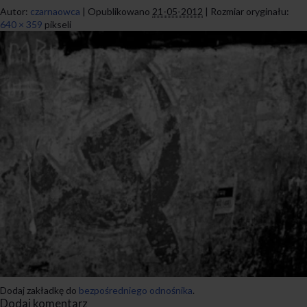
Autor:
czarnaowca
|
Opublikowano
21-05-2012
|
Rozmiar oryginału:
640 × 359
pikseli
Dodaj zakładkę do
bezpośredniego odnośnika
.
Dodaj komentarz