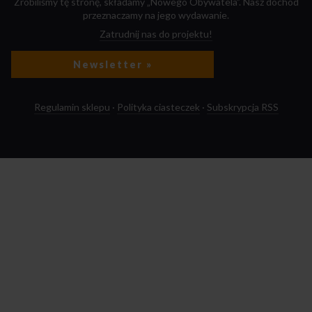
Zrobiliśmy tę stronę, składamy „Nowego Obywatela”. Nasz dochód
przeznaczamy na jego wydawanie.
Zatrudnij nas do projektu!
Newsletter »
Regulamin sklepu
·
Polityka ciasteczek
·
Subskrypcja RSS