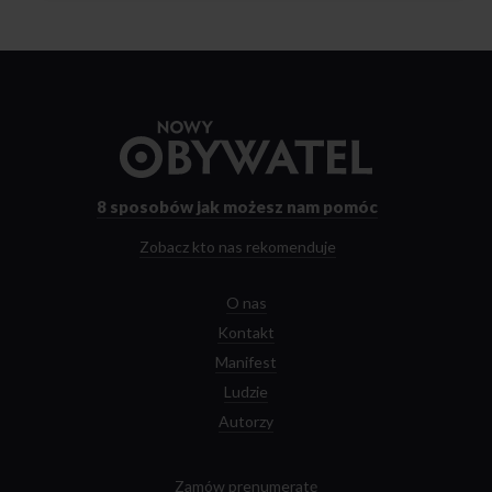
Przejdź
do
strony
głównej
8 sposobów
jak możesz nam pomóc
Zobacz kto nas rekomenduje
O nas
Kontakt
Manifest
Ludzie
Autorzy
Zamów prenumeratę