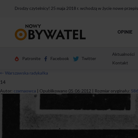
Drodzy czytelnicy! 25 maja 2018 r. wchodzą w życie nowe przep
Przejdź
OPINIE
do
strony
głównej
Aktualności
Patronite
Facebook
Twitter
Kontakt
←
Warszawska radykałka
14
Autor:
czarnaowca
|
Opublikowano
05-06-2012
|
Rozmiar oryginału:
586