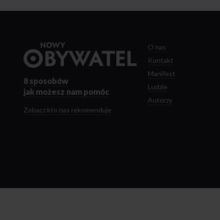
Przejdź
O nas
do
Kontakt
strony
Manifest
głównej
8 sposobów
Ludzie
jak możesz nam pomóc
Autorzy
Zobacz kto nas rekomenduje