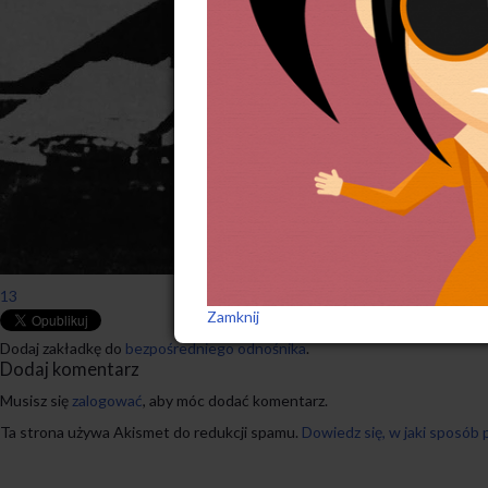
13
Zamknij
Dodaj zakładkę do
bezpośredniego odnośnika
.
Dodaj komentarz
Musisz się
zalogować
, aby móc dodać komentarz.
Ta strona używa Akismet do redukcji spamu.
Dowiedz się, w jaki sposób