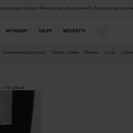
isy dotyczące ochrony Waszych danych osobowych. Prosimy o zapoznanie 
WYWIADY
SKLEP
WESPRZYJ
Gospodarka Społeczna
Teksty z pisma
Klasyka
O nas
Ludzi
 × 844
pikseli