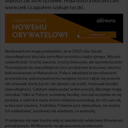
dopuszczać do krzyżówek. Moja siostra dostała cały
woreczek i z zapałem szykuje tyczki.
Niedowiarkom mogę powiedzieć, że w 2010 roku fasola
niepodległości dostała certyfikat produktu tradycyjnego. Wyszło
symbolicznie: trochę smutno, trochę śmiesznie, ale optymistycznie.
Przywiązanie do niepodległości jest produktem kresowej szlachty,
kultywowanym w Małopolsce. Polacy zdradzani przez własnych
przywódców, pokonywani przez wrogów, którzy tajnie się przeciw
nim zmawiali, kiedy już nic nie dawało się zrobić, hodowali fasolkę
niepodległości. Gdybym miała podać jeden powód, dlaczego mogę
mieszkać tylko w Polsce, wymienię fasolkę, chociaż wszędzie mi się
podoba, a niektóre wady moich rodaków powodują, że nóż sam się
w kieszeni otwiera. Podróbka Polaków jest niemożliwa, nie można
ich naśladować, ponieważ nie wiadomo, co wymyślą.
Przydałoby się nam trochę więcej zawziętości właściwej Słowianom
południowym. W Muszynie na zgrupowaniu przebywała