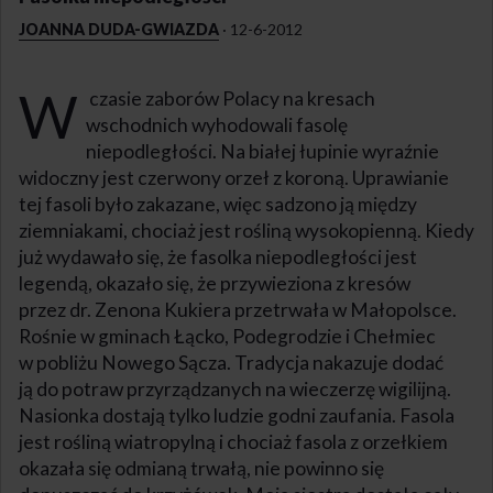
JOANNA DUDA-GWIAZDA
·
12-6-2012
W
czasie zaborów Polacy na kresach
wschodnich wyhodowali fasolę
niepodległości. Na białej łupinie wyraźnie
widoczny jest czerwony orzeł z koroną. Uprawianie
tej fasoli było zakazane, więc sadzono ją między
ziemniakami, chociaż jest rośliną wysokopienną. Kiedy
już wydawało się, że fasolka niepodległości jest
legendą, okazało się, że przywieziona z kresów
przez dr. Zenona Kukiera przetrwała w Małopolsce.
Rośnie w gminach Łącko, Podegrodzie i Chełmiec
w pobliżu Nowego Sącza. Tradycja nakazuje dodać
ją do potraw przyrządzanych na wieczerzę wigilijną.
Nasionka dostają tylko ludzie godni zaufania. Fasola
jest rośliną wiatropylną i chociaż fasola z orzełkiem
okazała się odmianą trwałą, nie powinno się