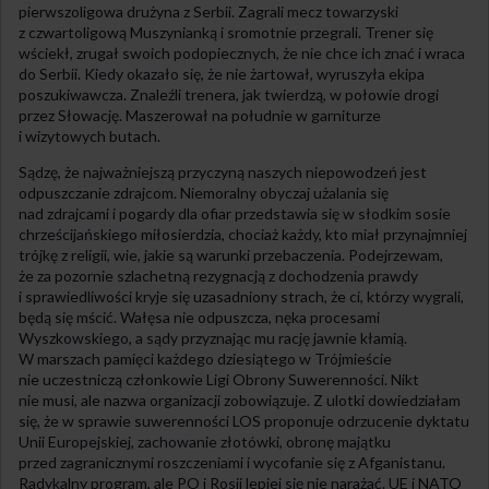
pierwszoligowa drużyna z Serbii. Zagrali mecz towarzyski
z czwartoligową Muszynianką i sromotnie przegrali. Trener się
wściekł, zrugał swoich podopiecznych, że nie chce ich znać i wraca
do Serbii. Kiedy okazało się, że nie żartował, wyruszyła ekipa
poszukiwawcza. Znaleźli trenera, jak twierdzą, w połowie drogi
przez Słowację. Maszerował na południe w garniturze
i wizytowych butach.
Sądzę, że najważniejszą przyczyną naszych niepowodzeń jest
odpuszczanie zdrajcom. Niemoralny obyczaj użalania się
nad zdrajcami i pogardy dla ofiar przedstawia się w słodkim sosie
chrześcijańskiego miłosierdzia, chociaż każdy, kto miał przynajmniej
trójkę z religii, wie, jakie są warunki przebaczenia. Podejrzewam,
że za pozornie szlachetną rezygnacją z dochodzenia prawdy
i sprawiedliwości kryje się uzasadniony strach, że ci, którzy wygrali,
będą się mścić. Wałęsa nie odpuszcza, nęka procesami
Wyszkowskiego, a sądy przyznając mu rację jawnie kłamią.
W marszach pamięci każdego dziesiątego w Trójmieście
nie uczestniczą członkowie Ligi Obrony Suwerenności. Nikt
nie musi, ale nazwa organizacji zobowiązuje. Z ulotki dowiedziałam
się, że w sprawie suwerenności LOS proponuje odrzucenie dyktatu
Unii Europejskiej, zachowanie złotówki, obronę majątku
przed zagranicznymi roszczeniami i wycofanie się z Afganistanu.
Radykalny program, ale PO i Rosji lepiej się nie narażać. UE i NATO