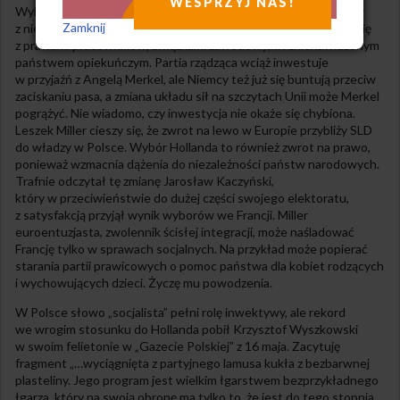
WESPRZYJ NAS!
Wybór socjalisty na prezydenta Francji został w Polsce przyjęty
Zamknij
z niechęcią i wywołał zamieszanie. Liberałom socjalizm kojarzy się
z prawami pracowników, związkami zawodowymi i znienawidzonym
państwem opiekuńczym. Partia rządząca wciąż inwestuje
w przyjaźń z Angelą Merkel, ale Niemcy też już się buntują przeciw
zaciskaniu pasa, a zmiana układu sił na szczytach Unii może Merkel
pogrążyć. Nie wiadomo, czy inwestycja nie okaże się chybiona.
Leszek Miller cieszy się, że zwrot na lewo w Europie przybliży SLD
do władzy w Polsce. Wybór Hollanda to również zwrot na prawo,
ponieważ wzmacnia dążenia do niezależności państw narodowych.
Trafnie odczytał tę zmianę Jarosław Kaczyński,
który w przeciwieństwie do dużej części swojego elektoratu,
z satysfakcją przyjął wynik wyborów we Francji. Miller
euroentuzjasta, zwolennik ścisłej integracji, może naśladować
Francję tylko w sprawach socjalnych. Na przykład może popierać
starania partii prawicowych o pomoc państwa dla kobiet rodzących
i wychowujących dzieci. Życzę mu powodzenia.
W Polsce słowo „socjalista” pełni rolę inwektywy, ale rekord
we wrogim stosunku do Hollanda pobił Krzysztof Wyszkowski
w swoim felietonie w „Gazecie Polskiej” z 16 maja. Zacytuję
fragment „…wyciągnięta z partyjnego lamusa kukła z bezbarwnej
plasteliny. Jego program jest wielkim łgarstwem bezprzykładnego
łgarza, który na swoją obronę ma tylko to, że jest do tego stopnia