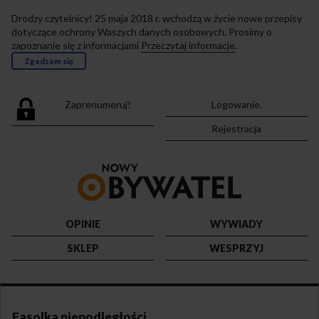
Drodzy czytelnicy! 25 maja 2018 r. wchodzą w życie nowe przepisy
dotyczące ochrony Waszych danych osobowych. Prosimy o
zapoznanie się z informacjami
Przeczytaj informacje
.
Zgadzam się
Zaprenumeruj!
Logowanie.
Rejestracja
Przejdź
do
strony
głównej
OPINIE
WYWIADY
SKLEP
WESPRZYJ
Fasolka niepodległości