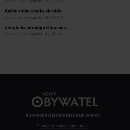
Joanna Duda-Gwiazda
·
29-9-2014
Każdy sobie rzepkę skrobie
Joanna Duda-Gwiazda
·
20-7-2014
Cierpienia młodego Dinozaura
Joanna Duda-Gwiazda
·
4-6-2014
Przejdź
do
strony
głównej
8 sposobów
jak możesz nam pomóc
Zobacz kto nas rekomenduje