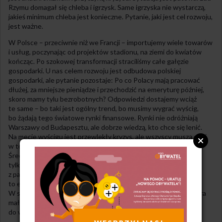
Rzymu domagał się chleba i igrzysk. Same igrzyska nie wystarczą,
jakieś minimum chleba jest konieczne. Pytanie, jaki jest cel rozwoju,
jest ważne.
W Polsce – przeciwnie niż we Francji – importujemy wiele towarów
i usług, poczynając od projektów stadionu, na ziemi do kwiatów
kończąc. Po szokowej transformacji straciliśmy całe gałęzie
gospodarki. U nas celem rozwoju jest odbudowa polskiej
gospodarki, ale pytanie pozostaje: Po co Polacy mają pracować
dłużej, za mniejsze pieniądze i przechodzić na emeryturę później,
skoro mamy tylu bezrobotnych? Odpowiedzi dostajemy wciąż
te same – bo taki jest ogólny trend, bo musimy wygrać wyścig,
bo żądają tego światowe rynki finansowe. Rynki nie odróżniają
Warszawy od Budapesztu, ale dobrze wiedzą, kto chce się lenić.
Na mecie wyścigu jest przewlekły kryzys, ale wszyscy muszą grać
w tę grę pod szantażem bankructwa, bo wszyscy są zadłużeni.
Średnie zadłużenie państw UE wynosi 60% i można je spłacić
tylko pozyskując środki od sąsiadów, ponieważ bilans wymiany
z państwami poza Unią jest zrównoważony. Przypomina
to eksperyment, o którym opowiadał mi tato, przyrodnik.
W szczelnym słoiku zamknął kokon jaj pająka. Wylęgła się chmara
małych pajączków, a po pewnym czasie na nitce przyczepionej
do wieczka zwisał jeden tłusty pająk.