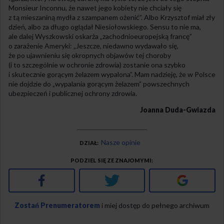
Monsieur Inconnu, że nawet jego kobiety nie chciały się
z tą mieszaniną mydła z szampanem ożenić”. Albo Krzysztof miał zły
dzień, albo za długo oglądał Niesiołowskiego. Sensu to nie ma,
ale dalej Wyszkowski oskarża „zachodnioeuropejską francę”
o zarażenie Ameryki: „Jeszcze, niedawno wydawało się,
że po ujawnieniu się okropnych objawów tej choroby
(i to szczególnie w ochronie zdrowia) zostanie ona szybko
i skutecznie gorącym żelazem wypalona”. Mam nadzieję, że w Polsce
nie dojdzie do „wypalania gorącym żelazem” powszechnych
ubezpieczeń i publicznej ochrony zdrowia.
Joanna Duda-Gwiazda
Nasze opinie
DZIAŁ
PODZIEL SIĘ ZE ZNAJOMYMI
Facebook
Twitter
Google+
Zostań Prenumeratorem
i miej dostęp do pełnego archiwum