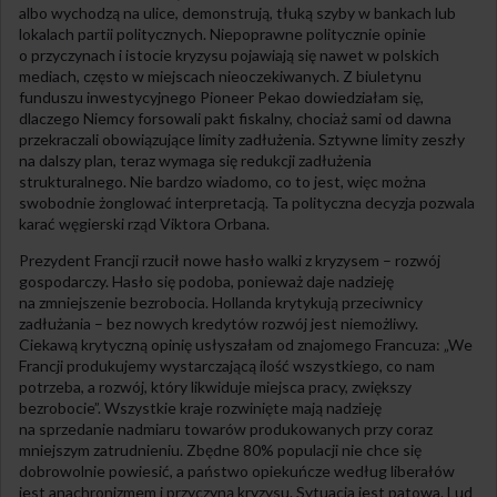
albo wychodzą na ulice, demonstrują, tłuką szyby w bankach lub
lokalach partii politycznych. Niepoprawne politycznie opinie
o przyczynach i istocie kryzysu pojawiają się nawet w polskich
mediach, często w miejscach nieoczekiwanych. Z biuletynu
funduszu inwestycyjnego Pioneer Pekao dowiedziałam się,
dlaczego Niemcy forsowali pakt fiskalny, chociaż sami od dawna
przekraczali obowiązujące limity zadłużenia. Sztywne limity zeszły
na dalszy plan, teraz wymaga się redukcji zadłużenia
strukturalnego. Nie bardzo wiadomo, co to jest, więc można
swobodnie żonglować interpretacją. Ta polityczna decyzja pozwala
karać węgierski rząd Viktora Orbana.
Prezydent Francji rzucił nowe hasło walki z kryzysem – rozwój
gospodarczy. Hasło się podoba, ponieważ daje nadzieję
na zmniejszenie bezrobocia. Hollanda krytykują przeciwnicy
zadłużania – bez nowych kredytów rozwój jest niemożliwy.
Ciekawą krytyczną opinię usłyszałam od znajomego Francuza: „We
Francji produkujemy wystarczającą ilość wszystkiego, co nam
potrzeba, a rozwój, który likwiduje miejsca pracy, zwiększy
bezrobocie”. Wszystkie kraje rozwinięte mają nadzieję
na sprzedanie nadmiaru towarów produkowanych przy coraz
mniejszym zatrudnieniu. Zbędne 80% populacji nie chce się
dobrowolnie powiesić, a państwo opiekuńcze według liberałów
jest anachronizmem i przyczyną kryzysu. Sytuacja jest patowa. Lud