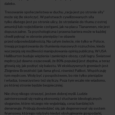
daleko.
Tresowanie społeczeństwa w duchu „racja jest po stronie siły”
może się źle skończyć. W państwach cywilizowanych siła
tylko dlatego jest po stronie ulicy, że strzelanie do tłumu z ostrej
amunicji lub rozjeżdżanie czołgami, jak na placu Tiananmen, nie jest
dopuszczalne. Ta psychologiczna i prawna bariera może w każdej
chwili pęknąć w obronie pieniędzy i w obawie
przed odpowiedzialnością. Na całym świecie, nie tylko w Polsce,
trwają przygotowania do tłumienia masowych rozruchów, kiedy
wyczerpią się możliwości manipulowania opinią publiczną. W USA
Halliburton buduje więzienia i zamknięte obozy, czyli łagry. Światowi
mędrcy już dawno oszacowali, że 80% populacji jest zbędna, a teraz
głowią się, jak pozbyć się balastu. W ekskluzywnych gremiach jest
Zbigniew Brzeziński i jak fama głosi, również Palikot. Współczuję
tym mędrcom. Wolę być z pospólstwem, bo nie tylko pieniądze
i władza, towarzystwo też się liczy. Poza tym wcale nie wiadomo,
po której stronie będzie bezpieczniej.
Nie chcę nikogo straszyć, jestem dobrej myśli. Ludzie
zainteresowali się realną ekonomią i słuchanie ideologicznych
sloganów, które niczego nie wyjaśniają, coraz bardziej ich
denerwuje. Próbują dowiedzieć się, jak degenerował się system
finansowy, którego rolą było kiedyś obsługiwanie gospodarki,