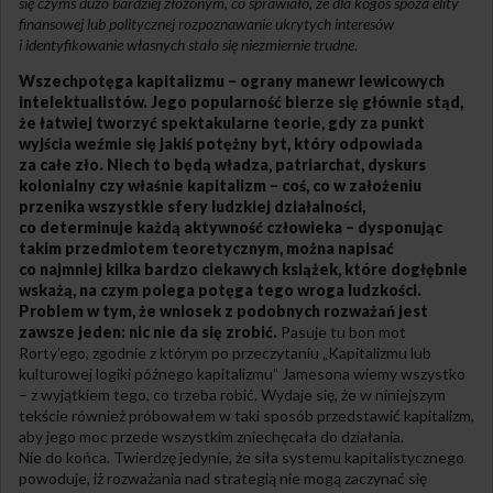
się czymś dużo bardziej złożonym, co sprawiało, że dla kogoś spoza elity
finansowej lub politycznej rozpoznawanie ukrytych interesów
i identyfikowanie własnych stało się niezmiernie trudne
.
Wszechpotęga kapitalizmu – ograny manewr lewicowych
intelektualistów. Jego popularność bierze się głównie stąd,
że łatwiej tworzyć spektakularne teorie, gdy za punkt
wyjścia weźmie się jakiś potężny byt, który odpowiada
za całe zło. Niech to będą władza, patriarchat, dyskurs
kolonialny czy właśnie kapitalizm – coś, co w założeniu
przenika wszystkie sfery ludzkiej działalności,
co determinuje każdą aktywność człowieka – dysponując
takim przedmiotem teoretycznym, można napisać
co najmniej kilka bardzo ciekawych książek, które dogłębnie
wskażą, na czym polega potęga tego wroga ludzkości.
Problem w tym, że wniosek z podobnych rozważań jest
zawsze jeden: nic nie da się zrobić.
Pasuje tu bon mot
Rorty’ego, zgodnie z którym po przeczytaniu „Kapitalizmu lub
kulturowej logiki późnego kapitalizmu” Jamesona wiemy wszystko
– z wyjątkiem tego, co trzeba robić. Wydaje się, że w niniejszym
tekście również próbowałem w taki sposób przedstawić kapitalizm,
aby jego moc przede wszystkim zniechęcała do działania.
Nie do końca. Twierdzę jedynie, że siła systemu kapitalistycznego
powoduje, iż rozważania nad strategią nie mogą zaczynać się