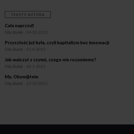
TEKSTY AUTORA
Cała naprzód!
Filip Białek
·
24-10-2013
Przyszłość już była, czyli kapitalizm bez innowacji
Filip Białek
·
15-4-2013
Jak walczyć z czymś, czego nie rozumiemy?
Filip Białek
·
16-1-2013
My, Obyw@tele
Filip Białek
·
12-10-2012