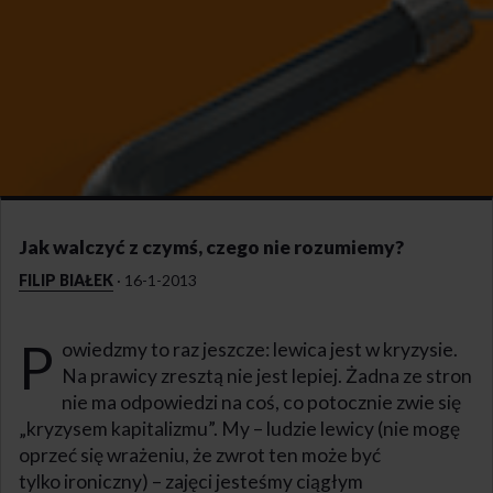
Jak walczyć z czymś, czego nie rozumiemy?
FILIP BIAŁEK
·
16-1-2013
P
owiedzmy to raz jeszcze: lewica jest w kryzysie.
Na prawicy zresztą nie jest lepiej. Żadna ze stron
nie ma odpowiedzi na coś, co potocznie zwie się
„kryzysem kapitalizmu”. My – ludzie lewicy (nie mogę
oprzeć się wrażeniu, że zwrot ten może być
tylko ironiczny) – zajęci jesteśmy ciągłym