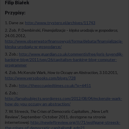
Filip Białek
Przypisy:
Dane za:
http://www.trystero.pl/archives/11743
Zob. P. Dembinski,
Finansjalizacja – klęska urodzaju w gospodarce
,
24.01.2012,
http://www.obserwatorfinansowy.pl/forma/debata/finansjalizacja-
kleska-urodzaju-w-gospodarce/
Zob.:
http://www.guardian.co.uk/commentisfree/joris-luyendijk-
banking-blog/2011/sep/26/capitalism-banking-blog-computer-
programmer
Zob. McKenzie Wark,
How to Occupy an Abstraction
, 3.10.2011,
http://www.versobooks.com/blogs/728
Zob.:
http://theoccupiedtimes.co.uk/?p=6451
Zob.:
http://larvalsubjects.wordpress.com/2012/08/04/mckenzie-wark-
how-do-you-occupy-an-abstraction/
W. Streeck,
The Crises of Democratic Capitalism
, „New Left
Review”, September-October 2011, dostępne na stronie
internetowej:
http://newleftreview.org/II/71/wolfgang-streeck-
the-crises-of-democratic-capitalism#_edn21