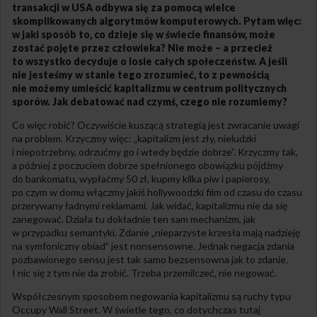
transakcji w USA odbywa się za pomocą wielce
skomplikowanych algorytmów komputerowych. Pytam więc:
w jaki sposób to, co dzieje się w świecie finansów, może
zostać pojęte przez człowieka? Nie może – a przecież
to wszystko decyduje o losie całych społeczeństw. A jeśli
nie jesteśmy w stanie tego zrozumieć, to z pewnością
nie możemy umieścić kapitalizmu w centrum politycznych
sporów. Jak debatować nad czymś, czego nie rozumiemy?
Co więc robić? Oczywiście kuszącą strategią jest zwracanie uwagi
na problem. Krzyczmy więc: „kapitalizm jest zły, nieludzki
i niepotrzebny, odrzućmy go i wtedy będzie dobrze”. Krzyczmy tak,
a później z poczuciem dobrze spełnionego obowiązku pójdźmy
do bankomatu, wypłaćmy 50 zł, kupmy kilka piw i papierosy,
po czym w domu włączmy jakiś hollywoodzki film od czasu do czasu
przerywany ładnymi reklamami. Jak widać, kapitalizmu nie da się
zanegować. Działa tu dokładnie ten sam mechanizm, jak
w przypadku semantyki. Zdanie „nieparzyste krzesła mają nadzieję
na symfoniczny obiad” jest nonsensowne. Jednak negacja zdania
pozbawionego sensu jest tak samo bezsensowna jak to zdanie.
I nic się z tym nie da zrobić. Trzeba przemilczeć, nie negować.
Współczesnym sposobem negowania kapitalizmu są ruchy typu
Occupy Wall Street. W świetle tego, co dotychczas tutaj