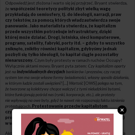
Odpowiedź jest złożona i warto się jej przyjrzeć. Bryant stwierdza,
że
współcześni teoretycy polityki zbyt wielką wagę
przykładają do semiosfery, tj. do ideologii, narracji, praw
czy tekstów, za pomocą których władza
utwierdza swoje
panowanie. Jako materialista stwierdza, że kapitalizm
przede wszystkim potrzebuje infrastruktury, dzięki
której może działać. Drogi, lotniska, sieci komputerowe,
programy, satelity, fabryki, porty itd. – gdyby to wszystko
zniknęło, znikłby również kapitalizm, gdybyśmy jednak
pozbyli się tylko ideologii, to kapitał ciągle pozostałby
nienaruszony.
Czym były protesty w ramach ruchów Occupy?
Wyłącznie aktami mowy. Bryant pyta zatem:
Czy kapitalizm oparty
jest na
indywidualnych decyzjach
bankierów i prezesów, czy raczej
system ten ma swoje własne formy świadomości, własny sposób działania,
w którym ludzie zostali uwięzieni?
[…]
Wartość
[OWS]
polega na tym,
że tworzone są kolektywy chcące walczyć z tymi nieludzkimi bytami,
które funkcjonują pośród nas (rynki, korporacje, etc.), ale protesty
nie wpływają na owe byty, gdyż te nawet nie rozpoznają faktu istnienia
protestujących
.
Protestowanie przeciw kapitalistom
czy politykom jest więc nieskuteczne, gdyż ci są jedynie
prostymi robotnikami (choć z bardzo wysokimi zarobkami)
w wielkiej fabryce kapitalizmu.
Akty mowy protestujących z Wall Street są z perspektywy, którą