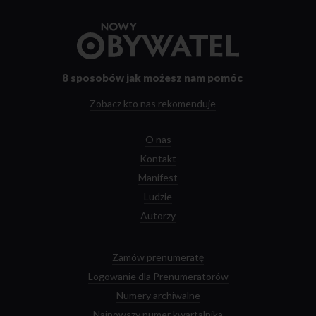
Przejdź
do
strony
głównej
8 sposobów
jak możesz nam pomóc
Zobacz kto nas rekomenduje
O nas
Kontakt
Manifest
Ludzie
Autorzy
Zamów prenumeratę
Logowanie dla Prenumeratorów
Numery archiwalne
Najnowszy numer kwartalnika