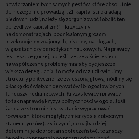
powtarzaniem tych samych gestów, które absolutnie
do niczego nie prowadzą. „Źli kapitaliści okradają
biednych ludzi, należy się zorganizować i obalić ten
obrzydliwy kapitalizm!” – krzyczymy
na demonstracjach, podniesionym głosem
przekonujemy znajomych, piszemy na blogach,
w gazetach czy periodykach naukowych. Na prawicy
jest jeszcze gorzej, bo jeśli rzeczywiście lekiem
na współczesne problemy miałaby być jeszcze
większa deregulacja, to może od razu zlikwidujmy
struktury polityczne i ze zwieszoną głową módlmy się
o łaskę do świętych derywatów i błogosławionych
funduszy hedgingowych. Kryzys lewicy i prawicy
to tak naprawdę kryzys polityczności w ogóle. Jeśli
żadna ze stron nie jest w stanie wypracować
rozwiązań, które mogłyby zmierzyć się z obecnym
stanem rynków (czyli czymś, co najbardziej
determinuje dobrostan społeczeństw), to znaczy,
że polityka przestała po prostu odpowiadać