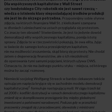
Dla współczesnych kapitalistów z Wall Street
czy londyńskiego City robotnik nie jest nawet rzeczą –
wiedza o istnieniu klasy nieposiadającej środków produkcji
nie jest im do niczego potrzebna.
Przypomnijmy sobie słynne
zdjęcia, na których finansjera Wall St. z kieliszkami szampana
w dłoniach i uśmiechami na ustach przyglądała się protestom.
Co znaczy ten obrazek? Stwierdzenie, że jest to jedynie dowód
demoralizacji elity współczesnego kapitalizmu, pomija istotę
sprawy. Zdjęcia te w rzeczywistości pokazują, że owa elita, żyjąc
w świecie do samego końca przesiąkniętym kapitałem,
nie ma możliwości zrozumienia, skąd biorą się protesty. Nie chodzi
zatem o degenerację finansistów, ale o ich niezdolność
do operowania tymi samymi pojęciami, których używa OWS.
Oznacza to, że nie ma żadnego punktu styku – miejsca, od którego
można by zacząć rozmowę.
Niemiecki socjolog Wolfgang Streeck w bardzo ciekawym tekście
opisującym napięcia kryjące się w zachodnim modelu demokracji
7,
kapitalistycznej
formułuje następującą myśl:
W ciągu trzech lat
od 2008 r. konflikt dystrybucji w ramach demokratycznego kapitalizmu
zmienił się w skomplikowane przeciąganie liny między globalnymi
inwestorami a państwami narodowymi. Podczas gdy w przeszłości
pracownicy zmagali się z pracodawcami, obywatele z ministrami
finansów, a prywatni dłużnicy z prywatnymi bankami, obecnie instytucje