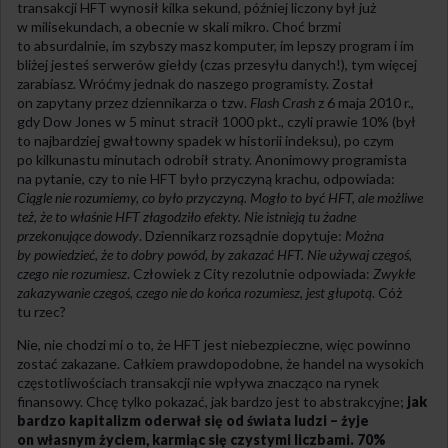
transakcji HFT wynosił kilka sekund, później liczony był już
w milisekundach, a obecnie w skali mikro. Choć brzmi
to absurdalnie, im szybszy masz komputer, im lepszy program i im
bliżej jesteś serwerów giełdy (czas przesyłu danych!), tym więcej
zarabiasz. Wróćmy jednak do naszego programisty. Został
on zapytany przez dziennikarza o tzw.
Flash Crash
z 6 maja 2010 r.,
gdy Dow Jones w 5 minut stracił 1000 pkt., czyli prawie 10% (był
to najbardziej gwałtowny spadek w historii indeksu), po czym
po kilkunastu minutach odrobił straty. Anonimowy programista
na pytanie, czy to nie HFT było przyczyną krachu, odpowiada:
Ciągle nie rozumiemy, co było przyczyną. Mogło to być HFT, ale możliwe
też, że to właśnie HFT złagodziło efekty. Nie istnieją tu żadne
przekonujące dowody
. Dziennikarz rozsądnie dopytuje:
Można
by powiedzieć, że to dobry powód, by zakazać HFT. Nie używaj czegoś,
czego nie rozumiesz
. Człowiek z City rezolutnie odpowiada:
Zwykłe
zakazywanie czegoś, czego nie do końca rozumiesz, jest głupotą
. Cóż
tu rzec?
Nie, nie chodzi mi o to, że HFT jest niebezpieczne, więc powinno
zostać zakazane. Całkiem prawdopodobne, że handel na wysokich
częstotliwościach transakcji nie wpływa znacząco na rynek
finansowy. Chcę tylko pokazać, jak bardzo jest to abstrakcyjne;
jak
bardzo kapitalizm oderwał się od świata ludzi – żyje
on własnym życiem, karmiąc się czystymi liczbami. 70%