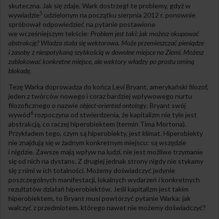
skuteczna. Jak się zdaje, Wark dostrzegł te problemy, gdyż w
5
wywiadzie
udzielonym na początku sierpnia 2012 r. ponownie
spróbował odpowiedzieć na pytanie postawione
we wcześniejszym tekście:
Problem jest taki: jak możesz okupować
abstrakcję? Władza stała się wektorowa. Może przemieszczać pieniądze
i zasoby z niespotykaną szybkością w dowolne miejsce na Ziemi. Możesz
zablokować konkretne miejsce, ale wektory władzy po prostu ominą
blokadę
.
Tezę Warka doprowadza do końca Levi Bryant, amerykański filozof,
jeden z twórców nowego i coraz bardziej wpływowego nurtu
filozoficznego o nazwie
object-oriented ontology
. Bryant swój
6
wywód
rozpoczyna od stwierdzenia, że kapitalizm nie tyle jest
abstrakcją, co raczej hiperobiektem (termin Tima Mortona).
Przykładem tego, czym są hiperobiekty, jest klimat. Hiperobiekty
nie znajdują się w żadnym konkretnym miejscu: są wszędzie
i nigdzie. Zawsze mają wpływ na ludzi, nie jest możliwe trzymanie
się od nich na dystans. Z drugiej jednak strony nigdy nie stykamy
się z nimi w ich totalności. Możemy doświadczyć jedynie
poszczególnych manifestacji, lokalnych wydarzeń i konkretnych
rezultatów działań hiperobiektów. Jeśli kapitalizm jest takim
hiperobiektem, to Bryant musi powtórzyć pytanie Warka: jak
walczyć z przedmiotem, którego nawet nie możemy doświadczyć?