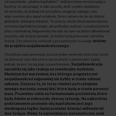
od zawołania: „obalmy kapitalizm!”. Jeśli jesteśmy wystarczająco
bystrzy, to zaczynając w taki sposób, dość szybko dojdziemy
do wniosku, że jednak nie potrafimy osiągnąć takiego celu,
więc rewolucyjny zapał osłabnie. Skoro zatem nie da się działać
globalnie, działajmy lokalnie. To znaczy: może nie przezwyciężymy
systemu kapitalistycznego, ale próbujmy walczyć o podwyższenie
płacy minimalnej. Najpewniej nie uda się nam na dobre zlikwidować
wyzysku, ale można sprawić, że ludzie będą pracować odrobinę
krócej. Oto pierwszy wniosek z poczynionych tu uwag:
wróćmy
do projektu socjaldemokratycznego
.
Chciałbym zaproponować jeszcze jeden wniosek, który być może
na pierwszy rzut oka stoi w sprzeczności z pierwszym. Sądzę
jednak, że jest raczej jego uzupełnieniem.
Socjaldemokracja
narodziła się jako reakcja na rewolucyjny marksizm.
Marksizm był marzeniem, bez którego pragmatyczni
socjaldemokraci najpewniej nie byliby w stanie odnieść
sukcesu. Oznacza to, że teraz również potrzebujemy
nowego marzenia, nowej idei, które będą w stanie poruszyć
masy. Pozwólmy sobie na formułowanie postulatów, które
będą daleko przekraczały obecną sytuację. Na najbardziej
podstawowym poziomie siłą kapitalizmu jest jego
nieubłagana logika: lepiej posiadać dziesięć milionów niż
dwa tysiące. Mamy tu najzwyklejszy matematyczny znak