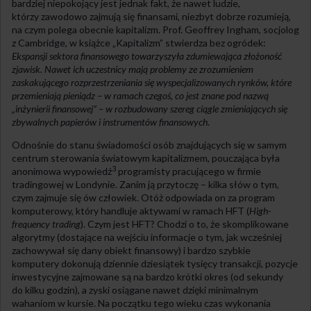
bardziej niepokojący jest jednak fakt, że nawet ludzie,
którzy zawodowo zajmują się finansami, niezbyt dobrze rozumieją,
na czym polega obecnie kapitalizm. Prof. Geoffrey Ingham, socjolog
z Cambridge, w książce „Kapitalizm” stwierdza bez ogródek:
Ekspansji sektora finansowego towarzyszyła zdumiewająca złożoność
zjawisk. Nawet ich uczestnicy mają problemy ze zrozumieniem
zaskakującego rozprzestrzeniania się wyspecjalizowanych rynków, które
przemieniają pieniądz – w ramach czegoś, co jest znane pod nazwą
„inżynierii finansowej” – w rozbudowany szereg ciągle zmieniających się
zbywalnych papierów i instrumentów finansowych
.
Odnośnie do stanu świadomości osób znajdujących się w samym
centrum sterowania światowym kapitalizmem, pouczająca była
3
anonimowa wypowiedź
programisty pracującego w firmie
tradingowej w Londynie. Zanim ją przytoczę – kilka słów o tym,
czym zajmuje się ów człowiek. Otóż odpowiada on za program
komputerowy, który handluje aktywami w ramach HFT (
High-
frequency trading
). Czym jest HFT? Chodzi o to, że skomplikowane
algorytmy (dostające na wejściu informacje o tym, jak wcześniej
zachowywał się dany obiekt finansowy) i bardzo szybkie
komputery dokonują dziennie dziesiątek tysięcy transakcji, pozycje
inwestycyjne zajmowane są na bardzo krótki okres (od sekundy
do kilku godzin), a zyski osiągane nawet dzięki minimalnym
wahaniom w kursie. Na początku tego wieku czas wykonania