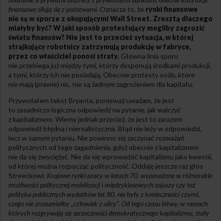
finansowe siłują się z państwami
. Oznacza to, że
rynki finansowe
nie są w sporze z okupującymi Wall Street. Zresztą dlaczego
miałyby być? W jaki sposób protestujący mogliby zagrozić
światu finansów? Nie jest to przecież sytuacja, w której
strajkujący robotnicy zatrzymują produkcję w fabryce,
przez co właściciel ponosi straty.
Główna linia sporu
nie przebiega już między tymi, którzy dysponują środkami produkcji,
a tymi, którzy ich nie posiadają. Obecnie protesty osób, które
nie mają (prawie) nic, nie są żadnym zagrożeniem dla kapitału.
Przywołałem tekst Bryanta, ponieważ uważam, że jest
to zasadniczo logiczna odpowiedź na pytanie, jak walczyć
z kapitalizmem. Wiemy jednak przecież, że jest to zarazem
odpowiedź błędna i nierealistyczna. Błąd nie leży w odpowiedzi,
lecz w samym pytaniu. Nie powinno się zaczynać rozważań
politycznych od tego zagadnienia, gdyż obecnie z kapitalizmem
nie da się zwyciężyć. Nie da się wprowadzić kapitalizmu jako kwestii,
od której można rozpocząć polityczność. Oddaję jeszcze raz głos
Streeckowi:
Krajowe rynki pracy w latach 70. wyposażone w różnorakie
możliwości politycznej mobilizacji i międzyklasowych sojuszy czy też
polityka publicznych wydatków lat 80. nie były z konieczności czymś,
czego nie zrozumiałby „człowiek z ulicy”. Od tego czasu bitwy, w ramach
których rozgrywają się sprzeczności demokratycznego kapitalizmu, stały