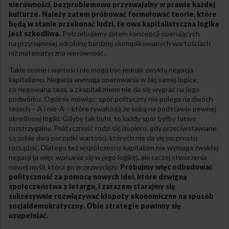
nierówności, bezproblemowo przyswajalny w prawie każdej
kulturze. Należy zatem próbować formułować teorie, które
będą w stanie przekonać ludzi, że owa kapitalistyczna logika
jest szkodliwa.
Potrzebujemy zatem koncepcji operujących
na przynajmniej odrobinę bardziej skomplikowanych wartościach
niż matematyczna nierówność.
Takie teorie i wartości nie mogą być jednak zwykłą negacją
kapitalizmu. Negacja wymaga operowania w tej samej logice,
co negowana teza, a z kapitalizmem nie da się wygrać na jego
podwórku. Ogólnie mówiąc: spór polityczny nie polega na dwóch
tezach – A i nie-A – które rywalizują ze sobą na podstawie pewnej
określonej logiki. Gdyby tak było, to każdy spór byłby łatwo
rozstrzygalny. Polityczność rodzi się dopiero, gdy przeciwstawiane
są sobie dwa porządki wartości, których nie da się po prostu
rozsądzić. Dlatego też współczesny kapitalizm nie wymaga zwykłej
negacji (a więc wpisania się w jego logikę), ale raczej stworzenia
nowej myśli, która go przezwycięży.
Próbujmy więc odbudować
polityczność za pomocą nowych idei, które dźwigną
społeczeństwa z letargu, i zarazem starajmy się
sukcesywnie rozwiązywać kłopoty ekonomiczne na sposób
socjaldemokratyczny. Obie strategie powinny się
uzupełniać.