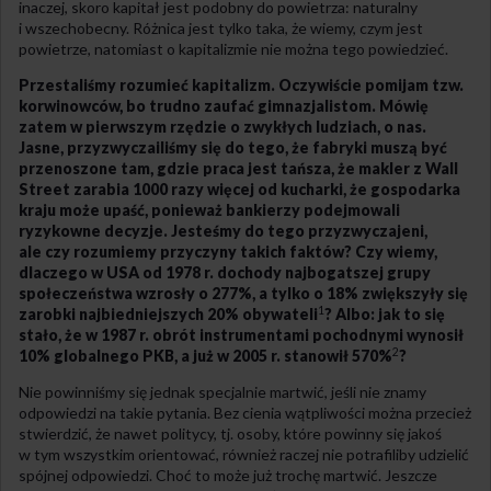
inaczej, skoro kapitał jest podobny do powietrza: naturalny
i wszechobecny. Różnica jest tylko taka, że wiemy, czym jest
powietrze, natomiast o kapitalizmie nie można tego powiedzieć.
Przestaliśmy rozumieć kapitalizm. Oczywiście pomijam tzw.
korwinowców, bo trudno zaufać gimnazjalistom. Mówię
zatem w pierwszym rzędzie o zwykłych ludziach, o nas.
Jasne, przyzwyczailiśmy się do tego, że fabryki muszą być
przenoszone tam, gdzie praca jest tańsza, że makler z Wall
Street zarabia 1000 razy więcej od kucharki, że gospodarka
kraju może upaść, ponieważ bankierzy podejmowali
ryzykowne decyzje. Jesteśmy do tego przyzwyczajeni,
ale czy rozumiemy przyczyny takich faktów? Czy wiemy,
dlaczego w USA od 1978 r. dochody najbogatszej grupy
społeczeństwa wzrosły o 277%, a tylko o 18% zwiększyły się
1
zarobki najbiedniejszych 20% obywateli
? Albo: jak to się
stało, że w 1987 r. obrót instrumentami pochodnymi wynosił
2
10% globalnego PKB, a już w 2005 r. stanowił 570%
?
Nie powinniśmy się jednak specjalnie martwić, jeśli nie znamy
odpowiedzi na takie pytania. Bez cienia wątpliwości można przecież
stwierdzić, że nawet politycy, tj. osoby, które powinny się jakoś
w tym wszystkim orientować, również raczej nie potrafiliby udzielić
spójnej odpowiedzi. Choć to może już trochę martwić. Jeszcze