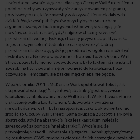
stwierdzono, wydaje się jasne, dlaczego Occupy Wall Street i jemu
podobne ruchy wstrzymywały się z artykułowaniem programu,
pozytywnych tez, które miałyby wskazywać kierunek dalszych
działań. Większość publicystów przychylnych tym ruchom
argumentowała, że brak programu był pewną strategią: „nie
mówimy, co trzeba zrobić, gdyż najpierw chcemy stworzyć
przestrzeń dla wolnej dyskusji, chcemy przywrócić polityczność,
to jest naszym celem”. Jednak nie da się stworzyć żadnej
przestrzeni dla dyskusji, gdyż jej przedmiot w ogóle nie może być
dyskutowany. Nie było więc żadnej strategii. To, że Occupy Wall
Street pozostało nieme, spowodowane było faktem, iż nie istniał
sposób, na który potrafili się oni odnieść do kapitalizmu. Poza –
oczywiście – emocjami, ale z takiej mąki chleba nie będzie.
W październiku 2011 r. McKenzie Wark opublikował tekst „Jak
4
okupować abstrakcję”
. Tytułową abstrakcją jest oczywiście
kapitalizm, symbolizowany przez Wall Street. Wark stawia pytanie
o strategię walki z kapitalizmem. Odpowiedź – wyrażona
nie do końca wprost – była następująca: „Jak? Dokładnie tak, jak
zrobiło to Occupy Wall Street!”.Sama okupacja Zuccotti Park była
abstrakcją, gdyż na abstrakcję, jaką jest kapitalizm, należało
zareagować za pomocą innej abstrakcji. Wydaje się, że –
przynajmniej w teorii – równanie się zgadza. Jednak gdy przyjrzymy
się rezultatom OWS, trudno stwierdzić, że ich strategia okazała się