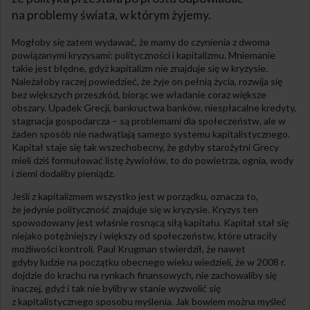
na problemy świata, w którym żyjemy.
Mogłoby się zatem wydawać, że mamy do czynienia z dwoma
powiązanymi kryzysami: polityczności i kapitalizmu. Mniemanie
takie jest błędne, gdyż kapitalizm nie znajduje się w kryzysie.
Należałoby raczej powiedzieć, że żyje on pełnią życia, rozwija się
bez większych przeszkód, biorąc we władanie coraz większe
obszary. Upadek Grecji, bankructwa banków, niespłacalne kredyty,
stagnacja gospodarcza – są problemami dla społeczeństw, ale w
żaden sposób nie nadwątlają samego systemu kapitalistycznego.
Kapitał staje się tak wszechobecny, że gdyby starożytni Grecy
mieli dziś formułować listę żywiołów, to do powietrza, ognia, wody
i ziemi dodaliby pieniądz.
Jeśli z kapitalizmem wszystko jest w porządku, oznacza to,
że jedynie polityczność znajduje się w kryzysie. Kryzys ten
spowodowany jest właśnie rosnącą siłą kapitału. Kapitał stał się
niejako potężniejszy i większy od społeczeństw, które utraciły
możliwości kontroli. Paul Krugman stwierdził, że nawet
gdyby ludzie na początku obecnego wieku wiedzieli, że w 2008 r.
dojdzie do krachu na rynkach finansowych, nie zachowaliby się
inaczej, gdyż i tak nie byliby w stanie wyzwolić się
z kapitalistycznego sposobu myślenia. Jak bowiem można myśleć