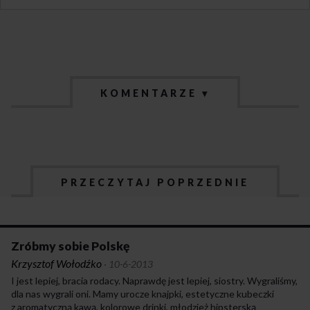
KOMENTARZE ▾
PRZECZYTAJ POPRZEDNIE
Zróbmy sobie Polskę
Krzysztof Wołodźko
·
10-6-2013
I jest lepiej, bracia rodacy. Naprawdę jest lepiej, siostry. Wygraliśmy,
dla nas wygrali oni. Mamy urocze knajpki, estetyczne kubeczki
z aromatyczną kawą, kolorowe drinki, młodzież hipsterską