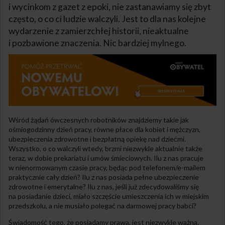
i wycinkom z gazet z epoki, nie zastanawiamy się zbyt
często, o co ci ludzie walczyli. Jest to dla nas kolejne
wydarzenie z zamierzchłej historii, nieaktualne
i pozbawione znaczenia. Nic bardziej mylnego.
Wśród żądań ówczesnych robotników znajdziemy takie jak
ośmiogodzinny dzień pracy, równe płace dla kobiet i mężczyzn,
ubezpieczenia zdrowotne i bezpłatną opiekę nad dziećmi.
Wszystko, o co walczyli wtedy, brzmi niezwykle aktualnie także
teraz, w dobie prekariatu i umów śmieciowych. Ilu z nas pracuje
w nienormowanym czasie pracy, będąc pod telefonem/e-mailem
praktycznie cały dzień? Ilu z nas posiada pełne ubezpieczenie
zdrowotne i emerytalne? Ilu z nas, jeśli już zdecydowaliśmy się
na posiadanie dzieci, miało szczęście umieszczenia ich w miejskim
przedszkolu, a nie musiało polegać na darmowej pracy babci?
Świadomość tego, że posiadamy prawa, jest niezwykle ważna.