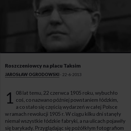
Roszczeniowcy na placu Taksim
JAROSŁAW OGRODOWSKI
·
22-6-2013
1
08 lat temu, 22 czerwca 1905 roku, wybuchło
coś, co nazwano później powstaniem łódzkim,
a co stało się częścią wydarzeń w całej Polsce
w ramach rewolucji 1905 r. W ciągu kilku dni stanęły
niemal wszystkie łódzkie fabryki, a na ulicach pojawiły
się barykady. Przyglądając się pożółkłym fotografiom