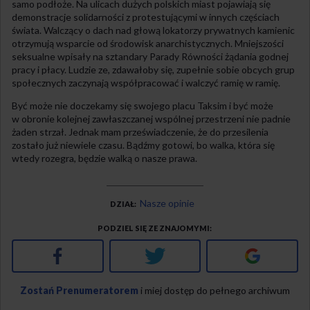
samo podłoże. Na ulicach dużych polskich miast pojawiają się
demonstracje solidarności z protestującymi w innych częściach
świata. Walczący o dach nad głową lokatorzy prywatnych kamienic
otrzymują wsparcie od środowisk anarchistycznych. Mniejszości
seksualne wpisały na sztandary Parady Równości żądania godnej
pracy i płacy. Ludzie ze, zdawałoby się, zupełnie sobie obcych grup
społecznych zaczynają współpracować i walczyć ramię w ramię.
Być może nie doczekamy się swojego placu Taksim i być może
w obronie kolejnej zawłaszczanej wspólnej przestrzeni nie padnie
żaden strzał. Jednak mam przeświadczenie, że do przesilenia
zostało już niewiele czasu. Bądźmy gotowi, bo walka, która się
wtedy rozegra, będzie walką o nasze prawa.
Nasze opinie
DZIAŁ
PODZIEL SIĘ ZE ZNAJOMYMI
Facebook
Twitter
Google+
Zostań Prenumeratorem
i miej dostęp do pełnego archiwum