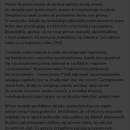
Prawo do pracy, prawo do godnej zapłaty za nią, prawo
do ubezpieczeń społecznych, prawo do bezpłatnego leczenia
i bezpłatnej nauki, prawo do posiadania dachu nad głową –
to wszystko składa się na katalog najbardziej podstawowych praw,
które nam przysługują, a o których coraz mniej z nas pamięta.
Bezwiednie, godząc się na coraz gorsze warunki, zapominaliśmy
o tych prawach. Aż wreszcie znaleźliśmy się niemal w tym samym
miejscu co bojownicy roku 1905.
Ostatnie ćwierćwiecze to pole nieustającego rugowania
tej świadomości z umysłów społeczeństwa. Każdy, kto upominał
się o podstawowe prawa, lądował w szufladce z napisem
„roszczeniowy”. Nowoczesnemu Polakowi roszczeniowość
nie przystawała – nowoczesny Polak zajmował się pomnażaniem
swojego kapitału i już za chwilę miał stać się nowym Carringtonem.
Jasne było, że aby to osiągnąć, należy zaciskać zęby i przeć
do przodu, kosztem swoim i innych, a wszelkie kłopoty
i niedogodności napotykane na tej drodze miały być przejściowe.
W ten sposób zgodziliśmy się jako społeczeństwo na ciągłe
wyrzeczenia i niedogodności. Wyszkoleni, że od tej pory wszystko
znajduje się w rękach jednostki, oduczyliśmy się działań zbiorowych.
Rozbici i zatomizowani staliśmy się łatwym celem, bo nikt już
za nami nie stał. Co gorsza, przyjęliśmy panującą nowomowę –