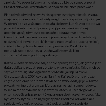
z policją. My pozostajemy na nie głusi, bo kto by sympatyzował
z roszczeniowymi warchołami, którym się nie chce pracować?
Plac od wieków był najważniejszą przestrzenią w mieście. Agora,
miejsce spotkań, na które każdy mógł przyjść i spotkać się z innymi.
W obronie tego w Stambule polała się krew. Ludzie zaprotestowali
przeciwko zniszczeniu i prywatyzacji przestrzeni wspólnej,
upominając się również o pozostałe podstawowe prawa,
których im odmawiano. Rewolucja na naszych oczach rozlała się
na dziesiątki innych tureckich miast, napotykając brutalną reakcję
rządu. Echa tych wydarzeń dotarły nawet do Polski, każąc
postawić sobie pytanie, jak zachowalibyśmy się jako
społeczeństwo w podobnej sytuacji?
Każda władza doskonale zdaje sobie sprawę z tego, jak groźna jest
duża publiczna przestrzeń położona w sercu miasta. Takie miejsce
szybko może się stać ogniskiem protestu, jak np. kijowski
Chreszczatyk w 2004 czy plac Tahrir w Kairze. Dlatego władze
chętnie odbierają społeczeństwu te obszary, oddając je w zarząd
prywatnym inwestorom czy kierując na nie ruch samochodowy.
W moim rodzinnym mieście jeszcze w latach 70. zeszłego wieku
w ten sposób zniszczono główną arenę robotniczych wieców, jaką
był Wodny Rynek. Ten największy plac Łodzi był od końca XIX
stulecia widownią wieców, masówek oraz bitew z wojskiem