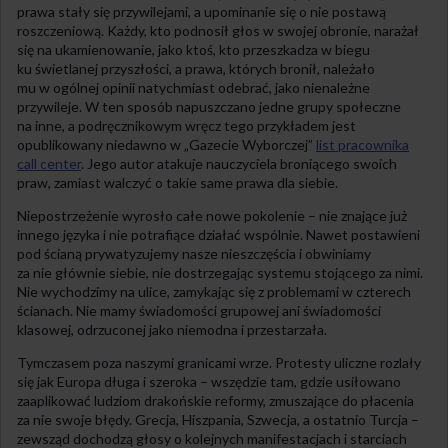
prawa stały się przywilejami, a upominanie się o nie postawą
roszczeniową. Każdy, kto podnosił głos w swojej obronie, narażał
się na ukamienowanie, jako ktoś, kto przeszkadza w biegu
ku świetlanej przyszłości, a prawa, których bronił, należało
mu w ogólnej opinii natychmiast odebrać, jako nienależne
przywileje. W ten sposób napuszczano jedne grupy społeczne
na inne, a podręcznikowym wręcz tego przykładem jest
opublikowany niedawno w „Gazecie Wyborczej”
list pracownika
call center
. Jego autor atakuje nauczyciela broniącego swoich
praw, zamiast walczyć o takie same prawa dla siebie.
Niepostrzeżenie wyrosło całe nowe pokolenie – nie znające już
innego języka i nie potrafiące działać wspólnie. Nawet postawieni
pod ścianą prywatyzujemy nasze nieszczęścia i obwiniamy
za nie głównie siebie, nie dostrzegając systemu stojącego za nimi.
Nie wychodzimy na ulice, zamykając się z problemami w czterech
ścianach. Nie mamy świadomości grupowej ani świadomości
klasowej, odrzuconej jako niemodna i przestarzała.
Tymczasem poza naszymi granicami wrze. Protesty uliczne rozlały
się jak Europa długa i szeroka – wszędzie tam, gdzie usiłowano
zaaplikować ludziom drakońskie reformy, zmuszające do płacenia
za nie swoje błędy. Grecja, Hiszpania, Szwecja, a ostatnio Turcja –
zewsząd dochodzą głosy o kolejnych manifestacjach i starciach