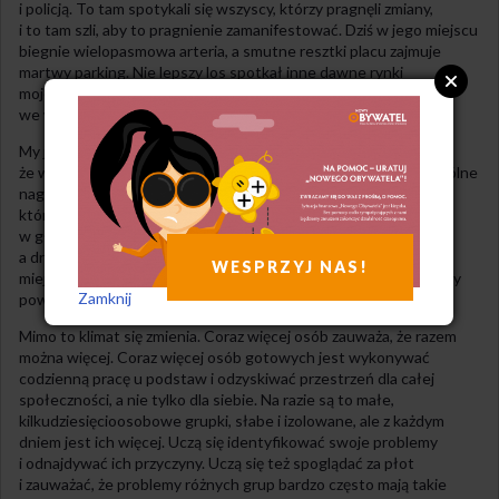
i policją. To tam spotykali się wszyscy, którzy pragnęli zmiany,
i to tam szli, aby to pragnienie zamanifestować. Dziś w jego miejscu
biegnie wielopasmowa arteria, a smutne resztki placu zajmuje
martwy parking. Nie lepszy los spotkał inne dawne rynki
mojego miasta – Bałucki, Zielony czy Górny zostały oddane
we władanie kupcom, którzy zabudowali je halami.
My jednak nie broniliśmy przestrzeni wspólnych. Nauczeni,
że wspólne oznacza tyle co niczyje, nie przejęliśmy się, gdy wspólne
nagle stało się czyjeś. Nie odczuliśmy straty, a ci nieliczni,
którzy odczuli, spotykali się z pełnymi politowania puknięciami
w głowę. W obronie Bałuckiego Rynku nie padł żaden kamień,
a drzew w Ogrodzie Krasińskich bronili nieliczni. Żadne z tych
WESPRZYJ NAS!
miejsc nie stało się zarzewiem protestu, iskrą, która wyzwoliłaby
Zamknij
powszechny ludzki gniew.
Mimo to klimat się zmienia. Coraz więcej osób zauważa, że razem
można więcej. Coraz więcej osób gotowych jest wykonywać
codzienną pracę u podstaw i odzyskiwać przestrzeń dla całej
społeczności, a nie tylko dla siebie. Na razie są to małe,
kilkudziesięcioosobowe grupki, słabe i izolowane, ale z każdym
dniem jest ich więcej. Uczą się identyfikować swoje problemy
i odnajdywać ich przyczyny. Uczą się też spoglądać za płot
i zauważać, że problemy różnych grup bardzo często mają takie