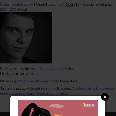
Autor:
administrator
|
Opublikowano
04-11-2013
|
Rozmiar oryginału:
200 × 200
pikseli
Dodaj zakładkę do
bezpośredniego odnośnika
.
Dodaj komentarz
Musisz się
zalogować
, aby móc dodać komentarz.
Ta strona używa Akismet do redukcji spamu.
Dowiedz się, w jaki sposób
przetwarzane są dane Twoich komentarzy.