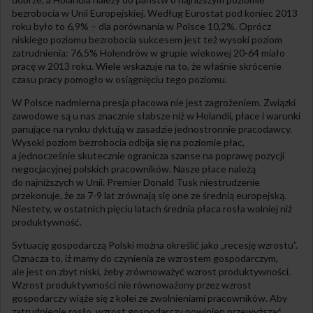
bezrobocia w Unii Europejskiej. Według Eurostat pod koniec 2013
roku było to 6,9% – dla porównania w Polsce 10,2%. Oprócz
niskiego poziomu bezrobocia sukcesem jest też wysoki poziom
zatrudnienia: 76,5% Holendrów w grupie wiekowej 20-64 miało
pracę w 2013 roku. Wiele wskazuje na to, że właśnie skrócenie
czasu pracy pomogło w osiągnięciu tego poziomu.
W Polsce nadmierna presja płacowa nie jest zagrożeniem. Związki
zawodowe są u nas znacznie słabsze niż w Holandii, płace i warunki
panujące na rynku dyktują w zasadzie jednostronnie pracodawcy.
Wysoki poziom bezrobocia odbija się na poziomie płac,
a jednocześnie skutecznie ogranicza szanse na poprawę pozycji
negocjacyjnej polskich pracowników. Nasze płace należą
do najniższych w Unii. Premier Donald Tusk niestrudzenie
przekonuje, że za 7-9 lat zrównają się one ze średnią europejską.
Niestety, w ostatnich pięciu latach średnia płaca rosła wolniej niż
produktywność.
Sytuację gospodarczą Polski można określić jako „recesję wzrostu”.
Oznacza to, iż mamy do czynienia ze wzrostem gospodarczym,
ale jest on zbyt niski, żeby zrównoważyć wzrost produktywności.
Wzrost produktywności nie równoważony przez wzrost
gospodarczy wiąże się z kolei ze zwolnieniami pracowników. Aby
zatrudnienie rosło, wzrost gospodarczy powinien przewyższać