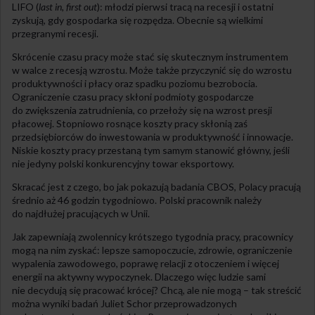
LIFO (
last in, first out
): młodzi pierwsi tracą na recesji i ostatni
zyskują, gdy gospodarka się rozpędza. Obecnie są wielkimi
przegranymi recesji.
Skrócenie czasu pracy może stać się skutecznym instrumentem
w walce z recesją wzrostu. Może także przyczynić się do wzrostu
produktywności i płacy oraz spadku poziomu bezrobocia.
Ograniczenie czasu pracy skłoni podmioty gospodarcze
do zwiększenia zatrudnienia, co przełoży się na wzrost presji
płacowej. Stopniowo rosnące koszty pracy skłonią zaś
przedsiębiorców do inwestowania w produktywność i innowacje.
Niskie koszty pracy przestaną tym samym stanowić główny, jeśli
nie jedyny polski konkurencyjny towar eksportowy.
Skracać jest z czego, bo jak pokazują badania CBOS, Polacy pracują
średnio aż 46 godzin tygodniowo. Polski pracownik należy
do najdłużej pracujących w Unii.
Jak zapewniają zwolennicy krótszego tygodnia pracy, pracownicy
mogą na nim zyskać: lepsze samopoczucie, zdrowie, ograniczenie
wypalenia zawodowego, poprawę relacji z otoczeniem i więcej
energii na aktywny wypoczynek. Dlaczego więc ludzie sami
nie decydują się pracować krócej? Chcą, ale nie mogą – tak streścić
można wyniki badań Juliet Schor przeprowadzonych