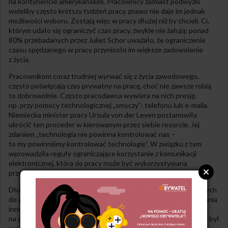
na kontynencie amerykańskim. Pracownicy zamiast podwyżki
woleliby często krótszy tydzień pracy, prawo nie daje im jednak
możliwości wyboru. Zostają więc w pracy dłużej niż by chcieli. Ci,
którym udało się ograniczyć czas pracy, zwykle nie żałują: ponad
80% przebadanych przez Juliet Schor uważało, że ograniczenie
czasu spędzanego w pracy przyniosło im większe zadowolenie
z życia.
Pracownikom coraz trudniej wyrwać się z życia zawodowego,
często poświęcają czas prywatny na pracę, choć nie zawsze robią
to dobrowolnie. Często pracodawca wywiera na nich presję,
np. przy pomocy technologicznej „smyczy”: telefonu lub e-maila.
Niemiecka minister pracy Ursula von der Leyen postanowiła
ukrócić ten proceder w kierowanym przez siebie resorcie. Jej
zdaniem „technologia nie powinna kontrolować nas –
to my powinniśmy kontrolować technologię”. W związku z tym
wprowadziła reguły ograniczające korzystanie z komunikacji
elektronicznej, która do pracy może być wykorzystywana
przez pracowników ministerstwa tylko w godzinach służbowych.
Długi tydzień pracy często prowadzi do konsekwencji odwrotnych
do zamierzonych, m.in. do spadku produktywności czy ograniczania
innowacyjności. Jednym z pierwszych, który zwrócił uwagę
na zbawienny wpływ krótszego czasu pracy na produktywność, był