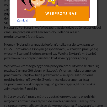
amerykański ekonomista Richard D. Wolf. Jego zdaniem,
wydłużenie przeciętnego tygodnia zawodowego zaszkodziło
zarówno gospodarce, jak i jakości życia obywateli, podczas
WESPRZYJ NAS!
gdy skrócenie przeciętnego tygodnia pracy przyczyniło się
do wzrostu produktywności w Europie. Hiszpański Instytut
Zamknij
Studiów Ekonomicznych zauważa podobną zależność w Grecji,
Hiszpanii, Portugalii i we Włoszech, gdzie ludzie poświęcają więcej
czasu na pracę niż w Niemczech czy Holandii, ale ich
produktywność jest niższa.
Niemcy i Holandia wypadają lepiej nie tylko na tle tzw. państw
PIGS. Porównanie z innymi gospodarkami, w których pracuje się
więcej – Stanami Zjednoczonymi czy Wielką Brytanią – również
przemawia na korzyść państw o krótszym tygodniu pracy.
Wpływowi krótszego tygodnia pracy na produktywność chce się
przyjrzeć gmina Göteborg w Szwecji. W ramach eksperymentu
pracownicy urzędów będą przebywać w miejscu zatrudnienia
godzinę krócej niż zwykle. Zwolennicy eksperymentu liczą,
że pracownicy wykonają w ciągu 6 godzin zajęcia, które zwykle
zajmowały im 7 godzin.
Krótszy tydzień pracy mógłby zostać wprowadzony w polskich
urzędach i firmach należących do skarbu państwa. Tam byłoby
to stosunkowo najłatwiejsze do wprowadzenia. Rozwiązanie, które