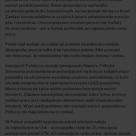
wzrost produktywności. Boom gospodarczy wpłynąłby
na zmniejszenie liczby bezrobotnych, na ten jednak nie ma co liczyć.
Zamiast boomu mieliśmy w ostatnich latach zahamowanie wzrostu
płac i zwolnienia. Owoce poprawy produktywności nie trafiały
do pracowników – ani w formie podwyżek, ani ograniczenia czasu
pracy.
Polski rząd wydaje się czekać aż problem bezrobocia rozwiąże
demografia: jeszcze tylko 6 lat i problem zniknie. Nikt przecież
nie obiecywał, że niewidzialna ręka rynku będzie zwinna i szybka.
Inaczej niż Polska na recesję zareagowały Niemcy. Polityka
dotowania pracowników przechodzących na krótszy tydzień pracy
pozwoliła na utrzymanie wysokiego poziomu zatrudnienia, co było
nie lada osiągnięciem w ogarniętej kryzysem Unii Europejskiej.
Niemcy cieszą się także niskim poziomem bezrobocia wśród
młodych. Zdaniem kanadyjskiej ekonomistki Juliet Schor, krótszy
tydzień pracy jest niezbędnym elementem walki z bezrobociem
młodych. W jej opinii problemu nie rozwiąże wzrost gospodarczy.
Politycy nie mają zatem na co czekać.
W Polsce wskaźniki bezrobocia wśród młodych należą
do najwyższych w Unii – w przypadku osób do 25. roku życia
wynosi ono ponad 27%. Ich sytuację na rynku pracy opisuje zasada