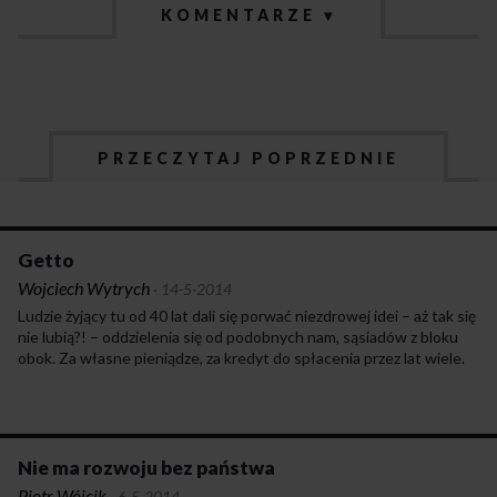
KOMENTARZE ▾
PRZECZYTAJ POPRZEDNIE
Getto
Wojciech Wytrych
·
14-5-2014
Ludzie żyjący tu od 40 lat dali się porwać niezdrowej idei – aż tak się
nie lubią?! – oddzielenia się od podobnych nam, sąsiadów z bloku
obok. Za własne pieniądze, za kredyt do spłacenia przez lat wiele.
Do tego namówiły wspólnoty władze miasta. Już nie jesteśmy
wszyscy razem. Chodnik zagrodzony siatką, śmietnik na klucz, nowe
pola konfliktów, ale antagonista jest z sąsiedniego bloku,
a nie z Urzędu Miasta. Satanizm stosowany. Satanizm użytkowy.
Ludzie zamknięci w getcie, jak szczury stłoczone na małej
Nie ma rozwoju bez państwa
powierzchni, zaczynają gryźć się wzajem. Agresja i frustracja zostają
Piotr Wójcik
·
6-5-2014