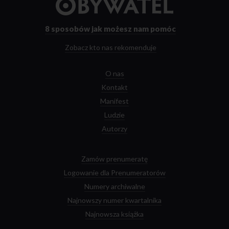
do
strony
głównej
8 sposobów
jak możesz nam pomóc
Zobacz kto nas rekomenduje
O nas
Kontakt
Manifest
Ludzie
Autorzy
Zamów prenumeratę
Logowanie dla Prenumeratorów
Numery archiwalne
Najnowszy numer kwartalnika
Najnowsza książka