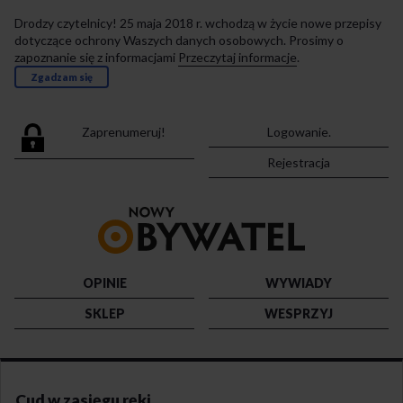
Drodzy czytelnicy! 25 maja 2018 r. wchodzą w życie nowe przepisy
dotyczące ochrony Waszych danych osobowych. Prosimy o
zapoznanie się z informacjami
Przeczytaj informacje
.
Zgadzam się
Zaprenumeruj!
Logowanie.
Rejestracja
Przejdź
do
strony
głównej
OPINIE
WYWIADY
SKLEP
WESPRZYJ
Cud w zasięgu ręki