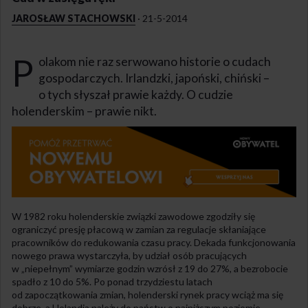
JAROSŁAW STACHOWSKI
·
21-5-2014
P
olakom nie raz serwowano historie o cudach
gospodarczych. Irlandzki, japoński, chiński –
o tych słyszał prawie każdy. O cudzie
holenderskim – prawie nikt.
W 1982 roku holenderskie związki zawodowe zgodziły się
ograniczyć presję płacową w zamian za regulacje skłaniające
pracowników do redukowania czasu pracy. Dekada funkcjonowania
nowego prawa wystarczyła, by udział osób pracujących
w „niepełnym” wymiarze godzin wzrósł z 19 do 27%, a bezrobocie
spadło z 10 do 5%. Po ponad trzydziestu latach
od zapoczątkowania zmian, holenderski rynek pracy wciąż ma się
dobrze, a Holandia należy do państw o najniższym poziomie