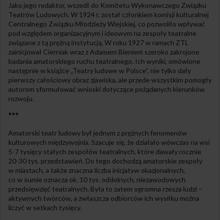
Jako jego redaktor, wszedł do Komitetu Wykonawczego Związku
Teatrów Ludowych. W 1924 r. został członkiem komisji kulturalnej
Centralnego Związku Młodzieży Wiejskiej, co pozwoliło wpływać
pod względem organizacyjnym i ideowym na zespoły teatralne
związane z tą prężną instytucją. W roku 1927 w ramach ZTL
zainicjował Cierniak wraz z Adamem Bieniem szeroko zakrojone
badania amatorskiego ruchu teatralnego. Ich wyniki, omówione
następnie w książce „Teatry ludowe w Polsce”, nie tylko dały
pierwszy całościowy obraz zjawiska, ale przede wszystkim pomogły
autorom sformułować wnioski dotyczące pożądanych kierunków
rozwoju.
***
Amatorski teatr ludowy był jednym z prężnych fenomenów
kulturowych międzywojnia. Szacuje się, że działało wówczas na wsi
5-7 tysięcy stałych zespołów teatralnych, które dawały rocznie
20-30 tys. przedstawień. Do tego dochodzą amatorskie zespoły
w miastach, a także znaczna liczba inicjatyw okazjonalnych,
co w sumie oznacza ok. 10 tys. oddolnych, niezawodowych
przedsięwzięć teatralnych. Była to zatem ogromna rzesza ludzi –
aktywnych twórców, a zwłaszcza odbiorców ich wysiłku można
liczyć w setkach tysięcy.