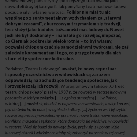
wielowiekowej pańszczyzny i późniejszego traktowania jako
obywateli drugiej kategorii. Tak pomyślany teatr nadawał ludowi
poczucie siły i własnej wartości.
Folklor nie miał tu nic
wspólnego z sentymentalnym wzdychaniem za „starymi
dobrymi czasami”, z kurczowym trzymaniem się tradycji,
lecz służył jako budulec tożsamości mas ludowych. Nawet
jeśli nie był doskonały – i należało go rozwijać, ulepszać,
co Cierniak podkreślał wielokrotnie – to był własny,
pozwalał chłopom czuć się samodzielnymi twórcami, nie zaś
zaledwie konsumentami tego, co przygotowały dla nich
stare elity społeczno-kulturalne.
Redaktor „Teatru Ludowego”
uważał, że nowy repertuar
i sposoby uczestnictwa w widowiskach są zarazem
odpowiedzią na zachodzące tendencje społeczne, jak
i przyspieszają ich rozwój.
W programowym tekście „O treść
teatru chłopskiego” pisał w 1937 r., że
nowości w teatrze ludowym
pozostają w ścisłym związku
[…]
z ogólną atmosferą
[…]
w Polsce,
w której
[…]
musiał się obudzić w najszerszych warstwach, a więc i na wsi,
pęd do światła, do nauki, w ogóle do kultury.
[…]
życie na wsi i jej szybki
rozwój organizacyjno-społeczny przyniosły nowe treści, nowe niepokoje,
konflikty, marzenia i tęsknoty, które domagają się właściwej wypowiedzi
w teatrze. Wieś się budzi do nowego życia, pręży się, z uporem idzie
ku nowej historii i właśnie chciałaby się zobaczyć na scenie w tej nowej,