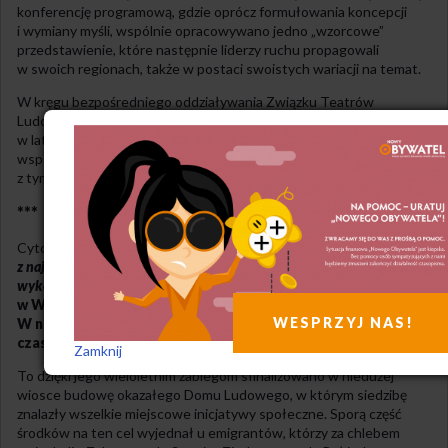
konferencję programową, gdzie oprócz formułowania koncepcji
i wymiany myśli, wspólnie opracowywano jedno „wzorcowe”
przedstawienie, które następnie liderzy ruchu propagowali
w swoich regionach, także w postaci swoistych wariacji na temat.
W kręgu bezpośredniego oddziaływania Związku Teatrów
Ludowych oraz Instytutu Teatrów Ludowych znajdowało się
w latach 30. od 1000 do 1400 zespołów dość ściśle
współpracujących oraz ponad drugie tyle o luźniejszych więzach
z tym środowiskiem.
***
Cytowany już Pigoń napisał o Cierniaku, że był on
jednym
z najpiękniejszych przykładów inteligenta, który się nie dał
wykorzenić z gruntu rodzinnego.
Choć od lat mieszkał
w Warszawie, nigdy nie zapomniał o maleńkim Zaborowie.
WESPRZYJ NAS!
W nawale pracy zawodowej i społecznikowskiej, znajdował
czas na różnorakie formy wspierania społeczności lokalnej.
Zamknij
To dzięki jego wieloletnim zabiegom sfinalizowano w niedużej
wiosce budowę okazałego Domu Ludowego, w którym siedzibę
znalazły wszelkie miejscowe inicjatywy społeczne. Sporą część
środków na ten cel wyjednał u emigrantów, którzy za chlebem