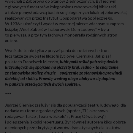
wyjechali z Zaborowa do Stanów Zjednoczonych. Był jednym
z głównych fundatorów księgozbioru zaborowskiej biblioteki,
a także pomysłodawcą badań socjologicznych lokalnej zbiorowości,
realizowanych przez Instytut Gospodarstwa Społecznego.
W 1936 r. ukończył i wydał w znacznej mierze własnym sumptem
książkę „Wieś Zaborów i zaborowski Dom Ludowy” – była
to pierwsza, a przy tym fachowa monografia rodzinnych stron
autora.
Wynikało to nie tylko z przywiązania do rodzinnych stron,
lecz także ze swoistej filozofii życiowej Cierniaka. Jak pisał
po latach Franciszek Mleczko,
lubił podkreślać potrzebę dwóch
krzyżujących się spojrzeń na ojczysty kraj. Jedno – to spojrzenie
ze stanowiska stolicy, drugie – spojrzenie ze stanowiska prowincji
dalekiej od stolicy. Prawdę według niego zdobywa się dopiero
w punkcie przecięcia tych dwóch spojrzeń.
***
Jędrzej Cierniak zasłużył się dla popularyzacji teatru ludowego, dla
nadania mu form organizacyjnych (oprócz „TL”, okresowo
redagował także „Teatr w Szkole” i „Pracę Oświatową”)
i polepszenia jakości repertuaru. Był również autorem kilku dobrze
ocenionych przez krytykę utworów dramatycznych dla teatrów