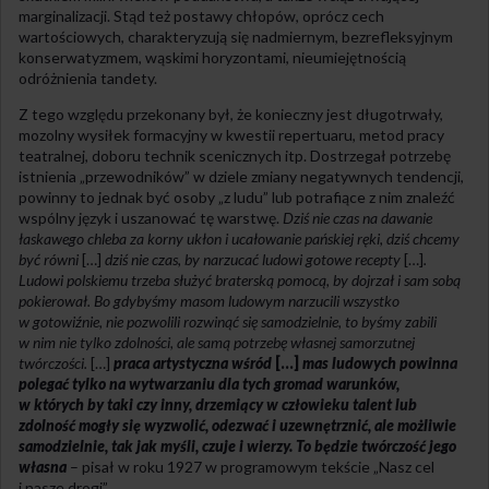
marginalizacji. Stąd też postawy chłopów, oprócz cech
wartościowych, charakteryzują się nadmiernym, bezrefleksyjnym
konserwatyzmem, wąskimi horyzontami, nieumiejętnością
odróżnienia tandety.
Z tego względu przekonany był, że konieczny jest długotrwały,
mozolny wysiłek formacyjny w kwestii repertuaru, metod pracy
teatralnej, doboru technik scenicznych itp. Dostrzegał potrzebę
istnienia „przewodników” w dziele zmiany negatywnych tendencji,
powinny to jednak być osoby „z ludu” lub potrafiące z nim znaleźć
wspólny język i uszanować tę warstwę.
Dziś nie czas na dawanie
łaskawego chleba za korny ukłon i ucałowanie pańskiej ręki, dziś chcemy
być równi
[…]
dziś nie czas, by narzucać ludowi gotowe recepty
[…]
.
Ludowi polskiemu trzeba służyć braterską pomocą, by dojrzał i sam sobą
pokierował. Bo gdybyśmy masom ludowym narzucili wszystko
w gotowiźnie, nie pozwolili rozwinąć się samodzielnie, to byśmy zabili
w nim nie tylko zdolności, ale samą potrzebę własnej samorzutnej
twórczości.
[…]
praca artystyczna wśród
[…]
mas ludowych powinna
polegać tylko na wytwarzaniu dla tych gromad warunków,
w których by taki czy inny, drzemiący w człowieku talent lub
zdolność mogły się wyzwolić, odezwać i uzewnętrznić, ale możliwie
samodzielnie, tak jak myśli, czuje i wierzy. To będzie twórczość jego
własna
– pisał w roku 1927 w programowym tekście „Nasz cel
i nasze drogi”.