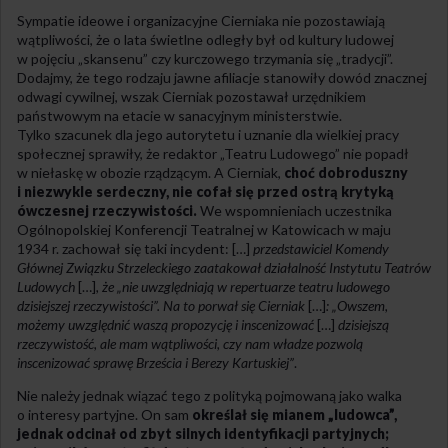
Sympatie ideowe i organizacyjne Cierniaka nie pozostawiają
wątpliwości, że o lata świetlne odległy był od kultury ludowej
w pojęciu „skansenu” czy kurczowego trzymania się „tradycji”.
Dodajmy, że tego rodzaju jawne afiliacje stanowiły dowód znacznej
odwagi cywilnej, wszak Cierniak pozostawał urzędnikiem
państwowym na etacie w sanacyjnym ministerstwie.
Tylko szacunek dla jego autorytetu i uznanie dla wielkiej pracy
społecznej sprawiły, że redaktor „Teatru Ludowego” nie popadł
w niełaskę w obozie rządzącym. A Cierniak,
choć dobroduszny
i niezwykle serdeczny, nie cofał się przed ostrą krytyką
ówczesnej rzeczywistości.
We wspomnieniach uczestnika
Ogólnopolskiej Konferencji Teatralnej w Katowicach w maju
1934 r. zachował się taki incydent: […]
przedstawiciel Komendy
Głównej Związku Strzeleckiego zaatakował działalność Instytutu Teatrów
Ludowych
[…]
, że „nie uwzględniają w repertuarze teatru ludowego
dzisiejszej rzeczywistości”. Na to porwał się Cierniak
[…]
: „Owszem,
możemy uwzględnić waszą propozycję i inscenizować
[…]
dzisiejszą
rzeczywistość, ale mam wątpliwości, czy nam władze pozwolą
inscenizować sprawę Brześcia i Berezy Kartuskiej”
.
Nie należy jednak wiązać tego z polityką pojmowaną jako walka
o interesy partyjne. On sam
określał się mianem „ludowca”,
jednak odcinał od zbyt silnych identyfikacji partyjnych;