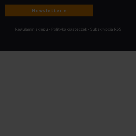
Newsletter »
Regulamin sklepu
·
Polityka ciasteczek
·
Subskrypcja RSS