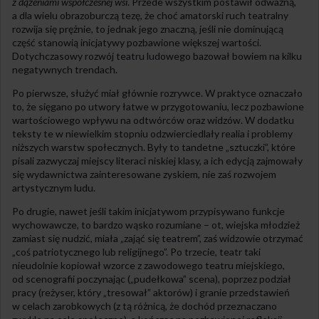
z dążeniami współczesnej wsi
. Przede wszystkim postawił odważną,
a dla wielu obrazoburczą tezę, że choć amatorski ruch teatralny
rozwija się prężnie, to jednak jego znaczną, jeśli nie dominującą
część stanowią inicjatywy pozbawione większej wartości.
Dotychczasowy rozwój teatru ludowego bazował bowiem na kilku
negatywnych trendach.
Po pierwsze, służyć miał głównie rozrywce. W praktyce oznaczało
to, że sięgano po utwory łatwe w przygotowaniu, lecz pozbawione
wartościowego wpływu na odtwórców oraz widzów. W dodatku
teksty te w niewielkim stopniu odzwierciedlały realia i problemy
niższych warstw społecznych. Były to tandetne „sztuczki”, które
pisali zazwyczaj miejscy literaci niskiej klasy, a ich edycją zajmowały
się wydawnictwa zainteresowane zyskiem, nie zaś rozwojem
artystycznym ludu.
Po drugie, nawet jeśli takim inicjatywom przypisywano funkcje
wychowawcze, to bardzo wąsko rozumiane – ot, wiejska młodzież
zamiast się nudzić, miała „zająć się teatrem”, zaś widzowie otrzymać
„coś patriotycznego lub religijnego”. Po trzecie, teatr taki
nieudolnie kopiował wzorce z zawodowego teatru miejskiego,
od scenografii poczynając („pudełkowa” scena), poprzez podział
pracy (reżyser, który „tresował” aktorów) i granie przedstawień
w celach zarobkowych (z tą różnicą, że dochód przeznaczano