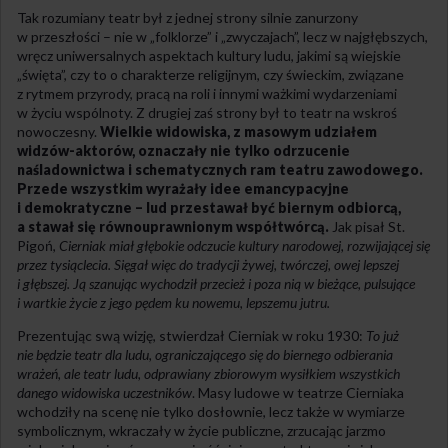
Tak rozumiany teatr był z jednej strony silnie zanurzony
w przeszłości – nie w „folklorze” i „zwyczajach”, lecz w najgłębszych,
wręcz uniwersalnych aspektach kultury ludu, jakimi są wiejskie
„święta”, czy to o charakterze religijnym, czy świeckim, związane
z rytmem przyrody, pracą na roli i innymi ważkimi wydarzeniami
w życiu wspólnoty. Z drugiej zaś strony był to teatr na wskroś
nowoczesny.
Wielkie widowiska, z masowym udziałem
widzów-aktorów, oznaczały nie tylko odrzucenie
naśladownictwa i schematycznych ram teatru zawodowego.
Przede wszystkim wyrażały idee emancypacyjne
i demokratyczne – lud przestawał być biernym odbiorcą,
a stawał się równouprawnionym współtwórcą.
Jak pisał St.
Pigoń,
Cierniak miał głębokie odczucie kultury narodowej, rozwijającej się
przez tysiąclecia. Sięgał więc do tradycji żywej, twórczej, owej lepszej
i głębszej. Ją szanując wychodził przecież i poza nią w bieżące, pulsujące
i wartkie życie z jego pędem ku nowemu, lepszemu jutru.
Prezentując swą wizję, stwierdzał Cierniak w roku 1930:
To już
nie będzie teatr dla ludu, ograniczającego się do biernego odbierania
wrażeń, ale teatr ludu, odprawiany zbiorowym wysiłkiem wszystkich
danego widowiska uczestników
. Masy ludowe w teatrze Cierniaka
wchodziły na scenę nie tylko dosłownie, lecz także w wymiarze
symbolicznym, wkraczały w życie publiczne, zrzucając jarzmo