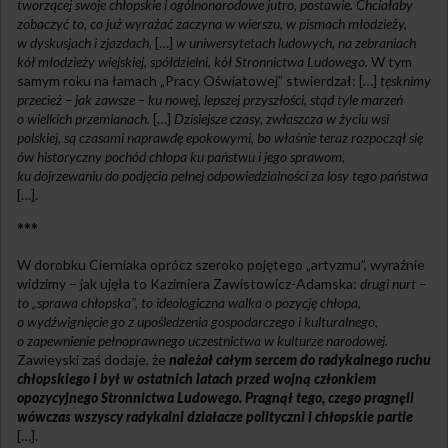
tworzącej swoje chłopskie i ogólnonarodowe jutro, postawie. Chciałaby
zobaczyć to, co już wyrażać zaczyna w wierszu, w pismach młodzieży,
w dyskusjach i zjazdach,
[…]
w uniwersytetach ludowych, na zebraniach
kół młodzieży wiejskiej, spółdzielni, kół Stronnictwa Ludowego.
W tym
samym roku na łamach „Pracy Oświatowej” stwierdzał: […]
tęsknimy
przecież – jak zawsze – ku nowej, lepszej przyszłości, stąd tyle marzeń
o wielkich przemianach.
[…]
Dzisiejsze czasy, zwłaszcza w życiu wsi
polskiej, są czasami naprawdę epokowymi, bo właśnie teraz rozpoczął się
ów historyczny pochód chłopa ku państwu i jego sprawom,
ku dojrzewaniu do podjęcia pełnej odpowiedzialności za losy tego państwa
[…].
***
W dorobku Cierniaka oprócz szeroko pojętego „artyzmu”, wyraźnie
widzimy – jak ujęła to Kazimiera Zawistowicz-Adamska:
drugi nurt –
to „sprawa chłopska”, to ideologiczna walka o pozycję chłopa,
o wydźwignięcie go z upośledzenia gospodarczego i kulturalnego,
o zapewnienie pełnoprawnego uczestnictwa w kulturze narodowej.
Zawieyski zaś dodaje, że
należał całym sercem do radykalnego ruchu
chłopskiego i był w ostatnich latach przed wojną członkiem
opozycyjnego Stronnictwa Ludowego. Pragnął tego, czego pragnęli
wówczas wszyscy radykalni działacze polityczni i chłopskie partie
[…].