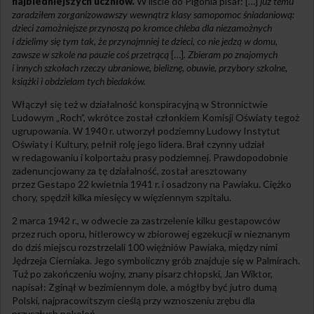
najbiedniejszych uczniów.
W liście do Pigonia pisał: […]
już temu
zaradziłem zorganizowawszy wewnątrz klasy samopomoc śniadaniową:
dzieci zamożniejsze przynoszą po kromce chleba dla niezamożnych
i dzielimy się tym tak, że przynajmniej te dzieci, co nie jedzą w domu,
zawsze w szkole na pauzie coś przetrącą
[…]
. Zbieram po znajomych
i innych szkołach rzeczy ubraniowe, bieliznę, obuwie, przybory szkolne,
książki i obdzielam tych biedaków.
Włączył się też w działalność konspiracyjną w Stronnictwie
Ludowym „Roch”, wkrótce został członkiem Komisji Oświaty tegoż
ugrupowania. W 1940 r. utworzył podziemny Ludowy Instytut
Oświaty i Kultury, pełnił rolę jego lidera. Brał czynny udział
w redagowaniu i kolportażu prasy podziemnej. Prawdopodobnie
zadenuncjowany za tę działalność, został aresztowany
przez Gestapo 22 kwietnia 1941 r. i osadzony na Pawiaku. Ciężko
chory, spędził kilka miesięcy w więziennym szpitalu.
2 marca 1942 r., w odwecie za zastrzelenie kilku gestapowców
przez ruch oporu, hitlerowcy w zbiorowej egzekucji w nieznanym
do dziś miejscu rozstrzelali 100 więźniów Pawiaka, między nimi
Jędrzeja Cierniaka. Jego symboliczny grób znajduje się w Palmirach.
Tuż po zakończeniu wojny, znany pisarz chłopski, Jan Wiktor,
napisał: Zginął w bezimiennym dole, a mógłby być jutro dumą
Polski, najpracowitszym cieślą przy wznoszeniu zrębu dla
przyszłych pokoleń.