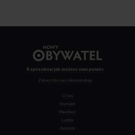
Przejdź
do
strony
głównej
8 sposobów
jak możesz nam pomóc
Zobacz kto nas rekomenduje
O nas
Kontakt
Manifest
Ludzie
Autorzy