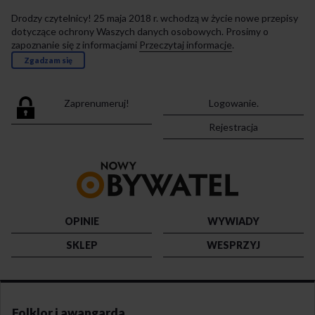
Drodzy czytelnicy! 25 maja 2018 r. wchodzą w życie nowe przepisy
dotyczące ochrony Waszych danych osobowych. Prosimy o
zapoznanie się z informacjami
Przeczytaj informacje
.
Zgadzam się
Zaprenumeruj!
Logowanie.
Rejestracja
Przejdź
do
strony
głównej
OPINIE
WYWIADY
SKLEP
WESPRZYJ
Folklor i awangarda