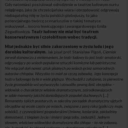
Gdy natomiast postulował odrodzenie w teatrze ludowym nurtu
religijnego, jako że chrześcijańska wiara i obrzędowość odgrywają
niebagatelną rolę w życiu polskich plebejuszy, to jako
potencjalnego twórcę scenariuszów o takiej tematyce
wskazywał… mocno lewicującego i awangardowego Emila
Zegadłowicza.
Teatr ludowy nie miał być teatrem
konserwatywnym i czołobitnym wobec tradycji.
Miał jednakże być silnie zakorzeniony w życiu ludu i jego
dorobku kulturalnym.
Jak pisał prof. Stanisław Pigoń,
Cierniak
zerwał stanowczo z mniemaniem, że teatr ludowy to jest teatr amatorski,
odgrywający po wsiach popularne sztuczki komiczne lub patriotyczne.
Nie włączał doń nawet sztuk pisanych po wsiach przez samorodnych
autorów-chłopów. Wszystko to miał za czczą zabawkę. Jego koncepcja
teatru ludowego była o wiele głębsza. Wychodził z założenia, że pierwotne
życie gromadzkie wsi wytworzyło i utrwaliło pewną ilość obrzędów –
widowisk o charakterze właśnie dramatycznym, ześrodkowujących
w sobie momenty jakichś donioślejszych zespoleń duchowych.
[…]
Remanenty takich prastarych, w sakralny porządek dramatyczny ujętych
obrzędów są wcale częste po wsiach, związane z porą roku (gaiki czy maje,
sobótki), z czynnościami gospodarskimi (żniwne, kosiarskie, zakładziny
domostwa), z biegiem życia i śmierci (pogrzeby, zaduszki). Jednym
słowem, właściwe widowisko dramatyczne dla chłopa – to nie zabawa,
nie „kumedyje”, to obrzęd społeczny o charakterze sakralnym
[…]