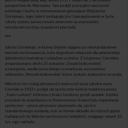
paszportem do Warszawy. Tam podjął pracę jako nauczyciel
polskiego i łaciny w renomowanym gimnazjum Wojciecha
Górskiego. Jego talent pedagogiczny i zaangażowanie w życie
szkoły szybko zaowocowały awansem na stanowisko
wicedyrektora (tzw. inspektor) placówki.
***
Szkoła Górskiego, w której chętnie sięgano po niestandardowe
metody wychowawcze, była dogodnym miejscem dla amatorskiej
działalności teatralnej z udziałem uczniów. Z inicjatywy Cierniaka
zorganizowano około 25 pokazów „Szopki krakowskiej”,
a następnie, wedle autorskiego scenariusza, wystawiono
widowisko „Wesele krakowskie”, które zyskało znakomite recenzje.
Wkrótce ten rodzaj aktywności wykroczył poza szkolne mury.
Cierniak w 1923 r. podjął się społecznie funkcji redaktora pisma
„Teatr Ludowy”, któremu z braku funduszy groził upadek. Szybko
pozyskał do współpracy w finansowaniu i kolportażu organizacje
społeczne – pismo okresowo ukazywało się, oprócz
standardowego wydania, m.in. w formie wkładki do różnych gazet
trafiających do liderów społeczności wiejskich, osiągając nawet 10
tys. egz. nakładu.