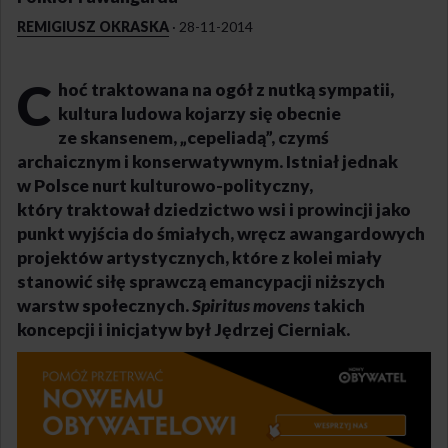
REMIGIUSZ OKRASKA
·
28-11-2014
C
hoć traktowana na ogół z nutką sympatii,
kultura ludowa kojarzy się obecnie
ze skansenem, „cepeliadą”, czymś
archaicznym i konserwatywnym. Istniał jednak
w Polsce nurt kulturowo-polityczny,
który traktował dziedzictwo wsi i prowincji jako
punkt wyjścia do śmiałych, wręcz awangardowych
projektów artystycznych, które z kolei miały
stanowić siłę sprawczą emancypacji niższych
warstw społecznych.
Spiritus movens
takich
koncepcji i inicjatyw był Jędrzej Cierniak.