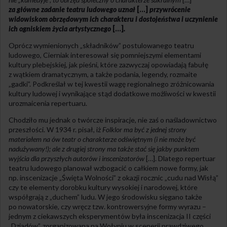
za główne zadanie teatru ludowego uznał
[…]
przywrócenie
widowiskom obrzędowym ich charakteru i dostojeństwa i uczynienie
ich ogniskiem życia artystycznego
[…]
.
Oprócz wymienionych „składników” postulowanego teatru
ludowego, Cierniak interesował się pomniejszymi elementami
kultury plebejskiej, jak pieśni, które zazwyczaj opowiadają fabułę
z wątkiem dramatycznym, a także podania, legendy, rozmaite
„gadki”. Podkreślał w tej kwestii wagę regionalnego zróżnicowania
kultury ludowej i wynikające stąd dodatkowe możliwości w kwestii
urozmaicenia repertuaru.
Chodziło mu jednak o twórcze inspiracje, nie zaś o naśladownictwo
przeszłości. W 1934 r. pisał, iż
Folklor ma być z jednej strony
materiałem na ów teatr o charakterze odświętnym (i nie może być
nadużywany!); ale z drugiej strony ma także stać się jakby punktem
wyjścia dla przyszłych autorów i inscenizatorów
[…]. Dlatego repertuar
teatru ludowego planował wzbogacić o całkiem nowe formy, jak
np. inscenizacje „Święta Wolności” z okazji rocznic „cudu nad Wisłą”
czy te elementy dorobku kultury wysokiej i narodowej, które
współgrają z „duchem” ludu. W jego środowisku sięgano także
po nowatorskie, czy wręcz tzw. kontrowersyjne formy wyrazu –
jednym z ciekawszych eksperymentów była inscenizacja II części
„Dziadów”, zorganizowana na Wołyniu w scenerii prawdziwego