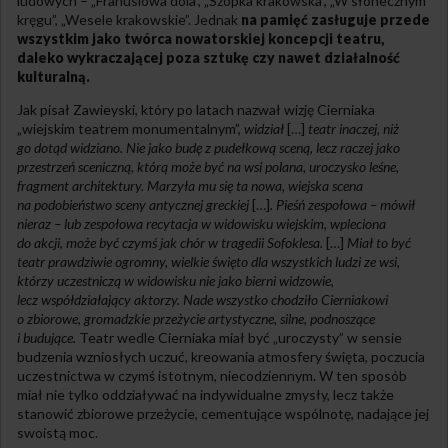
ludowych – „Franusiowa dola”, „Szopka krakowska”, „W słonecznym
kręgu”, „Wesele krakowskie”. Jednak
na pamięć zasługuje przede
wszystkim jako twórca nowatorskiej koncepcji teatru,
daleko wykraczającej poza sztukę czy nawet działalność
kulturalną.
Jak pisał Zawieyski, który po latach nazwał wizję Cierniaka
„wiejskim teatrem monumentalnym”,
widział
[…]
teatr inaczej, niż
go dotąd widziano. Nie jako budę z pudełkową sceną, lecz raczej jako
przestrzeń sceniczną, którą może być na wsi polana, uroczysko leśne,
fragment architektury. Marzyła mu się ta nowa, wiejska scena
na podobieństwo sceny antycznej greckiej
[…]
. Pieśń zespołowa – mówił
nieraz – lub zespołowa recytacja w widowisku wiejskim, wpleciona
do akcji, może być czymś jak chór w tragedii Sofoklesa.
[…]
Miał to być
teatr prawdziwie ogromny, wielkie święto dla wszystkich ludzi ze wsi,
którzy uczestniczą w widowisku nie jako bierni widzowie,
lecz współdziałający aktorzy. Nade wszystko chodziło Cierniakowi
o zbiorowe, gromadzkie przeżycie artystyczne, silne, podnoszące
i budujące.
Teatr wedle Cierniaka miał być „uroczysty” w sensie
budzenia wzniosłych uczuć, kreowania atmosfery święta, poczucia
uczestnictwa w czymś istotnym, niecodziennym. W ten sposób
miał nie tylko oddziaływać na indywidualne zmysły, lecz także
stanowić zbiorowe przeżycie, cementujące wspólnotę, nadające jej
swoistą moc.