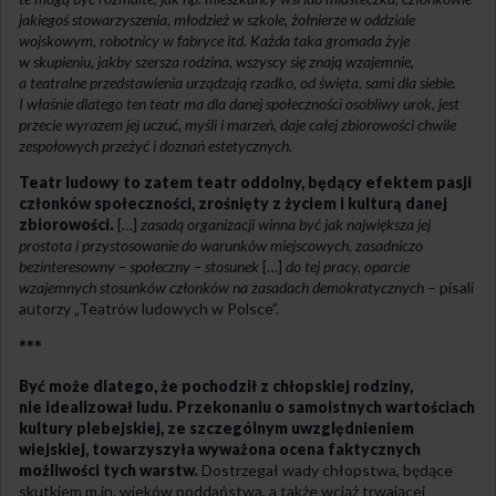
jakiegoś stowarzyszenia, młodzież w szkole, żołnierze w oddziale
wojskowym, robotnicy w fabryce itd. Każda taka gromada żyje
w skupieniu, jakby szersza rodzina, wszyscy się znają wzajemnie,
a teatralne przedstawienia urządzają rzadko, od święta, sami dla siebie.
I właśnie dlatego ten teatr ma dla danej społeczności osobliwy urok, jest
przecie wyrazem jej uczuć, myśli i marzeń, daje całej zbiorowości chwile
zespołowych przeżyć i doznań estetycznych.
Teatr ludowy to zatem teatr oddolny, będący efektem pasji
członków społeczności, zrośnięty z życiem i kulturą danej
zbiorowości.
[…]
zasadą organizacji winna być jak największa jej
prostota i przystosowanie do warunków miejscowych, zasadniczo
bezinteresowny – społeczny – stosunek
[…]
do tej pracy, oparcie
wzajemnych stosunków członków na zasadach demokratycznych
– pisali
autorzy „Teatrów ludowych w Polsce”.
***
Być może dlatego, że pochodził z chłopskiej rodziny,
nie idealizował ludu. Przekonaniu o samoistnych wartościach
kultury plebejskiej, ze szczególnym uwzględnieniem
wiejskiej, towarzyszyła wyważona ocena faktycznych
możliwości tych warstw.
Dostrzegał wady chłopstwa, będące
skutkiem m.in. wieków poddaństwa, a także wciąż trwającej