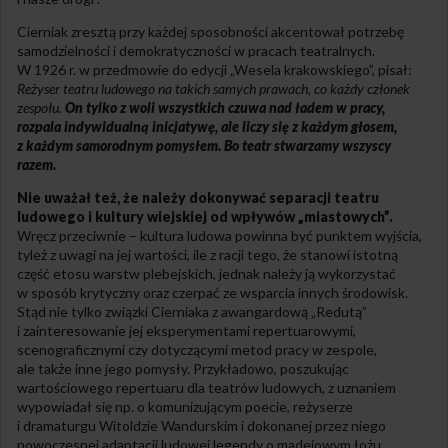
Cierniak zresztą przy każdej sposobności akcentował potrzebę
samodzielności i demokratyczności w pracach teatralnych.
W 1926 r. w przedmowie do edycji „Wesela krakowskiego”, pisał:
Reżyser teatru ludowego na takich samych prawach, co każdy członek
zespołu.
On tylko z woli wszystkich czuwa nad ładem w pracy,
rozpala indywidualną inicjatywę, ale liczy się z każdym głosem,
z każdym samorodnym pomysłem. Bo teatr stwarzamy wszyscy
razem.
Nie uważał też, że należy dokonywać separacji teatru
ludowego i kultury wiejskiej od wpływów „miastowych”.
Wręcz przeciwnie – kultura ludowa powinna być punktem wyjścia,
tyleż z uwagi na jej wartości, ile z racji tego, że stanowi istotną
część etosu warstw plebejskich, jednak należy ją wykorzystać
w sposób krytyczny oraz czerpać ze wsparcia innych środowisk.
Stąd nie tylko związki Cierniaka z awangardową „Redutą”
i zainteresowanie jej eksperymentami repertuarowymi,
scenograficznymi czy dotyczącymi metod pracy w zespole,
ale także inne jego pomysły. Przykładowo, poszukując
wartościowego repertuaru dla teatrów ludowych, z uznaniem
wypowiadał się np. o komunizującym poecie, reżyserze
i dramaturgu Witoldzie Wandurskim i dokonanej przez niego
nowoczesnej adaptacji ludowej legendy o madejowym łożu.