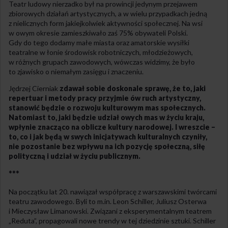
Teatr ludowy nierzadko był na prowincji jedynym przejawem
zbiorowych działań artystycznych, a w wielu przypadkach jedną
z nielicznych form jakiejkolwiek aktywności społecznej. Na wsi
w owym okresie zamieszkiwało zaś 75% obywateli Polski.
Gdy do tego dodamy małe miasta oraz amatorskie wysiłki
teatralne w łonie środowisk robotniczych, młodzieżowych,
w różnych grupach zawodowych, wówczas widzimy, że było
to zjawisko o niemałym zasięgu i znaczeniu.
Jędrzej Cierniak
zdawał sobie doskonale sprawę, że to, jaki
repertuar i metody pracy przyjmie ów ruch artystyczny,
stanowić będzie o rozwoju kulturowym mas społecznych.
Natomiast to, jaki będzie udział owych mas w życiu kraju,
wpłynie znacząco na oblicze kultury narodowej. I wreszcie –
to, co i jak będą w swych inicjatywach kulturalnych czyniły,
nie pozostanie bez wpływu na ich pozycję społeczną, siłę
polityczną i udział w życiu publicznym.
***
Na początku lat 20. nawiązał współpracę z warszawskimi twórcami
teatru zawodowego. Byli to m.in. Leon Schiller, Juliusz Osterwa
i Mieczysław Limanowski. Związani z eksperymentalnym teatrem
„Reduta”, propagowali nowe trendy w tej dziedzinie sztuki. Schiller