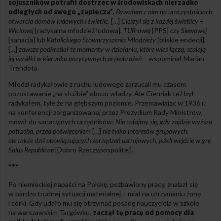
sojuszników potrafił dostrzec w środowiskach nierzadko
odległych od swego „zaplecza”.
Bywałem z nim na uroczystościach
otwarcia domów ludowych i świetlic.
[…]
Cieszył się z każdej świetlicy –
Wiciowej
[radykalna młodzież ludowa]
, TUR-owej
[PPS]
czy Siewowej
[sanacja]
lub Katolickiego Stowarzyszenia Młodzieży
[bliskie endecji]
.
[…]
zawsze podkreślał te momenty w działaniu, które wieś łączą, scalają
jej wysiłki w kierunku pozytywnych przeobrażeń
– wspominał Marian
Trendota.
Młodzi radykałowie z ruchu ludowego zarzucali mu czasem
pozostawanie „na służbie” obozu władzy. Ale Cierniak też był
radykałem, tyle że na głębszym poziomie. Przemawiając w 1936 r.
na konferencji zorganizowanej przez Prezydium Rady Ministrów,
mówił do sanacyjnych urzędników:
Nie cofajmy się, gdy zajdzie wyższa
potrzeba, przed poświęceniem
[…]
nie tylko interesów grupowych,
ale także dziś obowiązujących zarządzeń ustrojowych, jeżeli wejdzie w grę
Salus Republicae
[Dobro Rzeczypospolitej].
***
Po niemieckiej napaści na Polskę, pozbawiony pracy, znalazł się
w bardzo trudnej sytuacji materialnej – miał na utrzymaniu żonę
i córki. Gdy udało mu się otrzymać posadę nauczyciela w szkole
na warszawskim Targówku,
zaczął tę pracę od pomocy dla