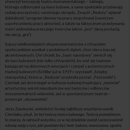
stworzył koncepcję teatru monumentalnego – takiego,
którego odbiorcami są masy ludowe, a same spektakle przybierają
rodzaj uroczystości, swoistego obrzędu. Zespół „Reduty” opierał
działalność i program ideowy na pracy zespołowej (swoistym
uspołecznieniu pracy aktorów), a także na faktycznym przeżywaniu
treści widowiska przez jego twórców (aktor „jest” daną postacią,
nie zaś ją „gra”).
Sojusz wielkomiejskich eksperymentatorów z chłopskim
społecznikiem wynikał z podobnych dążeń, choć nieco inaczej
akcentowanych. Oni chcieli, by „teatr narodowy” zwrócił się
do mas ludowych (nie tylko chłopskich), by stał się teatrem
bazującym na zbiorowych emocjach i czerpał z autentycznych
tradycji ludowych (Schiller już w 1919 r. wystawił „Szopkę
staropolską”, która w „Reducie” przybrała postać „Pastorałki”).
Cierniak zaś dostrzegał w kulturze ludowej inspirujący „materiał”
artystyczny, wśród mieszkańców wsi twórców i odbiorców
monumentalnych widowisk, zaś w spontanicznym teatrze –
potencjał „obywatelski”.
Jerzy Zawieyski, wieloletni i bodaj najbliższy współpracownik
Cierniaka, pisał, że
był twórcą teatru ludowego. Twórcą prawdziwym,
to znaczy, że odrzucił wszystko, co w tej dziedzinie zastał i urzeczywistnił
własną wizję o tym, jaki powinien być teatr ludowy, nowoczesny, zgodny