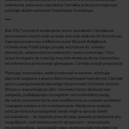
cmentarza, dokonana z aprobatą Cierniaka przez pozostającego
pod jego dużym wpływem Stanisława Iłowskiego.
***
Rok 1927 przyniósł wydarzenie, które umożliwiło Cierniakowi
promowanie swoich wizji na skalę znacznie większą niż dotychczas.
Zaproponowano mu w Ministerstwie Wyznań Religijnych
i Oświecenia Publicznego posadę wizytatora ds. oświaty
dorosłych, uniwersytetów ludowych i teatru ludowego. Choć
praca ta wiązała się z pensją znacznie mniejszą niż na stanowisku
wicedyrektora prywatnego gimnazjum, Cierniak przyjął propozycję.
Piastując stanowisko, wiele przebywał w terenie, wizytując
placówki związane z amatorskimi inicjatywami teatralnymi. Cierniak
oprócz zaangażowania ideowego dysponował też innym atutem.
Wszyscy wspominają go jako człowieka łatwo zjednującego
sympatię, podbijającego szczególnie serca młodzieży pasją,
ale także sposobem bycia oraz wrażliwością na rozmaite problemy
i zaangażowaniem w ich rozwiązywanie. Niezliczone wyjazdy,
podczas których propagował swoje wizje w sposób daleki
od standardu – do legendy przeszły jego gawędy przeplatane grą
na gęślikach, czyli miniaturowych skrzypcach – przysparzały
mu zwolenników, zaszczepiały idee, przekonywały młodzież i jej