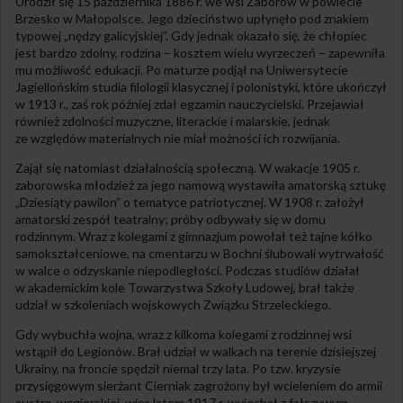
Urodził się 15 października 1886 r. we wsi Zaborów w powiecie
Brzesko w Małopolsce. Jego dzieciństwo upłynęło pod znakiem
typowej „nędzy galicyjskiej”. Gdy jednak okazało się, że chłopiec
jest bardzo zdolny, rodzina – kosztem wielu wyrzeczeń – zapewniła
mu możliwość edukacji. Po maturze podjął na Uniwersytecie
Jagiellońskim studia filologii klasycznej i polonistyki, które ukończył
w 1913 r., zaś rok później zdał egzamin nauczycielski. Przejawiał
również zdolności muzyczne, literackie i malarskie, jednak
ze względów materialnych nie miał możności ich rozwijania.
Zajął się natomiast działalnością społeczną. W wakacje 1905 r.
zaborowska młodzież za jego namową wystawiła amatorską sztukę
„Dziesiąty pawilon” o tematyce patriotycznej. W 1908 r. założył
amatorski zespół teatralny; próby odbywały się w domu
rodzinnym. Wraz z kolegami z gimnazjum powołał też tajne kółko
samokształceniowe, na cmentarzu w Bochni ślubowali wytrwałość
w walce o odzyskanie niepodległości. Podczas studiów działał
w akademickim kole Towarzystwa Szkoły Ludowej, brał także
udział w szkoleniach wojskowych Związku Strzeleckiego.
Gdy wybuchła wojna, wraz z kilkoma kolegami z rodzinnej wsi
wstąpił do Legionów. Brał udział w walkach na terenie dzisiejszej
Ukrainy, na froncie spędził niemal trzy lata. Po tzw. kryzysie
przysięgowym sierżant Cierniak zagrożony był wcieleniem do armii
austro-węgierskiej, więc latem 1917 r. wyjechał z fałszywym