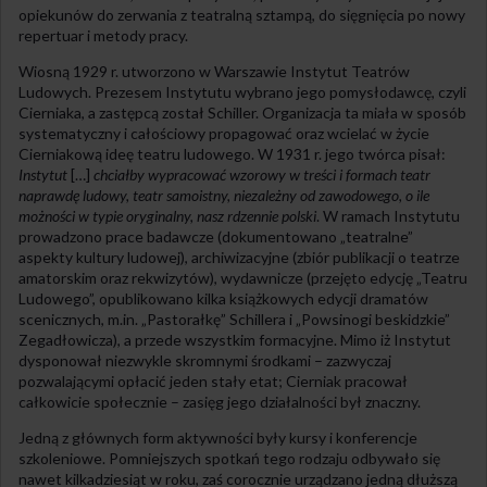
opiekunów do zerwania z teatralną sztampą, do sięgnięcia po nowy
repertuar i metody pracy.
Wiosną 1929 r. utworzono w Warszawie Instytut Teatrów
Ludowych. Prezesem Instytutu wybrano jego pomysłodawcę, czyli
Cierniaka, a zastępcą został Schiller. Organizacja ta miała w sposób
systematyczny i całościowy propagować oraz wcielać w życie
Cierniakową ideę teatru ludowego. W 1931 r. jego twórca pisał:
Instytut
[…]
chciałby wypracować wzorowy w treści i formach teatr
naprawdę ludowy, teatr samoistny, niezależny od zawodowego, o ile
możności w typie oryginalny, nasz rdzennie polski
. W ramach Instytutu
prowadzono prace badawcze (dokumentowano „teatralne”
aspekty kultury ludowej), archiwizacyjne (zbiór publikacji o teatrze
amatorskim oraz rekwizytów), wydawnicze (przejęto edycję „Teatru
Ludowego”, opublikowano kilka książkowych edycji dramatów
scenicznych, m.in. „Pastorałkę” Schillera i „Powsinogi beskidzkie”
Zegadłowicza), a przede wszystkim formacyjne. Mimo iż Instytut
dysponował niezwykle skromnymi środkami – zazwyczaj
pozwalającymi opłacić jeden stały etat; Cierniak pracował
całkowicie społecznie – zasięg jego działalności był znaczny.
Jedną z głównych form aktywności były kursy i konferencje
szkoleniowe. Pomniejszych spotkań tego rodzaju odbywało się
nawet kilkadziesiąt w roku, zaś corocznie urządzano jedną dłuższą