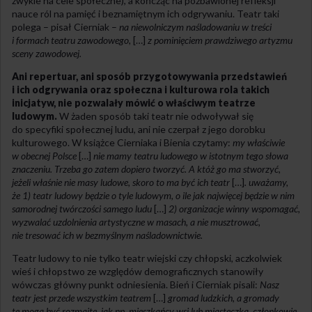
zwykle na cele społeczne), a kończąc na pozbawionej refleksji
nauce ról na pamięć i beznamiętnym ich odgrywaniu. Teatr taki
polega – pisał Cierniak –
na niewolniczym naśladowaniu w treści
i formach teatru zawodowego,
[…]
z pominięciem prawdziwego artyzmu
sceny zawodowej.
Ani repertuar, ani sposób przygotowywania przedstawień
i ich odgrywania oraz społeczna i kulturowa rola takich
inicjatyw, nie pozwalały mówić o właściwym teatrze
ludowym.
W żaden sposób taki teatr nie odwoływał się
do specyfiki społecznej ludu, ani nie czerpał z jego dorobku
kulturowego. W książce Cierniaka i Bienia czytamy:
my właściwie
w obecnej Polsce
[…]
nie mamy teatru ludowego w istotnym tego słowa
znaczeniu. Trzeba go zatem dopiero tworzyć. A któż go ma stworzyć,
jeżeli właśnie nie masy ludowe, skoro to ma być ich teatr
[…]
. uważamy,
że 1) teatr ludowy będzie o tyle ludowym, o ile jak najwięcej będzie w nim
samorodnej twórczości samego ludu
[…]
2) organizacje winny wspomagać,
wyzwalać uzdolnienia artystyczne w masach, a nie musztrować,
nie tresować ich w bezmyślnym naśladownictwie.
Teatr ludowy to nie tylko teatr wiejski czy chłopski, aczkolwiek
wieś i chłopstwo ze względów demograficznych stanowiły
wówczas główny punkt odniesienia. Bień i Cierniak pisali:
Nasz
teatr jest przede wszystkim teatrem
[…]
gromad ludzkich, a gromady
te mogą być rozmaite, jak np. mieszkańcy wsi lub miasteczka, członkowie