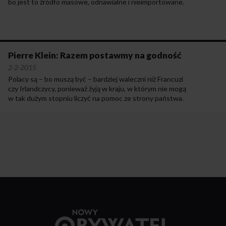
bo jest to źródło masowe, odnawialne i nieimportowane.
Pierre Klein: Razem postawmy na godność
2-2-2015
Polacy są – bo muszą być – bardziej waleczni niż Francuzi
czy Irlandczycy, ponieważ żyją w kraju, w którym nie mogą
w tak dużym stopniu liczyć na pomoc ze strony państwa.
Przejdź
do