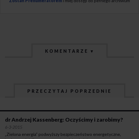
Zostań Prenumeratorem
i miej dostęp do pełnego archiwum
KOMENTARZE ▾
PRZECZYTAJ POPRZEDNIE
dr Andrzej Kassenberg: Oczyścimy i zarobimy?
6-3-2015
„Zielona energia” podwyższy bezpieczeństwo energetyczne,