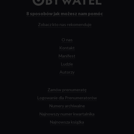
strony
głównej
8 sposobów
jak możesz nam pomóc
Zobacz kto nas rekomenduje
O nas
Kontakt
Manifest
Ludzie
Autorzy
Zamów prenumeratę
Logowanie dla Prenumeratorów
Numery archiwalne
Najnowszy numer kwartalnika
Najnowsza książka