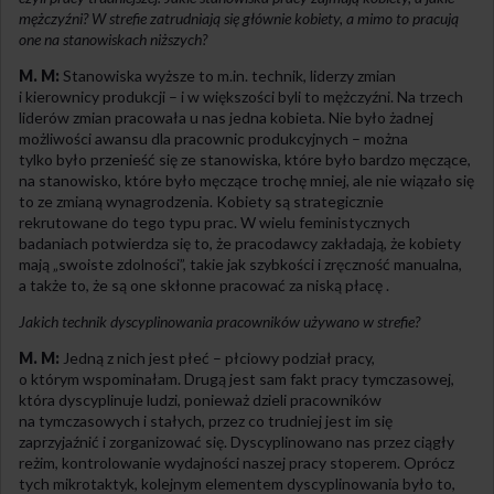
mężczyźni? W strefie zatrudniają się głównie kobiety, a mimo to pracują
one na stanowiskach niższych?
M. M:
Stanowiska wyższe to m.in. technik, liderzy zmian
i kierownicy produkcji – i w większości byli to mężczyźni. Na trzech
liderów zmian pracowała u nas jedna kobieta. Nie było żadnej
możliwości awansu dla pracownic produkcyjnych – można
tylko było przenieść się ze stanowiska, które było bardzo męczące,
na stanowisko, które było męczące trochę mniej, ale nie wiązało się
to ze zmianą wynagrodzenia. Kobiety są strategicznie
rekrutowane do tego typu prac. W wielu feministycznych
badaniach potwierdza się to, że pracodawcy zakładają, że kobiety
mają „swoiste zdolności”, takie jak szybkości i zręczność manualna,
a także to, że są one skłonne pracować za niską płacę .
Jakich technik dyscyplinowania pracowników używano w strefie?
M. M:
Jedną z nich jest płeć – płciowy podział pracy,
o którym wspominałam. Drugą jest sam fakt pracy tymczasowej,
która dyscyplinuje ludzi, ponieważ dzieli pracowników
na tymczasowych i stałych, przez co trudniej jest im się
zaprzyjaźnić i zorganizować się. Dyscyplinowano nas przez ciągły
reżim, kontrolowanie wydajności naszej pracy stoperem. Oprócz
tych mikrotaktyk, kolejnym elementem dyscyplinowania było to,