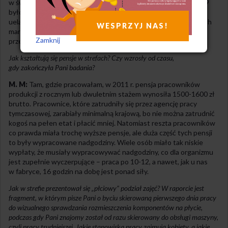
w świetle pokryzysowej redukcji zatrudnienia. Do lat 2008-2009
było to bardziej prawdopodobne, ale teraz wciąż postępuje
uelastycznienie, jeszcze łatwiej jest agencjom dokonywać takich
WESPRZYJ NAS!
manipulacji, by pracownicy później (lub wcale) zostawali przejęci
Zamknij
przez pracodawcę-użytkownika.
Jak kształtują się pensje w strefach? Czy wzrosły od czasu,
gdy zakończyła Pani badania?
M. M:
Tam, gdzie pracowałam, w 2011 r. pensja pracowników
produkcji z rocznym lub dwuletnim stażem wynosiła 1500-1600 zł
brutto. Pracownice, które zatrudniły się przez agencję pracy
tymczasowej, zarabiały minimalną krajową, bo nie można zatrudnić
kogoś na pełen etat i płacić mniej. Natomiast reszta pracowników
co prawda miała trochę wyższe pensje, ale duża część tych pensji
to były wypracowane nadgodziny. Wiele osób miało tak niskie
wypłaty, że musiały wypracowywać nadgodziny, co dla organizmu
jest zupełnie wyczerpujące – praca po 10-12, a nawet, jak u nas
w fabryce, 16 godzin na dobę jest ponad siły.
Jak w strefie prezentował się „płciowy” podział zajęć? W raporcie jest
fragment, w którym pisze Pani o byciu skierowaną pierwszego dnia pracy
do wizualnego sprawdzania rozmieszczenia komponentów na płycie,
podczas gdy Pani znajomy został od razu skierowany do obsługi maszyny,
czyli pracy trudniejszej. Jakie stanowiska pracy zajmują kobiety, a jakie