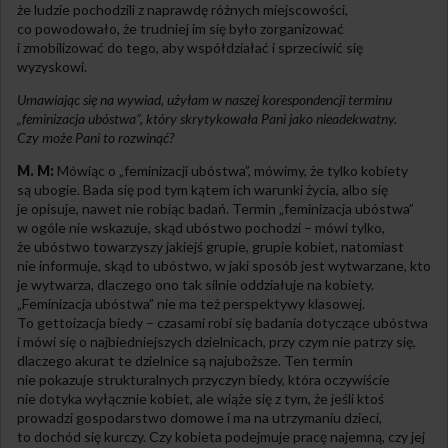
że ludzie pochodzili z naprawdę różnych miejscowości,
co powodowało, że trudniej im się było zorganizować
i zmobilizować do tego, aby współdziałać i sprzeciwić się
wyzyskowi.
Umawiając się na wywiad, użyłam w naszej korespondencji terminu
„feminizacja ubóstwa”, który skrytykowała Pani jako nieadekwatny.
Czy może Pani to rozwinąć?
M. M:
Mówiąc o „feminizacji ubóstwa”, mówimy, że tylko kobiety
są ubogie. Bada się pod tym kątem ich warunki życia, albo się
je opisuje, nawet nie robiąc badań. Termin „feminizacja ubóstwa”
w ogóle nie wskazuje, skąd ubóstwo pochodzi – mówi tylko,
że ubóstwo towarzyszy jakiejś grupie, grupie kobiet, natomiast
nie informuje, skąd to ubóstwo, w jaki sposób jest wytwarzane, kto
je wytwarza, dlaczego ono tak silnie oddziałuje na kobiety.
„Feminizacja ubóstwa” nie ma też perspektywy klasowej.
To gettoizacja biedy – czasami robi się badania dotyczące ubóstwa
i mówi się o najbiedniejszych dzielnicach, przy czym nie patrzy się,
dlaczego akurat te dzielnice są najuboższe. Ten termin
nie pokazuje strukturalnych przyczyn biedy, która oczywiście
nie dotyka wyłącznie kobiet, ale wiąże się z tym, że jeśli ktoś
prowadzi gospodarstwo domowe i ma na utrzymaniu dzieci,
to dochód się kurczy. Czy kobieta podejmuje pracę najemną, czy jej