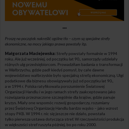
***
Proszę na początek nakreślić ogólne tło – czym są specjalne strefy
ekonomiczne, na mocy jakiego prawa powstały itp.
Małgorzata Maciejewska:
Strefy powstały formalnie w 1994
roku. Ale już wcześniej, od początku lat 90., samorządy udzielały
różnych ulg przedsiębiorcom. Prowadziłam badania o transformacji
w Wałbrzychu, gdzie padł kiedyś pomysł, by całe dawne
województwo wałbrzyskie było specjalną strefą ekonomiczną. Ulgi
podatkowe dla biznesu obowiązywały już od początku lat 90.,
a w 1994 r. Polska ratyfikowała porozumienie Światowej
Organizacji Handlu i w jego ramach strefy zaakceptowano jako
rozwiązania przeznaczone szczególnie dla krajów, gdzie panuje
kryzys. Miały one wspomóc rozwój gospodarczy, rozumiany
przez Światową Organizację Handlu bardzo wąsko – jako wzrost
stopy PKB. W 1994 r. nic się jeszcze nie działo, powstała
tylko pierwsza ustawa dotycząca stref. W rzeczywistości produkcja
w większości stref ruszyła później, bo po roku 2000.