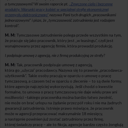
a tymczasowymi? W
swoim raporcie pt.
„Zmęczone ciała i bezcenne
produkty. Warunki pracy kobiet w specjalnej strefie ekonomicznej
przemysłu elektronicznego”
nazywa Pani tych drugich „pracownikami
jednorazowymi” i pisze, że „tymczasowość zatrudnienia jest rodzajem
kontroli”.
M. M:
Tymczasowe zatrudnienie polega przede wszystkim na tym,
że pracuje się jako pracownik, który jest „w leasingu”, czyli jest
wynajmowany przez agencję firmie, która prowadzi produkcję.
I podpisuje umowę z agencją, nie z firmą produkcyjną ze strefy?
M. M:
Tak, pracownik podpisuje umowę z agencją,
która go „użycza” pracodawcy. Nazywa się to prawnie „pracodawca-
użytkownik”. Takie osoby pracują w oparciu o umowę o pracę
tymczasową, a czasem też w oparciu o zlecenie – to są dwie formy,
które agencje najczęściej wykorzystują. Jeśli chodzi o kwestie
formalne, to umowa o pracę tymczasową nie daje wielu praw ani
możliwości –takiego pracownika można bardzo łatwo zwolnić,
nie może on brać urlopu na żądanie przez pół roku i nie ma żadnych
gwarancji zatrudnienia. Istnieje prawo mówiące, że pracownik
może w agencji przepracować maksymalnie 18 miesięcy,
a następnie powinien już zostać zatrudniony przez firmę,
której świadczy pracę – ale to fikcja, agencje bardzo często żonglują