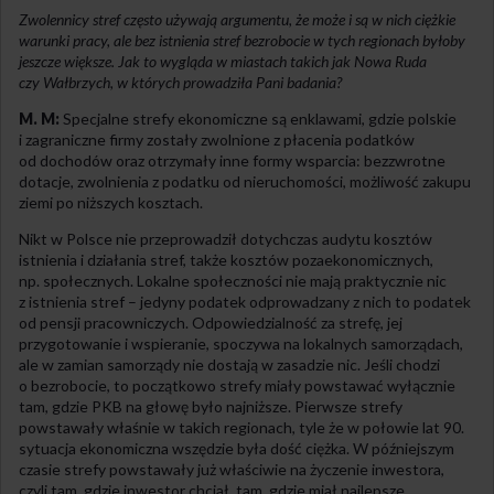
Zwolennicy stref często używają argumentu, że może i są w nich ciężkie
warunki pracy, ale bez istnienia stref bezrobocie w tych regionach byłoby
jeszcze większe. Jak to wygląda w miastach takich
jak Nowa Ruda
czy Wałbrzych, w których prowadziła Pani badania?
M. M:
Specjalne strefy ekonomiczne są enklawami, gdzie polskie
i zagraniczne firmy zostały zwolnione z płacenia podatków
od dochodów oraz otrzymały inne formy wsparcia: bezzwrotne
dotacje, zwolnienia z podatku od nieruchomości, możliwość zakupu
ziemi po niższych kosztach.
Nikt w Polsce nie przeprowadził dotychczas audytu kosztów
istnienia i działania stref, także kosztów pozaekonomicznych,
np. społecznych. Lokalne społeczności nie mają praktycznie nic
z istnienia stref – jedyny podatek odprowadzany z nich to podatek
od pensji pracowniczych. Odpowiedzialność za strefę, jej
przygotowanie i wspieranie, spoczywa na lokalnych samorządach,
ale w zamian samorządy nie dostają w zasadzie nic. Jeśli chodzi
o bezrobocie, to początkowo strefy miały powstawać wyłącznie
tam, gdzie PKB na głowę było najniższe. Pierwsze strefy
powstawały właśnie w takich regionach, tyle że w połowie lat 90.
sytuacja ekonomiczna wszędzie była dość ciężka. W późniejszym
czasie strefy powstawały już właściwie na życzenie inwestora,
czyli tam, gdzie inwestor chciał, tam, gdzie miał najlepsze