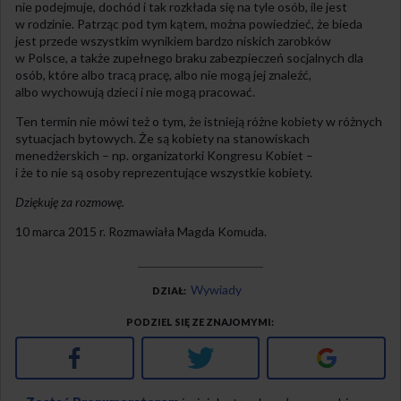
nie podejmuje, dochód i tak rozkłada się na tyle osób, ile jest
w rodzinie. Patrząc pod tym kątem, można powiedzieć, że bieda
jest przede wszystkim wynikiem bardzo niskich zarobków
w Polsce, a także zupełnego braku zabezpieczeń socjalnych dla
osób, które albo tracą pracę, albo nie mogą jej znaleźć,
albo wychowują dzieci i nie mogą pracować.
Ten termin nie mówi też o tym, że istnieją różne kobiety w różnych
sytuacjach bytowych. Że są kobiety na stanowiskach
menedżerskich – np. organizatorki Kongresu Kobiet –
i że to nie są osoby reprezentujące wszystkie kobiety.
Dziękuję za rozmowę.
10 marca 2015 r. Rozmawiała Magda Komuda.
Wywiady
DZIAŁ
PODZIEL SIĘ ZE ZNAJOMYMI
Facebook
Twitter
Google+