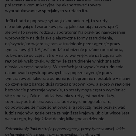
połączenie komunikacyjne, by eksportować towary
wyprodukowane w specjalnych strefach itp.
Jeśli chodzi o poprawę sytuacji ekonomicznej, to strefy
nie odbiegają od warunków pracy, jakie panują „na zewnątrz”,
ale były to swego rodzaju „laboratoria”. Na przykład najwcześniej
wprowadziły na dużą skalę elastyczne formy zatrudnienia,
najszybciej rozwijało się tam zatrudnienie przez agencje pracy
tymczasowej itd. A jeśli chodzi o obniżenie poziomu bezrobocia,
to być może po części strefy na to wpłynęły, ale patrząc na taki
region jak wałbrzyski, widzimy, że zatrudnienie w nich znalazła
niewielka część populacji. W strefach jest wysokie zatrudnienie
na umowach cywilnoprawnych czy poprzez agencje pracy
tymczasowej. Takie zatrudnienie jest ogromnie niestabilne – mamy
do czynienia z bardzo dużą rotacją pracowników, a skoro w regionie
bezrobocie pozostaje wysokie, to strefy mogą często wymieniać
siłę roboczą. Zakres oddziaływania strefy jest bardzo duży,
to znaczy potrafi ona zasysać ludzi z ogromnego obszaru,
co powoduje, że może żonglować siłą roboczą, może pozyskiwać
ludzi z rejonów, gdzie praca za najniższą krajową lub ciut więcej jest
warta tego, by dojeżdżać do niej kilka godzin dziennie.
Zatrudniła się Pani w strefie poprzez agencję pracy tymczasowej. Jakie
są formalne różnice pomiędzy pracownikami etatowymi