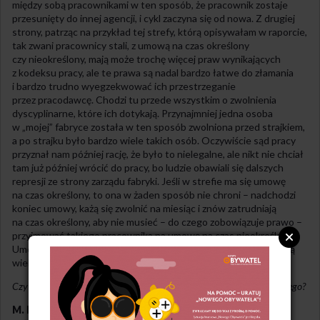
między sobą pracownikami w ten sposób, że pracownik zostaje
przesunięty do innej agencji, i cykl zaczyna się od nowa. Z drugiej
strony, patrząc na przykład tej strefy, którą opisywałam w raporcie,
tak zwani pracownicy stali, z umową na czas określony
czy nieokreślony, mają może trochę więcej praw wynikających
z kodeksu pracy, ale te prawa są nadal bardzo łatwe do złamania
i bardzo trudno wyegzekwować ich przestrzeganie
przez pracodawcę. Chodzi tu przede wszystkim o zwolnienia
dyscyplinarne, które ich dotykają. Przynajmniej jedna osoba
w „mojej” fabryce została w ten sposób zwolniona przed strajkiem,
a po strajku było bardzo wiele takich osób. Oczywiście sąd pracy
przyznał nam później rację, że było to nielegalne, ale nikt nie chciał
tam już później wrócić do pracy, bo ludzie obawiali się dalszych
represji ze strony zarządu fabryki. Jeśli w strefie ma się umowę
na czas określony, to ona w żaden sposób nie chroni – nadchodzi
koniec umowy, każą się zwolnić na miesiąc i znów zatrudniają
na czas określony, aby nie musieć – do czego zobowiązuje prawo –
przyjmować takiego pracownika na umowę na czas nieokreślony.
Umowy kodeksowe też tracą tu swoją moc, bo pracodawcy mają
wielką siłę, by łamać w Polsce prawo.
Czy jest możliwość „awansu” z pracownika tymczasowego na etatowego?
M. M:
Wydaje mi się, że obecnie jest to jeszcze trudniejsze