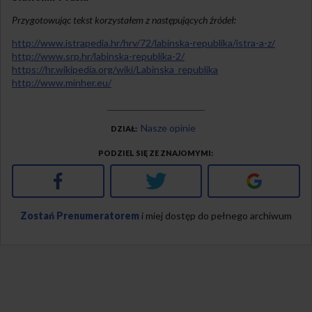
Przygotowując tekst korzystałem z następujących źródeł:
http://www.istrapedia.hr/hrv/72/labinska-republika/istra-a-z/
http://www.srp.hr/labinska-republika-2/
https://hr.wikipedia.org/wiki/Labinska_republika
http://www.minher.eu/
Nasze opinie
DZIAŁ
PODZIEL SIĘ ZE ZNAJOMYMI
Facebook
Twitter
Google+
Zostań Prenumeratorem
i miej dostęp do pełnego archiwum