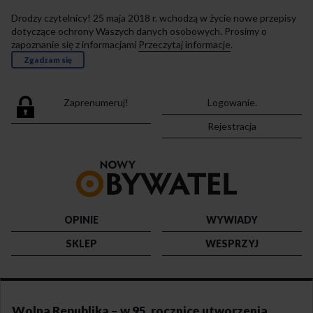
Drodzy czytelnicy! 25 maja 2018 r. wchodzą w życie nowe przepisy
dotyczące ochrony Waszych danych osobowych. Prosimy o
zapoznanie się z informacjami
Przeczytaj informacje
.
Zgadzam się
Zaprenumeruj!
Logowanie.
Rejestracja
Przejdź
do
strony
głównej
OPINIE
WYWIADY
SKLEP
WESPRZYJ
Wolna Republika – w 95. rocznicę utworzenia