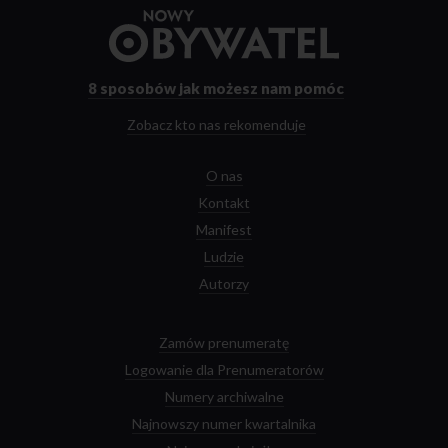
Lekcja Radia Maryja nadal nie została przez was odrobiona.
Przejdź
do
strony
głównej
8 sposobów
jak możesz nam pomóc
Zobacz kto nas rekomenduje
O nas
Kontakt
Manifest
Ludzie
Autorzy
Zamów prenumeratę
Logowanie dla Prenumeratorów
Numery archiwalne
Najnowszy numer kwartalnika