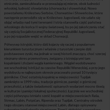
etnicznie, zamieszkiwała w przeważającej mierze, obok ludności
włoskiej, ludność słowiańska (chorwacka i słoweńska). Nowo
powstałemu Królestwu Serbów, Chorwatów i Słoweńców, które
następnie przerodziło się w Królestwo Jugosławii, nie udało się
objąć władzy nad tymi terenami i Istria stanowiła część państwa
włoskiego do końca II wojny światowej, by po jej zakończeniu stać
się częścią Socjalistycznej Federacyjnej Republiki Jugosławii,
a po jej rozpadzie wejść w skład Chorwacji.
Półwysep istryjski, który dziś kojarzy się raczej z popularnym
kierunkiem turystycznym i właśnie z turystyki czerpie dziś
podstawowe zyski, ma jednak w swej historii znaczący, choć szerzej
nieznany okres przemysłowy, związany z istniejącymi tam
kopalniami i złożami węgla kamiennego. Węgiel wydobywano
we wschodniej Istrii już za czasów Republiki Weneckiej, a przy jego
wydobyciu w najlepszym okresie pracowało ponad 10 tysięcy
górników. Choć ostatnią kopalnię w miejscowości Tupljak
zamknięto w 1999 roku, tradycje górnicze, pamięć o górniczej
przeszłości, a także świadomość opisanych wydarzeń mocno tkwią
w kulturze i pamięci lokalnej społeczności. Łącznie we wschodniej
części półwyspu istniało sześć kopalń w miejscowościach Raša,
Strmac, Labin, Potpićan, Ripenda oraz Tupljak. Centralny ośrodek
tego obszaru stanowi miejscowość Labin, dlatego opisywany
subregion Istrii określa się mianem Ziemi Labińskiej, a powołane