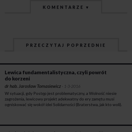
KOMENTARZE ▾
PRZECZYTAJ POPRZEDNIE
Lewica fundamentalistyczna, czyli powrót
do korzeni
dr hab. Jarosław Tomasiewicz
·
1-3-2016
W sytuacji, gdy Postęp jest problematyczny, a Wolność niesie
zagrożenia, lewicowy projekt adekwatny do ery zamętu musi
ogniskować się wokół idei Solidarności (Braterstwa, jak kto woli).
To właśnie poszukiwanie bezpieczeństwa, stabilizacji, oparcia
w obliczu narastającego chaosu pcha ludzi w objęcia prawicy.
Oczywiście solidarne społeczności mogą być rozmaicie
zorganizowane – rolą lewicy jest walka, by stosunki międzyludzkie