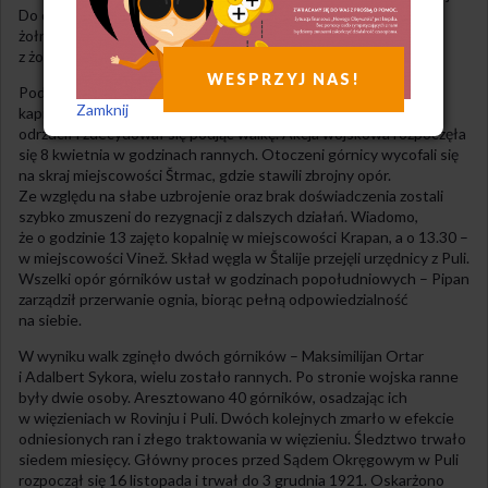
Do działań zaangażowano około 1000 dobrze uzbrojonych
żołnierzy – do portu w Štalije wpłynęły dwa okręty wojenne
z żołnierzami.
WESPRZYJ NAS!
Podczas rozmów z Pipanem władze zaproponowały górnikom
Zamknij
kapitulację, którą przywódca związkowy w imieniu górników
odrzucił i zdecydował się podjąć walkę. Akcja wojskowa rozpoczęła
się 8 kwietnia w godzinach rannych. Otoczeni górnicy wycofali się
na skraj miejscowości Štrmac, gdzie stawili zbrojny opór.
Ze względu na słabe uzbrojenie oraz brak doświadczenia zostali
szybko zmuszeni do rezygnacji z dalszych działań. Wiadomo,
że o godzinie 13 zajęto kopalnię w miejscowości Krapan, a o 13.30 –
w miejscowości Vinež. Skład węgla w Štalije przejęli urzędnicy z Puli.
Wszelki opór górników ustał w godzinach popołudniowych – Pipan
zarządził przerwanie ognia, biorąc pełną odpowiedzialność
na siebie.
W wyniku walk zginęło dwóch górników – Maksimilijan Ortar
i Adalbert Sykora, wielu zostało rannych. Po stronie wojska ranne
były dwie osoby. Aresztowano 40 górników, osadzając ich
w więzieniach w Rovinju i Puli. Dwóch kolejnych zmarło w efekcie
odniesionych ran i złego traktowania w więzieniu. Śledztwo trwało
siedem miesięcy. Główny proces przed Sądem Okręgowym w Puli
rozpoczął się 16 listopada i trwał do 3 grudnia 1921. Oskarżono