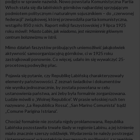
podjęto w sprawie nazwisk. Nowo powstała Komunistyczna Partia
Włoch stała się dla labińskich górników najbardziej sprzyjającym
podmiotem politycznym i naturalnym sojusznikiem – do „czerwonej
federacji” związkowej, której przewodziła partia komunistyczna,
wstąpiło 850 z nich. Raport milicji faszystowskiej z 9 lipca 1925
roku mówił:
Miasto Labin, jak wiadomo, jest niezmiennie głównym
centrum bolszewizmu w Istrii.
Mimo działań faszystów próbujących uniemożliwić jakąkolwiek
aktywność samoorganizacyjną górników, ci w 1925 roku
zastrajkowali ponownie. Co więcej, udało im się wywalczyć 25-
procetową podwyżkę płac.
Pojawia się pytanie, czy Republikę Labińską charakteryzowały
elementy państwowości. Z zeznań świadków i dokumentów
nie wynika jednoznacznie, by została powołana w celu
ustanowienia państwa, ani żeby była formalnie zorganizowana.
Ludzie mówili o „Wolnej Republice”. W prasie włoskiej ruch ten
nazywano „La Repubblica Rossa”, „San Marino Comunista” bądź
„Comune Parigina Istriana”.
Chociaż formalnie nie została nigdy proklamowana, Republika
Labińska pozostawiła trwałe ślady w regionie Labinu, a jej istnienie
miało znacznie szerszy oddźwięk. Wydarzenia te należy postrzegać
i interpretować w kontekście ówczesnych możliwości, szczególnie