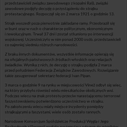
przedstawicieli związku zawodowego z kopalni Raš), związki
zawodowe podjęły decyzję o przystąpieniu do strajku
protestacyjnego. Rozpoczął się on 2 marca 1921 o godzinie 13.
Strajk wyszedł poza pierwotnie zakładane ramy. Przeobraził się
w bunt oraz w ruch o charakterze politycznym, ekonomicznym
i rewolucyjnym. Trwał 37 dni i został stłumiony po interwencji
wojskowej. Uczestniczyło w nim ponad 2000 osób, przedstawicieli
co najmniej siedmiu różnych narodowości.
Z braku innych dokumentów, wszystkie informacje opierają się
na oficjalnych państwowych źródłach włoskich oraz relacjach
świadków. Wynika z nich, że decyzję o strajku podjęła 2 marca
przed południem Federacja Związków Zawodowych. Rozwiązanie
takie zasugerował sekretarz federacji Ivan Pipan.
3 marca o godzinie 9 na rynku w miejscowości Vinež odbył się wiec,
na który przybyło również wielu mieszkańców okolicznych wsi.
Podczas wiecu na znak protestu przeciw narastającemu terrorowi
faszystowskiemu potwierdzono uczestnictwo w strajku.
Po zakończeniu wiecu miały miejsce incydenty pomiędzy
strajkującymi a faszystami, wiele osób zostało rannych.
Narodowe Konsorcjum Spółdzielcze Produkcji Węgla i Jego
Pochodnych z Florencji wydało następującą odezwę do górników,