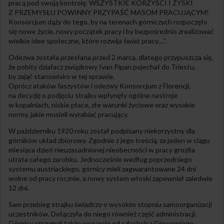
pracą pod swoją kontrolę. WSZYSTKIE KORZYŚCI I ZYSKI
Z PRZEMYSŁU POWINNY PRZYPAŚĆ MASOM PRACUJĄCYM!
Konsorcjum dąży do tego, by na terenach górniczych rozpoczęło
się nowe życie, nowy początek pracy i by bezpośrednio zrealizować
wielkie idee społeczne, które rozwija świat pracy…”.
Odezwa została przesłana przed 2 marca, dlatego przypuszcza się,
że pobity działacz związkowy Ivan Pipan pojechał do Triestu,
by zająć stanowisko w tej sprawie.
Oprócz ataków faszystów i odezwy Konsorcjum z Florencji,
na decyzję o podjęciu strajku wpłynęły ogólne nastroje
w kopalniach, niskie płace, złe warunki życiowe oraz wysokie
normy, jakie musieli wyrabiać pracujący.
W październiku 1920 roku został podpisany niekorzystny dla
górników układ zbiorowy. Zgodnie z jego treścią, za jeden w ciągu
miesiąca dzień nieuzasadnionej nieobecności w pracy groziła
utrata całego zarobku. Jednocześnie według poprzedniego
systemu austriackiego, górnicy mieli zagwarantowane 24 dni
wolne od pracy rocznie, a nowy system włoski zapewniał zaledwie
12 dni.
Sam przebieg strajku świadczy o wysokim stopniu samoorganizacji
uczestników. Dołączyła do niego również część administracji.
Górnicy otrzymali także wsparcie od szlachcica Giovanniego