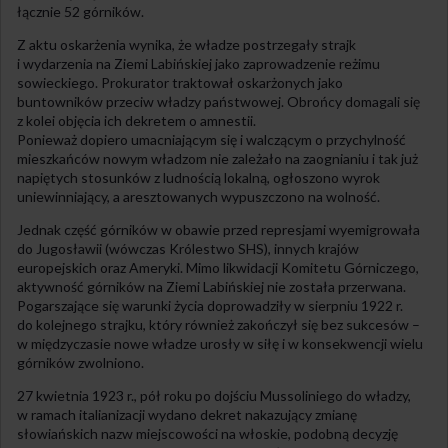
łącznie 52 górników.
Z aktu oskarżenia wynika, że władze postrzegały strajk
i wydarzenia na Ziemi Labińskiej jako zaprowadzenie reżimu
sowieckiego. Prokurator traktował oskarżonych jako
buntowników przeciw władzy państwowej. Obrońcy domagali się
z kolei objęcia ich dekretem o amnestii.
Ponieważ dopiero umacniającym się i walczącym o przychylność
mieszkańców nowym władzom nie zależało na zaognianiu i tak już
napiętych stosunków z ludnością lokalną, ogłoszono wyrok
uniewinniający, a aresztowanych wypuszczono na wolność.
Jednak część górników w obawie przed represjami wyemigrowała
do Jugosławii (wówczas Królestwo SHS), innych krajów
europejskich oraz Ameryki. Mimo likwidacji Komitetu Górniczego,
aktywność górników na Ziemi Labińskiej nie została przerwana.
Pogarszające się warunki życia doprowadziły w sierpniu 1922 r.
do kolejnego strajku, który również zakończył się bez sukcesów –
w międzyczasie nowe władze urosły w siłę i w konsekwencji wielu
górników zwolniono.
27 kwietnia 1923 r., pół roku po dojściu Mussoliniego do władzy,
w ramach italianizacji wydano dekret nakazujący zmianę
słowiańskich nazw miejscowości na włoskie, podobną decyzję