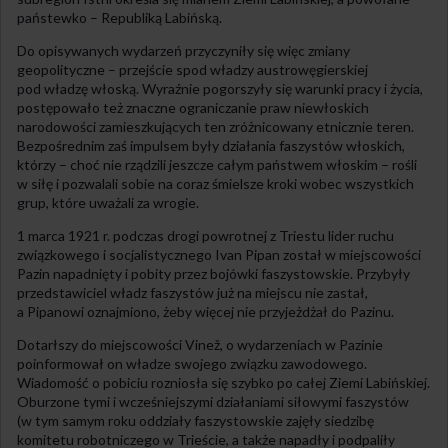
państewko – Republiką Labińską.
Do opisywanych wydarzeń przyczyniły się więc zmiany
geopolityczne – przejście spod władzy austrowęgierskiej
pod władzę włoską. Wyraźnie pogorszyły się warunki pracy i życia,
postępowało też znaczne ograniczanie praw niewłoskich
narodowości zamieszkujących ten zróżnicowany etnicznie teren.
Bezpośrednim zaś impulsem były działania faszystów włoskich,
którzy – choć nie rządzili jeszcze całym państwem włoskim – rośli
w siłę i pozwalali sobie na coraz śmielsze kroki wobec wszystkich
grup, które uważali za wrogie.
1 marca 1921 r. podczas drogi powrotnej z Triestu lider ruchu
związkowego i socjalistycznego Ivan Pipan został w miejscowości
Pazin napadnięty i pobity przez bojówki faszystowskie. Przybyły
przedstawiciel władz faszystów już na miejscu nie zastał,
a Pipanowi oznajmiono, żeby więcej nie przyjeżdżał do Pazinu.
Dotarłszy do miejscowości Vinež, o wydarzeniach w Pazinie
poinformował on władze swojego związku zawodowego.
Wiadomość o pobiciu rozniosła się szybko po całej Ziemi Labińskiej.
Oburzone tymi i wcześniejszymi działaniami siłowymi faszystów
(w tym samym roku oddziały faszystowskie zajęły siedzibę
komitetu robotniczego w Trieście, a także napadły i podpaliły