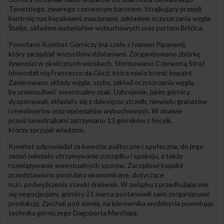
Tonettiego, zwanego czerwonym baronem. Strajkujący przejęli
kontrolę nas kopalniami, maszynami, zakładem oczyszczania węgla
Štalije, składem materiałów wybuchowych oraz portem Brščica.
Powołano Komitet Górniczy (na czele z Ivanem Pipanem),
który zarządzał wszystkimi działaniami. Zorganizowano zbiórkę
żywności w okolicznych wioskach. Sformowano Czerwoną Straż
(dowodził nią Francesco da Gioz), która miała bronić kopalni.
Zaminowano składy węgla, szyby, zakład oczyszczania węgla,
by uniemożliwić ewentualny atak. Uzbrojenie, jakim górnicy
dysponowali, składało się z dziesięciu strzelb, niewielu granatów
i rewolwerów oraz materiałów wybuchowych. W obawie
przed łamistrajkami zatrzymano 13 górników z Sycylii,
którzy sprzyjali władzom.
Komitet odpowiadał za kwestie polityczne i społeczne, do jego
zadań należało utrzymywanie porządku i spokoju, a także
rozwiązywanie ewentualnych sporów. Zarządowi kopalni
przedstawiono postulaty ekonomiczne, dotyczące
m.in. podwyższenia stawki dniówek. W związku z przedłużającymi
się negocjacjami, górnicy 21 marca postanowili sami zorganizować
produkcję. Zjechali pod ziemię, na kierownika wydobycia powołując
technika górniczego Dagoberta Marchiga.