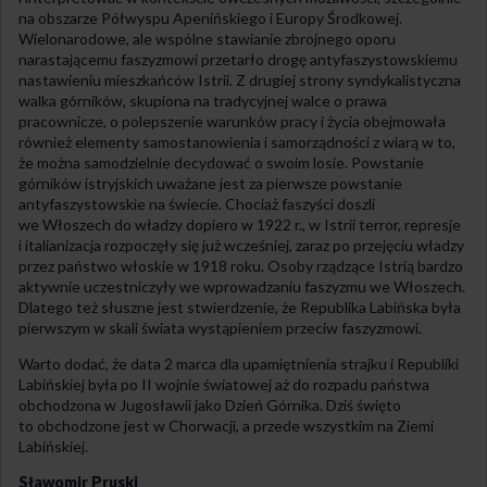
na obszarze Półwyspu Apenińskiego i Europy Środkowej.
Wielonarodowe, ale wspólne stawianie zbrojnego oporu
narastającemu faszyzmowi przetarło drogę antyfaszystowskiemu
nastawieniu mieszkańców Istrii. Z drugiej strony syndykalistyczna
walka górników, skupiona na tradycyjnej walce o prawa
pracownicze, o polepszenie warunków pracy i życia obejmowała
również elementy samostanowienia i samorządności z wiarą w to,
że można samodzielnie decydować o swoim losie. Powstanie
górników istryjskich uważane jest za pierwsze powstanie
antyfaszystowskie na świecie. Chociaż faszyści doszli
we Włoszech do władzy dopiero w 1922 r., w Istrii terror, represje
i italianizacja rozpoczęły się już wcześniej, zaraz po przejęciu władzy
przez państwo włoskie w 1918 roku. Osoby rządzące Istrią bardzo
aktywnie uczestniczyły we wprowadzaniu faszyzmu we Włoszech.
Dlatego też słuszne jest stwierdzenie, że Republika Labińska była
pierwszym w skali świata wystąpieniem przeciw faszyzmowi.
Warto dodać, że data 2 marca dla upamiętnienia strajku i Republiki
Labińskiej była po II wojnie światowej aż do rozpadu państwa
obchodzona w Jugosławii jako Dzień Górnika. Dziś święto
to obchodzone jest w Chorwacji, a przede wszystkim na Ziemi
Labińskiej.
Sławomir Pruski