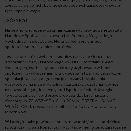
zwracając się do nich, by przejęli od obecnych zarządów w swoje
ręce kopalnie węgla:
„GÓRNICY!
Na pewno wiecie, że w ostatnim czasie ukonstytuowane zostało
Narodowe Spółdzielcze Konsorcjum Produkcji Węgla i Jego
Pochodnych, z siedzibą we Florencji. Konsorcjum jest
spółdzielczym zrzeszeniem górników.
Jego członkami są wyłącznie górnicy: należy do Generalnej
Konferencji Pracy i Narodowego Związku Spółdzielni. Celem
Konsorcjum jest to, aby kopalnie były użytkowane w formie
spółdzielni, z wykluczeniem biurokracji państwa i kapitalistycznej
spekulacji. Naszym programem jest, byśmy bez płacenia
odszkodowania przejęli kopalnie, rozszerzając działania również
na pozostałe gałęzie przemysłu. Uspołecznienie złóż węgla
to ostateczny cel, do którego prowadzi działanie naszego
Konsorcjum. ZE WSZYSTKICH KOPALNI TRZEBA USUNĄĆ
WŁAŚCICIELI, prywatnych kapitalistów i wyzyskiwaczy pracy
robotników!
W każdej kopalni powinna ukonstytuować się jedna spółdzielnia
robotnicza – organ Konsorcjum, który powinien przejąć zarządzanie