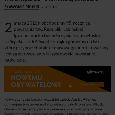
SŁAWOMIR PRUSKI
·
2-3-2016
2
marca 2016 r. obchodzimy 95. rocznicę
powstania tzw. Republiki Labińskiej
(po chorwacku
Labinska republika
, po włosku
La Repubblica di Albona
) – strajku górników na Istrii,
który przybrał charakter masowego buntu i uważany
jest za pierwsze antyfaszystowskie powstanie
na świecie.
Półwysep Istria, będący wcześniej częścią Austro-Węgier,
po I wojnie światowej został przyłączony do Królestwa Włoch.
Nowe władze zaczęły intensywnie eksploatować przyłączone
tereny, poddając je również italianizacji. Obszar ten, zróżnicowany