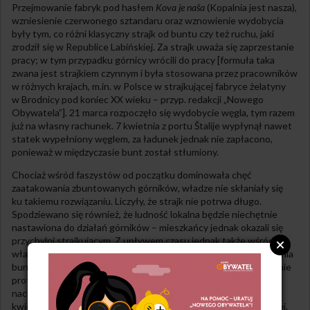
Przejmowanie fabryk pod hasłem
Kova je naša
(Kopalnia jest nasza),
wzniesienie czerwonego sztandaru oraz wznowienie wydobycia
były tym, co różni klasyczny strajk od buntu czy też ruchu, jaki
zrodził się w Republice Labińskiej. Za strajk uważa się zaprzestanie
pracy; w tym przypadku górnicy wrócili do pracy [formuła taka
zwana jest strajkiem czynnym i była stosowana przez pracowników
w różnych krajach, m.in. w Polsce w strajkującej fabryce żelatyny
w Brodnicy pod koniec XX wieku – przyp. redakcji „Nowego
Obywatela”]. 21 marca rozpoczęło się wydobycie węgla, tym razem
już na własny rachunek. 7 kwietnia z portu Štalije wypłynął nawet
statek wypełniony węglem, za ładunek jednak nie zapłacono,
ponieważ w międzyczasie bunt został stłumiony.
Chociaż wśród faszystów od początku dominowała chęć
zaatakowania zbuntowanych górników, władze nie skłaniały się
ku takiemu rozwiązaniu. Liczyły, że strajk nie potrwa długo.
Spodziewano się również, że ludność lokalna będzie niechętnie
nastawiona do działań górników – mieszkańcy jednak okazali się
przychylni strajkującym. Z upływem czasu jednak także wśród
władz umacniało się przekonanie o potrzebie siłowego stłumienia
buntu. Podejmowano szereg działań mających na celu przerwanie
protestu: negocjacje, próby przekupstwa czy różnego rodzaju
naciski. Nie osiągnąwszy jednak spodziewanego rezultatu, 7
kwietnia władze wydały rozkaz siłowego zajęcia Ziemi Labińskiej.