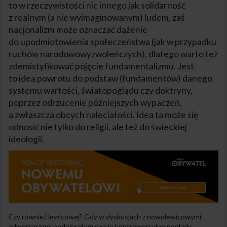
to w rzeczywistości nic innego jak solidarność
z realnym (a nie wyimaginowanym) ludem, zaś
nacjonalizm może oznaczać dążenie
do upodmiotowienia społeczeństwa (jak w przypadku
ruchów narodowowyzwoleńczych), dlatego warto też
zdemistyfikować pojęcie fundamentalizmu. Jest
to idea powrotu do podstaw (fundamentów) danego
systemu wartości, światopoglądu czy doktryny,
poprzez odrzucenie późniejszych wypaczeń,
a zwłaszcza obcych naleciałości. Idea ta może się
odnosić nie tylko do religii, ale też do świeckiej
ideologii.
Czy również lewicowej? Gdy w dyskusjach z nowolewicowymi
adwersarzami podpierałem swoje kontrowersyjne poglądy