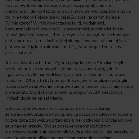
obyczajowe). Kolejne dekady przynoszą pogłębianie się
nierówności, demontaż osłon socjalnych, deregulację, liberalizację
itd. Nie tylko w Polsce, ale w całej Europie, na całym świecie.
W imię czego? W imię nowoczesności, tj. wydajności,
konkurencyjności, otwartości, elastyczności, mobilności. Może
to być zjawisko trwałe – Ted Kaczynski zauważył, że technologia
jest z natury elitarna: im bardziej skomplikowana, tym mniej ludzi
jest w stanie ją kontrolować. To dziś jest postęp – ten realny,
przez małe „p”.
Już tak bywało w historii. Z górą tysiąc lat temu Słowianie żyli
we wspólnotach rodowych – demokratycznych, względnie
egalitarnych. Ale nadeszli książęta, możni, misjonarze i ustanowili
feudalizm. Wtedy to był postęp. Rozwojowi kapitalizmu w Anglii
towarzyszyło rugowanie chłopów z ziemi i pauperyzacja miejskiego
proletariatu. Skutki kolonialnego „postępu” w XIX-wiecznych
Indiach dobitnie opisał Marks.
Gdy postęp/nowoczesność coraz bardziej rozchodzi się
ze sprawiedliwością/równością, lewica pozostaje zdezorientowana
niczym żaba z dowcipu („przecież się nie rozdwoję!”). Chciałaby być
za, a nawet przeciw. Być za postępem technologicznym –
ale przeciw zwalnianiu pracowników, za globalizacją – ale przeciw jej
neoliberalnym implikacjom, za uciskanymi mniejszościami –