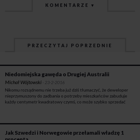
KOMENTARZE ▾
PRZECZYTAJ POPRZEDNIE
Niedomiejska gawęda o Drugiej Australii
Michał Wójtowski
·
23-2-2016
Nikomu rozsądnemu nie trzeba już dziś tłumaczyć, że deweloper
nieprzymuszony do zadbania o potrzeby mieszkańców zabuduje
każdy centymetr kwadratowy czymś, co może szybko sprzedać
i zapomnieć. Ponieważ przymuszany nie był i nadal nie jest, trudno
się dziwić, że najwięcej jest domów i parkingów, bardzo dużo
sklepów, ale bardzo mało publicznych przedszkoli, szkół i bibliotek.
Nasze dzieci nie będą już potrafiły wyobrazić sobie innego świata
społecznego niż ten, w którym żyje się osobno, bo tego uczą się
Jak Szwedzi i Norwegowie przełamali władzę 1
od kołyski: w swoich fotelikach samochodowych, w odległych
procenta