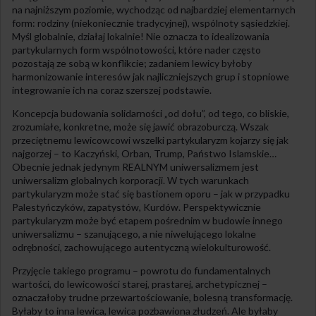
na najniższym poziomie, wychodząc od najbardziej elementarnych
form: rodziny (niekoniecznie tradycyjnej), wspólnoty sąsiedzkiej.
Myśl globalnie, działaj lokalnie! Nie oznacza to idealizowania
partykularnych form wspólnotowości, które nader często
pozostają ze sobą w konflikcie; zadaniem lewicy byłoby
harmonizowanie interesów jak najliczniejszych grup i stopniowe
integrowanie ich na coraz szerszej podstawie.
Koncepcja budowania solidarności „od dołu”, od tego, co bliskie,
zrozumiałe, konkretne, może się jawić obrazoburczą. Wszak
przeciętnemu lewicowcowi wszelki partykularyzm kojarzy się jak
najgorzej – to Kaczyński, Orban, Trump, Państwo Islamskie…
Obecnie jednak jedynym REALNYM uniwersalizmem jest
uniwersalizm globalnych korporacji. W tych warunkach
partykularyzm może stać się bastionem oporu – jak w przypadku
Palestyńczyków, zapatystów, Kurdów. Perspektywicznie
partykularyzm może być etapem pośrednim w budowie innego
uniwersalizmu – szanującego, a nie niwelującego lokalne
odrębności, zachowującego autentyczną wielokulturowość.
Przyjęcie takiego programu – powrotu do fundamentalnych
wartości, do lewicowości starej, prastarej, archetypicznej –
oznaczałoby trudne przewartościowanie, bolesną transformację.
Byłaby to inna lewica, lewica pozbawiona złudzeń. Ale byłaby