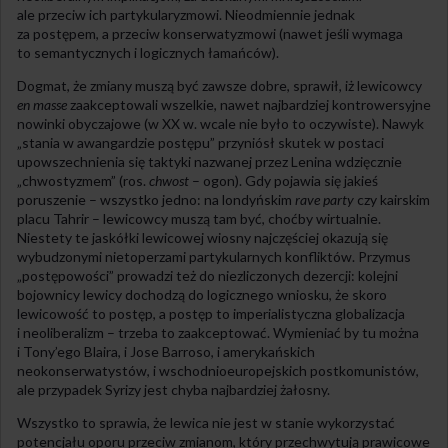
ale przeciw ich partykularyzmowi. Nieodmiennie jednak
za postępem, a przeciw konserwatyzmowi (nawet jeśli wymaga
to semantycznych i logicznych łamańców).
Dogmat, że zmiany muszą być zawsze dobre, sprawił, iż lewicowcy
en masse
zaakceptowali wszelkie, nawet najbardziej kontrowersyjne
nowinki obyczajowe (w XX w. wcale nie było to oczywiste). Nawyk
„stania w awangardzie postępu” przyniósł skutek w postaci
upowszechnienia się taktyki nazwanej przez Lenina wdzięcznie
„chwostyzmem” (ros.
chwost
– ogon). Gdy pojawia się jakieś
poruszenie – wszystko jedno: na londyńskim
rave party
czy kairskim
placu Tahrir – lewicowcy muszą tam być, choćby wirtualnie.
Niestety te jaskółki lewicowej wiosny najczęściej okazują się
wybudzonymi nietoperzami partykularnych konfliktów. Przymus
„postępowości” prowadzi też do niezliczonych dezercji: kolejni
bojownicy lewicy dochodzą do logicznego wniosku, że skoro
lewicowość to postęp, a postęp to imperialistyczna globalizacja
i neoliberalizm – trzeba to zaakceptować. Wymieniać by tu można
i Tony’ego Blaira, i Jose Barroso, i amerykańskich
neokonserwatystów, i wschodnioeuropejskich postkomunistów,
ale przypadek Syrizy jest chyba najbardziej żałosny.
Wszystko to sprawia, że lewica nie jest w stanie wykorzystać
potencjału oporu przeciw zmianom, który przechwytują prawicowe