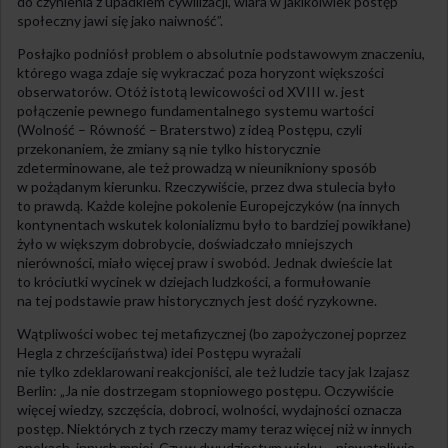
do czynienia z upadkiem cywilizacji, wiara w jakikolwiek postęp
społeczny jawi się jako naiwność”.
Posłajko podniósł problem o absolutnie podstawowym znaczeniu,
którego waga zdaje się wykraczać poza horyzont większości
obserwatorów. Otóż istotą lewicowości od XVIII w. jest
połączenie pewnego fundamentalnego systemu wartości
(Wolność – Równość – Braterstwo) z ideą Postępu, czyli
przekonaniem, że zmiany są nie tylko historycznie
zdeterminowane, ale też prowadzą w nieunikniony sposób
w pożądanym kierunku. Rzeczywiście, przez dwa stulecia było
to prawdą. Każde kolejne pokolenie Europejczyków (na innych
kontynentach wskutek kolonializmu było to bardziej powikłane)
żyło w większym dobrobycie, doświadczało mniejszych
nierówności, miało więcej praw i swobód. Jednak dwieście lat
to króciutki wycinek w dziejach ludzkości, a formułowanie
na tej podstawie praw historycznych jest dość ryzykowne.
Wątpliwości wobec tej metafizycznej (bo zapożyczonej poprzez
Hegla z chrześcijaństwa) idei Postępu wyrażali
nie tylko zdeklarowani reakcjoniści, ale też ludzie tacy jak Izajasz
Berlin: „Ja nie dostrzegam stopniowego postępu. Oczywiście
więcej wiedzy, szczęścia, dobroci, wolności, wydajności oznacza
postęp. Niektórych z tych rzeczy mamy teraz więcej niż w innych
epokach, innych mniej. Czy w dwudziestym wieku – niewątpliwie