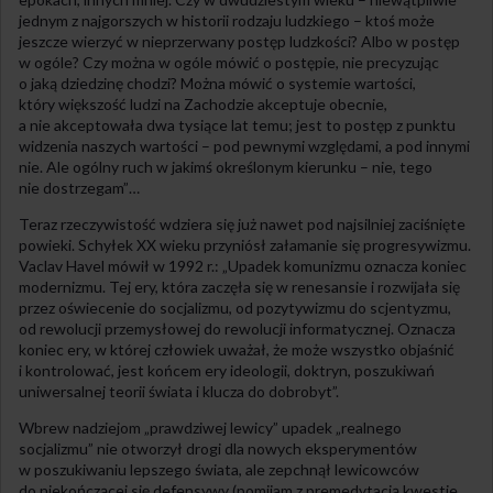
jednym z najgorszych w historii rodzaju ludzkiego – ktoś może
jeszcze wierzyć w nieprzerwany postęp ludzkości? Albo w postęp
w ogóle? Czy można w ogóle mówić o postępie, nie precyzując
o jaką dziedzinę chodzi? Można mówić o systemie wartości,
który większość ludzi na Zachodzie akceptuje obecnie,
a nie akceptowała dwa tysiące lat temu; jest to postęp z punktu
widzenia naszych wartości – pod pewnymi względami, a pod innymi
nie. Ale ogólny ruch w jakimś określonym kierunku – nie, tego
nie dostrzegam”…
Teraz rzeczywistość wdziera się już nawet pod najsilniej zaciśnięte
powieki. Schyłek XX wieku przyniósł załamanie się progresywizmu.
Vaclav Havel mówił w 1992 r.: „Upadek komunizmu oznacza koniec
modernizmu. Tej ery, która zaczęła się w renesansie i rozwijała się
przez oświecenie do socjalizmu, od pozytywizmu do scjentyzmu,
od rewolucji przemysłowej do rewolucji informatycznej. Oznacza
koniec ery, w której człowiek uważał, że może wszystko objaśnić
i kontrolować, jest końcem ery ideologii, doktryn, poszukiwań
uniwersalnej teorii świata i klucza do dobrobyt”.
Wbrew nadziejom „prawdziwej lewicy” upadek „realnego
socjalizmu” nie otworzył drogi dla nowych eksperymentów
w poszukiwaniu lepszego świata, ale zepchnął lewicowców
do niekończącej się defensywy (pomijam z premedytacją kwestie