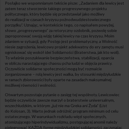
Posłajko we wspomnianym tekście pisze: „Zadaniem dla lewicy jest
zatem teraz stworzenie takiego progresywnego projektu
politycznego, który będzie się przedstawiał jako możliwy
do realizacji w czasach kryzysu poźnodwudziestowiecznego
porządku”. Uznając, w kontekście tego, co napisałem powyżej,
słowo „progresywnego” za retoryczny ozdobnik, pozwolę sobie
zaproponować swoją wizję takiej lewicy na czas kryzysu. Moim
zdaniem w sytuacji, gdy Postęp jest problematyczny, a Wolność
niesie zagrożenia, lewicowy projekt adekwatny do ery zamętu musi
ogniskować się wokół idei Solidarności (Braterstwa, jak kto woli).
To właśnie poszukiwanie bezpieczeństwa, stabilizacji, oparcia
w obliczu narastającego chaosu pcha ludzi w objęcia prawicy.
Oczywiście solidarne społeczności mogą być rozmaicie
zorganizowane – rolą lewicy jest walka, by stosunki międzyludzkie
w ramach zbiorowości były oparte na zasadach maksymalnej
możliwej równości i wolności.
Otwartym pozostaje pytanie o zasięg tej wspólnoty. Lewicowiec
będzie oczywiście zawsze marzył o braterstwie uniwersalnym,
wszechludzkim, w którym „już nie ma Greka ani Żyda” (List
do Kolosan, 3). Warto jednak odróżnić program minimum od celu
ostatecznego. W warunkach rozkładu więzi społecznych,
atomizującego hiperindywidualizmu, postępującej anomii należy
pielęgnować KAŻDĄ formę międzyludzkiej solidarności, zaczynając