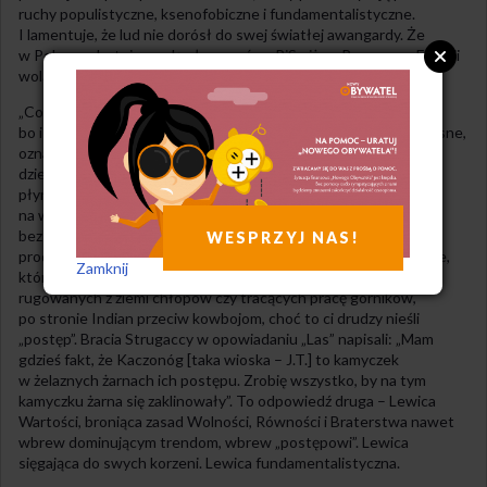
ruchy populistyczne, ksenofobiczne i fundamentalistyczne.
I lamentuje, że lud nie dorósł do swej światłej awangardy. Że
w Polsce robotnicy wolą głosować na PiS niż na Razem, we Francji
wolą Front Narodowy od Nowej Partii Antykapitalistycznej.
„Co robić?”, zapytałby Lenin. Odpowiedź nie jest łatwa,
bo i problem jest trudny. Odpowiedzi mogą być dwie, obie bolesne,
oznaczające rozdarcie, pożegnanie się z częścią lewicowego
dziedzictwa. Odpowiedź pierwsza to Lewica Postępu – lewica
płynąca z prądem, akceptująca każdą zmianę, bez względu
na wysokość kosztów „postępu”; lewica utożsamiająca się
bez zastrzeżeń ze swoją nową mieszczańską bazą społeczną –
WESPRZYJ NAS!
produktem i beneficjentem przemian. Ale są też na lewicy ludzie,
Zamknij
którzy zawsze stają po stronie przegrywających, po stronie
rugowanych z ziemi chłopów czy tracących pracę górników,
po stronie Indian przeciw kowbojom, choć to ci drudzy nieśli
„postęp”. Bracia Strugaccy w opowiadaniu „Las” napisali: „Mam
gdzieś fakt, że Kaczonóg [taka wioska – J.T.] to kamyczek
w żelaznych żarnach ich postępu. Zrobię wszystko, by na tym
kamyczku żarna się zaklinowały”. To odpowiedź druga – Lewica
Wartości, broniąca zasad Wolności, Równości i Braterstwa nawet
wbrew dominującym trendom, wbrew „postępowi”. Lewica
sięgająca do swych korzeni. Lewica fundamentalistyczna.