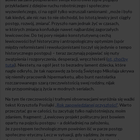
przykładami z dziejów ruchu robotniczego i społeczno-
wyzwoleńczego, ci na ogół tylko wzruszali ramionami: „może i było
tak kiedyś, ale nic nas to nie obchodzi, bo istotą lewicy jest ciągły
postęp, rozwój, zmiana”. Przyszło nam jednak żyć w czasach,
w których zmiana konfuduje nawet najbardziej zagorzałych
lewicowców. Do tej pory niejako konstytutywną cechą
lewicowości był historyczny i antropologiczny optymizm (spór
między reformistami i rewolucjonistami toczył się jedynie o tempo
historycznego postępu) – teraz zaczynają pojawiać się nuty
zwątpienia i rozgoryczenia, desperacji, wręcz histerii (
ot, choćby
tutaj
). Niestety, na ogół jest to bezradny lament dziecka, które
nagle odkryło, że tak naprawdę za brodą Świętego Mikołaja ukrywa
się niemiły pracownik hipermarketu, albo bunt nastolatka
rozczarowanego szarą rzeczywistością swej rodziny, nijak
nie przypominającą życia w modnych serialach.
Na tym tle rzeczowością i trafnymi obserwacjami wyróżnia się ważki
tekst Krzysztofa Posłajki
„Rok zapowiedzianej przyszłości”
. Warto
przeczytać go w całości, tu zacytuję tylko najistotniejszy, moim
zdaniem, fragment: „Lewicowy projekt polityczny jest bowiem
oparty na pojęciu postępu – a dokładniej na założeniu,
że z postępem technologicznym powinien iść w parze postęp
społeczno-etyczny. Lecz w sytuacji, gdy sądzimy, że mamy