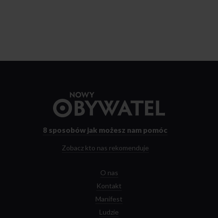
Przejdź
do
strony
głównej
8 sposobów
jak możesz nam pomóc
Zobacz kto nas rekomenduje
O nas
Kontakt
Manifest
Ludzie