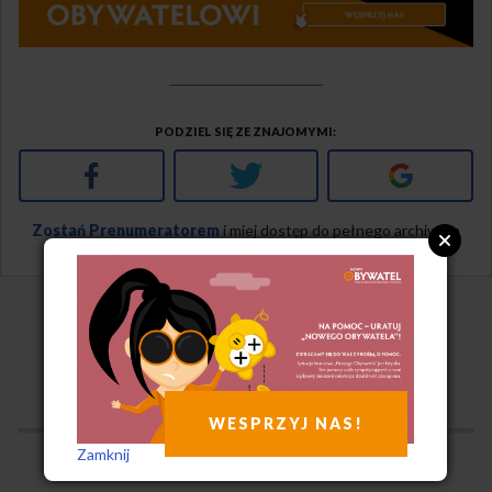
PODZIEL SIĘ ZE ZNAJOMYMI
Facebook
Twitter
Google+
Zostań Prenumeratorem
i miej dostęp do pełnego archiwum
KOMENTARZE ▾
WESPRZYJ NAS!
Zamknij