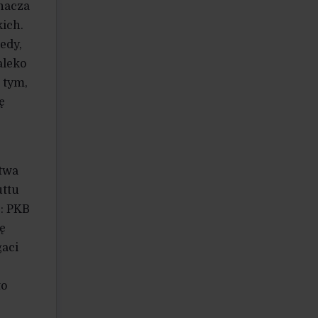
znacza
kich.
edy,
aleko
 tym,
ę
stwa
uttu
z: PKB
ę
gaci
to