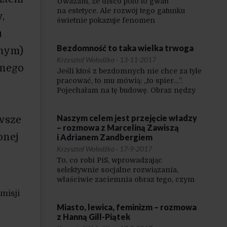
Uważam, że disco polo to gwałt
na estetyce. Ale rozwój tego gatunku
,
świetnie pokazuje fenomen
niedoceniany w Polsce przez lata: jeśli
u
czegoś nie pokazujesz w inteligenckiej
Bezdomność to taka wielka trwoga
onym)
i wielkomiejskiej prasie, to wcale
to nie znika. Jeżeli nie umiemy o czymś
Krzysztof Wołodźko
·
13-11-2017
anego
rozmawiać, a tylko wyszydzamy,
Jeśli ktoś z bezdomnych nie chce za tyle
to nie powoduje, że to przestaje istnieć.
pracować, to mu mówią: „to spier…”.
W przypadku disco polo szyderstwa
Pojechałam na tę budowę. Obraz nędzy
nie brakowało, zabrakło za to porządnej
i rozpaczy. Tam pracują ludzie,
i powszechnej edukacji muzycznej.
którzy niedomagają, tam są ludzie, dla
Naszym celem jest przejęcie władzy
iwsze
których 1000-1200 złotych to jest
– rozmowa z Marceliną Zawiszą
wszystko, co zarabiają. Mają problem
onej
i Adrianem Zandbergiem
z wyegzekwowaniem swoich praw
i na pewno się nie postawią.
Krzysztof Wołodźko
·
17-9-2017
To, co robi PiS, wprowadzając
selektywnie socjalne rozwiązania,
właściwie zaciemnia obraz tego, czym
tak naprawdę powinna być polityka
misji
społeczna i jak powinno funkcjonować
Miasto, lewica, feminizm – rozmowa
j
państwo dobrobytu. To także jest
z Hanną Gill-Piątek
wyzwaniem, przed którym stoimy.