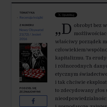
TEMATYKA
Recenzja książki
„D
obrobyt bez w
Z NUMERU
Nowy Obywatel
możliwościach
21(72) / Jesień
2016
właściwy porządek my
" alt="">
człowiekiem/wspólnot
kapitalizmu. Ta erud
i różnorodnych danyc
etycznym świadectwem
i tak chciwie eksplo
PODZIEL SIĘ
to zdecydowany głos
ZE ZNAJOMYMI
nieodpowiedzialności,
Facebook
i gospodarcze, zaint