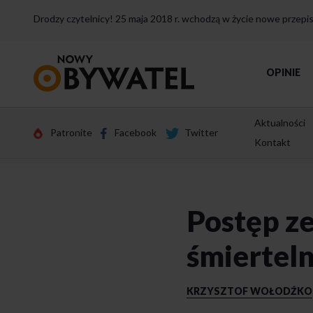
Drodzy czytelnicy! 25 maja 2018 r. wchodzą w życie nowe przep
Przejdź
OPINIE
do
strony
głównej
Aktualności
Patronite
Facebook
Twitter
Kontakt
Postęp z
śmiertel
KRZYSZTOF WOŁODŹKO