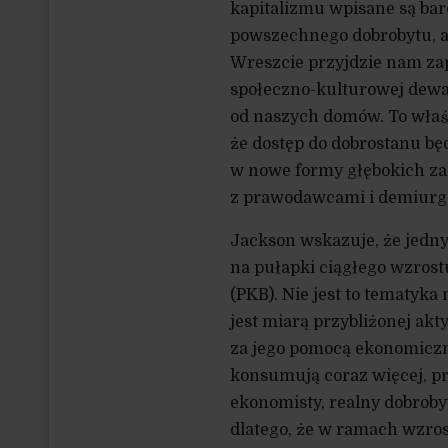
kapitalizmu wpisane są bar
powszechnego dobrobytu, a 
Wreszcie przyjdzie nam zap
społeczno-kulturowej dewas
od naszych domów. To właśn
że dostęp do dobrostanu będ
w nowe formy głębokich za
z prawodawcami i demiurga
Jackson wskazuje, że jedny
na pułapki ciągłego wzrost
(PKB). Nie jest to tematyk
jest miarą przybliżonej akt
za jego pomocą ekonomiczn
konsumują coraz więcej, pr
ekonomisty, realny dobroby
dlatego, że w ramach wzro