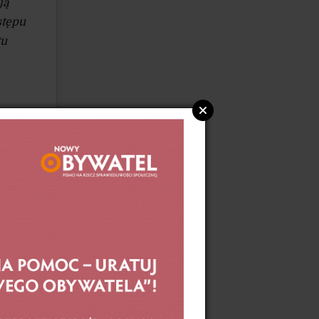
ją
polityczna.
stępu
tu
ć
cą 9
nie
cie
sku