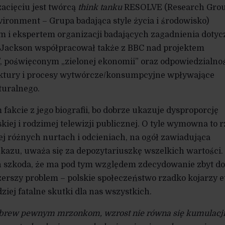
acięciu jest twórcą
think tanku
RESOLVE (Research Gro
vironment – Grupa badająca style życia i środowisko)
 i ekspertem organizacji badających zagadnienia dotyc
Jackson współpracował także z BBC nad projektem
, poświęconym „zielonej ekonomii” oraz odpowiedzialnoś
ruktury i procesy wytwórcze/konsumpcyjne wpływające
turalnego.
akcie z jego biografii, bo dobrze ukazuje dysproporcję
iej i rodzimej telewizji publicznej. O tyle wymowna to r
ej różnych nurtach i odcieniach, na ogół zawiadująca
azu, uważa się za depozytariuszkę wszelkich wartości.
ch szkoda, że ma pod tym względem zdecydowanie zbyt d
szerszy problem – polskie społeczeństwo rzadko kojarzy e
ziej fatalne skutki dla nas wszystkich.
brew pewnym mrzonkom, wzrost nie równa się kumulacj