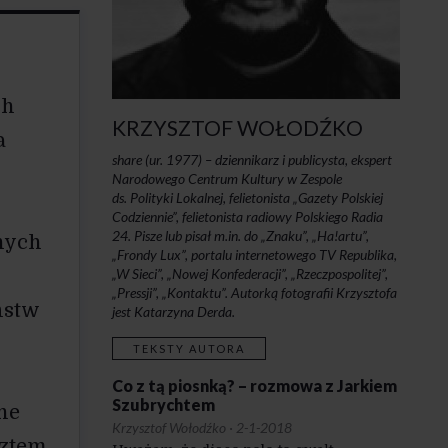
ch
KRZYSZTOF WOŁODŹKO
a
share (ur. 1977) – dziennikarz i publicysta, ekspert
Narodowego Centrum Kultury w Zespole
ds. Polityki Lokalnej, felietonista „Gazety Polskiej
Codziennie”, felietonista radiowy Polskiego Radia
24. Pisze lub pisał m.in. do „Znaku”, „Ha!artu”,
nych
„Frondy Lux”, portalu internetowego TV Republika,
„W Sieci”, „Nowej Konfederacji”, „Rzeczpospolitej”,
„Pressji”, „Kontaktu”. Autorką fotografii Krzysztofa
ństw
jest Katarzyna Derda.
TEKSTY AUTORA
Co z tą piosnką? – rozmowa z Jarkiem
Szubrychtem
ne
Krzysztof Wołodźko
·
2-1-2018
sztem