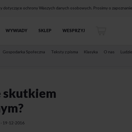
isy dotyczące ochrony Waszych danych osobowych. Prosimy o zapoznanie 
WYWIADY
SKLEP
WESPRZYJ
Gospodarka Społeczna
Teksty z pisma
Klasyka
O nas
Ludzi
e skutkiem
nym?
·
19-12-2016