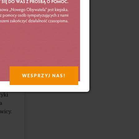
i
guły
,
ej
 wciąż
iacja
WESPRZYJ NAS!
nych
eniły
tyki
a
wicy.