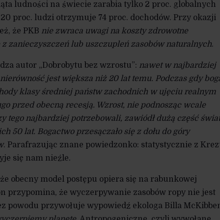
piąta ludności na świecie zarabia tylko 2 proc. globalnych
20 proc. ludzi otrzymuje 74 proc. dochodów. Przy okazji
eż, że PKB
nie zwraca uwagi na koszty zdrowotne
 z zanieczyszczeń lub uszczupleń zasobów naturalnych
.
dza autor „Dobrobytu bez wzrostu”:
nawet w najbardziej
ierówność jest większa niż 20 lat temu. Podczas gdy bog
dochody klasy średniej państw zachodnich w ujęciu realnym
ługo przed obecną recesją. Wzrost, nie podnosząc wcale
zy tego najbardziej potrzebowali, zawiódł dużą część świa
ch 50 lat. Bogactwo przesączało się z dołu do góry
w
. Parafrazując znane powiedzonko: statystycznie z Kre
yje się nam nieźle.
, że obecny model postępu opiera się na rabunkowej
son przypomina, że wyczerpywanie zasobów ropy nie jest
z powodu przywołuje wypowiedź ekologa Billa McKibbe
yczerpiemy planetę
. Antropogeniczne, czyli wywołane