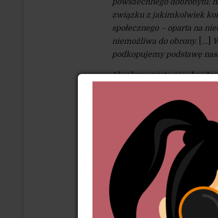
powszechnego dobrobytu: na
związku z jakimkolwiek ko
społecznego – oparta na nie
niemożliwa do obrony.
[…]
W
podkopujemy podstawę nasz
Ale ekonomista nie obsadza 
to poszukiwanie realnych 
dobrobyt w świecie o ogran
miliardów ludzi w najbliżs
takiego świata? Czy wizja t
ograniczeń ekologicznych
?
Żyje się lepiej, żyje się wese
przewrotny, ale trafny spos
współczesnego kapitalizmu
kapitału, interpretowany w
przez wciąż rosnącą konsum