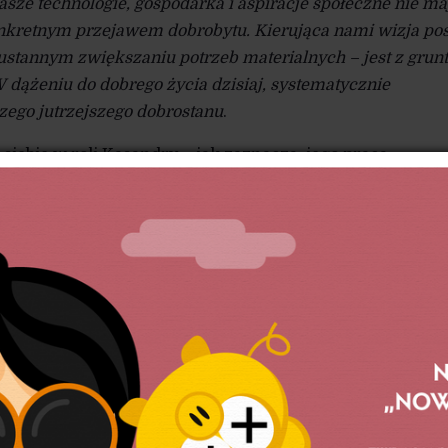
sze technologie, gospodarka i aspiracje społeczne nie ma
nkretnym przejawem dobrobytu. Kierująca nami wizja po
ustannym zwiększaniu potrzeb materialnych – jest z grun
 dążeniu do dobrego życia dzisiaj, systematycznie
ego jutrzejszego dobrostanu
.
siebie w roli Kasandry – jak zaznacza, jego praca
odpowiedzi na fundamentalne pytanie:
jak może wygląda
iczonych zasobach i z oczekiwaną populacją przekraczają
zych dekadach? Czy mamy przyzwoitą wizję dobrobytu dla
a jest wiarygodna w obliczu dostępnych dowodów na istnie
lej
– cynizm znanych słów Józefa Stalina w niezwykle
ób oddaje coraz bardziej „dystopijną” rzeczywistość
, odmalowywaną przez Jacksona. Świat oparty na pryma
 zgodzie z historiozofią rynku bez limitów, napędzany
pcję i postrzeganą jedynie w kategoriach szybkiego zy