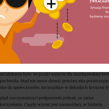
 planety, miał stawać się coraz lepszym miejscem. Jeżel
wielu programów ekonomicznych i gospodarczych, z re
idącą – mimo pewnych zachwiań – ostro w górę linię
odarczego czy giełdowego wzrostu: kapitalizm to postęp
ardzo silne wyobrażenie marzenia archetypicznego w nasz
wet jeżeli Zachód przestaje być naiwny, w Polsce ta wiara
ia wzrostu to neoliberalna, czy szerzej: kapitalistyczna war
kołochrześcijańskiego mitu o nieustannym postępie.
 ciągłego wzrostu nie jest pozbawiona pewnych racjonal
prost wychwalał moce wytwórcze kapitalizmu, które zmi
 paradoksem było, że punkt wyjścia dla marksowskiej kry
 pochwała. Stąd nie może dziwić potężna siła perswazyjn
nku do społeczeństw, szczególnie w dekadach kryzysu le
gląd rzeczywistości podpowiada jednak, że świat
orzystania. Ciągły wzrost jest niemożliwy, w historię