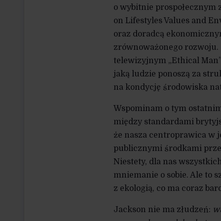
o wybitnie prospołecznym z
on Lifestyles Values and En
oraz doradcą ekonomicznym
zrównoważonego rozwoju. 
telewizyjnym „Ethical Man”
jaką ludzie ponoszą za st
na kondycję środowiska na
Wspominam o tym ostatnim f
między standardami brytyjsk
że nasza centroprawica w j
publicznymi środkami przek
Niestety, dla nas wszystki
mniemanie o sobie. Ale to 
z ekologią, co ma coraz bard
Jackson nie ma złudzeń:
w