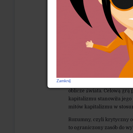
eksploatację zasobów naszej
przyjrzymy się czołówkom 
zauważymy wpisaną w nie, 
symbolizującą triumfy gosp
postęp to kapitalizm. To b
strefie cywilizacyjnej i, na
jest bardzo silna. Stała lin
na temat zlaicyzowanego o
Trzeba dodać, że mitologia
Zamknij
przesłanek: Karol Marks w
oblicze świata. Celową grą
kapitalizmu stanowiła jego
mitów kapitalizmu w stosu
Rozumny, czyli krytyczny o
to ograniczony zasób do wyk