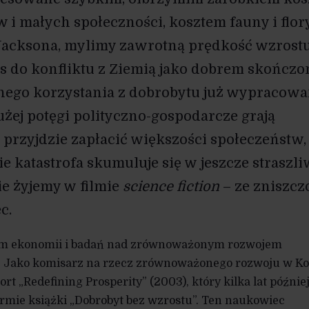
 i małych społeczności, kosztem fauny i flory
 Jacksona, mylimy zawrotną prędkość wzrost
s do konfliktu z Ziemią jako dobrem skończ
nego korzystania z dobrobytu już wypracow
użej potęgi polityczno-gospodarcze grają
 przyjdzie zapłacić większości społeczeństw,
e katastrofa skumuluje się w jeszcze straszl
ie żyjemy w filmie
science fiction
– ze zniszcz
c.
rem ekonomii i badań nad zrównoważonym rozwojem
. Jako komisarz na rzecz zrównoważonego rozwoju w Ko
rt „Redefining Prosperity” (2003), który kilka lat późnie
rmie książki „Dobrobyt bez wzrostu”. Ten naukowiec