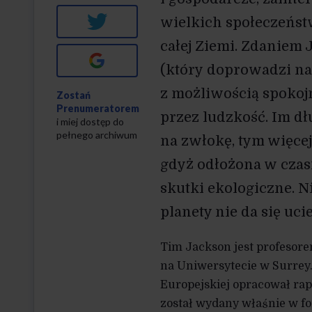
Twitter
wielkich społeczeństw
całej Ziemi. Zdaniem
Google+
(który doprowadzi na
z możliwością spokoj
Zostań
Prenumeratorem
przez ludzkość. Im dł
i miej dostęp do
pełnego archiwum
na zwłokę, tym więcej
gdyż odłożona w czasi
skutki ekologiczne. N
planety nie da się ucie
Tim Jackson jest profeso
na Uniwersytecie w Surrey
Europejskiej opracował rapo
został wydany właśnie w fo