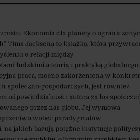
zrostu. Ekonomia dla planety o ograniczony
” Tima Jacksona to książka, która przywrac
śleniu o relacji między
ami ludzkimi a teorią i praktyką globalnego
ycyjna praca, mocno zakorzeniona w konkret
h społeczno-gospodarczych, jest również
 odpowiedzialności autora za los społecze
atowanego przez nas globu. Jej wymowa
 sprzeciwu wobec paradygmatów
 na jakich bazują potężne instytucje politycz
eresowane szybkim, olbrzymim zarobkiem ko