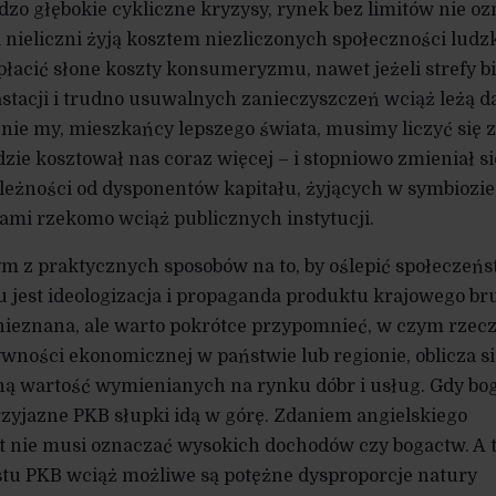
dzo głębokie cykliczne kryzysy, rynek bez limitów nie o
nieliczni żyją kosztem niezliczonych społeczności ludz
łacić słone koszty konsumeryzmu, nawet jeżeli strefy bi
tacji i trudno usuwalnych zanieczyszczeń wciąż leżą d
ie my, mieszkańcy lepszego świata, musimy liczyć się z
zie kosztował nas coraz więcej – i stopniowo zmieniał si
leżności od dysponentów kapitału, żyjących w symbiozie
mi rzekomo wciąż publicznych instytucji.
m z praktycznych sposobów na to, by oślepić społeczeń
u jest ideologizacja i propaganda produktu krajowego br
a nieznana, ale warto pokrótce przypomnieć, w czym rzec
ywności ekonomicznej w państwie lub regionie, oblicza si
ą wartość wymienianych na rynku dóbr i usług. Gdy bo
zyjazne PKB słupki idą w górę. Zdaniem angielskiego
t nie musi oznaczać wysokich dochodów czy bogactw. A 
stu PKB wciąż możliwe są potężne dysproporcje natury