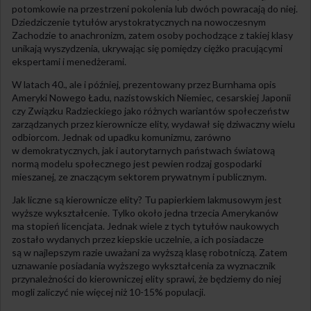
potomkowie na przestrzeni pokolenia lub dwóch powracają do niej.
Dziedziczenie tytułów arystokratycznych na nowoczesnym
Zachodzie to anachronizm, zatem osoby pochodzące z takiej klasy
unikają wyszydzenia, ukrywając się pomiędzy ciężko pracującymi
ekspertami i menedżerami.
W latach 40., ale i później, prezentowany przez Burnhama opis
Ameryki Nowego Ładu, nazistowskich Niemiec, cesarskiej Japonii
czy Związku Radzieckiego jako różnych wariantów społeczeństw
zarządzanych przez kierownicze elity, wydawał się dziwaczny wielu
odbiorcom. Jednak od upadku komunizmu, zarówno
w demokratycznych, jak i autorytarnych państwach światową
normą modelu społecznego jest pewien rodzaj gospodarki
mieszanej, ze znaczącym sektorem prywatnym i publicznym.
Jak liczne są kierownicze elity? Tu papierkiem lakmusowym jest
wyższe wykształcenie. Tylko około jedna trzecia Amerykanów
ma stopień licencjata. Jednak wiele z tych tytułów naukowych
zostało wydanych przez kiepskie uczelnie, a ich posiadacze
są w najlepszym razie uważani za wyższą klasę robotniczą. Zatem
uznawanie posiadania wyższego wykształcenia za wyznacznik
przynależności do kierowniczej elity sprawi, że będziemy do niej
mogli zaliczyć nie więcej niż 10-15% populacji.