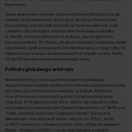
importową.
Apple opanowało wzorowo zarówno globalny arbitraż pracy, jak
i arkana sztuki podatkowo-dotacyjnej. Według informacji Unii
Europejskiej, rząd irlandzki pozwolił tej firmie kanalizować zyski
z siedmiu różnych krajów poprzez dwie firmy mające siedzibę
w Irlandii, z których jedna była w dodatku „biurem głównym”
bez pracowników. W efekcie, jak donosi Komisja Europejska, Apple
odnotowało zyski w wysokości 16 miliardów euro, z czego tylko 50
milionów euro zostało opodatkowanych w Irlandii, co dało firmie
15 mld 95 mln euro nieopodatkowanego zysku.
Polityka globalnego arbitrażu
Nawet jeśli firmy z okresu pozimnowojennej globalizacji
eksploatowały wszelkie możliwości w zakresie pozyskiwania taniej
siły roboczej i obchodzenia podatków, to jednak, jeśli leżało
to w ich interesie, promowały wybiórczą harmonizację praw
i regulacji. W drugiej połowie XX w. odbyło się stopniowo kilka
rund negocjacji pod auspicjami General Agreements of Tariffs and
Trade, a później Światowej Organizacji Handlu. Skutecznie
zlikwidowały one większość barier celnych. Do 2016 r., kiedy
to WTO zakończyło nieudaną Rundę z Dohy [
Doha Development
Round
– trwająca od 2001 r. runda negocjacyjna w ramach