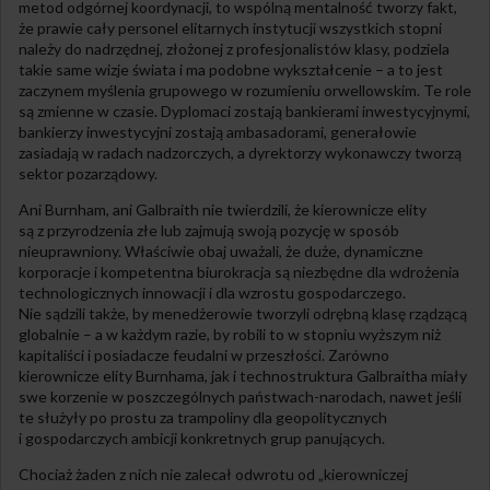
metod odgórnej koordynacji, to wspólną mentalność tworzy fakt,
że prawie cały personel elitarnych instytucji wszystkich stopni
należy do nadrzędnej, złożonej z profesjonalistów klasy, podziela
takie same wizje świata i ma podobne wykształcenie – a to jest
zaczynem myślenia grupowego w rozumieniu orwellowskim. Te role
są zmienne w czasie. Dyplomaci zostają bankierami inwestycyjnymi,
bankierzy inwestycyjni zostają ambasadorami, generałowie
zasiadają w radach nadzorczych, a dyrektorzy wykonawczy tworzą
sektor pozarządowy.
Ani Burnham, ani Galbraith nie twierdzili, że kierownicze elity
są z przyrodzenia złe lub zajmują swoją pozycję w sposób
nieuprawniony. Właściwie obaj uważali, że duże, dynamiczne
korporacje i kompetentna biurokracja są niezbędne dla wdrożenia
technologicznych innowacji i dla wzrostu gospodarczego.
Nie sądzili także, by menedżerowie tworzyli odrębną klasę rządzącą
globalnie – a w każdym razie, by robili to w stopniu wyższym niż
kapitaliści i posiadacze feudalni w przeszłości. Zarówno
kierownicze elity Burnhama, jak i technostruktura Galbraitha miały
swe korzenie w poszczególnych państwach-narodach, nawet jeśli
te służyły po prostu za trampoliny dla geopolitycznych
i gospodarczych ambicji konkretnych grup panujących.
Chociaż żaden z nich nie zalecał odwrotu od „kierowniczej