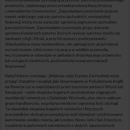
przemysłu, rządzonego przez ponadnarodową klasę złożoną
z menedżerów i inwestorów: „Zapowiadamy powstanie jeszcze
nawet większego sojuszu państw zachodnich, europejskiej
federacji, która może oznaczać ogromne zagrożenie zachodnim
pasożytnictwem. Zapowiadamy powstanie grupy znacznie
uprzemysłowionych państw, których wyższe warstwy żywiły się
daninami z Azji i Afryki, a przy ich pomocy podtrzymywały
obłaskawione masy zwolenników, nie zajmujących się już więcej
wytwórstwem, rolnictwem czy pracą w wielkim przemyśle,
lecz trzymane w odwodzie w zakładach drobniejszego przemysłu
lub usługach osobistych, pod kontrolą nowej arystokracji
finansowej”.
Dalej Hobson ostrzega: „Większa część Europy Zachodniej może
przyjąć charakter i wygląd, jaki obserwujemy w Południowej Anglii,
na Rivierze czy w najeżdżanych przez turystów partiach Włoch lub
Szwajcarii – małe skupiska bogatych arystokratów ciągnących
dywidendy i emerytury z Dalekiego Wschodu, plus nieco większe
grupy handlowców, współpracowników i ogromna ilość obsługi.
Te niewielkie skupiska bogatych rentierów i fizycznych
pracowników obsługi przywodzą na myśl dzisiejsze »zróżnicowane
warstwami« wielkie miasta, jak Londyn, Nowy Jork i San Francisco,
osadzone w państwach narodowych o dużych, opuszczonych