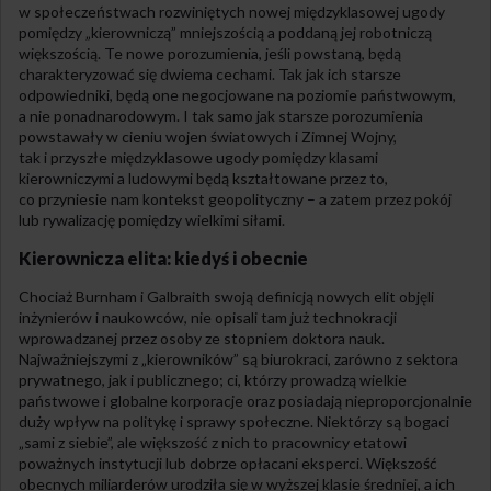
w społeczeństwach rozwiniętych nowej międzyklasowej ugody
pomiędzy „kierowniczą” mniejszością a poddaną jej robotniczą
większością. Te nowe porozumienia, jeśli powstaną, będą
charakteryzować się dwiema cechami. Tak jak ich starsze
odpowiedniki, będą one negocjowane na poziomie państwowym,
a nie ponadnarodowym. I tak samo jak starsze porozumienia
powstawały w cieniu wojen światowych i Zimnej Wojny,
tak i przyszłe międzyklasowe ugody pomiędzy klasami
kierowniczymi a ludowymi będą kształtowane przez to,
co przyniesie nam kontekst geopolityczny – a zatem przez pokój
lub rywalizację pomiędzy wielkimi siłami.
Kierownicza elita: kiedyś i obecnie
Chociaż Burnham i Galbraith swoją definicją nowych elit objęli
inżynierów i naukowców, nie opisali tam już technokracji
wprowadzanej przez osoby ze stopniem doktora nauk.
Najważniejszymi z „kierowników” są biurokraci, zarówno z sektora
prywatnego, jak i publicznego; ci, którzy prowadzą wielkie
państwowe i globalne korporacje oraz posiadają nieproporcjonalnie
duży wpływ na politykę i sprawy społeczne. Niektórzy są bogaci
„sami z siebie”, ale większość z nich to pracownicy etatowi
poważnych instytucji lub dobrze opłacani eksperci. Większość
obecnych miliarderów urodziła się w wyższej klasie średniej, a ich