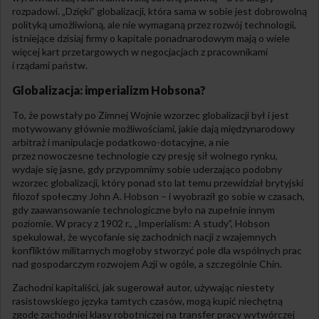
rozpadowi. „Dzięki” globalizacji, która sama w sobie jest dobrowolną
polityką umożliwioną, ale nie wymaganą przez rozwój technologii,
istniejące dzisiaj firmy o kapitale ponadnarodowym mają o wiele
więcej kart przetargowych w negocjacjach z pracownikami
i rządami państw.
Globalizacja: imperializm Hobsona?
To, że powstały po Zimnej Wojnie wzorzec globalizacji był i jest
motywowany głównie możliwościami, jakie dają międzynarodowy
arbitraż i manipulacje podatkowo-dotacyjne, a nie
przez nowoczesne technologie czy presję sił wolnego rynku,
wydaje się jasne, gdy przypomnimy sobie uderzająco podobny
wzorzec globalizacji, który ponad sto lat temu przewidział brytyjski
filozof społeczny John A. Hobson – i wyobraził go sobie w czasach,
gdy zaawansowanie technologiczne było na zupełnie innym
poziomie. W pracy z 1902 r., „Imperialism: A study”, Hobson
spekulował, że wycofanie się zachodnich nacji z wzajemnych
konfliktów militarnych mogłoby stworzyć pole dla wspólnych prac
nad gospodarczym rozwojem Azji w ogóle, a szczególnie Chin.
Zachodni kapitaliści, jak sugerował autor, używając niestety
rasistowskiego języka tamtych czasów, mogą kupić niechętną
zgodę zachodniej klasy robotniczej na transfer pracy wytwórczej