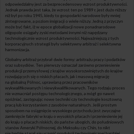
odpowiedzialny jest za bezprecedensowy wzrost produktywności.
Jednak prawda jest taka, że wzrost ten po 1989 r. jest dużo niższy
niż był po roku 1945, kiedy to gospodarki narodowe były mniej
zintegrowane, a poziom imigracji o wiele niższy. Jedną z przyczyn
może być fakt, iż w epoce globalizacji nowe ponadnarodowe
oligopole osiągały zyski metodami innymi niż napędzany
technologicznie wzrost produktywności. Najważniejszą z tych
korporacyjnych strategii były selektywny arbitraż i selektywna
harmonizacja.
Globalny arbitraż przybrał dwie formy: arbitrażu pracy i podatków
oraz subsydiów. Ten pierwszy oznaczał zarówno przeniesienie
produkcji przemysłowej z krajów wysokorozwiniętych do krajów
rozwijających się o niskich płacach, jak i masową migrację
na globalną Północ, uprawianą przez pracowników
wykwalifikowanych i niewykwalifikowanych. Tego rodzaju proces
nie wzmacniał postępu technologicznego, a mógł go nawet
opóźniać, zastępując nowe techniki czy technologie kosztowną
pracą lub korzystaniem z zasobów naturalnych. Jeśli prostym
sposobem na osiągnięcie wysokiego przychodu jest zwyczajne
zamknięcie fabryki w kraju o wysokich płacach i przeniesienie jej
do kraju o płacach niskich, do państw ubogich, do południowych
stanów Ameryki Północnej, do Meksyku czy Chin, to nikt
nie będzie starał się uczynić produkcji technologicznej bardziej