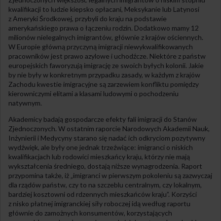
kwalifikacji to ludzie kiepsko opłacani, Meksykanie lub Latynosi
z Ameryki Środkowej, przybyli do kraju na podstawie
amerykańskiego prawa o łączeniu rodzin. Dodatkowo mamy 12
milionów nielegalnych imigrantów, głównie z krajów ościennych.
W Europie główną przyczyną imigracji niewykwalifikowanych
pracowników jest prawo azylowe i uchodźcze. Niektóre z państw
europejskich faworyzują imigrację ze swoich byłych kolonii. Jakie
by nie były w konkretnym przypadku zasady, w każdym z krajów
Zachodu kwestie imigracyjne są zarzewiem konfliktu pomiędzy
kierowniczymi elitami a klasami ludowymi o pochodzeniu
natywnym.
Akademicy badają gospodarcze efekty fali imigracji do Stanów
Zjednoczonych. W ostatnim raporcie Narodowych Akademii Nauk,
Inżynierii i Medycyny starano się nadać ich odkryciom pozytywny
wydźwięk, ale były one jednak trzeźwiące: imigranci o niskich
kwalifikacjach lub rodowici mieszkańcy kraju, którzy nie mają
wykształcenia średniego, dostają niższe wynagrodzenia. Raport
przypomina także, iż „imigranci w pierwszym pokoleniu są zazwyczaj
dla rządów państw, czy to na szczeblu centralnym, czy lokalnym,
bardziej kosztowni od rdzennych mieszkańców kraju”. Korzyści
z nisko płatnej imigranckiej siły roboczej idą według raportu
głównie do zamożnych konsumentów, korzystających