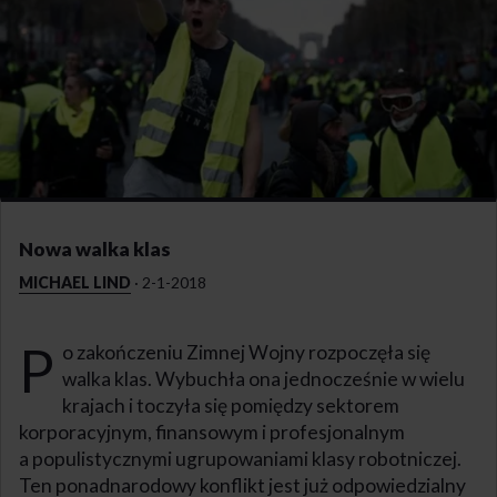
Nowa walka klas
MICHAEL LIND
·
2-1-2018
P
o zakończeniu Zimnej Wojny rozpoczęła się
walka klas. Wybuchła ona jednocześnie w wielu
krajach i toczyła się pomiędzy sektorem
korporacyjnym, finansowym i profesjonalnym
a populistycznymi ugrupowaniami klasy robotniczej.
Ten ponadnarodowy konflikt jest już odpowiedzialny