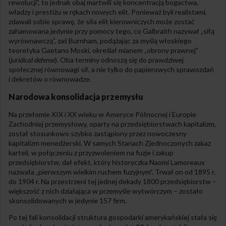
rewolucji”, to jednak obaj martwili się koncentracją bogactwa,
władzy i prestiżu w rękach nowych elit. Ponieważ byli realistami,
zdawali sobie sprawę, że siła elit kierowniczych może zostać
zahamowana jedynie przy pomocy tego, co Galbraith nazywał „siłą
wyrównawczą”, zaś Burnham, podążając za myślą włoskiego
teoretyka Gaetano Moski, określał mianem „obrony prawnej”
(
juridical defense
). Oba terminy odnoszą się do prawdziwej
społecznej równowagi sił, a nie tylko do papierowych sprawozdań
i dekretów o równowadze.
Narodowa konsolidacja przemysłu
Na przełomie XIX i XX wieku w Ameryce Północnej i Europie
Zachodniej przemysłowy, oparty na przedsiębiorstwach kapitalizm,
został stosunkowo szybko zastąpiony przez nowoczesny
kapitalizm menedżerski. W samych Stanach Zjednoczonych zakaz
karteli, w połączeniu z przyzwoleniem na fuzje i zakup
przedsiębiorstw, dał efekt, który historyczka Naomi Lamoreaux
nazwała „pierwszym wielkim ruchem fuzyjnym”. Trwał on od 1895 r.
do 1904 r. Na przestrzeni tej jednej dekady 1800 przedsiębiorstw –
większość z nich działająca w przemyśle wytwórczym – zostało
skonsolidowanych w jedynie 157 firm.
Po tej fali konsolidacji struktura gospodarki amerykańskiej stała się