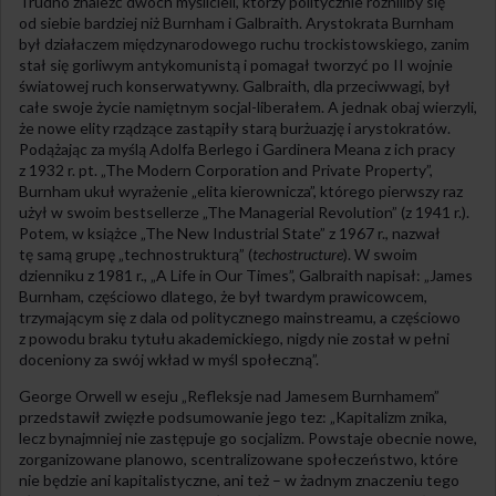
Trudno znaleźć dwóch myślicieli, którzy politycznie różniliby się
od siebie bardziej niż Burnham i Galbraith. Arystokrata Burnham
był działaczem międzynarodowego ruchu trockistowskiego, zanim
stał się gorliwym antykomunistą i pomagał tworzyć po II wojnie
światowej ruch konserwatywny. Galbraith, dla przeciwwagi, był
całe swoje życie namiętnym socjal-liberałem. A jednak obaj wierzyli,
że nowe elity rządzące zastąpiły starą burżuazję i arystokratów.
Podążając za myślą Adolfa Berlego i Gardinera Meana z ich pracy
z 1932 r. pt. „The Modern Corporation and Private Property”,
Burnham ukuł wyrażenie „elita kierownicza”, którego pierwszy raz
użył w swoim bestsellerze „The Managerial Revolution” (z 1941 r.).
Potem, w książce „The New Industrial State” z 1967 r., nazwał
tę samą grupę „technostrukturą” (
techostructure
). W swoim
dzienniku z 1981 r., „A Life in Our Times”, Galbraith napisał: „James
Burnham, częściowo dlatego, że był twardym prawicowcem,
trzymającym się z dala od politycznego mainstreamu, a częściowo
z powodu braku tytułu akademickiego, nigdy nie został w pełni
doceniony za swój wkład w myśl społeczną”.
George Orwell w eseju „Refleksje nad Jamesem Burnhamem”
przedstawił zwięzłe podsumowanie jego tez: „Kapitalizm znika,
lecz bynajmniej nie zastępuje go socjalizm. Powstaje obecnie nowe,
zorganizowane planowo, scentralizowane społeczeństwo, które
nie będzie ani kapitalistyczne, ani też – w żadnym znaczeniu tego