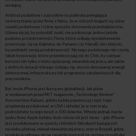
wydajną.
Arbitraż podatków i subsydiów to praktyka polegająca
na korzystaniu przez firmy z faktu, że w różnych krajach są różne
stawki podatkowe i różne sposoby dotowania przedsiębiorstw.
Używa się jej, by pobudzić zyski, nie podnosząc jednocześnie
poziomu produktywności. Firmy, które unikają opodatkowania,
przenosząc się na Kajmany, do Panamy czy Irlandii, nie robią nic,
by podnieść swoją produktywność. Niczego podobnego nie czynią
także korporacje, które przemieszczają się do Chin, by czerpać
korzyści nie tylko z nisko opłacanej, niewolniczej pracy, ale także
z obfitych dotacji różnego rodzaju, np. mocno dotowanej energii
elektrycznej, infrastruktury lub programów szkoleniowych dla
pracowników.
Być może iPhone jest ikoną ery globalizacji. Jak pisze
w wydawanym przez MIT magazynie „Technology Review”
Konstantine Kakaes, gdyby każdą pojedynczą część tego
urządzenia produkować w USA i składać je w tym kraju,
podrożyłoby to jego koszt o 100 dolarów. Wtedy jednak marża
zysku firmy Apple byłaby dużo niższa niż jest teraz – gdy iPhone
jest produkowany w sześciu chińskich fabrykach bazujących
na nisko płatnej, niemal niewolniczej pracy, oraz w Brazylii, gdzie
produkcja odbywa się na zasadzie koncesji na zastępczą politykę