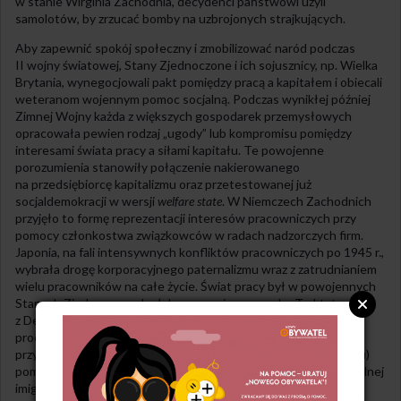
w stanie Wirginia Zachodnia, decydenci państwowi użyli
samolotów, by zrzucać bomby na uzbrojonych strajkujących.
Aby zapewnić spokój społeczny i zmobilizować naród podczas
II wojny światowej, Stany Zjednoczone i ich sojusznicy, np. Wielka
Brytania, wynegocjowali pakt pomiędzy pracą a kapitałem i obiecali
weteranom wojennym pomoc socjalną. Podczas wynikłej później
Zimnej Wojny każda z większych gospodarek przemysłowych
opracowała pewien rodzaj „ugody” lub kompromisu pomiędzy
interesami świata pracy a siłami kapitału. Te powojenne
porozumienia stanowiły połączenie nakierowanego
na przedsiębiorcę kapitalizmu oraz przetestowanej już
socjaldemokracji w wersji
welfare state
. W Niemczech Zachodnich
przyjęło to formę reprezentacji interesów pracowniczych przy
pomocy członkostwa związkowców w radach nadzorczych firm.
Japonia, na fali intensywnych konfliktów pracowniczych po 1945 r.,
wybrała drogę korporacyjnego paternalizmu wraz z zatrudnianiem
wielu pracowników na całe życie. Świat pracy był w powojennych
Stanach Zjednoczonych słabo zorganizowany, ale „Traktat
z Detroit”, który wynegocjował porozumienie pomiędzy firmami
produkującymi samochody a związkami zawodowymi, stał się
przykładem sukcesu nieformalnej współpracy (korporacjonizmu)
pomiędzy pracą a kapitałem. Niewielki procent legalnej i nielegalnej
imigracji oraz naciski na zamężne kobiety, by opuściły szeregi