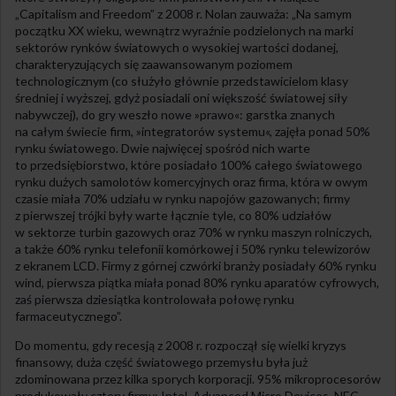
„Capitalism and Freedom” z 2008 r. Nolan zauważa: „Na samym
początku XX wieku, wewnątrz wyraźnie podzielonych na marki
sektorów rynków światowych o wysokiej wartości dodanej,
charakteryzujących się zaawansowanym poziomem
technologicznym (co służyło głównie przedstawicielom klasy
średniej i wyższej, gdyż posiadali oni większość światowej siły
nabywczej), do gry weszło nowe »prawo«: garstka znanych
na całym świecie firm, »integratorów systemu«, zajęła ponad 50%
rynku światowego. Dwie najwięcej spośród nich warte
to przedsiębiorstwo, które posiadało 100% całego światowego
rynku dużych samolotów komercyjnych oraz firma, która w owym
czasie miała 70% udziału w rynku napojów gazowanych; firmy
z pierwszej trójki były warte łącznie tyle, co 80% udziałów
w sektorze turbin gazowych oraz 70% w rynku maszyn rolniczych,
a także 60% rynku telefonii komórkowej i 50% rynku telewizorów
z ekranem LCD. Firmy z górnej czwórki branży posiadały 60% rynku
wind, pierwsza piątka miała ponad 80% rynku aparatów cyfrowych,
zaś pierwsza dziesiątka kontrolowała połowę rynku
farmaceutycznego”.
Do momentu, gdy recesją z 2008 r. rozpoczął się wielki kryzys
finansowy, duża część światowego przemysłu była już
zdominowana przez kilka sporych korporacji. 95% mikroprocesorów
produkowały cztery firmy: Intel, Advanced Micro Devices, NEC