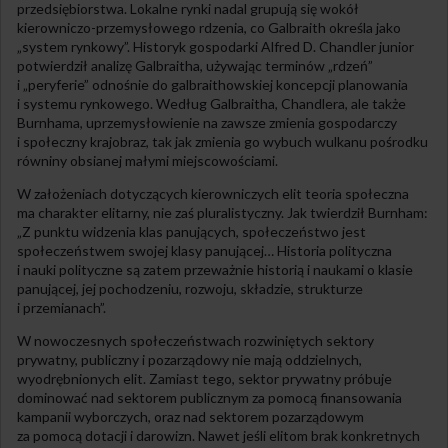
przedsiębiorstwa. Lokalne rynki nadal grupują się wokół
kierowniczo-przemysłowego rdzenia, co Galbraith określa jako
„system rynkowy”. Historyk gospodarki Alfred D. Chandler junior
potwierdził analizę Galbraitha, używając terminów „rdzeń”
i „peryferie” odnośnie do galbraithowskiej koncepcji planowania
i systemu rynkowego. Według Galbraitha, Chandlera, ale także
Burnhama, uprzemysłowienie na zawsze zmienia gospodarczy
i społeczny krajobraz, tak jak zmienia go wybuch wulkanu pośrodku
równiny obsianej małymi miejscowościami.
W założeniach dotyczących kierowniczych elit teoria społeczna
ma charakter elitarny, nie zaś pluralistyczny. Jak twierdził Burnham:
„Z punktu widzenia klas panujących, społeczeństwo jest
społeczeństwem swojej klasy panującej… Historia polityczna
i nauki polityczne są zatem przeważnie historią i naukami o klasie
panującej, jej pochodzeniu, rozwoju, składzie, strukturze
i przemianach”.
W nowoczesnych społeczeństwach rozwiniętych sektory
prywatny, publiczny i pozarządowy nie mają oddzielnych,
wyodrębnionych elit. Zamiast tego, sektor prywatny próbuje
dominować nad sektorem publicznym za pomocą finansowania
kampanii wyborczych, oraz nad sektorem pozarządowym
za pomocą dotacji i darowizn. Nawet jeśli elitom brak konkretnych