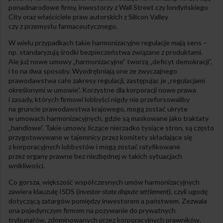
ponadnarodowe firmy, inwestorzy z Wall Street czy londyńskiego
City oraz właściciele praw autorskich z Silicon Valley
czy z przemysłu farmaceutycznego.
W wielu przypadkach takie harmonizacyjne regulacje mają sens –
np. standaryzują środki bezpieczeństwa związane z produktami.
Ale już nowe umowy „harmonizacyjne” tworzą „deficyt demokracji”,
i to na dwa sposoby. Wyodrębniają one ze zwyczajnego
prawodawstwa całe zakresy regulacji, zastępując je „regulacjami
określonymi w umowie”. Korzystne dla korporacji nowe prawa
i zasady, których firmowi lobbyści nigdy nie przeforsowaliby
na gruncie prawodawstwa krajowego, mogą zostać ukryte
w umowach harmonizacyjnych, gdzie są maskowane jako traktaty
„handlowe”. Takie umowy, liczące nierzadko tysiące stron, są często
przygotowywane w tajemnicy przez komitety składające się
z korporacyjnych lobbystów i mogą zostać ratyfikowane
przez organy prawne bez niezbędnej w takich sytuacjach
wnikliwości.
Co gorsza, większość współczesnych umów harmonizacyjnych
zawiera klauzulę ISDS (
investor-state dispute settlement
), czyli ugodę
dotyczącą zatargów pomiędzy inwestorem a państwem. Zezwala
ona pojedynczym firmom na pozywanie do prywatnych
trybunałów, zdominowanych przez korporacyjnych prawników,