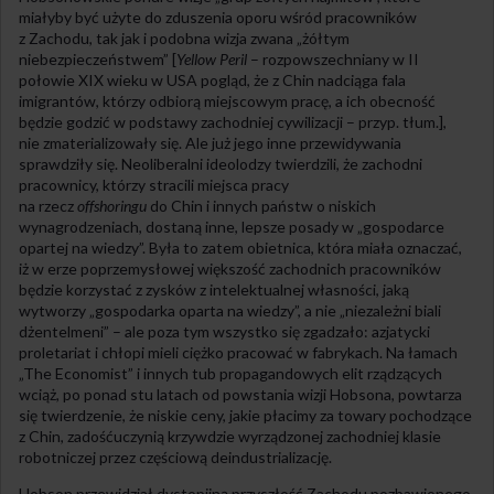
miałyby być użyte do zduszenia oporu wśród pracowników
z Zachodu, tak jak i podobna wizja zwana „żółtym
niebezpieczeństwem” [
Yellow Peril
– rozpowszechniany w II
połowie XIX wieku w USA pogląd, że z Chin nadciąga fala
imigrantów, którzy odbiorą miejscowym pracę, a ich obecność
będzie godzić w podstawy zachodniej cywilizacji – przyp. tłum.],
nie zmaterializowały się. Ale już jego inne przewidywania
sprawdziły się. Neoliberalni ideolodzy twierdzili, że zachodni
pracownicy, którzy stracili miejsca pracy
na rzecz
offshoringu
do Chin i innych państw o niskich
wynagrodzeniach, dostaną inne, lepsze posady w „gospodarce
opartej na wiedzy”. Była to zatem obietnica, która miała oznaczać,
iż w erze poprzemysłowej większość zachodnich pracowników
będzie korzystać z zysków z intelektualnej własności, jaką
wytworzy „gospodarka oparta na wiedzy”, a nie „niezależni biali
dżentelmeni” – ale poza tym wszystko się zgadzało: azjatycki
proletariat i chłopi mieli ciężko pracować w fabrykach. Na łamach
„The Economist” i innych tub propagandowych elit rządzących
wciąż, po ponad stu latach od powstania wizji Hobsona, powtarza
się twierdzenie, że niskie ceny, jakie płacimy za towary pochodzące
z Chin, zadośćuczynią krzywdzie wyrządzonej zachodniej klasie
robotniczej przez częściową deindustrializację.
Hobson przewidział dystopijną przyszłość Zachodu pozbawionego