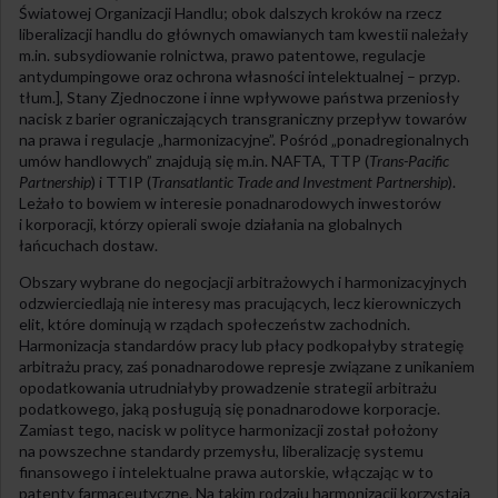
Światowej Organizacji Handlu; obok dalszych kroków na rzecz
liberalizacji handlu do głównych omawianych tam kwestii należały
m.in. subsydiowanie rolnictwa, prawo patentowe, regulacje
antydumpingowe oraz ochrona własności intelektualnej – przyp.
tłum.], Stany Zjednoczone i inne wpływowe państwa przeniosły
nacisk z barier ograniczających transgraniczny przepływ towarów
na prawa i regulacje „harmonizacyjne”. Pośród „ponadregionalnych
umów handlowych” znajdują się m.in. NAFTA, TTP (
Trans-Pacific
Partnership
) i TTIP (
Transatlantic Trade and Investment Partnership
).
Leżało to bowiem w interesie ponadnarodowych inwestorów
i korporacji, którzy opierali swoje działania na globalnych
łańcuchach dostaw.
Obszary wybrane do negocjacji arbitrażowych i harmonizacyjnych
odzwierciedlają nie interesy mas pracujących, lecz kierowniczych
elit, które dominują w rządach społeczeństw zachodnich.
Harmonizacja standardów pracy lub płacy podkopałyby strategię
arbitrażu pracy, zaś ponadnarodowe represje związane z unikaniem
opodatkowania utrudniałyby prowadzenie strategii arbitrażu
podatkowego, jaką posługują się ponadnarodowe korporacje.
Zamiast tego, nacisk w polityce harmonizacji został położony
na powszechne standardy przemysłu, liberalizację systemu
finansowego i intelektualne prawa autorskie, włączając w to
patenty farmaceutyczne. Na takim rodzaju harmonizacji korzystają