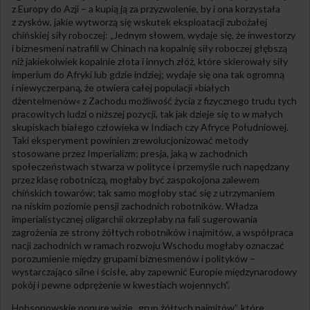
z Europy do Azji – a kupią ją za przyzwolenie, by i ona korzystała
z zysków, jakie wytworzą się wskutek eksploatacji zubożałej
chińskiej siły roboczej: „Jednym słowem, wydaje się, że inwestorzy
i biznesmeni natrafili w Chinach na kopalnię siły roboczej głębszą
niż jakiekolwiek kopalnie złota i innych złóż, które skierowały siły
imperium do Afryki lub gdzie indziej; wydaje się ona tak ogromną
i niewyczerpaną, że otwiera całej populacji »białych
dżentelmenów« z Zachodu możliwość życia z fizycznego trudu tych
pracowitych ludzi o niższej pozycji, tak jak dzieje się to w małych
skupiskach białego człowieka w Indiach czy Afryce Południowej.
Taki eksperyment powinien zrewolucjonizować metody
stosowane przez Imperializm; presja, jaką w zachodnich
społeczeństwach stwarza w polityce i przemyśle ruch napędzany
przez klasę robotniczą, mogłaby być zaspokojona zalewem
chińskich towarów; tak samo mogłoby stać się z utrzymaniem
na niskim poziomie pensji zachodnich robotników. Władza
imperialistycznej oligarchii okrzepłaby na fali sugerowania
zagrożenia ze strony żółtych robotników i najmitów, a współpraca
nacji zachodnich w ramach rozwoju Wschodu mogłaby oznaczać
porozumienie między grupami biznesmenów i polityków –
wystarczająco silne i ścisłe, aby zapewnić Europie międzynarodowy
pokój i pewne odprężenie w kwestiach wojennych”.
Hobsonowskie ponure wizje „grup żółtych najmitów”, które