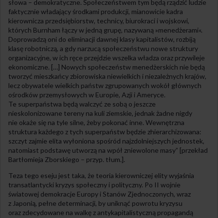
słowa – demokratyczne. Społeczeństwem tym będą rządzić ludzie
faktycznie władający środkami produkcji, mianowicie kadra
kierownicza przedsiębiorstw, technicy, biurokraci i wojskowi,
których Burnham łączy w jedną grupę, nazywaną »menedżerami«.
Doprowadzą oni do eliminacji dawnej klasy kapitalistów, rozbiją
klasę robotniczą, a gdy narzucą społeczeństwu nowe struktury
organizacyjne, w ich ręce przejdzie wszelka władza oraz przywileje
ekonomiczne. […] Nowych społeczeństw menedżerskich nie będą
tworzyć mieszkańcy zbiorowiska niewielkich i niezależnych krajów,
lecz obywatele wielkich państw zgrupowanych wokół głównych
ośrodków przemysłowych w Europie, Azji i Ameryce.
Te superpaństwa będą walczyć ze sobą o jeszcze
nieskolonizowane tereny na kuli ziemskie, jednak żadne nigdy
nie okaże się na tyle silne, żeby pokonać inne. Wewnętrzna
struktura każdego z tych superpaństw będzie zhierarchizowana:
szczyt zajmie elita wyłoniona spośród najzdolniejszych jednostek,
natomiast podstawę utworzą na wpół zniewolone masy” [przekład
Bartłomieja Zborskiego – przyp. tłum.].
Teza tego eseju jest taka, że teoria kierowniczej elity wyjaśnia
transatlantycki kryzys społeczny i polityczny. Po II wojnie
światowej demokracje Europy i Stanów Zjednoczonych, wraz
z Japonią, pełne determinacji, by uniknąć powrotu kryzysu
oraz zdecydowane na walkę z antykapitalistyczną propagandą