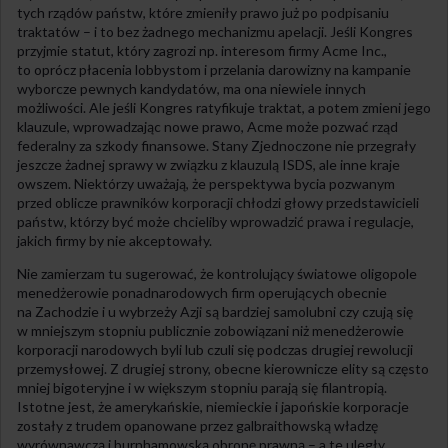
tych rządów państw, które zmieniły prawo już po podpisaniu
traktatów – i to bez żadnego mechanizmu apelacji. Jeśli Kongres
przyjmie statut, który zagrozi np. interesom firmy Acme Inc.,
to oprócz płacenia lobbystom i przelania darowizny na kampanie
wyborcze pewnych kandydatów, ma ona niewiele innych
możliwości. Ale jeśli Kongres ratyfikuje traktat, a potem zmieni jego
klauzule, wprowadzając nowe prawo, Acme może pozwać rząd
federalny za szkody finansowe. Stany Zjednoczone nie przegrały
jeszcze żadnej sprawy w związku z klauzulą ISDS, ale inne kraje
owszem. Niektórzy uważają, że perspektywa bycia pozwanym
przed oblicze prawników korporacji chłodzi głowy przedstawicieli
państw, którzy być może chcieliby wprowadzić prawa i regulacje,
jakich firmy by nie akceptowały.
Nie zamierzam tu sugerować, że kontrolujący światowe oligopole
menedżerowie ponadnarodowych firm operujących obecnie
na Zachodzie i u wybrzeży Azji są bardziej samolubni czy czują się
w mniejszym stopniu publicznie zobowiązani niż menedżerowie
korporacji narodowych byli lub czuli się podczas drugiej rewolucji
przemysłowej. Z drugiej strony, obecne kierownicze elity są często
mniej bigoteryjne i w większym stopniu parają się filantropią.
Istotne jest, że amerykańskie, niemieckie i japońskie korporacje
zostały z trudem opanowane przez galbraithowską władzę
wyrównawczą i burnhamowską obronę prawną – a te uległy