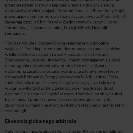
przez przedsiębiorstwo o kapitale wielonarodowym, z siecią
dostawców w wielu krajach. Przykład-ikona to iPhone firmy Apple,
powstający z komponentów z różnych części świata. Modele S5 i 6
zawierają części z Chin, Stanów Zjednoczonych, Japonii, Korei
Południowej, Tajwanu, Niemiec, Francji, Włoch, Holandii
i Singapuru.
Podczas gdy sieci dostawców są regionalne lub globalne,
większość firm z kapitałem ponadnarodowym ma nadal siedziby
w kilku konkretnych państwach – najczęściej są to Stany
Zjednoczone, Japonia lub Niemcy. Krajom rozwijającym się dano
do odegrania rolę wytwórców produktów o niskiej wartości
dodanej, na zasadach narzuconych im przez firmy i inwestorów
z Ameryki Północnej, Europy oraz wybrzeży Azji. Jednak Chiny,
Indie i Brazylia oraz kilka innych krajów rozwijających się było
w stanie wykorzystać fakt, że korporacje mają dostęp do ich
ogromnej siły roboczej i rynków zbytu, i naciskać na obcy kapitał,
by promował projekty rozwoju ich narodowego przemysłu,
za pomocą wymagań na gruncie lokalnym oraz umów na transfery
technologii.
Ekonomia globalnego arbitrażu
Powszechnie uważa się, że trwający od lat 90. proces globalizacji