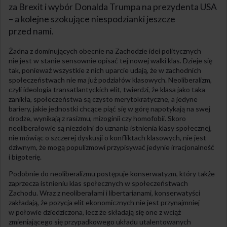
za Brexit i wybór Donalda Trumpa na prezydenta USA
– a kolejne szokujące niespodzianki jeszcze
przed nami.
Żadna z dominujących obecnie na Zachodzie idei politycznych
nie jest w stanie sensownie opisać tej nowej walki klas. Dzieje się
tak, ponieważ wszystkie z nich uparcie udają, że w zachodnich
społeczeństwach nie ma już podziałów klasowych. Neoliberalizm,
czyli ideologia transatlantyckich elit, twierdzi, że klasa jako taka
zanikła, społeczeństwa są czysto merytokratyczne, a jedyne
bariery, jakie jednostki chcące piąć się w górę napotykają na swej
drodze, wynikają z rasizmu, mizoginii czy homofobii. Skoro
neoliberałowie są niezdolni do uznania istnienia klasy społecznej,
nie mówiąc o szczerej dyskusji o konfliktach klasowych, nie jest
dziwnym, że mogą populizmowi przypisywać jedynie irracjonalność
i bigoterię.
Podobnie do neoliberalizmu postępuje konserwatyzm, który także
zaprzecza istnieniu klas społecznych w społeczeństwach
Zachodu. Wraz z neoliberałami i libertarianami, konserwatyści
zakładają, że pozycja elit ekonomicznych nie jest przynajmniej
w połowie dziedziczona, lecz że składają się one z wciąż
zmieniającego się przypadkowego układu utalentowanych