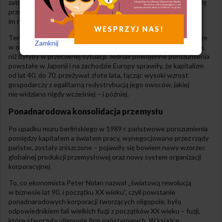
zatrudnionych i zostały gospodyniami domowymi, wzmocniły siłę
przetargową pracowników płci męskiej i stworzyły przyjazny
im rynek pracy.
WESPRZYJ NAS!
Ten korporacjonistyczny system sprawił, że państwa opiekuńcze
Zamknij
w okresie od lat 40. do 70. były takie w dużo mniejszym zakresie,
niż byłyby w przeciwnej sytuacji. Jednak powojenne porozumienia
powstałe w Japonii i na zachodzie Europy sprawiły, że kapitalizm
od lat 40. do 70. przeżywał złote lata, łącząc wysoki wzrost
gospodarczy z egalitarną redystrybucją jego owoców, jakiej
nie widziano nigdy wcześniej – i później.
Ponadnarodowa konsolidacja przemysłu
Po upadku muru berlińskiego w 1989 r. państwowe porozumienia
pomiędzy kapitałem a światem pracy, wynegocjowane przez rządy
państw, zostały zniszczone – pojawiły się bowiem nowy wzorzec
globalnej produkcji przemysłowej oraz nowy system organizacji
korporacyjnej.
To, co ekonomista Peter Nolan nazwał „światową rewolucją
w biznesie lat 90. i początku XX wieku”, czyli powstanie
ponadnarodowych korporacji tworzących oligopole, było
odpowiednikiem fali wielkich fuzji z początków XX wieku – fuzji,
które stworzyły oligopole firm państwowych. W książce