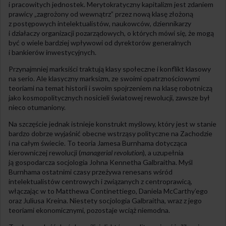
i pracowitych jednostek. Merytokratyczny kapitalizm jest zdaniem
prawicy „zagrożony od wewnątrz” przez nową klasę złożoną
z postępowych intelektualistów, naukowców, dziennikarzy
i działaczy organizacji pozarządowych, o których mówi się, że mogą
być o wiele bardziej wpływowi od dyrektorów generalnych
i bankierów inwestycyjnych.
Przynajmniej marksiści traktują klasy społeczne i konflikt klasowy
na serio. Ale klasyczny marksizm, ze swoimi opatrznościowymi
teoriami na temat historii i swoim spojrzeniem na klasę robotniczą
jako kosmopolitycznych nosicieli światowej rewolucji, zawsze był
nieco otumaniony.
Na szczęście jednak istnieje konstrukt myślowy, który jest w stanie
bardzo dobrze wyjaśnić obecne wstrząsy polityczne na Zachodzie
i na całym świecie. To teoria Jamesa Burnhama dotycząca
kierowniczej rewolucji (
managerial revolution
), a uzupełnia
ją gospodarcza socjologia Johna Kennetha Galbraitha. Myśl
Burnhama ostatnimi czasy przeżywa renesans wśród
intelektualistów centrowych i związanych z centroprawicą,
włączając w to Matthewa Continettiego, Daniela McCarthy’ego
oraz Juliusa Kreina. Niestety socjologia Galbraitha, wraz z jego
teoriami ekonomicznymi, pozostaje wciąż niemodna.