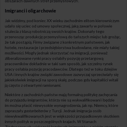
obszarach dawnych stref przemysłowych”.
Imigranci i oligarchowie
Jak widzimy, pod koniec XX wieku zachodnim elitom kierowniczym
udało się uciec od umowy społecznej, jaką zawarły w połowie
stulecia z klasą robotniczą swoich krajów. Dokonały tego
przenosząc produkcję przemysłową do tańszych miejsc lub grożąc,
że tak postąpią. Firmy związane z konkretnym państwem, jak
hotele, restauracje i przedsiębiorstwa budowlane, nie miały takiej
możliwości. Mogły jednak skorzystać na imigracji, ponieważ
zliberalizowane rynki pracy osłabiły pozycję przetargową
pracowników dokładnie w taki sam sposób, jak szczelny rynek
pracy osłabia pozycję pracodawców. Dlatego też w toku dziejów
USA i innych krajów związki zawodowe zazwyczaj sprzeciwiały się
jakiekolwiek imigracji na sporą skalę, podczas gdy kapitaliści witali
ją często z otwartymi ramionami.
Niektóre z zachodnich państw mają formalną politykę zachęcania
do przyjazdu imigrantów, którzy nie są wykwalifikowani i będzie
im można płacić niewysokie wynagrodzenia, jak np. Niemcy, które
zapraszały
gastarbeiterów
z Turcji. Jednak imigracja osób
niewykwalifikowanych jest w większości przypadkowym skutkiem
innych polityk w poszczególnych krajach. W Stanach
Zjednoczonych większość legalnych imigrantów o niskim stopniu