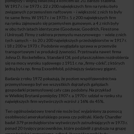
pomiędzy I wojną światową a końcem lat 20. bardzo stabilna.
W 1917 r. i w 1973 r. 22 z 200 największych firm na rynku było
związanych z przemysłem naftowym – i większość z nich to były
te same firmy. W 1917 r. i w 1973 r. 5 z 200 największych firm
na rynku zajmowało się przemysłem gumowym, a 4 z nich były
w obu tych latach identyczne (Goodyear, Goodrich, Firestone
i Uniroyal). Firmy z sektora przemysłu maszynowego – wiele z nich
tych samych – to 20 z 200 największych przedsiębiorstw w 1917 r.
i 18 z 200 w 1973 r. Podobnie wyglądała sprawa w przemyśle
transportowym i w produkcji żywności. Przetrwała nawet firma
Johna D. Rockefellera, Standard Oil, pod płaszczykiem rozdrobienia
się na mocy wyroku sądowego z 1911 r. na „firmy-córki”, z których
jedną była np. firma ExxonMobil, późniejszy światowy gigant.
Badania z roku 1972 pokazują, że poziom współzawodnictwa
przemysłowego był we wszystkich dojrzałych gałęziach
gospodarki przemysłowej cały czas podobny. Na przykład
w Wielkiej Brytanii pomiędzy 1907 r. a 1970 r. udział w rynku stu
największych firm wytwórczych wzrósł z 16% do 45%.
Ten ogólnoświatowy trend nie może być wyjaśniony za pomocą
osobliwości amerykańskiego prawa czy polityki. Kiedy Chandler
badał 379 przedsiębiorstw wytwórczych zatrudniających w 1973 r.
ponad 20 tysięcy pracowników, które podzielił z grubsza na grupę
amerykańską i zagraniczną, odkrył, iż współczynniki były