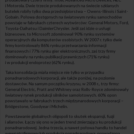
i Motorola. Dwie trzecie produkowanych na świecie szklanych
butelek robiły tylko dwa przedsiębiorstwa – Owens-Illinois i Saint-
Gobain. Połowa dostępnych na światowym rynku samochodów
powstaje w fabrykach czterech wytwórców: General Motors, Ford,
Toyota-Daihatsu i DaimlerChrysler. Jeśli zaś idzie o usługi
biznesowe, to Microsoft zdominował 90% rynku systemów
operacyjnych dla komputerów osobistych. W 2007 r. tylko dwie
firmy kontrolowały 86% rynku przetwarzania informacji
finansowych i 77% rynku gier elektronicznych, zaś trzy firmy
dominowały na rynku publikacji prawniczych (71% rynku)
i w produkcji endoprotez (62% rynku).
Taka konsolidacja miała miejsce nie tylko w przypadku
ponadnarodowych korporacji, ale także poniżej, na poziomie
dostawców. Na samym początku kryzysu, w 2008 r., trzy firmy:
General Electric, Pratt and Whitney oraz Rolls-Royce zdominowały
światowy rynek produkcji silników samolotowych. 60% opon
powstawało w fabrykach trzech międzynarodowych korporacji –
Bridgestone, Goodyear i Michelin.
Powstawanie globalnych oligopoli to skutek ekspansji, fuzji
i aliansów. Łączy się ono w jeden trend zmierzający ku produkcji
ponadnarodowej. Jedna trzecia, a nawet połowa handlu to handel
wewnątrzfirmowy lub produkcja ponadnarodowa, prowadzona