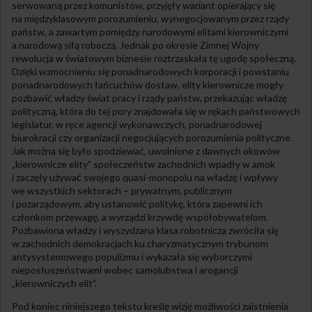
serwowaną przez komunistów, przyjęły wariant opierający się
na międzyklasowym porozumieniu, wynegocjowanym przez rządy
państw, a zawartym pomiędzy narodowymi elitami kierowniczymi
a narodową siłą roboczą. Jednak po okresie Zimnej Wojny
rewolucja w światowym biznesie roztrzaskała tę ugodę społeczną.
Dzięki wzmocnieniu się ponadnarodowych korporacji i powstaniu
ponadnarodowych łańcuchów dostaw, elity kierownicze mogły
pozbawić władzy świat pracy i rządy państw, przekazując władzę
polityczną, która do tej pory znajdowała się w rękach państwowych
legislatur, w ręce agencji wykonawczych, ponadnarodowej
biurokracji czy organizacji negocjujących porozumienia polityczne.
Jak można się było spodziewać, uwolnione z dawnych okowów
„kierownicze elity” społeczeństw zachodnich wpadły w amok
i zaczęły używać swojego quasi-monopolu na władzę i wpływy
we wszystkich sektorach – prywatnym, publicznym
i pozarządowym, aby ustanowić politykę, która zapewni ich
członkom przewagę, a wyrządzi krzywdę współobywatelom.
Pozbawiona władzy i wyszydzana klasa robotnicza zwróciła się
w zachodnich demokracjach ku charyzmatycznym trybunom
antysystemowego populizmu i wykazała się wyborczymi
nieposłuszeństwami wobec samolubstwa i arogancji
„kierowniczych elit”.
Pod koniec niniejszego tekstu kreślę wizję możliwości zaistnienia