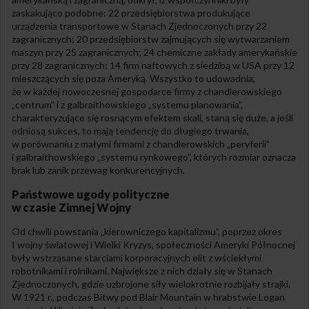
zaskakująco podobne: 22 przedsiębiorstwa produkujące
urządzenia transportowe w Stanach Zjednoczonych przy 22
zagranicznych; 20 przedsiębiorstw zajmujących się wytwarzaniem
maszyn przy 25 zagranicznych; 24 chemiczne zakłady amerykańskie
przy 28 zagranicznych; 14 firm naftowych z siedzibą w USA przy 12
mieszczących się poza Ameryką. Wszystko to udowadnia,
że w każdej nowoczesnej gospodarce firmy z chandlerowskiego
„centrum” i z galbraithowskiego „systemu planowania”,
charakteryzujące się rosnącym efektem skali, staną się duże, a jeśli
odniosą sukces, to mają tendencję do długiego trwania,
w porównaniu z małymi firmami z chandlerowskich „peryferii”
i galbraithowskiego „systemu rynkowego”, których rozmiar oznacza
brak lub zanik przewag konkurencyjnych.
Państwowe ugody polityczne
w czasie Zimnej Wojny
Od chwili powstania „kierowniczego kapitalizmu”, poprzez okres
I wojny światowej i Wielki Kryzys, społeczności Ameryki Północnej
były wstrząsane starciami korporacyjnych elit z wściekłymi
robotnikami i rolnikami. Największe z nich działy się w Stanach
Zjednoczonych, gdzie uzbrojone siły wielokrotnie rozbijały strajki.
W 1921 r., podczas Bitwy pod Blair Mountain w hrabstwie Logan