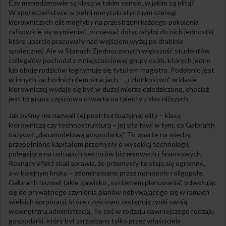
Czy menedżerowie są klasą w takim sensie, w jakim są elitą?
W społeczeństwie w pełni merytokratycznym szeregi
kierowniczych elit mogłyby na przestrzeni każdego pokolenia
całkowicie się wymieniać, ponieważ dołączałyby do nich jednostki,
które uparcie pracowały nad wejściem wyżej po drabinie
społecznej. Ale w Stanach Zjednoczonych większość studentów
college’ów pochodzi z mniejszościowej grupy osób, których jedno
lub oboje rodziców legitymuje się tytułem magistra. Podobnie jest
w innych zachodnich demokracjach – „członkostwo” w klasie
kierowniczej wydaje się być w dużej mierze dziedziczone, chociaż
jest to grupa częściowo otwarta na talenty z klas niższych.
Jak byśmy nie nazwali tej post-burżuazyjnej elity – klasą
kierowniczą czy technostrukturą – jej siła tkwi w tym, co Galbraith
nazywał „dwumodelową gospodarką”. To oparte na wiedzy,
przepełnione kapitałem przemysły o wysokiej technologii,
polegające na usługach sektorów biznesowych i finansowych.
Rosnący efekt skali sprawia, że przemysły te stają się ogromne,
a w kolejnym kroku – zdominowane przez monopole i oligopole.
Galbraith nazwał takie zjawisko „systemem planowania”, odwołując
się do prywatnego czynienia planów odbywającego się w ramach
wielkich korporacji, które częściowo zastępują rynki swoją
wewnętrzną administracją. To coś w rodzaju dawniejszego rodzaju
gospodarki, który był zarządzany tylko przez właściciela