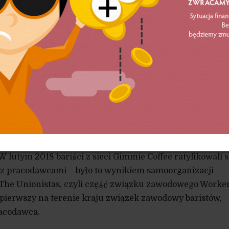
darska amerykańska kurczyła się. W mniej rozwiniętych
kowanej rzemieślniczo wzrost ten był nawet jeszcze ba
y Mintel, która bada rynki, sprzedaż w niesieciowych
nów Zjednoczonych podskoczyła od 2011 r. o 40 proc.
 miliarda dolarów. Sprzedaż serów z kategorii „specjalne”
 około 4,42 miliarda dolarów, i to na przestrzeni jedynie
ysłu zaczął rozwijać się ruch pracowniczy. Pod koniec 20
Jorku, pracujący tam dla firmy Beecher Handmade Chee
rzyłączenie się do związku zawodowego International
 lutym 2018 bariści z sieci Gimmie Coffee ratyfikowali 
z pracodawcami – było to wynikiem samoorganizacji
 The Unionistas, czyli część związku zawodowego Worke
pierwszy na terenie kraju związek zawodowy baristów,
racodawca.