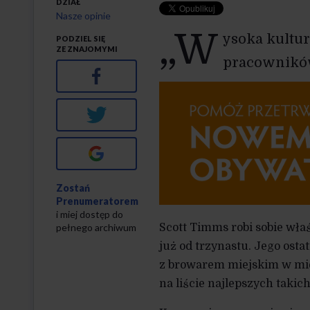
DZIAŁ
Nasze opinie
„W
ysoka kultu
PODZIEL SIĘ
ZE ZNAJOMYMI
pracownikó
Facebook
Twitter
Google+
Zostań
Prenumeratorem
i miej dostęp do
pełnego archiwum
Scott Timms robi sobie wła
już od trzynastu. Jego osta
z browarem miejskim w mie
na liście najlepszych takic