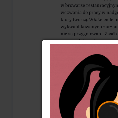
w browarze restauracyjnym 
wezwania do pracy w nadgo
który tworzą. Właściciele 
wykwalifikowanych zarządc
nie są przygotowani. Zasób 
co powoduje wytworzenie s
także typowe dla rodzin –
pracowników oraz manipula
różne – a nawet mogą bardz
Ale kultura kraftowa rozwija
studium, które koncentrowa
wykonanych metodami rzemi
badań Specialty Food Associ
„specjalne” był wart 127 m
w porównaniu z sytuacją o 
znaczący wzrost sprzedaży 