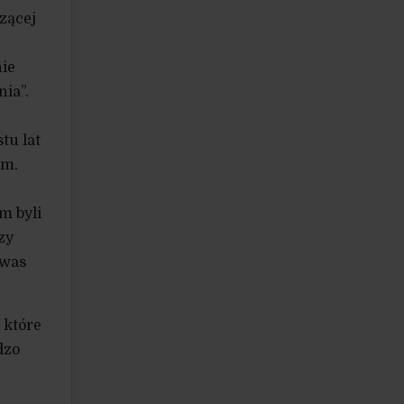
zącej
nie
ia”.
tu lat
em.
m byli
zy
 was
 które
dzo