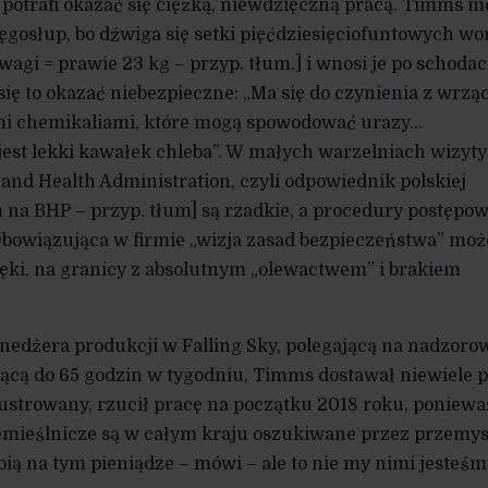
otrafi okazać się ciężką, niewdzięczną pracą. Timms m
ręgosłup, bo dźwiga się setki pięćdziesięciofuntowych w
agi = prawie 23 kg – przyp. tłum.] i wnosi je po schodac
się to okazać niebezpieczne: „Ma się do czynienia z wrzą
ymi chemikaliami, które mogą spowodować urazy…
est lekki kawałek chleba”. W małych warzelniach wizyty
and Health Administration, czyli odpowiednik polskiej
m na BHP – przyp. tłum] są rzadkie, a procedury postępo
Obowiązująca w firmie „wizja zasad bezpieczeństwa” moż
 ręki, na granicy z absolutnym „olewactwem” i brakiem
nedżera produkcji w Falling Sky, polegającą na nadzoro
ącą do 65 godzin w tygodniu, Timms dostawał niewiele 
rustrowany, rzucił pracę na początku 2018 roku, poniewa
emieślnicze są w całym kraju oszukiwane przez przemys
obią na tym pieniądze – mówi – ale to nie my nimi jesteśm