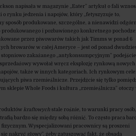
ckson napisała w magazynie „Eater” artykuł o fali wznos
i o rynku jedzenia i napojów, który „fetyszyzuje to,
ny sposób produkowane, szczególne, a nienawidzi odgór
 produkowanego i pozbawionego konkretnego pochodzen
dukowane przez piwowarów takich jak Timms w ponad 6
ych browarów w całej Ameryce – jest od ponad dwudzies
, stopniowo zakażanego „antykonsumpcyjnym” podejści
s sprzedażowy wywołał wręcz eksplozję rynkową nowych
apojów, także w innych kategoriach. Ich rynkowym cele
pujących piwa rzemieślnicze. Przejdźcie się tylko pomięd
 sklepie Whole Foods i kultura „rzemieślnicza” otoczy
produktów
kraftowych
stale rośnie, to warunki pracy osób,
otrafią bardzo się między sobą różnić. To często praca bar
izycznym. Wyspecjalizowani pracownicy są proszeni
się nakryć głowy”, żeby zatuszować fakt, że obsada