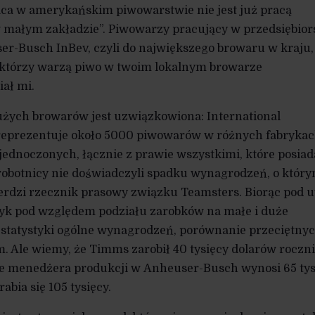
aca w amerykańskim piwowarstwie nie jest już pracą
w małym zakładzie”. Piwowarzy pracujący w przedsiębior
er-Busch InBev, czyli do największego browaru w kraju,
ie, którzy warzą piwo w twoim lokalnym browarze
ał mi.
ych browarów jest uzwiązkowiona: International
reprezentuje około 5000 piwowarów w różnych fabryka
jednoczonych, łącznie z prawie wszystkimi, które posiad
robotnicy nie doświadczyli spadku wynagrodzeń, o któr
erdzi rzecznik prasowy związku Teamsters. Biorąc pod 
tyk pod względem podziału zarobków na małe i duże
e statystyki ogólne wynagrodzeń, porównanie przeciętny
 Ale wiemy, że Timms zarobił 40 tysięcy dolarów roczni
e menedżera produkcji w Anheuser-Busch wynosi 65 tys
abia się 105 tysięcy.