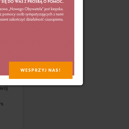
rdziej
17 r.
WESPRZYJ NAS!
se
swój
rs