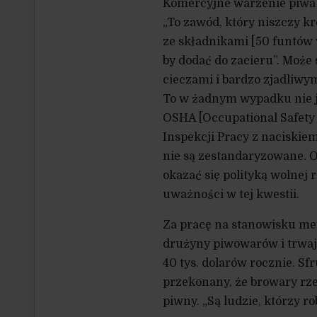
Komercyjne warzenie piwa p
„To zawód, który niszczy k
ze składnikami [50 funtów w
by dodać do zacieru”. Może 
cieczami i bardzo zjadliw
To w żadnym wypadku nie j
OSHA [Occupational Safety 
Inspekcji Pracy z naciskie
nie są zestandaryzowane. 
okazać się polityką wolnej
uważności w tej kwestii.
Za pracę na stanowisku me
drużyny piwowarów i trwaj
40 tys. dolarów rocznie. Sf
przekonany, że browary rz
piwny. „Są ludzie, którzy r