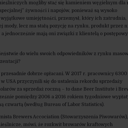
eślniczych mogliby stać się kamieniem węgielnym dla
pecjalnej” żywności i napojów, ponieważ są wysoko
 wyjątkowe umiejętności, przemysł, który ich zatrudnia,
ej mody, lecz ma stałą pozycję na rynku, produkt przez n
 a jednocześnie mają oni związki z klientelą o postępow
ieństwie do wielu swoich odpowiedników z rynku masow
zentacji?
ą przesadnie dobrze opłacani. W 2017 r. pracownicy 6300
w USA przyczynili się do ustalenia rekordu sprzedaży
olarów za sprzedaż roczną – to dane Beer Institute i Br
cześnie pomiędzy 2006 a 2016 rokiem tygodniowe wypłat
 czwartą (według Bureau of Labor Statistics).
mista Brewers Accociation (Stowarzyszenia Piwowarów),
ieślnicze, mówi, że rozkwit browarów kraftowych