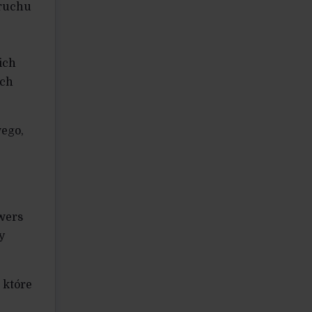
 ruchu
ich
ych
ego,
ewers
y
 które