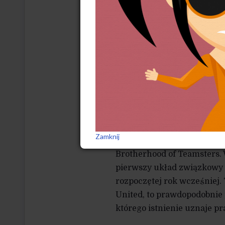
faktu, że całościowo gospo
kategoriach żywności produ
spektakularny. Według firm
kawiarniach na terenie Sta
i w 2017 r. zanotowała 23,4
wzrosła o ponad 10 proc., do
dwóch lat.
W cieniu tych gałęzi przem
producenci sera z Nowego 
Zamknij
z Seattle, przegłosowali p
Brotherhood of Teamsters. W
pierwszy układ związkowy 
rozpoczętej rok wcześniej.
United, to prawdopodobnie 
którego istnienie uznaje p