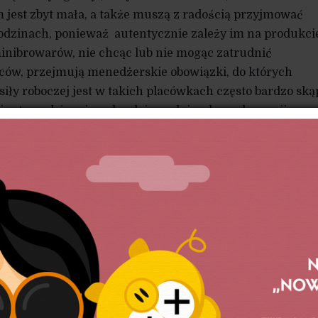
jest zbyt mała, a także muszą z radością przyjmować
dzinach, ponieważ autentycznie zależy im na produkci
minibrowarów, nie chcąc lub nie mogąc zatrudnić
ów, przejmują menedżerskie obowiązki, do których
siły roboczej jest w takich placówkach często bardzo ską
ię stosunków niemal rodzinnych i, w konsekwencji, przy
 dysfunkcje związane z faworyzowaniem niektórych
cją. Płace i dodatki pozapłacowe są w tym przemyśle b
o różnić się w obrębie poszczególnych firm.
 się i przynosi wielkie zyski. Nie powstał jeszcze raport
łyby się na badaniu wyłącznie zasięgu produkcji i zbytu
eślniczymi napojów i żywności, ale wiadomo już, że w
ation, w 2016 r. amerykański rynek jedzenia z kategorii
iliardów dolarów, co oznacza piętnastoprocentowy skok
dwa lata wcześniejszą. W 2017 r. piwa kraftowe odnotow
w porównaniu do liczb z poprzedniego roku, i to pomim