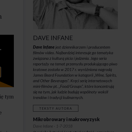
h
DAVE INFANE
Dave Infane
jest dziennikarzem i producentem
filmów video. Najbardziej interesuje go tematyka
związana z kulturą picia i jedzenia. Jego seria
reportaży na temat przemysłu produkującego piwo
kratowe została w 2017 r. wyróżniona nagrodą
James Beard Foundation w kategorii „Wine, Spirits,
and Other Beverages”. Kręci serię internetowych
mini-filmów pt. „Food/Groups”, które koncentrują
się na tym, jak ludzie budują wspólnoty wokół
ię tym
trendów i tradycji kulinarnych.
TEKSTY AUTORA
e
Mikrobrowary i makrowyzysk
Dave Infane
·
1-7-2018