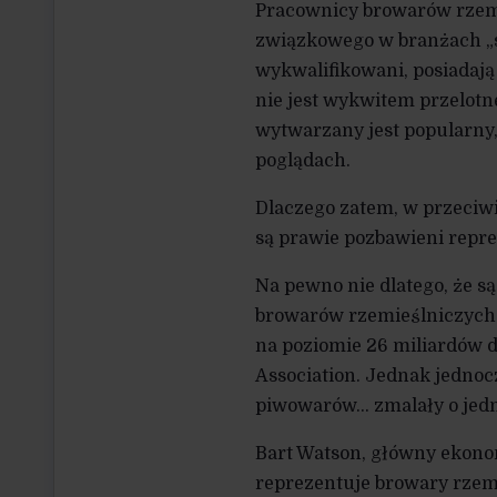
Pracownicy browarów rzemi
związkowego w branżach „s
wykwalifikowani, posiadają
nie jest wykwitem przelotn
wytwarzany jest popularny,
poglądach.
Dlaczego zatem, w przeciw
są prawie pozbawieni repre
Na pewno nie dlatego, że s
browarów rzemieślniczych 
na poziomie 26 miliardów d
Association. Jednak jedno
piwowarów… zmalały o jedną
Bart Watson, główny ekono
reprezentuje browary rzem