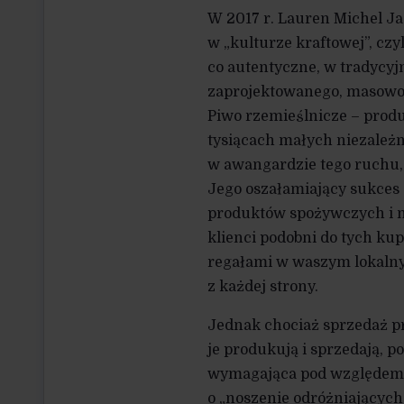
W 2017 r. Lauren Michel Ja
w „kulturze kraftowej”, czyl
co autentyczne, w tradycyj
zaprojektowanego, masowo
Piwo rzemieślnicze – pro
tysiącach małych niezależn
w awangardzie tego ruchu
Jego oszałamiający sukce
produktów spożywczych i n
klienci podobni do tych ku
regałami w waszym lokalnym
z każdej strony.
Jednak chociaż sprzedaż 
je produkują i sprzedają, p
wymagająca pod względem f
o „noszenie odróżniających 