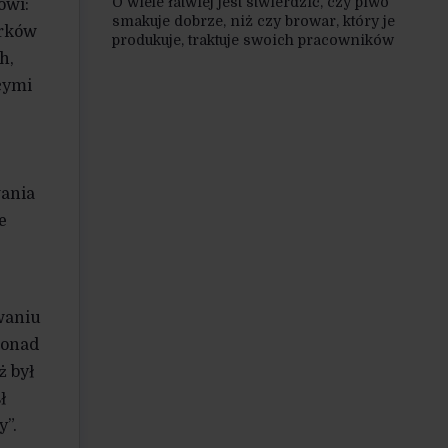
O wiele łatwiej jest stwierdzić, czy piwo
ówi:
smakuje dobrze, niż czy browar, który je
orków
produkuje, traktuje swoich pracowników
h,
w odpowiedni sposób. Zatem niektórzy
producenci piwa korzystają
cymi
z charakterystycznej dla tej kategorii
rynku aury postępowości, ale bez
zapewniania pracownikom postępowych
warunków zatrudnienia.
wania
e
waniu
ponad
ż był
ł
y”.