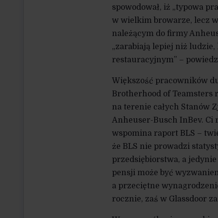
spowodował, iż „typowa pr
w wielkim browarze, lecz 
należącym do firmy Anheus
„zarabiają lepiej niż ludz
restauracyjnym” – powiedzi
Większość pracowników duż
Brotherhood of Teamsters 
na terenie całych Stanów Z
Anheuser-Busch InBev. Ci 
wspomina raport BLS – twi
że BLS nie prowadzi statys
przedsiębiorstwa, a jedyni
pensji może być wyzwaniem.
a przeciętne wynagrodzeni
rocznie, zaś w Glassdoor zar