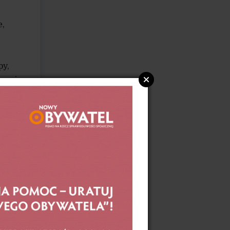
e,
py,
nosi –
ardzo
 ani
edług
ały
o