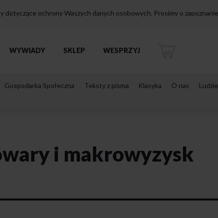
isy dotyczące ochrony Waszych danych osobowych. Prosimy o zapoznanie 
WYWIADY
SKLEP
WESPRZYJ
Gospodarka Społeczna
Teksty z pisma
Klasyka
O nas
Ludzi
wary i makrowyzysk