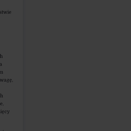
stwie
ch
a
ym
uwagę,
ch
e,
ięcy