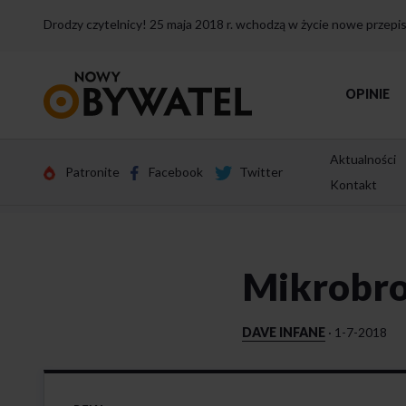
Drodzy czytelnicy! 25 maja 2018 r. wchodzą w życie nowe przep
Przejdź
OPINIE
do
strony
głównej
Aktualności
Patronite
Facebook
Twitter
Kontakt
Mikrobro
DAVE INFANE
·
1-7-2018