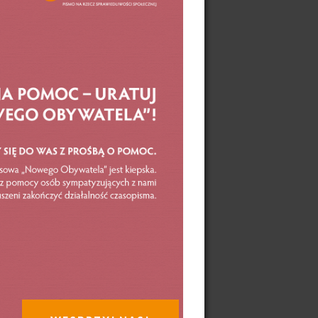
punktu
jest
zego
y
nna
nienie
nie
e jest