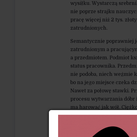
wysiłku. Wystarczą srebrnik
nie poprze strajku nauczyci
pracę więcej niż 2 tys. zło
zatrudnionych.
Semantycznie poprawniej je
zatrudnionym a pracującym
a przedmiotem. Podmiot ksz
status pracownika. Przedmi
nie podoba, niech weźmie kr
bo na jego miejsce czeka d
Nawet za połowę stawki. P
procesu wytwarzania dóbr i 
ma harować jak wół. Ciężko,
usłyszy coś innego. Że jest 
kogoś, kto nie ma na życie,
nie hańbi, ale wykonujący 