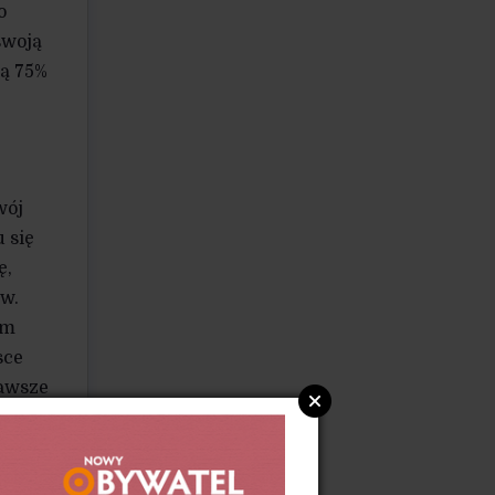
o
swoją
ią 75%
wój
 się
ę,
ów.
em
sce
zawsze
la
aca
go