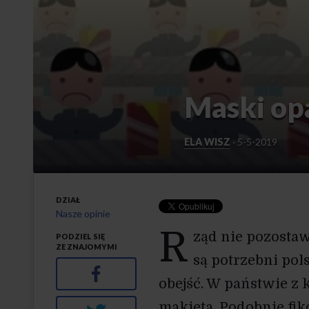
Maski op
ELA WISZ
·
5-5-2019
DZIAŁ
Nasze opinie
R
ząd nie pozostaw
PODZIEL SIĘ
ZE ZNAJOMYMI
są potrzebni pols
Facebook
obejść. W państwie z 
makieta. Podobnie fik