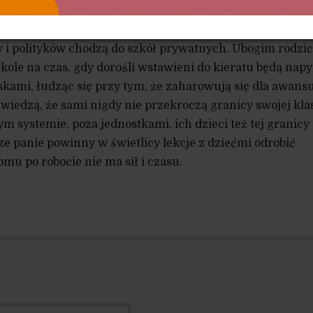
nistyczny, zapędy reformatorskie, a nawet cała rewolucja
 i polityków chodzą do szkół prywatnych. Ubogim rodzi
zkole na czas, gdy dorośli wstawieni do kieratu będą nap
kami, łudząc się przy tym, że zaharowują się dla awans
wiedzą, że sami nigdy nie przekroczą granicy swojej klas
ym systemie, poza jednostkami, ich dzieci też tej granicy
cze panie powinny w świetlicy lekcje z dziećmi odrobić
omu po robocie nie ma sił i czasu.