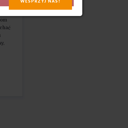
,
WESPRZYJ NAS!
com
ychać
u
y,