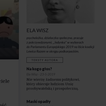
ELA WISZ
psycholożka, działaczka społeczna, pracuje
z pokrzywdzonymi. „Jedynka” w wyborach
do Parlamentu Europejskiego 2019 na liście koalicji
Lewica Razem w okręgu podkarpackim.
TEKSTY AUTORA
Na kogo głos?
Ela Wisz
·
23-5-2019
Nie wierzę żadnemu politykowi,
ciele
który obiecuje ludziom Unię
proobywatelską i prospołeczną,
a który nie ma na swoim koncie próby
rozwiązania zawikłanych spraw tych,
Maski opadły
którzy żyją w państwie z kartonu.
ość