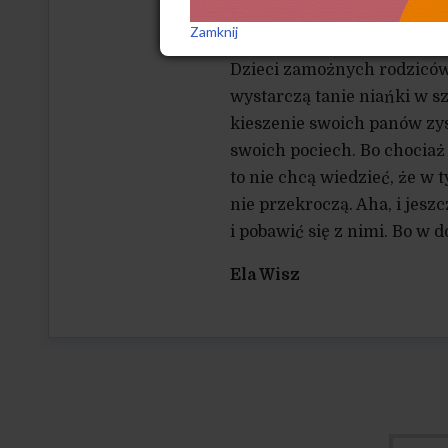
ukryty pierwiastek rewizjo
nie daj boże lewicowa.
Zamknij
Dzieci zamożnych rodziców
wystarczą tanie niańki w s
kieszenie swoich panów zys
swoich pociech. Bo chociaż 
to nie chcą wiedzieć, że w t
nie przekroczą. Aha, i jesz
i pobawić się z nimi. Bo w d
Ela Wisz