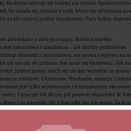
i. Biednymi steruje się łatwiej niż sytymi. Społeczeństw
eli, bo składa się głównie z osób, które nie otrzymują za 
tych za 40 i więcej godzin tygodniowo. Tacy ludzie stanow
st powiedzieć o nich pracujący. Różnica między
 jest jakościowa i zasadnicza – jak między podmiotem
tałtuje stosunki z pracodawcą, ma prawa i wpływa na s
ot nie ma nic do gadania. Nie może się buntować. Jak mu
edyt, zmieni pracę, niech się zwolni, wyjedzie za granic
ziesięciu rodaków, Ukraińców, Hindusów, maszyn i robot
rzedmiot jest tylko wymiennym i tymczasowym element
usług. I pracuje tak długo, jak pozwoli właściciel. W Pol
 długo i za niewiele. Ale o tym nikt mu nie mówi. Za to 
sam sobie winien, gdy straci pracę, jaka by ona nie była. D
 każda jest przecież dobra. Nawet za marne pieniądze. Pr
ją człowiek zasługuje na pogardę. To pozycja dominujące