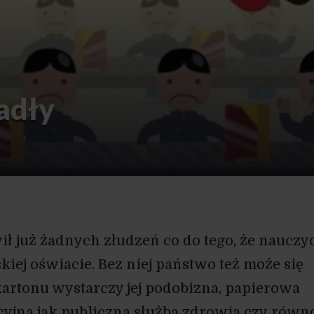
adły
ił już żadnych złudzeń co do tego, że nauczy
kiej oświacie. Bez niej państwo też może się
kartonu wystarczy jej podobizna, papierowa
cyjna jak publiczna służba zdrowia czy równ