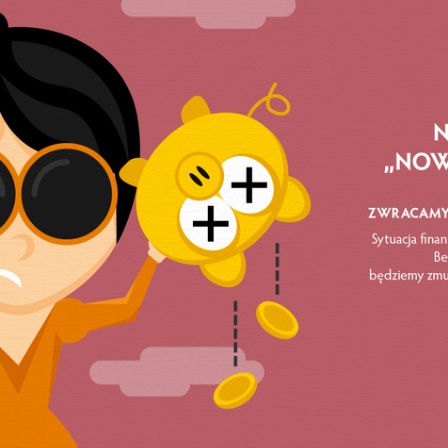
.
i pracodawcą, notabene za naszą i z naszą kasą. Z tego 
ę z nimi nie wychodzi poza neoliberalną klasykę. Inaczej 
nego, cywilizowanego ustroju, pochodzącego z wyborc
at. Obliguje on do relacji opartych na szacunku,
ch.
dobitnie, że społeczny wizerunek PiS jest pozorny, myląc
otrzeby wyborcze. Z punktu widzenia tej zbalansowanej
 w gospodarce neoliberalnej, skalkulowanej na korzyść
j się twórcą i sponsorem obecnego porządku, edukacja wi
 nie jakościowa oświata! Tutaj znów można zrobić rozróż
eniem człowieka a formowaniem go na potrzeby rynku.
matowanego, karnego najemnika, a nie filozofa
arczy powierzchowne obycie i minimalistyczne wychowa
ia autonomicznego umysłu, bo w wolnym myśleniu zawsz