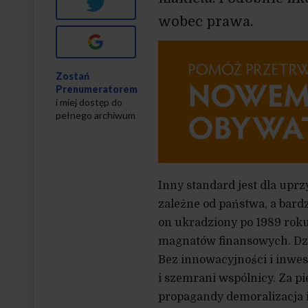
Twitter
wobec prawa.
Google+
Zostań
Prenumeratorem
i miej dostęp do
pełnego archiwum
Inny standard jest dla upr
zależne od państwa, a bardz
on ukradziony po 1989 roku
magnatów finansowych. Dzi
Bez innowacyjności i inwes
i szemrani wspólnicy. Za p
propagandy demoralizacja 