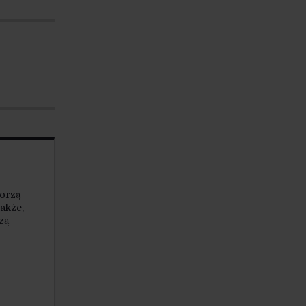
orzą
akże,
zą