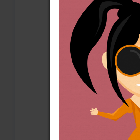
i narzucającego posiadacza
Państwo jest dla nauczyciel
widzenia sposób obejścia si
z perspektywy demokratycz
mandatu. Chodzi o ten mand
a nie na feudalnych wzorca
Strajk nauczycieli pokazał 
i obliczony wyłącznie na p
nierównowagi ekonomicznej
silniejszej strony, czujące
służyć jej utrzymaniu. Ale
– tym razem między oświec
Pracodawca potrzebuje sfor
czy wolnomyśliciela. Wyst
konformistyczne, bez cien