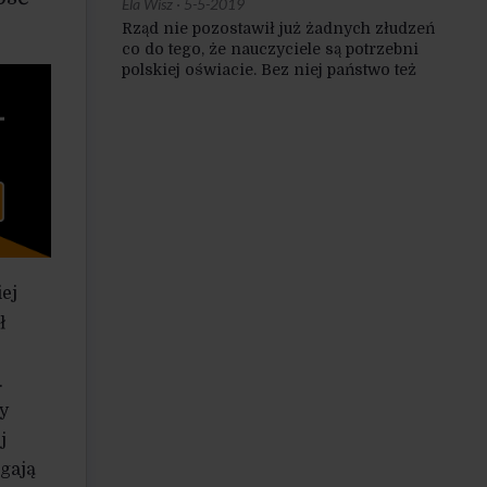
Ela Wisz
·
5-5-2019
Rząd nie pozostawił już żadnych złudzeń
co do tego, że nauczyciele są potrzebni
polskiej oświacie. Bez niej państwo też
może się obejść. W państwie z kartonu
wystarczy jej podobizna, papierowa
makieta.
ej
ł
.
y
j
gają