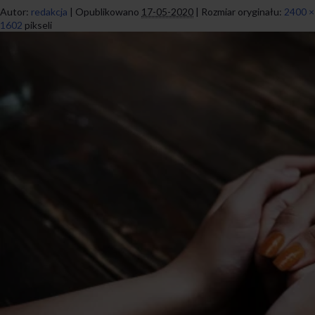
Autor:
redakcja
|
Opublikowano
17-05-2020
|
Rozmiar oryginału:
2400 ×
1602
pikseli