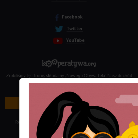
Facebook
Twitter
YouTube
Zrobiliśmy tę stronę, składamy „Nowego Obywatela”. Nasz dochód
przeznaczamy na jego wydawanie.
Zatrudnij nas do projektu!
Newsletter »
Regulamin sklepu
·
Polityka ciasteczek
·
Subskrypcja RSS