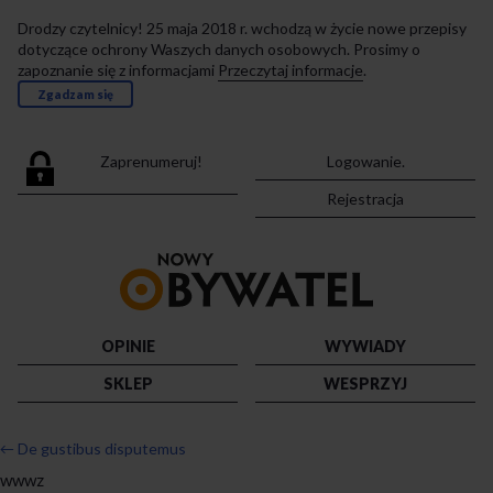
Drodzy czytelnicy! 25 maja 2018 r. wchodzą w życie nowe przepisy
dotyczące ochrony Waszych danych osobowych. Prosimy o
zapoznanie się z informacjami
Przeczytaj informacje
.
Zgadzam się
Zaprenumeruj!
Logowanie.
Rejestracja
Przejdź
do
strony
głównej
OPINIE
WYWIADY
SKLEP
WESPRZYJ
←
De gustibus disputemus
wwwz