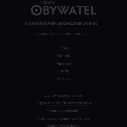
Przejdź
do
strony
głównej
8 sposobów
jak możesz nam pomóc
Zobacz kto nas rekomenduje
O nas
Kontakt
Manifest
Ludzie
Autorzy
Zamów prenumeratę
Logowanie dla Prenumeratorów
Numery archiwalne
Najnowszy numer kwartalnika
Najnowsza książka