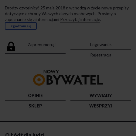
Drodzy czytelnicy! 25 maja 2018 r. wchodzą w życie nowe przepisy
dotyczące ochrony Waszych danych osobowych. Prosimy o
zapoznanie się z informacjami
Przeczytaj informacje
.
Zgadzam się
Zaprenumeruj!
Logowanie.
Rejestracja
Przejdź
do
strony
głównej
OPINIE
WYWIADY
SKLEP
WESPRZYJ
O Łódź dla ludzi