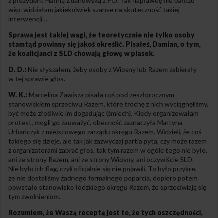
z prezydent Hanną Zdanowską z PO. Tak naprawdę nie bardzo
więc widziałam jakiekolwiek szanse na skuteczność takiej
interwencji…
Sprawa jest takiej wagi, że teoretycznie nie tylko osoby
stamtąd powinny się jakoś określić. Pisałeś, Damian, o tym,
że koalicjanci z SLD chowają głowę w piasek.
D. D.:
Nie słyszałem, żeby osoby z Wiosny lub Razem zabierały
w tej sprawie głos.
W. K.:
Marcelina Zawisza pisała coś pod zeszłorocznym
stanowiskiem sprzeciwu Razem, które trochę z nich wyciągnęliśmy,
być może złośliwie im dogadując (śmiech). Kiedy organizowałam
protest, mogli go zauważyć, obecność zaznaczyła Martyna
Urbańczyk z miejscowego zarządu okręgu Razem. Widzieli, że coś
takiego się dzieje, ale tak jak zazwyczaj partia pyta, czy może razem
z organizatorami zabrać głos, tak tym razem w ogóle tego nie było,
ani ze strony Razem, ani ze strony Wiosny, ani oczywiście SLD.
Nie było ich flag, czyli oficjalnie się nie pojawili. To było przykre,
że nie dostaliśmy żadnego formalnego poparcia, dopiero potem
powstało stanowisko łódzkiego okręgu Razem, że sprzeciwiają się
tym zwolnieniom.
Rozumiem, że Waszą receptą jest to, że tych oszczędności,