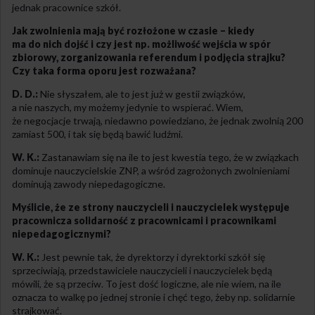
jednak pracownice szkół.
Jak zwolnienia mają być rozłożone w czasie – kiedy
ma do nich dojść i czy jest np. możliwość wejścia w spór
zbiorowy, zorganizowania referendum i podjęcia strajku?
Czy taka forma oporu jest rozważana?
D. D.:
Nie słyszałem, ale to jest już w gestii związków,
a nie naszych, my możemy jedynie to wspierać. Wiem,
że negocjacje trwają, niedawno powiedziano, że jednak zwolnią 200
zamiast 500, i tak się będą bawić ludźmi.
W. K.:
Zastanawiam się na ile to jest kwestia tego, że w związkach
dominuje nauczycielskie ZNP, a wśród zagrożonych zwolnieniami
dominują zawody niepedagogiczne.
Myślicie, że ze strony nauczycieli i nauczycielek występuje
pracownicza solidarność z pracownicami i pracownikami
niepedagogicznymi?
W. K.:
Jest pewnie tak, że dyrektorzy i dyrektorki szkół się
sprzeciwiają, przedstawiciele nauczycieli i nauczycielek będą
mówili, że są przeciw. To jest dość logiczne, ale nie wiem, na ile
oznacza to walkę po jednej stronie i chęć tego, żeby np. solidarnie
strajkować.