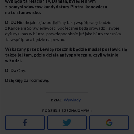
wygląda ta relacja? Ty, Damian, byłeś jednym
z pomysłodawców kandydatury Piotra Ikonowicza
na to stanowisko.
D. D.:
Nieoficjalnie już podjęliśmy taką współpracę. Ludzie
z Kancelarii Sprawiedliwości Społecznej będą prowadzili swoje
dyżury u nas w biurze, prawdopodobnie już jako biuro rzecznika.
Ta współpraca będzie na pewno.
Wskazany przez Lewicę rzecznik będzie musiał postawić się
także jej tam, gdzie działa antyspołecznie, czyli właśnie
w Łodzi.
D. D.:
Oby.
Dziękuję za rozmowę.
Wywiady
DZIAŁ
PODZIEL SIĘ ZE ZNAJOMYMI
Facebook
Twitter
Google+