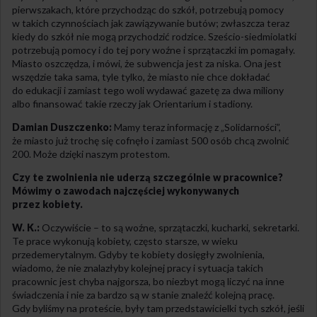
pierwszakach, które przychodząc do szkół, potrzebują pomocy
w takich czynnościach jak zawiązywanie butów; zwłaszcza teraz
kiedy do szkół nie mogą przychodzić rodzice. Sześcio-siedmiolatki
potrzebują pomocy i do tej pory woźne i sprzątaczki im pomagały.
Miasto oszczędza, i mówi, że subwencja jest za niska. Ona jest
wszędzie taka sama, tyle tylko, że miasto nie chce dokładać
do edukacji i zamiast tego woli wydawać gazetę za dwa miliony
albo finansować takie rzeczy jak Orientarium i stadiony.
Damian Duszczenko:
Mamy teraz informację z „Solidarności”,
że miasto już trochę się cofnęło i zamiast 500 osób chcą zwolnić
200. Może dzięki naszym protestom.
Czy te zwolnienia nie uderzą szczególnie w pracownice?
Mówimy o zawodach najczęściej wykonywanych
przez kobiety.
W. K.:
Oczywiście – to są woźne, sprzątaczki, kucharki, sekretarki.
Te prace wykonują kobiety, często starsze, w wieku
przedemerytalnym. Gdyby te kobiety dosięgły zwolnienia,
wiadomo, że nie znalazłyby kolejnej pracy i sytuacja takich
pracownic jest chyba najgorsza, bo niezbyt mogą liczyć na inne
świadczenia i nie za bardzo są w stanie znaleźć kolejną pracę.
Gdy byliśmy na proteście, były tam przedstawicielki tych szkół, jeśli