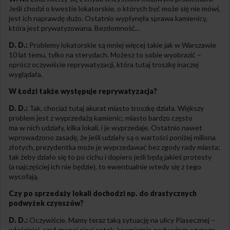
Jeśli chodzi o kwestie lokatorskie, o których być może się nie mówi,
jest ich naprawdę dużo. Ostatnio wypłynęła sprawa kamienicy,
która jest prywatyzowana. Bezdomność…
D. D.:
Problemy lokatorskie są mniej więcej takie jak w Warszawie
10 lat temu, tylko na sterydach. Możesz to sobie wyobrazić –
oprócz oczywiście reprywatyzacji, która tutaj troszkę inaczej
wyglądała.
W Łodzi także występuje reprywatyzacja?
D. D.:
Tak, chociaż tutaj akurat miasto troszkę działa. Większy
problem jest z wyprzedażą kamienic; miasto bardzo często
ma w nich udziały, kilka lokali, i je wyprzedaje. Ostatnio nawet
wprowadzono zasadę, że jeśli udziały są o wartości poniżej miliona
złotych, prezydentka może je wyprzedawać bez zgody rady miasta;
tak żeby działo się to po cichu i dopiero jeśli będą jakieś protesty
(a najczęściej ich nie będzie), to ewentualnie wtedy się z tego
wycofają.
Czy po sprzedaży lokali dochodzi np. do drastycznych
podwyżek czynszów?
D. D.:
Oczywiście. Mamy teraz taką sytuację na ulicy Piasecznej –
właściciel, szef znanej sieci aptek, kosmicznie podwyższa czynsze