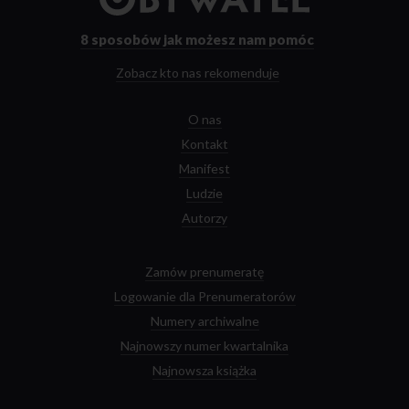
strony
głównej
8 sposobów
jak możesz nam pomóc
Zobacz kto nas rekomenduje
O nas
Kontakt
Manifest
Ludzie
Autorzy
Zamów prenumeratę
Logowanie dla Prenumeratorów
Numery archiwalne
Najnowszy numer kwartalnika
Najnowsza książka