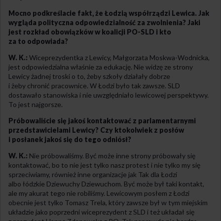
Mocno podkreślacie fakt, że Łodzią współrządzi Lewica. Jak
wygląda polityczna odpowiedzialność za zwolnienia? Jaki
jest rozkład obowiązków w koalicji PO-SLD i kto
za to odpowiada?
W. K.:
Wiceprezydentka z Lewicy, Małgorzata Moskwa-Wodnicka,
jest odpowiedzialna właśnie za edukację. Nie widzę ze strony
Lewicy żadnej troski o to, żeby szkoły działały dobrze
i żeby chronić pracownice. W Łodzi było tak zawsze. SLD
dostawało stanowiska i nie uwzględniało lewicowej perspektywy.
To jest najgorsze.
Próbowaliście się jakoś kontaktować z parlamentarnymi
przedstawicielami Lewicy? Czy ktokolwiek z posłów
i posłanek jakoś się do tego odniósł?
W. K.:
Nie próbowaliśmy. Być może inne strony próbowały się
kontaktować, bo to nie jest tylko nasz protest i nie tylko my się
sprzeciwiamy, również inne organizacje jak Tak dla Łodzi
albo łódzkie Dziewuchy Dziewuchom. Być może był taki kontakt,
ale my akurat tego nie robiliśmy. Lewicowym posłem z Łodzi
obecnie jest tylko Tomasz Trela, który zawsze był w tym miejskim
układzie jako poprzedni wiceprezydent z SLD i też układał się