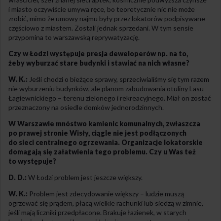
i miasto oczywiście umywa ręce, bo teoretycznie nic nie może
zrobić, mimo że umowy najmu były przez lokatorów podpisywane
częściowo z miastem. Zostali jednak sprzedani. W tym sensie
przypomina to warszawską reprywatyzację.
Czy w Łodzi występuje presja deweloperów np. na to,
żeby wyburzać stare budynki i stawiać na nich własne?
W. K.:
Jeśli chodzi o bieżące sprawy, sprzeciwialiśmy się tym razem
nie wyburzeniu budynków, ale planom zabudowania otuliny Lasu
Łagiewnickiego – terenu zielonego i rekreacyjnego. Miał on zostać
przeznaczony na osiedle domków jednorodzinnych.
W Warszawie mnóstwo kamienic komunalnych, zwłaszcza
po prawej stronie Wisły, ciągle nie jest podłączonych
do sieci centralnego ogrzewania. Organizacje lokatorskie
domagają się załatwienia tego problemu. Czy u Was też
to występuje?
D. D.:
W Łodzi problem jest jeszcze większy.
W. K.:
Problem jest zdecydowanie większy – ludzie muszą
ogrzewać się prądem, płacą wielkie rachunki lub siedzą w zimnie,
jeśli mają liczniki przedpłacone. Brakuje łazienek, w starych