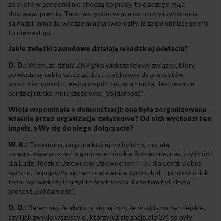
że skoro w pandemii nie chodzą do pracy, to dlaczego mają
dostawać premię. Teraz wszystko wraca do normy i zwolnienia
są nadal, mimo że władze miasta twierdziły, iż dzięki obniżce premii
to nie nastąpi.
Jakie związki zawodowe działają w łódzkiej oświacie?
D. D.:
Wiem, że działa ZNP jako większościowy związek, który,
powiedzmy sobie szczerze, jest mniej skory do protestów,
bo są zblatowani z Lewicą współrządzącą Łodzią. Jest jeszcze
bardziej rzutka mniejszościowa „Solidarność”.
Wiola wspominała o demonstracji; ona była zorganizowana
właśnie przez organizacje związkowe? Od nich wychodzi ten
impuls, a Wy się do niego dołączacie?
W. K.:
Ta demonstracja, na której my byliśmy, została
zorganizowana przez organizacje Łódzkie Społeczne, nas, czyli Łódź
dla Ludzi, łódzkie Dziewuchy Dziewuchom i Tak dla Łodzi. Dobre
było to, że pojawiły się tam pracownice tych szkół – protest dzięki
temu był większy i łączył te środowiska. Poza tym był chyba
protest „Solidarności”.
D. D.:
Bałem się, że skończy się na tym, że przyjdą ruchy miejskie,
czyli jak zwykle wszyscy ci, którzy już się znają, ale 3/4 to były