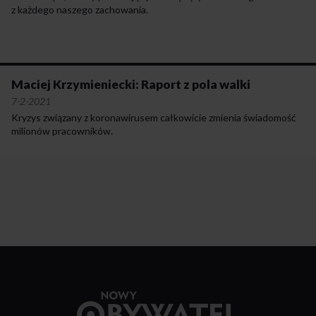
z każdego naszego zachowania.
Maciej Krzymieniecki: Raport z pola walki
7-2-2021
Kryzys związany z koronawirusem całkowicie zmienia świadomość
milionów pracowników.
Przejdź
do