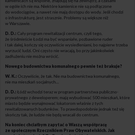
kamienicach są wspólne, znajdują się na zewnątrz, a czasami
w ogóle ich nie ma. Niektóre kamienice nie są podłączone
do wodociągów, a nawet nie mają dostępu do wody. Jeśli chodzi
o infrastrukturę, jest strasznie. Problemy są większe niż
w Warszawie.
D. D.:
Cały program rewitalizacji centrum, czyli tego,
że śródmieście Łodzi ma być wspaniałe, pozbawione ruder
i tak dalej, kończy się oczywiście wysiedleniami, bo najpierw trzeba
wyrzucić ludzi. Oni często nie wracają, bo przy jakimkolwiek
zadłużeniu nie można wrócić.
Nowego budownictwa komunalnego pewnie też brakuje?
W. K.:
Oczywiście, że tak. Nie ma budownictwa komunalnego,
nie ma mieszkań socjalnych…
D. D.:
Łódź wchodzi teraz w program partnerstwa publiczno-
prywatnego z deweloperem; mają wybudować 500 mieszkań, które
miasto będzie wynajmować lokatorom właśnie z tych
rewitalizowanych budynków. To prawdopodobnie jednak też się
skończy tak, że ludzie nie będą wracali do centrum.
Na koniec chciałbym zapytać o Waszą współpracę
ze społecznym Rzecznikiem Praw Obywatelskich. Jak