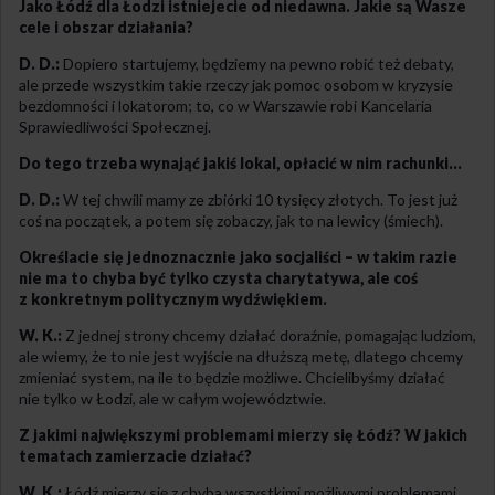
Jako Łódź dla Łodzi istniejecie od niedawna. Jakie są Wasze
cele i obszar działania?
D. D.:
Dopiero startujemy, będziemy na pewno robić też debaty,
ale przede wszystkim takie rzeczy jak pomoc osobom w kryzysie
bezdomności i lokatorom; to, co w Warszawie robi Kancelaria
Sprawiedliwości Społecznej.
Do tego trzeba wynająć jakiś lokal, opłacić w nim rachunki…
D. D.:
W tej chwili mamy ze zbiórki 10 tysięcy złotych. To jest już
coś na początek, a potem się zobaczy, jak to na lewicy (śmiech).
Określacie się jednoznacznie jako socjaliści – w takim razie
nie ma to chyba być tylko czysta charytatywa, ale coś
z konkretnym politycznym wydźwiękiem.
W. K.:
Z jednej strony chcemy działać doraźnie, pomagając ludziom,
ale wiemy, że to nie jest wyjście na dłuższą metę, dlatego chcemy
zmieniać system, na ile to będzie możliwe. Chcielibyśmy działać
nie tylko w Łodzi, ale w całym województwie.
Z jakimi największymi problemami mierzy się Łódź? W jakich
tematach zamierzacie działać?
W. K.:
Łódź mierzy się z chyba wszystkimi możliwymi problemami.