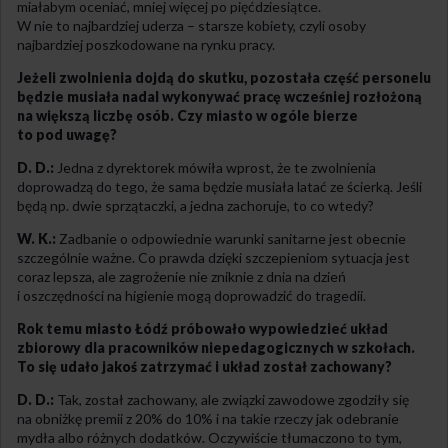
miałabym oceniać, mniej więcej po pięćdziesiątce.
W nie to najbardziej uderza – starsze kobiety, czyli osoby
najbardziej poszkodowane na rynku pracy.
Jeżeli zwolnienia dojdą do skutku, pozostała część personelu
będzie musiała nadal wykonywać pracę wcześniej rozłożoną
na większą liczbę osób. Czy miasto w ogóle bierze
to pod uwagę?
D. D.:
Jedna z dyrektorek mówiła wprost, że te zwolnienia
doprowadzą do tego, że sama będzie musiała latać ze ścierką. Jeśli
będą np. dwie sprzątaczki, a jedna zachoruje, to co wtedy?
W. K.:
Zadbanie o odpowiednie warunki sanitarne jest obecnie
szczególnie ważne. Co prawda dzięki szczepieniom sytuacja jest
coraz lepsza, ale zagrożenie nie zniknie z dnia na dzień
i oszczędności na higienie mogą doprowadzić do tragedii.
Rok temu miasto Łódź próbowało wypowiedzieć układ
zbiorowy dla pracowników niepedagogicznych w szkołach.
To się udało jakoś zatrzymać i układ został zachowany?
D. D.:
Tak, został zachowany, ale związki zawodowe zgodziły się
na obniżkę premii z 20% do 10% i na takie rzeczy jak odebranie
mydła albo różnych dodatków. Oczywiście tłumaczono to tym,