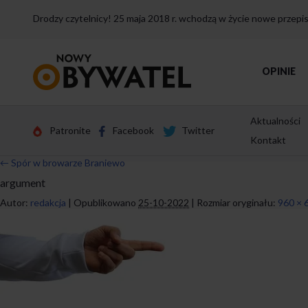
Drodzy czytelnicy! 25 maja 2018 r. wchodzą w życie nowe przep
Przejdź
OPINIE
do
strony
głównej
Aktualności
Patronite
Facebook
Twitter
Kontakt
←
Spór w browarze Braniewo
argument
Autor:
redakcja
|
Opublikowano
25-10-2022
|
Rozmiar oryginału:
960 × 