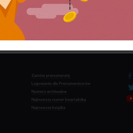
 przetwarzane są dane Twoich komentarzy.
Zamów prenumeratę
Logowanie dla Prenumeratorów
Numery archiwalne
Najnowszy numer kwartalnika
Najnowsza książka