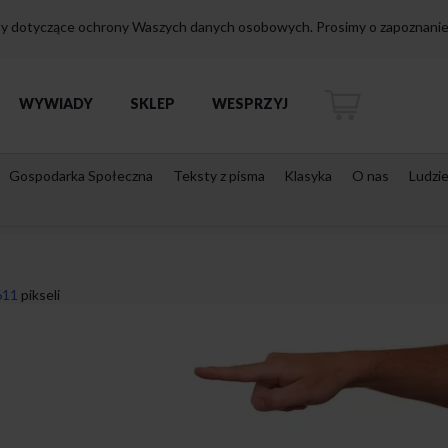
isy dotyczące ochrony Waszych danych osobowych. Prosimy o zapoznanie 
WYWIADY
SKLEP
WESPRZYJ
Gospodarka Społeczna
Teksty z pisma
Klasyka
O nas
Ludzi
611
pikseli