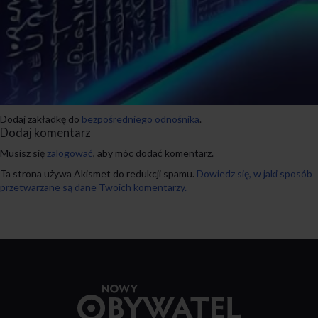
Dodaj zakładkę do
bezpośredniego odnośnika
.
Dodaj komentarz
Musisz się
zalogować
, aby móc dodać komentarz.
Ta strona używa Akismet do redukcji spamu.
Dowiedz się, w jaki sposób
przetwarzane są dane Twoich komentarzy.
Przejdź
do
strony