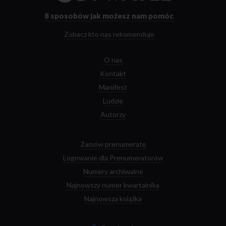
głównej
8 sposobów
jak możesz nam pomóc
Zobacz kto nas rekomenduje
O nas
Kontakt
Manifest
Ludzie
Autorzy
Zamów prenumeratę
Logowanie dla Prenumeratorów
Numery archiwalne
Najnowszy numer kwartalnika
Najnowsza książka