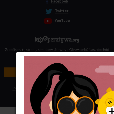
Facebook
Twitter
YouTube
Zrobiliśmy tę stronę, składamy „Nowego Obywatela”. Nasz dochód
przeznaczamy na jego wydawanie.
Zatrudnij nas do projektu!
Newsletter »
Regulamin sklepu
·
Polityka ciasteczek
·
Subskrypcja RSS