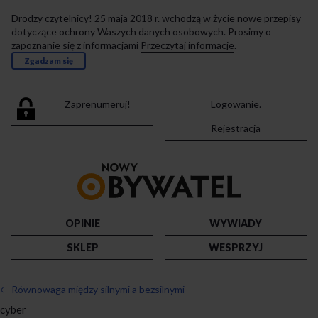
Drodzy czytelnicy! 25 maja 2018 r. wchodzą w życie nowe przepisy
dotyczące ochrony Waszych danych osobowych. Prosimy o
zapoznanie się z informacjami
Przeczytaj informacje
.
Zgadzam się
Zaprenumeruj!
Logowanie.
Rejestracja
Przejdź
do
strony
głównej
OPINIE
WYWIADY
SKLEP
WESPRZYJ
←
Równowaga między silnymi a bezsilnymi
cyber