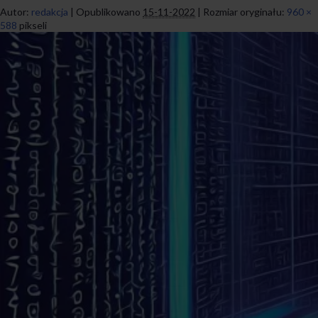
Autor:
redakcja
|
Opublikowano
15-11-2022
|
Rozmiar oryginału:
960 ×
588
pikseli