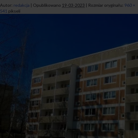
Autor:
redakcja
|
Opublikowano
19-03-2023
|
Rozmiar oryginału:
960 ×
541
pikseli