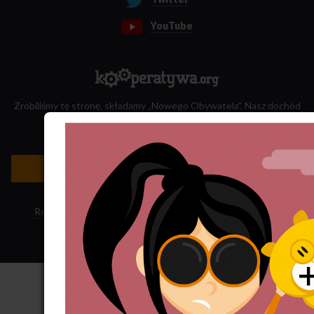
YouTube
Zrobiliśmy tę stronę, składamy „Nowego Obywatela”. Nasz dochód
przeznaczamy na jego wydawanie.
Zatrudnij nas do projektu!
Newsletter »
Regulamin sklepu
·
Polityka ciasteczek
·
Subskrypcja RSS