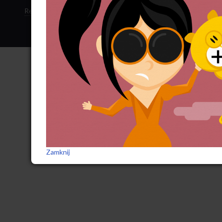
Regulamin sklepu
·
Polityka ciasteczek
·
Subskrypcja RSS
Zamknij