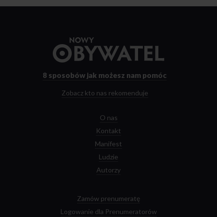
Przejdź
do
strony
głównej
8 sposobów
jak możesz nam pomóc
Zobacz kto nas rekomenduje
O nas
Kontakt
Manifest
Ludzie
Autorzy
Zamów prenumeratę
Logowanie dla Prenumeratorów