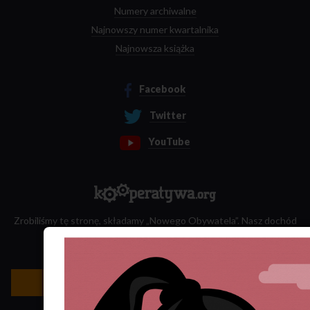
Numery archiwalne
Najnowszy numer kwartalnika
Najnowsza książka
Facebook
Twitter
YouTube
Zrobiliśmy tę stronę, składamy „Nowego Obywatela”. Nasz dochód
przeznaczamy na jego wydawanie.
Zatrudnij nas do projektu!
Newsletter »