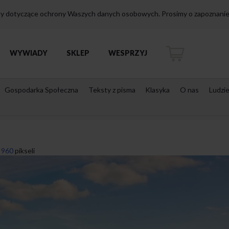
isy dotyczące ochrony Waszych danych osobowych. Prosimy o zapoznanie 
WYWIADY
SKLEP
WESPRZYJ
Gospodarka Społeczna
Teksty z pisma
Klasyka
O nas
Ludzi
 960
pikseli