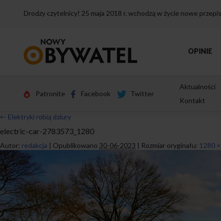
Drodzy czytelnicy! 25 maja 2018 r. wchodzą w życie nowe przep
Przejdź
OPINIE
do
strony
głównej
Aktualności
Patronite
Facebook
Twitter
Kontakt
←
Elektryki robią dziury
electric-car-2783573_1280
Autor:
redakcja
|
Opublikowano
30-06-2023
|
Rozmiar oryginału:
1280 ×