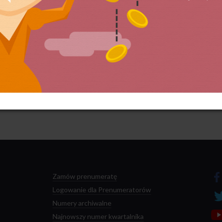
 przetwarzane są dane Twoich komentarzy.
Zamów prenumeratę
Logowanie dla Prenumeratorów
Numery archiwalne
Najnowszy numer kwartalnika