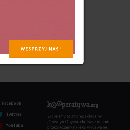
WESPRZYJ NAS!
Facebook
Twitter
Zrobiliśmy tę stronę, składamy
„Nowego Obywatela”. Nasz dochód
YouTube
przeznaczamy na jego wydawanie.