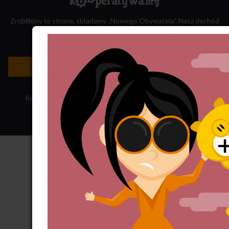
Zrobiliśmy tę stronę, składamy „Nowego Obywatela”. Nasz dochód
przeznaczamy na jego wydawanie.
Zatrudnij nas do projektu!
Newsletter »
Regulamin sklepu
·
Polityka ciasteczek
·
Subskrypcja RSS