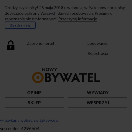
Drodzy czytelnicy! 25 maja 2018 r. wchodzą w życie nowe przepisy
dotyczące ochrony Waszych danych osobowych. Prosimy o
zapoznanie się z informacjami
Przeczytaj informacje
.
Zgadzam się
Zaprenumeruj!
Logowanie.
Rejestracja
Przejdź
do
strony
głównej
OPINIE
WYWIADY
SKLEP
WESPRZYJ
←
Szykany wobec związkowców
surrender-4296604