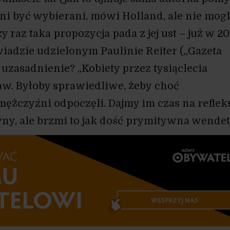
oni być wybierani, mówi Holland, ale nie mogl
 raz taka propozycja pada z jej ust – już w 201
iadzie udzielonym Paulinie Reiter („Gazeta
 uzasadnienie? „Kobiety przez tysiąclecia
aw. Byłoby sprawiedliwe, żeby choć
mężczyźni odpoczęli. Dajmy im czas na refleks
ny, ale brzmi to jak dość prymitywna wendet