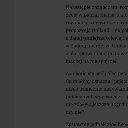
Na wstępie zaznaczam: ro
życia w patriarchacie, a k
również przeciwnikiem rady
propozycja Holland – na po
o danej (mniejszościowej) t
w żadnej mierze, że będę u
z akceptowaniem ani nawet
inaczej na nie spojrzeć.
Aż ciśnie się pod palce pyt
Co miałoby oznaczać pojęci
nieco ironicznie nazywam li
publicznych wypowiedzi – p
nie zdążyła jeszcze uzgod
czy nie?
Zostawmy jednak złośliwośc