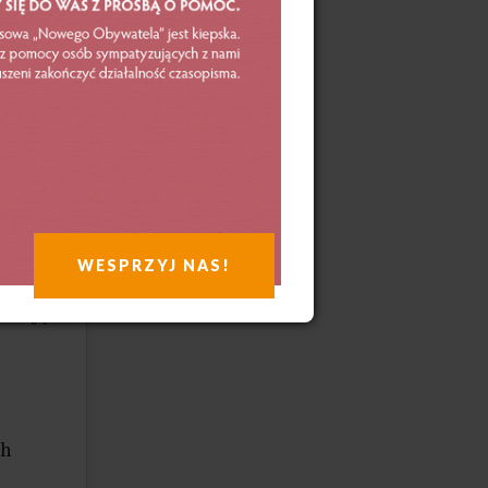
i
w,
dź
y,
e
WESPRZYJ NAS!
owrót
adacją
ch