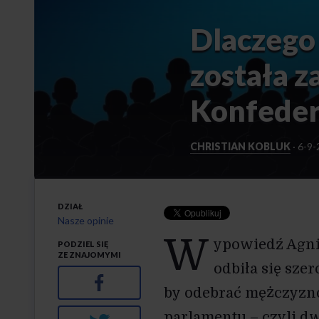
Dlaczego
została 
Konfeder
CHRISTIAN KOBLUK
·
6-9-
DZIAŁ
Nasze opinie
W
ypowiedź Agni
PODZIEL SIĘ
ZE ZNAJOMYMI
odbiła się sz
Facebook
by odebrać mężczyzn
parlamentu – czyli dw