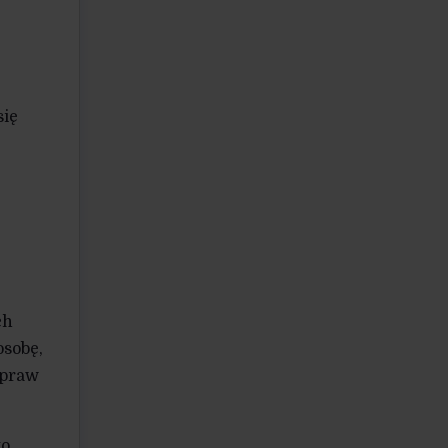
się
ch
osobę,
 praw
go