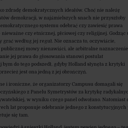
ako zdradę demokratycznych ideałów. Choć nie należę
stów demokracji, w najśmielszych snach nie przyszłoby
demokratycznego systemu odebrać czy zawiesić prawa
ieważne czy etnicznej, płciowej czy religijnej. Godząc 
grać według jej reguł. Nie oznacza to, oczywiście,
 publicznej mowy nienawiści, ale arbitralne naznaczenie
anie jej prawa do głosowania stanowi postulat
 bym do tego podszedł, gdyby Holland słynęła z krytyki
przecież jest ona jedną z jej obrończyń.
zne i ironiczne, że organizatorzy Campusu domagali się
czyńskiego z Panelu Symetrystów za krytykę radykalny
watelskiej, w wyniku czego panel odwołano. Natomiast 
rech lat proponuje odebranie jednego z konstytucyjnych
tuje się tam.
owiedzi Agnieszki Holland, jestem pewien jednego – te