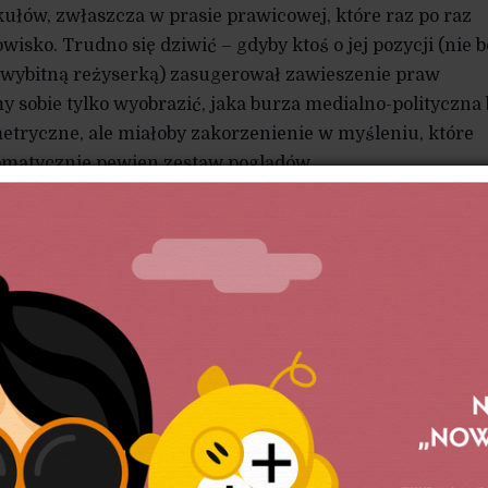
ułów, zwłaszcza w prasie prawicowej, które raz po raz
wisko. Trudno się dziwić – gdyby ktoś o jej pozycji (nie 
t wybitną reżyserką) zasugerował zawieszenie praw
sobie tylko wyobrazić, jaka burza medialno-polityczna 
metryczne, ale miałoby zakorzenienie w myśleniu, które
omatycznie pewien zestaw poglądów.
cza nam aż nadto przykładów, że to nieprawda. Pierwszy l
inistki były w najlepszym razie neutralne wobec probl
y bowiem mieszać praw kobiet z prawami czarnoskórych.
a ten temat nawet przemówienie, które zapamiętane zos
y nie jestem kobietą?”). Nie dziwcie się więc, że z niejaką
izję „rządów kobiet”, nawet jeśli patriarchat napawa mn
zaś – i bliżej domu: to kobieta, Kaja Godek, stała się tw
lsce, nie zaś mężczyzna. Przypomnieć by można również,
głosowania kobiety mają nieznaczną, ale jednak przewa