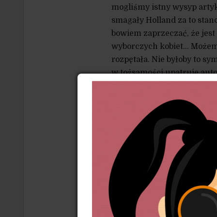
mogliśmy istny wysyp artyk
smagały Holland za to stano
bowiem zaprzeczać, że jes
wyborczych kobiet… Możemy 
rozpętała. Nie byłoby to sy
w tożsamości upatruje aut
A przecież historia dostar
z brzegu: amerykańskie fem
niewolnictwa – nie chciał
Sojouner Truth wygłosiła n
jako „Ain’t I a Woman?” („Cz
podejrzliwością patrzę na w
przerażeniem. Współcześnie 
walki o zakaz aborcji w Po
że wśród uprawnionych do 