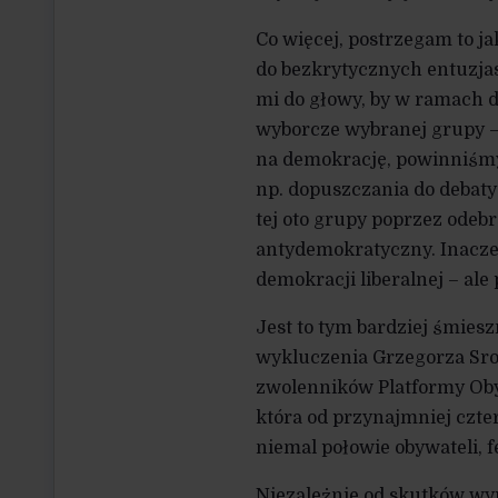
Co więcej, postrzegam to j
do bezkrytycznych entuzja
mi do głowy, by w ramach 
wyborcze wybranej grupy – n
na demokrację, powinniśmy 
np. dopuszczania do debaty
tej oto grupy poprzez odebr
antydemokratyczny. Inaczej
demokracji liberalnej – ale 
Jest to tym bardziej śmies
wykluczenia Grzegorza Sro
zwolenników Platformy Oby
która od przynajmniej czte
niemal połowie obywateli, fe
Niezależnie od skutków wyp