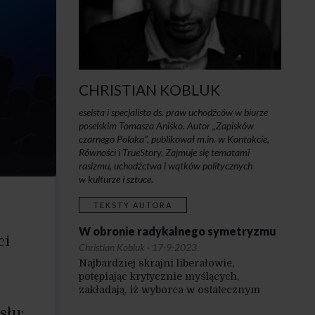
CHRISTIAN KOBLUK
eseista i specjalista ds. praw uchodźców w biurze
poselskim Tomasza Aniśko. Autor „Zapisków
czarnego Polaka”, publikował m.in. w Kontakcie,
Równości i TrueStory. Zajmuje się tematami
rasizmu, uchodźctwa i wątków politycznych
w kulturze i sztuce.
TEKSTY AUTORA
W obronie radykalnego symetryzmu
ci
Christian Kobluk
·
17-9-2023
Najbardziej skrajni liberałowie,
potępiając krytycznie myślących,
zakładają, iż wyborca w ostatecznym
rozrachunku jest głupi.
słu: