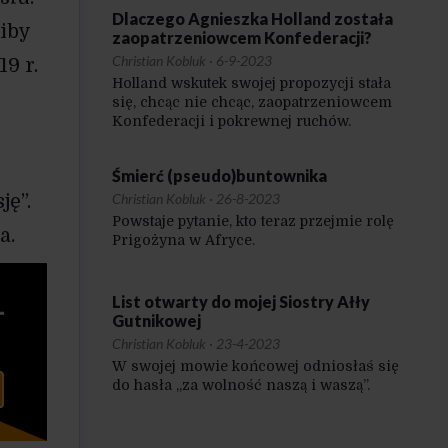
Dlaczego Agnieszka Holland została
iby
zaopatrzeniowcem Konfederacji?
Christian Kobluk
·
6-9-2023
9 r.
Holland wskutek swojej propozycji stała
się, chcąc nie chcąc, zaopatrzeniowcem
Konfederacji i pokrewnej ruchów.
Śmierć (pseudo)buntownika
Christian Kobluk
·
26-8-2023
ję”.
Powstaje pytanie, kto teraz przejmie rolę
a.
Prigożyna w Afryce.
List otwarty do mojej Siostry Ałły
Gutnikowej
Christian Kobluk
·
23-4-2023
W swojej mowie końcowej odniosłaś się
do hasła „za wolność naszą i waszą”.