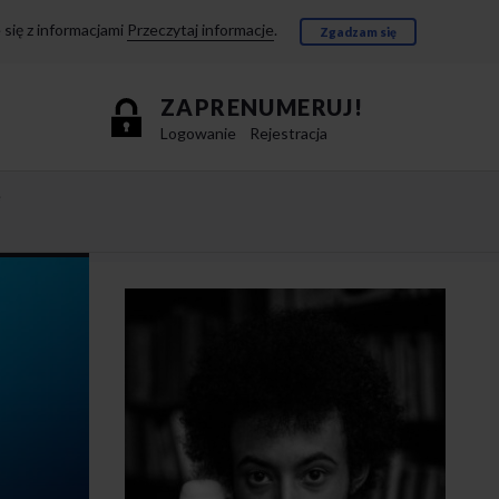
się z informacjami
Przeczytaj informacje
.
Zgadzam się
ZAPRENUMERUJ!
Logowanie
Rejestracja
e