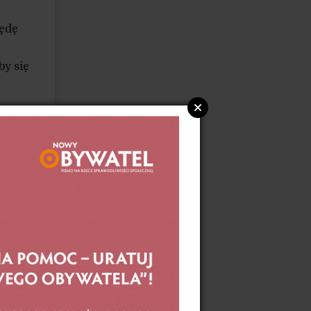
będę
by się
epszy
emu
tało
ie
arzą
gę.