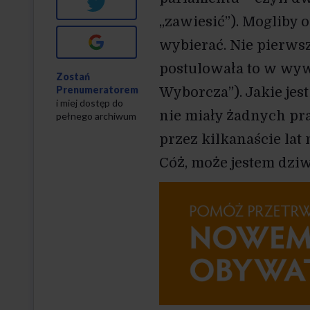
Twitter
„zawiesić”). Mogliby 
Google+
wybierać. Nie pierwszy
postulowała to w wyw
Zostań
Prenumeratorem
Wyborcza”). Jakie jest
i miej dostęp do
nie miały żadnych pr
pełnego archiwum
przez kilkanaście lat 
Cóż, może jestem dziw