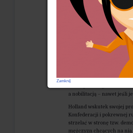
Najważniejsze jednak jest 
przed wyborami stanowi zn
które chce ona zwalczać.
Co bowiem musi dziać się
przez rozdźwięk między pa
co bądź – postępującym r
patriarchatu, gdy słyszy t
optymistycznej naiwności, b
bowiem proponuje się zawie
go w stronę, która nie tylk
Zamknij
do bezpiecznego czarno-bi
a nobilitacją – nawet jeśli 
Holland wskutek swojej pro
Konfederacji i pokrewnej r
strzelać w stronę tzw. demo
mężczyzn chcących na nią g