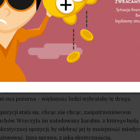
to: radykalna propozycja Holland wygłoszona na 6 tygodn
akomite paliwo dla wszelkich mizoginistycznych ruchó
 w głowie młodego mężczyzny, skonfundowanego
triarchalnymi ramami, w których go wychowano, a – bą
ównouprawnieniem i (zbyt) powolnym obumieraniem
aką propozycję? Potrzeba naprawdę najgorszego rodzaju
y sądzić, że to go otrzeźwi. Prędzej poczuje się zagrożon
szenie jego istotnego obywatelskiego prawa,. To skieruj
o nie przejawia takich postaw, ale na dodatek postuluje p
ałego świata. Podejrzewam, że mając wybór między degr
jest ona pozorna – większość ludzi wybrałaby tę drugą.
pozycji stała się, chcąc nie chcąc, zaopatrzeniowcem
uchów. Wręczyła im naładowany karabin, z którego będą
kratycznej opozycji, by odebrać jej tę mniejszość młody
łosować. Inna sprawa, z jaką skutecznością.