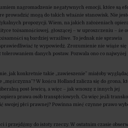
zumiem nagromadzenie negatywnych emocji, które są e
tóre prowadzić mogą do takich właśnie stanowisk. Nie jes
kalnych propozycji. Wiem, na jakich założeniach opiera
lityce tożsamościowej, głoszącej – w uproszczeniu – że o
ożsamości są bardziej wrażliwe. To jednak nie sprawia
sprawiedliwiać tę wypowiedź. Zrozumienie nie wiąże się
 tolerowaniem danych postaw. Pozwala ono co najwyżej
anie, jak konkretnie takie „zawieszenie” miałoby wygląda
e „mężczyzna”? W końcu Holland zalicza się do grona, kt
beralną post-lewicą, a więc – jak wnoszę z innych jej
opiera prawa osób transpłciowych. Co więc jeśli transko
nić swojej płci prawnej? Powinna mieć czynne prawo wyb
i i przejdźmy do istoty rzeczy. W ostatnim czasie obse