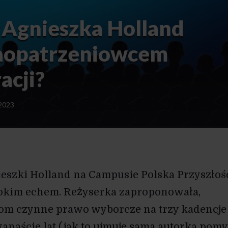
 Agnieszka Holland
zaopatrzeniowcem
acji?
2023
eszki Holland na Campusie Polska Przyszłoś
erokim echem. Reżyserka zaproponowała,
om czynne prawo wyborcze na trzy kadencje
anaście lat (jak to ujmuje sama autorka pomy