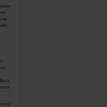
fektem
tem
 się
soby
ć?
óre
bieta
orcze
rwować