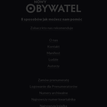
Przejdź
do
strony
głównej
8 sposobów
jak możesz nam pomóc
Zobacz kto nas rekomenduje
O nas
Kontakt
Manifest
Ludzie
Autorzy
Zamów prenumeratę
Logowanie dla Prenumeratorów
Numery archiwalne
Najnowszy numer kwartalnika
Najnowsza książka