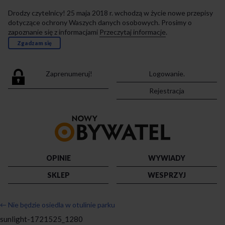
Drodzy czytelnicy! 25 maja 2018 r. wchodzą w życie nowe przepisy
dotyczące ochrony Waszych danych osobowych. Prosimy o
zapoznanie się z informacjami
Przeczytaj informacje
.
Zgadzam się
Zaprenumeruj!
Logowanie.
Rejestracja
Przejdź
do
strony
głównej
OPINIE
WYWIADY
SKLEP
WESPRZYJ
←
Nie będzie osiedla w otulinie parku
sunlight-1721525_1280