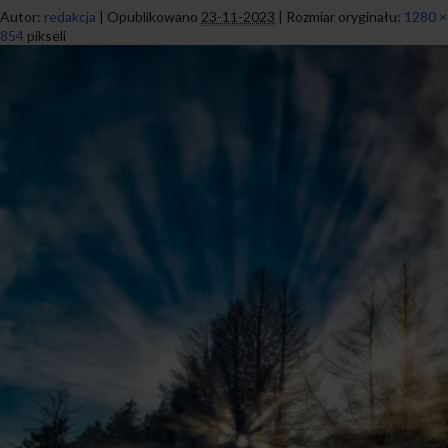
Autor:
redakcja
|
Opublikowano
23-11-2023
|
Rozmiar oryginału:
1280 ×
854
pikseli