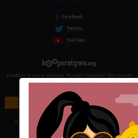
Facebook
Twitter
YouTube
Zrobiliśmy tę stronę, składamy „Nowego Obywatela”. Nasz dochód
przeznaczamy na jego wydawanie.
Zatrudnij nas do projektu!
Newsletter »
Regulamin sklepu
·
Polityka ciasteczek
·
Subskrypcja RSS