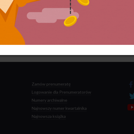
 przetwarzane są dane Twoich komentarzy.
Zamów prenumeratę
Logowanie dla Prenumeratorów
Numery archiwalne
Najnowszy numer kwartalnika
Najnowsza książka