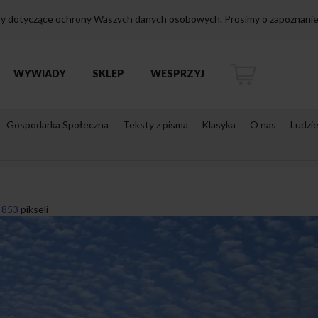
isy dotyczące ochrony Waszych danych osobowych. Prosimy o zapoznanie 
WYWIADY
SKLEP
WESPRZYJ
Gospodarka Społeczna
Teksty z pisma
Klasyka
O nas
Ludzi
 853
pikseli