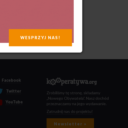
WESPRZYJ NAS!
Facebook
Twitter
Zrobiliśmy tę stronę, składamy
„Nowego Obywatela”. Nasz dochód
YouTube
przeznaczamy na jego wydawanie.
Zatrudnij nas do projektu!
Newsletter »