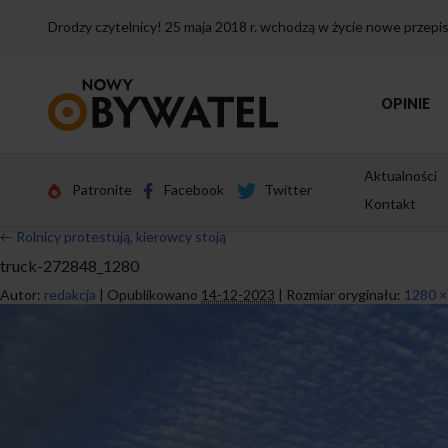
Drodzy czytelnicy! 25 maja 2018 r. wchodzą w życie nowe przep
Przejdź
OPINIE
do
strony
głównej
Aktualności
Patronite
Facebook
Twitter
Kontakt
←
Rolnicy protestują, kierowcy stoją
truck-272848_1280
Autor:
redakcja
|
Opublikowano
14-12-2023
|
Rozmiar oryginału:
1280 ×