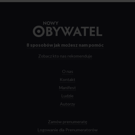
Przejdź
do
strony
głównej
8 sposobów
jak możesz nam pomóc
Zobacz kto nas rekomenduje
O nas
Kontakt
Manifest
Ludzie
Autorzy
Zamów prenumeratę
Logowanie dla Prenumeratorów