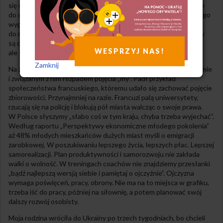
się od narcystycznych szlachciców, a w rezultacie przerzutu żyje
do dziś. Szkodliwość tego tekstu polega na tym, że większość jego
wypowiedzi to obelgi. Jego artykuł to idealne paliwo napędowe
do nienawistnej narracji o „durnych prawakach”. A jeżeli prawacy
są durni, to ich wartości też. To dość odważne uogólnienie,
WESPRZYJ NAS!
ale tak odbierają ten przekaz młodzi.
Zamknij
Na zajęciach z dyskursów mediów rozmawialiśmy o indywidualizmie
i związanym z nim rozpadem pojęcia „my”. Padł przykład
społeczeństwa francuskiego, któremu udało się zachować pojęcie
zbiorowości. Przynajmniej na razie. Francuzi palą uniwersytety,
rzucają się na policję i blokują pół miasta walcząc o swoje prawa.
W Polsce słyszymy „słabo coś w tym kraju, chyba trzeba wyjechać”.
Według raportu „Perspektywy ekonomiczne młodego pokolenia”
aż 48% młodych mieszkańców dużych miast myśli o emigracji
zarobkowej. W poszukiwaniu lepszego życia, lepszych płac. Lepszej
samorealizacji. Plan produktywności i samorozwoju nie zakłada
walki o wolność. W treningach coachów nie znajdziemy przesłanki
„bądź najlepszą wersją siebie i pamiętaj o ojczyźnie”. Ojczyzna
wymaga poświęceń, pracy, obrony. Nie ma na to miejsca w grafiku,
trzeba iść do pracy, później na siłownię, a potem planować swój
dalszy rozwój osobisty.
Moja rodzina wróciła do Ukrainy po trzech tygodniach, bo chcieli