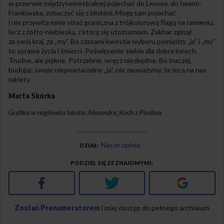
w przerwie międzysemestralnej pojechać do Lwowa, do Iwano-
Frankiwska, zobaczyć się z bliskimi. Mogę tam pojechać
i nie przywita mnie straż graniczna z trójkolorową flagą na ramieniu,
lecz z żółto-niebieską, z którą się utożsamiam. Zakhar zginął
za swój kraj, za „my”. Bo czasami kwestia wyboru pomiędzy „ja” i „my”
to sprawa życia i śmierci. Poświęcenie siebie dla dobra innych.
Trudne, ale piękne. Potrzebne, wręcz niezbędne. Bo inaczej,
budując swoje niepowtarzalne „ja”, nie zauważymy, że lecą na nas
rakiety.
Marta Skórka
Grafika w nagłówku tekstu: Alexandra_Koch z Pixabay
Nasze opinie
DZIAŁ
PODZIEL SIĘ ZE ZNAJOMYMI
Facebook
Twitter
Google+
Zostań Prenumeratorem
i miej dostęp do pełnego archiwum