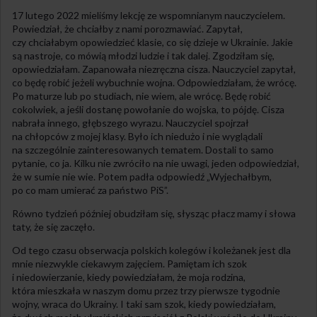
17 lutego 2022 mieliśmy lekcję ze wspomnianym nauczycielem.
Powiedział, że chciałby z nami porozmawiać. Zapytał,
czy chciałabym opowiedzieć klasie, co się dzieje w Ukrainie. Jakie
są nastroje, co mówią młodzi ludzie i tak dalej. Zgodziłam się,
opowiedziałam. Zapanowała niezręczna cisza. Nauczyciel zapytał,
co będę robić jeżeli wybuchnie wojna. Odpowiedziałam, że wrócę.
Po maturze lub po studiach, nie wiem, ale wrócę. Będę robić
cokolwiek, a jeśli dostanę powołanie do wojska, to pójdę. Cisza
nabrała innego, głębszego wyrazu. Nauczyciel spojrzał
na chłopców z mojej klasy. Było ich niedużo i nie wyglądali
na szczególnie zainteresowanych tematem. Dostali to samo
pytanie, co ja. Kilku nie zwróciło na nie uwagi, jeden odpowiedział,
że w sumie nie wie. Potem padła odpowiedź „Wyjechałbym,
po co mam umierać za państwo PiS”.
Równo tydzień później obudziłam się, słysząc płacz mamy i słowa
taty, że się zaczęło.
Od tego czasu obserwacja polskich kolegów i koleżanek jest dla
mnie niezwykle ciekawym zajęciem. Pamiętam ich szok
i niedowierzanie, kiedy powiedziałam, że moja rodzina,
która mieszkała w naszym domu przez trzy pierwsze tygodnie
wojny, wraca do Ukrainy. I taki sam szok, kiedy powiedziałam,