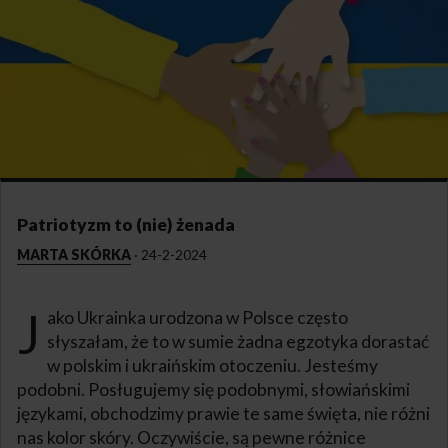
Patriotyzm to (nie) żenada
MARTA SKÓRKA
·
24-2-2024
J
ako Ukrainka urodzona w Polsce często
słyszałam, że to w sumie żadna egzotyka dorastać
w polskim i ukraińskim otoczeniu. Jesteśmy
podobni. Posługujemy się podobnymi, słowiańskimi
językami, obchodzimy prawie te same święta, nie różni
nas kolor skóry. Oczywiście, są pewne różnice