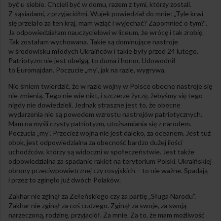
być u siebie. Chcieli być w domu, razem z tymi, którzy zostali.
Z sąsiadami, z przyjaciółmi. Wujek powiedział do mnie: „Tyle krwi
się przelało za ten kraj, mam wziąć i wyjechać? Zapomnieć o tym?”.
Ja odpowiedziałam nauczycielowi w liceum, że wrócę i tak zrobię.
Tak zostałam wychowana. Takie są dominujące nastroje
w środowisku młodych Ukraińców i takie były przed 24 lutego.
Patriotyzm nie jest obelgą, to duma i honor. Udowodnił
to Euromajdan. Poczucie „my”, jak na razie, wygrywa.
Nie śmiem twierdzić, że w razie wojny w Polsce obecne nastroje się
nie zmienią. Tego nie wie nikt, i szczerze życzę, żebyśmy się tego
nigdy nie dowiedzieli. Jednak straszne jest to, że obecne
wydarzenia nie są powodem wzrostu nastrojów patriotycznych.
Mam na myśli czysty patriotyzm, utożsamiania się z narodem.
Poczucia „my”. Przecież wojna nie jest daleko, za oceanem. Jest tuż
obok, jest odpowiedzialna za obecność bardzo dużej ilości
uchodźców, którzy są widoczni w społeczeństwie. Jest także
odpowiedzialna za spadanie rakiet na terytorium Polski. Ukraińskiej
obrony przeciwpowietrznej czy rosyjskich – to nie ważne. Spadają
i przez to zginęło już dwóch Polaków.
Zakhar nie zginął za Zełeńskiego czy za partię „Sługa Narodu”.
Zakhar nie zginął za coś cudzego. Zginął za swoje, za swoją
narzeczoną, rodzinę, przyjaciół. Za mnie. Za to, że mam możliwość