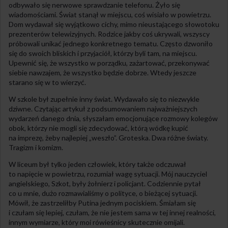
odbywało się nerwowe sprawdzanie telefonu. Żyło się
wiadomościami. Świat stanął w miejscu, coś wisiało w powietrzu.
Dom wydawał się wyjątkowo cichy, mimo nieustającego słowotoku
prezenterów telewizyjnych. Rodzice jakby coś ukrywali, wszyscy
próbowali unikać jednego konkretnego tematu. Często dzwoniło
się do swoich bliskich i przyjaciół, którzy byli tam, na miejscu.
Upewnić się, że wszystko w porządku, zażartować, przekonywać
siebie nawzajem, że wszystko będzie dobrze. Wtedy jeszcze
starano się w to wierzyć.
W szkole był zupełnie inny świat. Wydawało się to niezwykle
dziwne. Czytając artykuł z podsumowaniem najważniejszych
wydarzeń danego dnia, słyszałam emocjonujące rozmowy kolegów
obok, którzy nie mogli się zdecydować, którą wódkę kupić
na imprezę, żeby najlepiej „weszło”. Groteska. Dwa różne światy.
Tragizm i komizm.
W liceum był tylko jeden człowiek, który także odczuwał
to napięcie w powietrzu, rozumiał wagę sytuacji. Mój nauczyciel
angielskiego, Szkot, były żołnierz i policjant. Codziennie pytał
co u mnie, dużo rozmawialiśmy o polityce, o bieżącej sytuacji.
Mówił, że zastrzeliłby Putina jednym pociskiem. Śmiałam się
i czułam się lepiej, czułam, że nie jestem sama w tej innej realności,
innym wymiarze, który moi rówieśnicy skutecznie omijali.