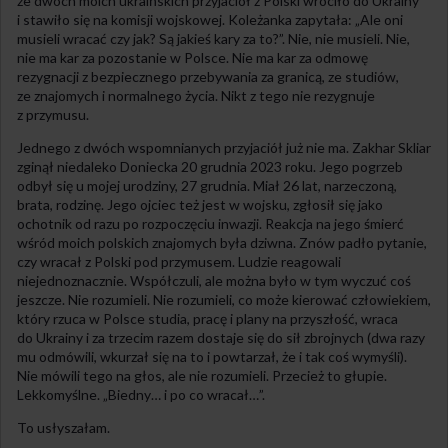
że dwóch moich ukraińskich przyjaciół z Polski wróciło do Ukrainy
i stawiło się na komisji wojskowej. Koleżanka zapytała: „Ale oni
musieli wracać czy jak? Są jakieś kary za to?”. Nie, nie musieli. Nie,
nie ma kar za pozostanie w Polsce. Nie ma kar za odmowę
rezygnacji z bezpiecznego przebywania za granicą, ze studiów,
ze znajomych i normalnego życia. Nikt z tego nie rezygnuje
z przymusu.
Jednego z dwóch wspomnianych przyjaciół już nie ma. Zakhar Skliar
zginął niedaleko Doniecka 20 grudnia 2023 roku. Jego pogrzeb
odbył się u mojej urodziny, 27 grudnia. Miał 26 lat, narzeczoną,
brata, rodzinę. Jego ojciec też jest w wojsku, zgłosił się jako
ochotnik od razu po rozpoczęciu inwazji. Reakcja na jego śmierć
wśród moich polskich znajomych była dziwna. Znów padło pytanie,
czy wracał z Polski pod przymusem. Ludzie reagowali
niejednoznacznie. Współczuli, ale można było w tym wyczuć coś
jeszcze. Nie rozumieli. Nie rozumieli, co może kierować człowiekiem,
który rzuca w Polsce studia, pracę i plany na przyszłość, wraca
do Ukrainy i za trzecim razem dostaje się do sił zbrojnych (dwa razy
mu odmówili, wkurzał się na to i powtarzał, że i tak coś wymyśli).
Nie mówili tego na głos, ale nie rozumieli. Przecież to głupie.
Lekkomyślne. „Biedny… i po co wracał…”.
To usłyszałam.