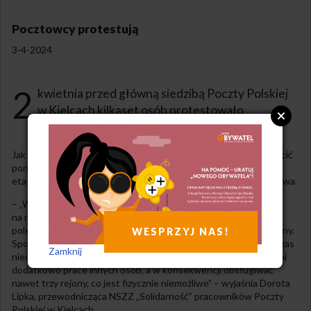
Pocztowcy protestują
3-4-2024
2
kwietnia przed główną siedzibą Poczty Polskiej
w Kielcach kilkaset osób protestowało
przeciwko planowanym zwolnieniom.
Jak informuje portal emkielce.pl, w regionie pracę mogłoby stracić
ponad 200 osób. Protestujący przekonują, że tak duża redukcja
etatów przyczyni się do utraty konkurencyjności przedsiębiorstwa.
– „Walczymy o swoje miejsca pracy. Jednym ze sposobów
na redukcję etatów ma być m.in. system naturalnych odejść,
polegający na nieprzedłużaniu umów zawartych na czas określony.
WESPRZYJ NAS!
Spowoduje to jednak, że pracownicy, którzy są zatrudnieni na czas
Zamknij
nieokreślony, będą musieli wykonywać poza swoimi obowiązkami
dodatkowo prace innych osób, a w konsekwencji obsługiwać
nawet trzy rejony, co jest fizycznie niemożliwe” – wyjaśnia Dorota
Lipka, przewodnicząca NSZZ „Solidarność” pracowników Poczty
Polskiej w Kielcach.