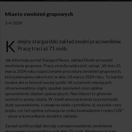
Miasto zwolnień grupowych
3-4-2024
K
olejny stargardzki zakład zwolni pracowników.
Pracę traci aż 71 osób.
Jak informuje portal Stargard News, zakład Eltwin prowadzi
zwolnienia grupowe. Pracę straciła większość załogi. „W dniu 25
marca 2024 roku rozpoczynamy procedurę zwolnień grupowych,
którą planujemy zakończyć w dniu 26 marca 2024 roku. To bardzo
trudne dni w historii naszej spółki. W ostatnich miesiącach
obserwowaliśmy ciągły spadek zamówień oraz ogólne
spowolnienie działań operacyjnych. Nasi klienci to głównie
wytwórcy pomp ciepła. W chwili obecnej branża ta przechodzi
duże spowolnienie, z uwagi na wiele czynników, tj. wysokie ceny
prądu, czy też ogólna sytuacja na rynku budowlanym i rynku OZE”
– pisze w komunikacie dyrektor zakładu.
Zarząd spółki podjął decyzję o przeprowadzeniu zwolnienia
grupowego pracowników w liczbie 71 osób. Niedawno w tym