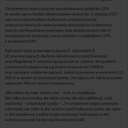
Od momentu wykrycia przez poszkodowaną nadajnika GPS
w swoim samochodzie minęło prawie siedem lat. 6 sierpnia 2017
roku pod samochodem służbowym, powierzonym jej
przez pracodawcę do wykonywania obowiązków służbowych
oraz do użytkowania prywatnego, mąż związkowczyni odkrył
doczepione do podwozia czarne pudełko z nadajnikiem GPS,
a w nim kartę SIM.
Sąd uznał radcę prawnego Łukasza K. z kancelarii R.
i P. oraz pracujących dla firmy detektywistycznej Dariusza I.
oraz Magdalenę P. winnymi zarzucanych im czynów. Wszystkich
oskarżonych ukarano karą grzywny w wysokości 3000 zł
oraz nakazano solidarnie zapłacić zadośćuczynienie w wysokości 10
000 zł w zamian za doznaną krzywdę. Obciążono ich także kosztami
sądowymi. Wyrok nie jest prawomocny.
„Nie bójmy się tego słowa użyć – była to inwigilacja.
Nie tylko pracownika, ale także osoby dla niej najbliższej, czyli
małżonka” – powiedział sędzia. – „To urządzenie mogło przesyłać
informacje nie tylko w dni, w które pani Emilia pracowała, ale także
w dni związkowe, a także mogło przesyłać informacje w dni,
w które poruszał się nim małżonek pani Emilii”.