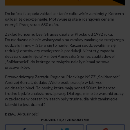
Do końca listopada zakład zostanie całkowicie zamknięty. Koncern
ogłosił tę decyzję nagle. Motywuje ją stale rosnącymi cenami
energii. Pracę straci 650 osób.
Zakład koncernu Levi Strauss działa w Płocku od 1992 roku.
Do niedawna nic nie wskazywało na zamiary zamknięcia tutejszego
oddziału firmy. – „Stało się to nagle. Raczej spodziewaliśmy się
redukcji etatów czy zmniejszenia produkcji. Niestety, zapadła
decyzja o zamknięciu” – mówi Agnieszka Słoniec z zakładowej
„Solidarności”, do którego to związku należy niemal połowa
pracowników.
Przewodniczący Zarządu Regionu Płockiego NSZZ „Solidarność”,
Andrzej Burnat, dodaje: „Wiele osób pracuje w fabryce
od dziesięcioleci. To osoby, które mają ponad 50 lat. Im bardzo
trudno będzie znaleźć nową pracę. Dlatego, mimo że warunki pracy
w zakładzie w ostatnich latach były trudne, dla nich zamknięcie
fabryki to jest dramat”.
Aktualności
DZIAŁ
PODZIEL SIĘ ZE ZNAJOMYMI