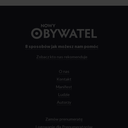
Przejdź
do
strony
głównej
8 sposobów
jak możesz nam pomóc
Zobacz kto nas rekomenduje
O nas
Kontakt
Manifest
Ludzie
Autorzy
Zamów prenumeratę
Logowanie dla Prenumeratorów