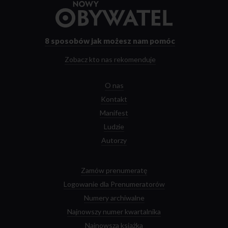
Przejdź
do
strony
głównej
8 sposobów
jak możesz nam pomóc
Zobacz kto nas rekomenduje
O nas
Kontakt
Manifest
Ludzie
Autorzy
Zamów prenumeratę
Logowanie dla Prenumeratorów
Numery archiwalne
Najnowszy numer kwartalnika
Najnowsza książka