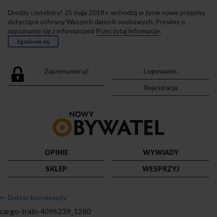
Drodzy czytelnicy! 25 maja 2018 r. wchodzą w życie nowe przepisy
dotyczące ochrony Waszych danych osobowych. Prosimy o
zapoznanie się z informacjami
Przeczytaj informacje
.
Zgadzam się
Zaprenumeruj!
Logowanie.
Rejestracja
Przejdź
do
strony
głównej
OPINIE
WYWIADY
SKLEP
WESPRZYJ
←
Doktor bez recepty
cargo-train-4096239_1280