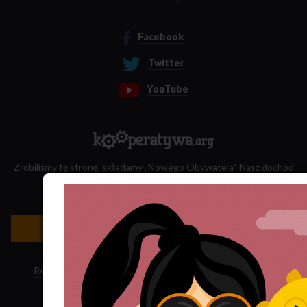
Facebook
Twitter
YouTube
Zrobiliśmy tę stronę, składamy „Nowego Obywatela”. Nasz dochód
przeznaczamy na jego wydawanie.
Zatrudnij nas do projektu!
Newsletter »
Regulamin sklepu
·
Polityka ciasteczek
·
Subskrypcja RSS