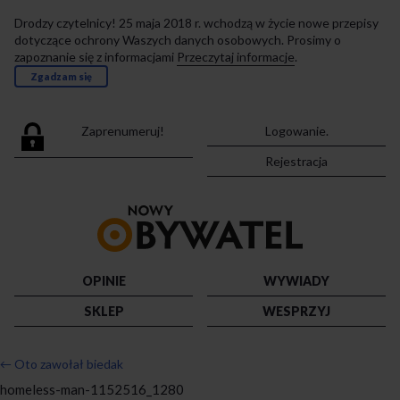
Drodzy czytelnicy! 25 maja 2018 r. wchodzą w życie nowe przepisy
dotyczące ochrony Waszych danych osobowych. Prosimy o
zapoznanie się z informacjami
Przeczytaj informacje
.
Zgadzam się
Zaprenumeruj!
Logowanie.
Rejestracja
Przejdź
do
strony
głównej
OPINIE
WYWIADY
SKLEP
WESPRZYJ
←
Oto zawołał biedak
homeless-man-1152516_1280