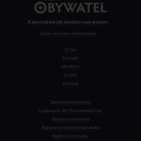
do
strony
głównej
8 sposobów
jak możesz nam pomóc
Zobacz kto nas rekomenduje
O nas
Kontakt
Manifest
Ludzie
Autorzy
Zamów prenumeratę
Logowanie dla Prenumeratorów
Numery archiwalne
Najnowszy numer kwartalnika
Najnowsza książka