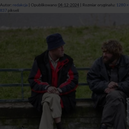
Autor:
redakcja
|
Opublikowano
04-12-2024
|
Rozmiar oryginału:
1280 ×
837
pikseli