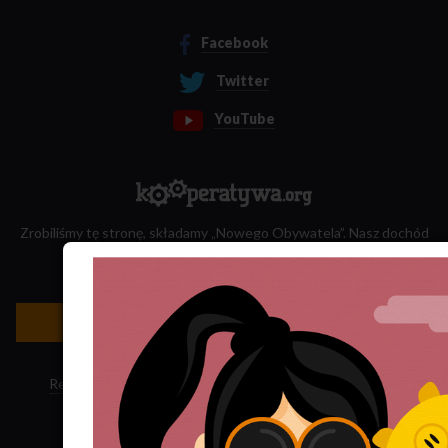
Facebook
Twitter
YouTube
Zrobiliśmy tę stronę, składamy „Nowego Obywatela”. Nasz dochód
przeznaczamy na jego wydawanie.
Zatrudnij nas do projektu!
Newsletter »
Regulamin sklepu
·
Polityka ciasteczek
·
Subskrypcja RSS