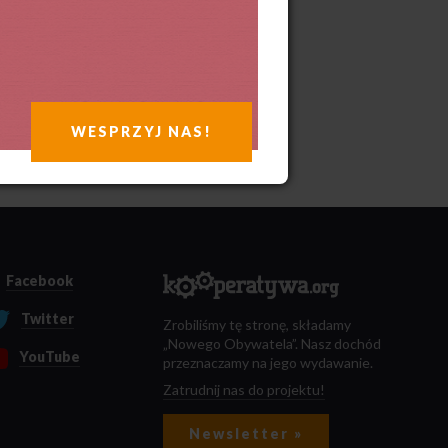
WESPRZYJ NAS!
Facebook
Twitter
Zrobiliśmy tę stronę, składamy
„Nowego Obywatela”. Nasz dochód
YouTube
przeznaczamy na jego wydawanie.
Zatrudnij nas do projektu!
Newsletter »