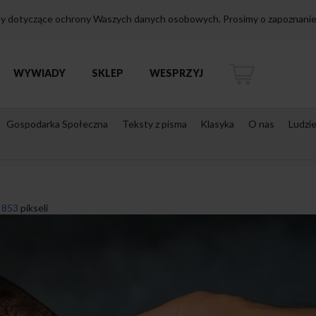
isy dotyczące ochrony Waszych danych osobowych. Prosimy o zapoznanie 
WYWIADY
SKLEP
WESPRZYJ
Gospodarka Społeczna
Teksty z pisma
Klasyka
O nas
Ludzi
 853
pikseli