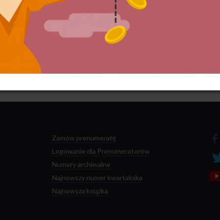
 przetwarzane są dane Twoich komentarzy.
Zamów prenumeratę
Logowanie dla Prenumeratorów
Numery archiwalne
Najnowszy numer kwartalnika
Najnowsza książka