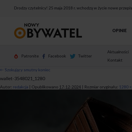
Drodzy czytelnicy! 25 maja 2018 r. wchodzą w życie nowe przep
Przejdź
OPINIE
do
strony
głównej
Aktualności
Patronite
Facebook
Twitter
Kontakt
←
Szokujący smutny koniec
wallet-3548021_1280
Autor:
redakcja
|
Opublikowano
17-12-2024
|
Rozmiar oryginału:
1280 ×