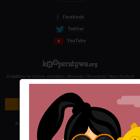
Facebook
Twitter
YouTube
Zrobiliśmy tę stronę, składamy „Nowego Obywatela”. Nasz dochód
przeznaczamy na jego wydawanie.
Zatrudnij nas do projektu!
Newsletter »
Regulamin sklepu
·
Polityka ciasteczek
·
Subskrypcja RSS