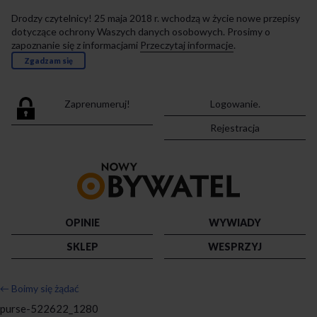
Drodzy czytelnicy! 25 maja 2018 r. wchodzą w życie nowe przepisy
dotyczące ochrony Waszych danych osobowych. Prosimy o
zapoznanie się z informacjami
Przeczytaj informacje
.
Zgadzam się
Zaprenumeruj!
Logowanie.
Rejestracja
Przejdź
do
strony
głównej
OPINIE
WYWIADY
SKLEP
WESPRZYJ
←
Boimy się żądać
purse-522622_1280