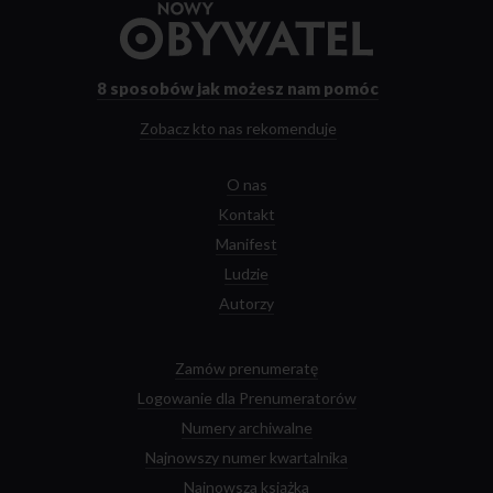
Przejdź
do
strony
głównej
8 sposobów
jak możesz nam pomóc
Zobacz kto nas rekomenduje
O nas
Kontakt
Manifest
Ludzie
Autorzy
Zamów prenumeratę
Logowanie dla Prenumeratorów
Numery archiwalne
Najnowszy numer kwartalnika
Najnowsza książka